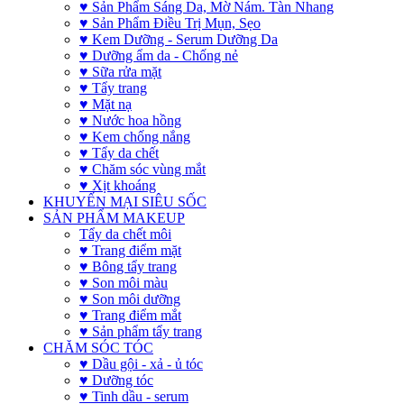
♥ Sản Phẩm Sáng Da, Mờ Nám. Tàn Nhang
♥ Sản Phẩm Điều Trị Mụn, Sẹo
♥ Kem Dưỡng - Serum Dưỡng Da
♥ Dưỡng ẩm da - Chống nẻ
♥ Sữa rửa mặt
♥ Tẩy trang
♥ Mặt nạ
♥ Nước hoa hồng
♥ Kem chống nắng
♥ Tẩy da chết
♥ Chăm sóc vùng mắt
♥ Xịt khoáng
KHUYẾN MẠI SIÊU SỐC
SẢN PHẨM MAKEUP
Tẩy da chết môi
♥ Trang điểm mặt
♥ Bông tẩy trang
♥ Son môi màu
♥ Son môi dưỡng
♥ Trang điểm mắt
♥ Sản phẩm tẩy trang
CHĂM SÓC TÓC
♥ Dầu gội - xả - ủ tóc
♥ Dưỡng tóc
♥ Tinh dầu - serum