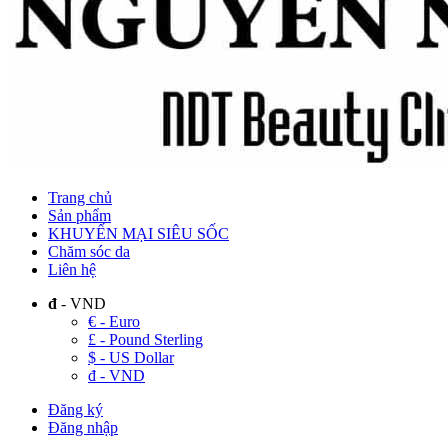
Trang chủ
Sản phẩm
KHUYẾN MẠI SIÊU SỐC
Chăm sóc da
Liên hệ
đ
- VND
€ - Euro
£ - Pound Sterling
$ - US Dollar
đ - VND
Đăng ký
Đăng nhập