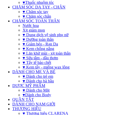
♥Thuốc nhuộm tóc
CHĂM SÓC DA TAY - CHÂN
♥ Chăm sóc tay
♥ Chăm sóc chân
CHĂM SÓC TOÀN THÂN
Nước hoa
Xịt giảm mụn
♥ Dung dịch vệ sinh phụ nữ
♥ Dưỡng toàn thân
♥ Giảm béo - Rạn Da
♥ Kem chống nắng
♥ Lăn khử mùi - xịt toàn thân
♥ Sữa tắm - dầu thơm
♥ Tẩy tế bào chết
♥ Kem tẩy - miếng wax lông
DÀNH CHO MẸ VÀ BÉ
♥ Dành cho trẻ em
♥ Dành cho bà bầu
DƯỢC MỸ PHẨM
♥ Dành cho Mặt
♥Dành cho Body
QUẦN TẤT
DÀNH CHO NAM GIỚI
THƯƠNG HIỆU
♥ Thương hiệu CLARENA