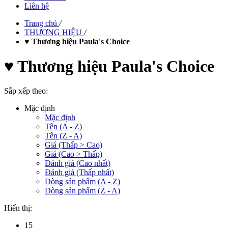
Liên hệ
Trang chủ
/
THƯƠNG HIỆU
/
♥ Thương hiệu Paula's Choice
♥ Thương hiệu Paula's Choice
Sắp xếp theo:
Mặc định
Mặc định
Tên (A - Z)
Tên (Z - A)
Giá (Thấp > Cao)
Giá (Cao > Thấp)
Đánh giá (Cao nhất)
Đánh giá (Thấp nhất)
Dòng sản phẩm (A - Z)
Dòng sản phẩm (Z - A)
Hiển thị:
15