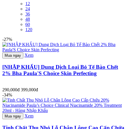
12
24
36
48
60
120
-27%
Xem
Mua ngay
[NHẬP KHẨU] Dung Dịch Loại Bỏ Tế Bào Chết
2% Bha Paula'S Choice Skin Perfecting
290,000đ
399,000đ
-34%
Xem
Mua ngay
Tinh Chất Thu Nhỏ Lỗ Chân Lông Cao Cấp Chứa