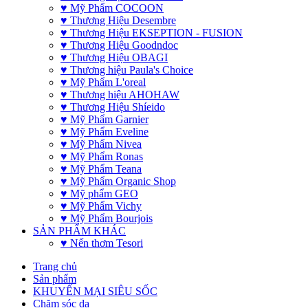
♥ Mỹ Phẩm COCOON
♥ Thương Hiệu Desembre
♥ Thương Hiệu EKSEPTION - FUSION
♥ Thương Hiệu Goodndoc
♥ Thương Hiệu OBAGI
♥ Thương hiệu Paula's Choice
♥ Mỹ Phẩm L'oreal
♥ Thương hiệu AHOHAW
♥ Thương Hiệu Shíeido
♥ Mỹ Phẩm Garnier
♥ Mỹ Phẩm Eveline
♥ Mỹ Phẩm Nivea
♥ Mỹ Phẩm Ronas
♥ Mỹ Phẩm Teana
♥ Mỹ Phẩm Organic Shop
♥ Mỹ phẩm GEO
♥ Mỹ Phẩm Vichy
♥ Mỹ Phẩm Bourjois
SẢN PHẨM KHÁC
♥ Nến thơm Tesori
Trang chủ
Sản phẩm
KHUYẾN MẠI SIÊU SỐC
Chăm sóc da