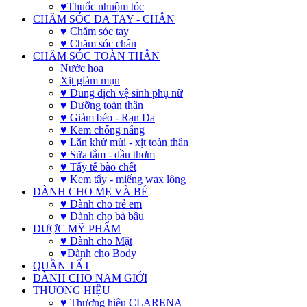
♥Thuốc nhuộm tóc
CHĂM SÓC DA TAY - CHÂN
♥ Chăm sóc tay
♥ Chăm sóc chân
CHĂM SÓC TOÀN THÂN
Nước hoa
Xịt giảm mụn
♥ Dung dịch vệ sinh phụ nữ
♥ Dưỡng toàn thân
♥ Giảm béo - Rạn Da
♥ Kem chống nắng
♥ Lăn khử mùi - xịt toàn thân
♥ Sữa tắm - dầu thơm
♥ Tẩy tế bào chết
♥ Kem tẩy - miếng wax lông
DÀNH CHO MẸ VÀ BÉ
♥ Dành cho trẻ em
♥ Dành cho bà bầu
DƯỢC MỸ PHẨM
♥ Dành cho Mặt
♥Dành cho Body
QUẦN TẤT
DÀNH CHO NAM GIỚI
THƯƠNG HIỆU
♥ Thương hiệu CLARENA