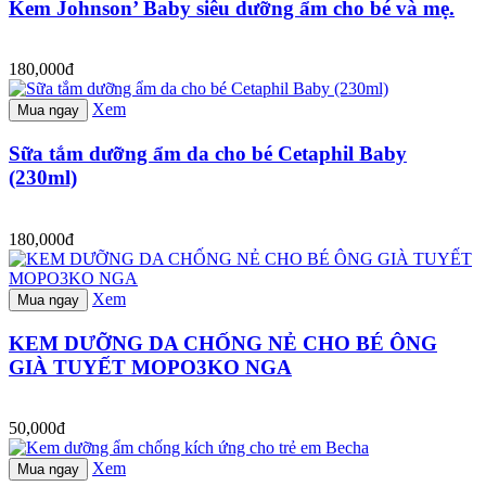
Kem Johnson’ Baby siêu dưỡng ẩm cho bé và mẹ.
180,000đ
Xem
Mua ngay
Sữa tắm dưỡng ẩm da cho bé Cetaphil Baby
(230ml)
180,000đ
Xem
Mua ngay
KEM DƯỠNG DA CHỐNG NẺ CHO BÉ ÔNG
GIÀ TUYẾT MOPO3KO NGA
50,000đ
Xem
Mua ngay