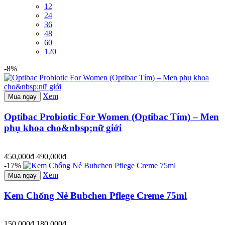
12
24
36
48
60
120
-8%
Xem
Mua ngay
Optibac Probiotic For Women (Optibac Tím) – Men
phụ khoa cho&nbsp;nữ giới
450,000đ
490,000đ
-17%
Xem
Mua ngay
Kem Chống Nẻ Bubchen Pflege Creme 75ml
150,000đ
180,000đ