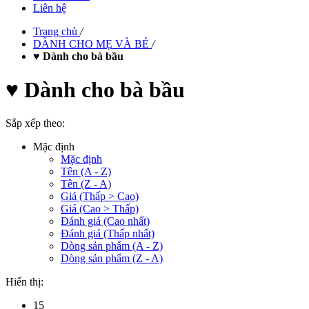
Liên hệ
Trang chủ
/
DÀNH CHO MẸ VÀ BÉ
/
♥ Dành cho bà bầu
♥ Dành cho bà bầu
Sắp xếp theo:
Mặc định
Mặc định
Tên (A - Z)
Tên (Z - A)
Giá (Thấp > Cao)
Giá (Cao > Thấp)
Đánh giá (Cao nhất)
Đánh giá (Thấp nhất)
Dòng sản phẩm (A - Z)
Dòng sản phẩm (Z - A)
Hiển thị:
15