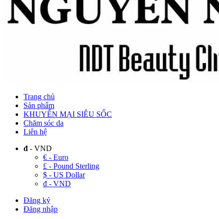
Trang chủ
Sản phẩm
KHUYẾN MẠI SIÊU SỐC
Chăm sóc da
Liên hệ
đ
- VND
€ - Euro
£ - Pound Sterling
$ - US Dollar
đ - VND
Đăng ký
Đăng nhập