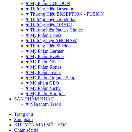
♥ Mỹ Phẩm COCOON
♥ Thương Hiệu Desembre
♥ Thương Hiệu EKSEPTION - FUSION
♥ Thương Hiệu Goodndoc
♥ Thương Hiệu OBAGI
♥ Thương hiệu Paula's Choice
♥ Mỹ Phẩm L'oreal
♥ Thương hiệu AHOHAW
♥ Thương Hiệu Shíeido
♥ Mỹ Phẩm Garnier
♥ Mỹ Phẩm Eveline
♥ Mỹ Phẩm Nivea
♥ Mỹ Phẩm Ronas
♥ Mỹ Phẩm Teana
♥ Mỹ Phẩm Organic Shop
♥ Mỹ phẩm GEO
♥ Mỹ Phẩm Vichy
♥ Mỹ Phẩm Bourjois
SẢN PHẨM KHÁC
♥ Nến thơm Tesori
Trang chủ
Sản phẩm
KHUYẾN MẠI SIÊU SỐC
Chăm sóc da