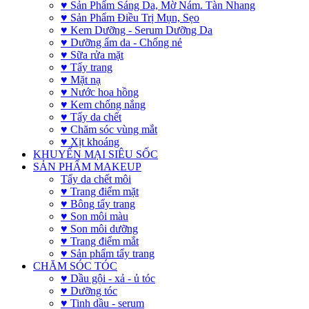
♥ Sản Phẩm Sáng Da, Mờ Nám. Tàn Nhang
♥ Sản Phẩm Điều Trị Mụn, Sẹo
♥ Kem Dưỡng - Serum Dưỡng Da
♥ Dưỡng ẩm da - Chống nẻ
♥ Sữa rửa mặt
♥ Tẩy trang
♥ Mặt nạ
♥ Nước hoa hồng
♥ Kem chống nắng
♥ Tẩy da chết
♥ Chăm sóc vùng mắt
♥ Xịt khoáng
KHUYẾN MẠI SIÊU SỐC
SẢN PHẨM MAKEUP
Tẩy da chết môi
♥ Trang điểm mặt
♥ Bông tẩy trang
♥ Son môi màu
♥ Son môi dưỡng
♥ Trang điểm mắt
♥ Sản phẩm tẩy trang
CHĂM SÓC TÓC
♥ Dầu gội - xả - ủ tóc
♥ Dưỡng tóc
♥ Tinh dầu - serum