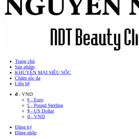
Trang chủ
Sản phẩm
KHUYẾN MẠI SIÊU SỐC
Chăm sóc da
Liên hệ
đ
- VND
€ - Euro
£ - Pound Sterling
$ - US Dollar
đ - VND
Đăng ký
Đăng nhập