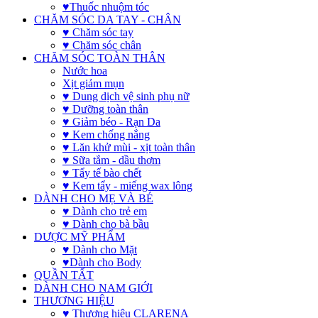
♥Thuốc nhuộm tóc
CHĂM SÓC DA TAY - CHÂN
♥ Chăm sóc tay
♥ Chăm sóc chân
CHĂM SÓC TOÀN THÂN
Nước hoa
Xịt giảm mụn
♥ Dung dịch vệ sinh phụ nữ
♥ Dưỡng toàn thân
♥ Giảm béo - Rạn Da
♥ Kem chống nắng
♥ Lăn khử mùi - xịt toàn thân
♥ Sữa tắm - dầu thơm
♥ Tẩy tế bào chết
♥ Kem tẩy - miếng wax lông
DÀNH CHO MẸ VÀ BÉ
♥ Dành cho trẻ em
♥ Dành cho bà bầu
DƯỢC MỸ PHẨM
♥ Dành cho Mặt
♥Dành cho Body
QUẦN TẤT
DÀNH CHO NAM GIỚI
THƯƠNG HIỆU
♥ Thương hiệu CLARENA