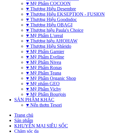
♥ Mỹ Phẩm COCOON
♥ Thương Hiệu Desembre
♥ Thương Hiệu EKSEPTION - FUSION
♥ Thương Hiệu Goodndoc
♥ Thương Hiệu OBAGI
♥ Thương hiệu Paula's Choice
♥ Mỹ Phẩm L'oreal
♥ Thương hiệu AHOHAW
♥ Thương Hiệu Shíeido
♥ Mỹ Phẩm Garnier
♥ Mỹ Phẩm Eveline
♥ Mỹ Phẩm Nivea
♥ Mỹ Phẩm Ronas
♥ Mỹ Phẩm Teana
♥ Mỹ Phẩm Organic Shop
♥ Mỹ phẩm GEO
♥ Mỹ Phẩm Vichy
♥ Mỹ Phẩm Bourjois
SẢN PHẨM KHÁC
♥ Nến thơm Tesori
Trang chủ
Sản phẩm
KHUYẾN MẠI SIÊU SỐC
Chăm sóc da