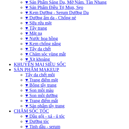
♥ Sản Phẩm Sáng Da, Mờ Nám. Tàn Nhang
♥ Sản Phẩm Điều Trị Mụn, Sẹo
♥ Kem Dưỡng - Serum Dưỡng Da
♥ Dưỡng ẩm da - Chống nẻ
♥ Sữa rửa mặt
♥ Tẩy trang
♥ Mặt nạ
♥ Nước hoa hồng
♥ Kem chống nắng
♥ Tẩy da chết
♥ Chăm sóc vùng mắt
♥ Xịt khoáng
KHUYẾN MẠI SIÊU SỐC
SẢN PHẨM MAKEUP
Tẩy da chết môi
♥ Trang điểm mặt
♥ Bông tẩy trang
♥ Son môi màu
♥ Son môi dưỡng
♥ Trang điểm mắt
♥ Sản phẩm tẩy trang
CHĂM SÓC TÓC
♥ Dầu gội - xả - ủ tóc
♥ Dưỡng tóc
♥ Tinh dầu - serum