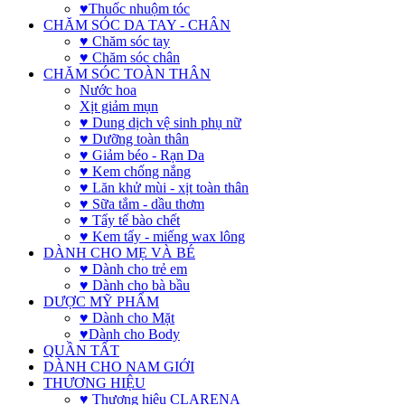
♥Thuốc nhuộm tóc
CHĂM SÓC DA TAY - CHÂN
♥ Chăm sóc tay
♥ Chăm sóc chân
CHĂM SÓC TOÀN THÂN
Nước hoa
Xịt giảm mụn
♥ Dung dịch vệ sinh phụ nữ
♥ Dưỡng toàn thân
♥ Giảm béo - Rạn Da
♥ Kem chống nắng
♥ Lăn khử mùi - xịt toàn thân
♥ Sữa tắm - dầu thơm
♥ Tẩy tế bào chết
♥ Kem tẩy - miếng wax lông
DÀNH CHO MẸ VÀ BÉ
♥ Dành cho trẻ em
♥ Dành cho bà bầu
DƯỢC MỸ PHẨM
♥ Dành cho Mặt
♥Dành cho Body
QUẦN TẤT
DÀNH CHO NAM GIỚI
THƯƠNG HIỆU
♥ Thương hiệu CLARENA