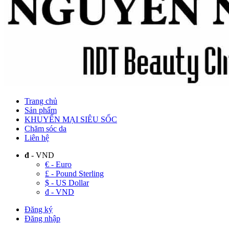
Trang chủ
Sản phẩm
KHUYẾN MẠI SIÊU SỐC
Chăm sóc da
Liên hệ
đ
- VND
€ - Euro
£ - Pound Sterling
$ - US Dollar
đ - VND
Đăng ký
Đăng nhập