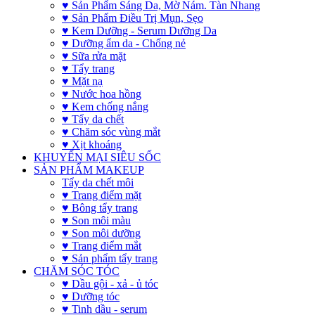
♥ Sản Phẩm Sáng Da, Mờ Nám. Tàn Nhang
♥ Sản Phẩm Điều Trị Mụn, Sẹo
♥ Kem Dưỡng - Serum Dưỡng Da
♥ Dưỡng ẩm da - Chống nẻ
♥ Sữa rửa mặt
♥ Tẩy trang
♥ Mặt nạ
♥ Nước hoa hồng
♥ Kem chống nắng
♥ Tẩy da chết
♥ Chăm sóc vùng mắt
♥ Xịt khoáng
KHUYẾN MẠI SIÊU SỐC
SẢN PHẨM MAKEUP
Tẩy da chết môi
♥ Trang điểm mặt
♥ Bông tẩy trang
♥ Son môi màu
♥ Son môi dưỡng
♥ Trang điểm mắt
♥ Sản phẩm tẩy trang
CHĂM SÓC TÓC
♥ Dầu gội - xả - ủ tóc
♥ Dưỡng tóc
♥ Tinh dầu - serum