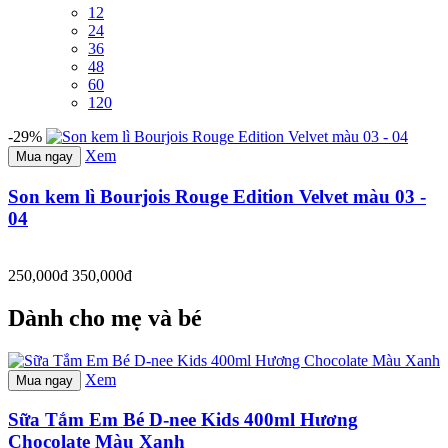
12
24
36
48
60
120
-29%
Xem
Mua ngay
Son kem lì Bourjois Rouge Edition Velvet màu 03 -
04
250,000đ
350,000đ
Dành cho mẹ và bé
Xem
Mua ngay
Sữa Tắm Em Bé D-nee Kids 400ml Hương
Chocolate Màu Xanh