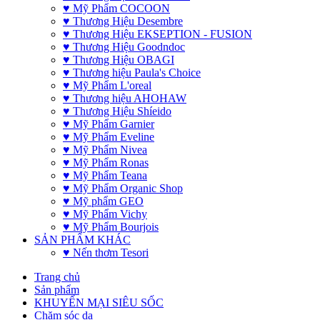
♥ Mỹ Phẩm COCOON
♥ Thương Hiệu Desembre
♥ Thương Hiệu EKSEPTION - FUSION
♥ Thương Hiệu Goodndoc
♥ Thương Hiệu OBAGI
♥ Thương hiệu Paula's Choice
♥ Mỹ Phẩm L'oreal
♥ Thương hiệu AHOHAW
♥ Thương Hiệu Shíeido
♥ Mỹ Phẩm Garnier
♥ Mỹ Phẩm Eveline
♥ Mỹ Phẩm Nivea
♥ Mỹ Phẩm Ronas
♥ Mỹ Phẩm Teana
♥ Mỹ Phẩm Organic Shop
♥ Mỹ phẩm GEO
♥ Mỹ Phẩm Vichy
♥ Mỹ Phẩm Bourjois
SẢN PHẨM KHÁC
♥ Nến thơm Tesori
Trang chủ
Sản phẩm
KHUYẾN MẠI SIÊU SỐC
Chăm sóc da