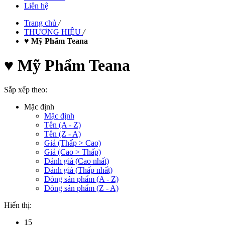
Liên hệ
Trang chủ
/
THƯƠNG HIỆU
/
♥ Mỹ Phẩm Teana
♥ Mỹ Phẩm Teana
Sắp xếp theo:
Mặc định
Mặc định
Tên (A - Z)
Tên (Z - A)
Giá (Thấp > Cao)
Giá (Cao > Thấp)
Đánh giá (Cao nhất)
Đánh giá (Thấp nhất)
Dòng sản phẩm (A - Z)
Dòng sản phẩm (Z - A)
Hiển thị:
15