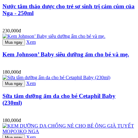
Nước tắm thảo dược cho trẻ sơ sinh trị cảm cúm của
Nga - 250ml
230,000đ
Xem
Mua ngay
Kem Johnson’ Baby siêu dưỡng ẩm cho bé và mẹ.
180,000đ
Xem
Mua ngay
Sữa tắm dưỡng ẩm da cho bé Cetaphil Baby
(230ml)
180,000đ
Xem
Mua ngay