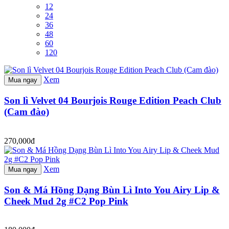
12
24
36
48
60
120
Xem
Mua ngay
Son lì Velvet 04 Bourjois Rouge Edition Peach Club
(Cam đào)
270,000đ
Xem
Mua ngay
Son & Má Hồng Dạng Bùn Lì Into You Airy Lip &
Cheek Mud 2g #C2 Pop Pink