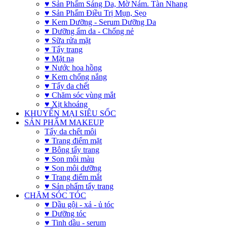
♥ Sản Phẩm Sáng Da, Mờ Nám. Tàn Nhang
♥ Sản Phẩm Điều Trị Mụn, Sẹo
♥ Kem Dưỡng - Serum Dưỡng Da
♥ Dưỡng ẩm da - Chống nẻ
♥ Sữa rửa mặt
♥ Tẩy trang
♥ Mặt nạ
♥ Nước hoa hồng
♥ Kem chống nắng
♥ Tẩy da chết
♥ Chăm sóc vùng mắt
♥ Xịt khoáng
KHUYẾN MẠI SIÊU SỐC
SẢN PHẨM MAKEUP
Tẩy da chết môi
♥ Trang điểm mặt
♥ Bông tẩy trang
♥ Son môi màu
♥ Son môi dưỡng
♥ Trang điểm mắt
♥ Sản phẩm tẩy trang
CHĂM SÓC TÓC
♥ Dầu gội - xả - ủ tóc
♥ Dưỡng tóc
♥ Tinh dầu - serum