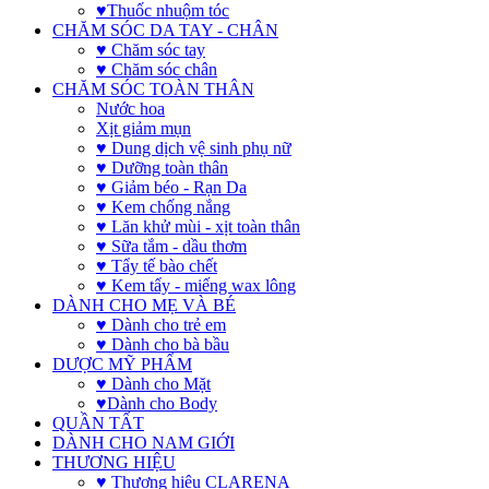
♥Thuốc nhuộm tóc
CHĂM SÓC DA TAY - CHÂN
♥ Chăm sóc tay
♥ Chăm sóc chân
CHĂM SÓC TOÀN THÂN
Nước hoa
Xịt giảm mụn
♥ Dung dịch vệ sinh phụ nữ
♥ Dưỡng toàn thân
♥ Giảm béo - Rạn Da
♥ Kem chống nắng
♥ Lăn khử mùi - xịt toàn thân
♥ Sữa tắm - dầu thơm
♥ Tẩy tế bào chết
♥ Kem tẩy - miếng wax lông
DÀNH CHO MẸ VÀ BÉ
♥ Dành cho trẻ em
♥ Dành cho bà bầu
DƯỢC MỸ PHẨM
♥ Dành cho Mặt
♥Dành cho Body
QUẦN TẤT
DÀNH CHO NAM GIỚI
THƯƠNG HIỆU
♥ Thương hiệu CLARENA