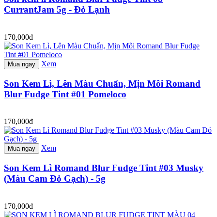
CurrantJam 5g - Đỏ Lạnh
170,000đ
Xem
Mua ngay
Son Kem Lì, Lên Màu Chuẩn, Mịn Môi Romand
Blur Fudge Tint #01 Pomeloco
170,000đ
Xem
Mua ngay
Son Kem Lì Romand Blur Fudge Tint #03 Musky
(Màu Cam Đỏ Gạch) - 5g
170,000đ