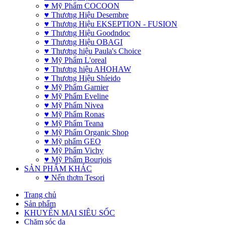
♥ Mỹ Phẩm COCOON
♥ Thương Hiệu Desembre
♥ Thương Hiệu EKSEPTION - FUSION
♥ Thương Hiệu Goodndoc
♥ Thương Hiệu OBAGI
♥ Thương hiệu Paula's Choice
♥ Mỹ Phẩm L'oreal
♥ Thương hiệu AHOHAW
♥ Thương Hiệu Shíeido
♥ Mỹ Phẩm Garnier
♥ Mỹ Phẩm Eveline
♥ Mỹ Phẩm Nivea
♥ Mỹ Phẩm Ronas
♥ Mỹ Phẩm Teana
♥ Mỹ Phẩm Organic Shop
♥ Mỹ phẩm GEO
♥ Mỹ Phẩm Vichy
♥ Mỹ Phẩm Bourjois
SẢN PHẨM KHÁC
♥ Nến thơm Tesori
Trang chủ
Sản phẩm
KHUYẾN MẠI SIÊU SỐC
Chăm sóc da