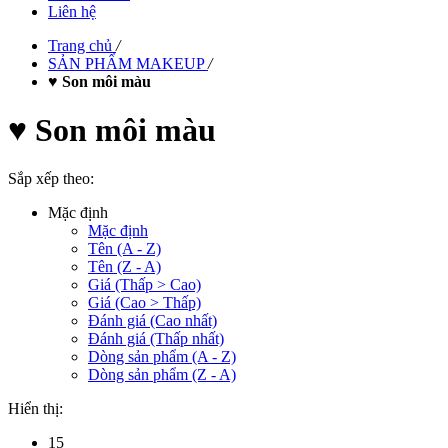
Liên hệ
Trang chủ
/
SẢN PHẨM MAKEUP
/
♥ Son môi màu
♥ Son môi màu
Sắp xếp theo:
Mặc định
Mặc định
Tên (A - Z)
Tên (Z - A)
Giá (Thấp > Cao)
Giá (Cao > Thấp)
Đánh giá (Cao nhất)
Đánh giá (Thấp nhất)
Dòng sản phẩm (A - Z)
Dòng sản phẩm (Z - A)
Hiển thị:
15