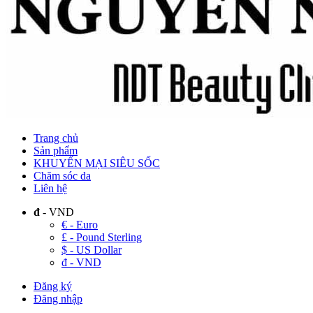
Trang chủ
Sản phẩm
KHUYẾN MẠI SIÊU SỐC
Chăm sóc da
Liên hệ
đ
- VND
€ - Euro
£ - Pound Sterling
$ - US Dollar
đ - VND
Đăng ký
Đăng nhập