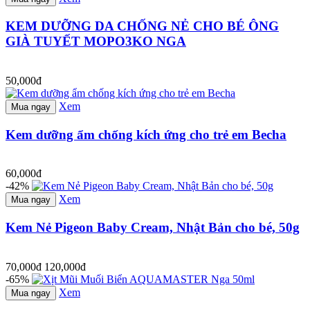
KEM DƯỠNG DA CHỐNG NẺ CHO BÉ ÔNG
GIÀ TUYẾT MOPO3KO NGA
50,000đ
Xem
Mua ngay
Kem dưỡng ẩm chống kích ứng cho trẻ em Becha
60,000đ
-42%
Xem
Mua ngay
Kem Nẻ Pigeon Baby Cream, Nhật Bản cho bé, 50g
70,000đ
120,000đ
-65%
Xem
Mua ngay