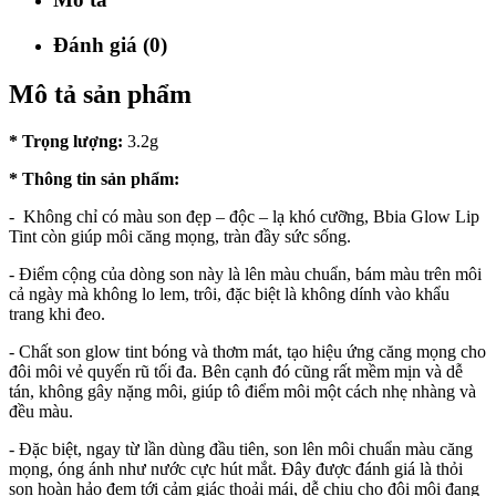
Đánh giá (0)
Mô tả sản phẩm
* Trọng lượng:
3.2g
* Thông tin sản phẩm:
- Không chỉ có màu son đẹp – độc – lạ khó cưỡng, Bbia Glow Lip
Tint
còn giúp môi căng mọng, tràn đầy sức sống.
- Điểm cộng của dòng son này là lên màu chuẩn, bám màu trên môi
cả ngày mà không lo lem, trôi, đặc biệt là không dính vào khẩu
trang khi đeo.
- Chất son glow tint bóng và thơm mát, tạo hiệu ứng căng mọng cho
đôi môi vẻ quyến rũ tối đa. Bên cạnh đó cũng rất mềm mịn và dễ
tán, không gây nặng môi, giúp tô điểm môi một cách nhẹ nhàng và
đều màu.
- Đặc biệt, ngay từ lần dùng đầu tiên, son lên môi chuẩn màu căng
mọng, óng ánh như nước cực hút mắt. Đây được đánh giá là thỏi
son hoàn hảo đem tới cảm giác thoải mái, dễ chịu cho đôi môi đang