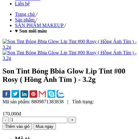
Liên hệ
Trang chủ
/
Sản phẩm
/
SẢN PHẨM MAKEUP
/
♥ Son môi màu
Son Tint Bóng Bbia Glow Lip Tint #00
Rosy ( Hồng Ánh Tím ) - 3.2g
Mã sản phẩm:
8809871383838
|
Tình trạng:
170,000đ
-
+
Thêm vào giỏ
Mua ngay
Mô tả