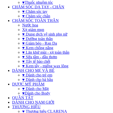
♥Thuốc nhuộm tóc
CHĂM SÓC DA TAY - CHÂN
♥ Chăm sóc tay
♥ Chăm sóc chân
CHĂM SÓC TOÀN THÂN
Nước hoa
Xịt giảm mụn
♥ Dung dịch vệ sinh phụ nữ
♥ Dưỡng toàn thân
♥ Giảm béo - Rạn Da
♥ Kem chống nắng
♥ Lăn khử mùi - xịt toàn thân
♥ Sữa tắm - dầu thơm
♥ Tẩy tế bào chết
♥ Kem tẩy - miếng wax lông
DÀNH CHO MẸ VÀ BÉ
♥ Dành cho trẻ em
♥ Dành cho bà bầu
DƯỢC MỸ PHẨM
♥ Dành cho Mặt
♥Dành cho Body
QUẦN TẤT
DÀNH CHO NAM GIỚI
THƯƠNG HIỆU
♥ Thương hiệu CLARENA