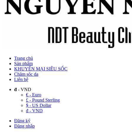
Trang chủ
Sản phẩm
KHUYẾN MẠI SIÊU SỐC
Chăm sóc da
Liên hệ
đ
- VND
€ - Euro
£ - Pound Sterling
$ - US Dollar
đ - VND
Đăng ký
Đăng nhập