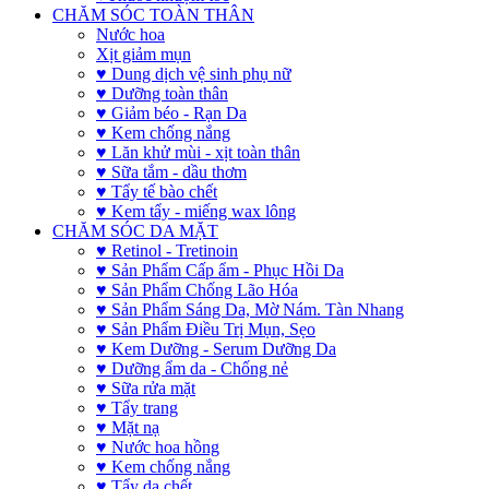
CHĂM SÓC TOÀN THÂN
Nước hoa
Xịt giảm mụn
♥ Dung dịch vệ sinh phụ nữ
♥ Dưỡng toàn thân
♥ Giảm béo - Rạn Da
♥ Kem chống nắng
♥ Lăn khử mùi - xịt toàn thân
♥ Sữa tắm - dầu thơm
♥ Tẩy tế bào chết
♥ Kem tẩy - miếng wax lông
CHĂM SÓC DA MẶT
♥ Retinol - Tretinoin
♥ Sản Phẩm Cấp ẩm - Phục Hồi Da
♥ Sản Phẩm Chống Lão Hóa
♥ Sản Phẩm Sáng Da, Mờ Nám. Tàn Nhang
♥ Sản Phẩm Điều Trị Mụn, Sẹo
♥ Kem Dưỡng - Serum Dưỡng Da
♥ Dưỡng ẩm da - Chống nẻ
♥ Sữa rửa mặt
♥ Tẩy trang
♥ Mặt nạ
♥ Nước hoa hồng
♥ Kem chống nắng
♥ Tẩy da chết