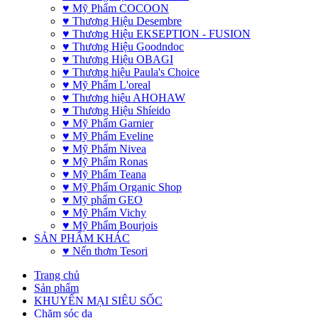
♥ Mỹ Phẩm COCOON
♥ Thương Hiệu Desembre
♥ Thương Hiệu EKSEPTION - FUSION
♥ Thương Hiệu Goodndoc
♥ Thương Hiệu OBAGI
♥ Thương hiệu Paula's Choice
♥ Mỹ Phẩm L'oreal
♥ Thương hiệu AHOHAW
♥ Thương Hiệu Shíeido
♥ Mỹ Phẩm Garnier
♥ Mỹ Phẩm Eveline
♥ Mỹ Phẩm Nivea
♥ Mỹ Phẩm Ronas
♥ Mỹ Phẩm Teana
♥ Mỹ Phẩm Organic Shop
♥ Mỹ phẩm GEO
♥ Mỹ Phẩm Vichy
♥ Mỹ Phẩm Bourjois
SẢN PHẨM KHÁC
♥ Nến thơm Tesori
Trang chủ
Sản phẩm
KHUYẾN MẠI SIÊU SỐC
Chăm sóc da