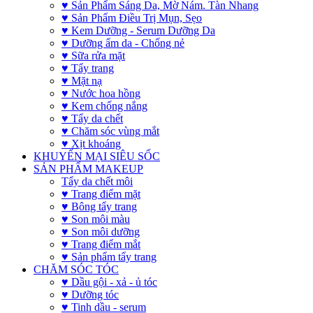
♥ Sản Phẩm Sáng Da, Mờ Nám. Tàn Nhang
♥ Sản Phẩm Điều Trị Mụn, Sẹo
♥ Kem Dưỡng - Serum Dưỡng Da
♥ Dưỡng ẩm da - Chống nẻ
♥ Sữa rửa mặt
♥ Tẩy trang
♥ Mặt nạ
♥ Nước hoa hồng
♥ Kem chống nắng
♥ Tẩy da chết
♥ Chăm sóc vùng mắt
♥ Xịt khoáng
KHUYẾN MẠI SIÊU SỐC
SẢN PHẨM MAKEUP
Tẩy da chết môi
♥ Trang điểm mặt
♥ Bông tẩy trang
♥ Son môi màu
♥ Son môi dưỡng
♥ Trang điểm mắt
♥ Sản phẩm tẩy trang
CHĂM SÓC TÓC
♥ Dầu gội - xả - ủ tóc
♥ Dưỡng tóc
♥ Tinh dầu - serum