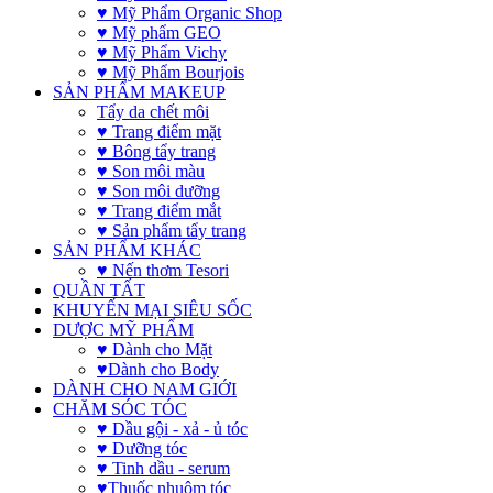
♥ Mỹ Phẩm Organic Shop
♥ Mỹ phẩm GEO
♥ Mỹ Phẩm Vichy
♥ Mỹ Phẩm Bourjois
SẢN PHẨM MAKEUP
Tẩy da chết môi
♥ Trang điểm mặt
♥ Bông tẩy trang
♥ Son môi màu
♥ Son môi dưỡng
♥ Trang điểm mắt
♥ Sản phẩm tẩy trang
SẢN PHẨM KHÁC
♥ Nến thơm Tesori
QUẦN TẤT
KHUYẾN MẠI SIÊU SỐC
DƯỢC MỸ PHẨM
♥ Dành cho Mặt
♥Dành cho Body
DÀNH CHO NAM GIỚI
CHĂM SÓC TÓC
♥ Dầu gội - xả - ủ tóc
♥ Dưỡng tóc
♥ Tinh dầu - serum
♥Thuốc nhuộm tóc