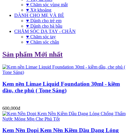
♥ Chăm sóc vùng mắt
♥ Xịt khoáng
DÀNH CHO MẸ VÀ BÉ
♥ Dành cho trẻ em
♥ Dành cho bà bầu
CHĂM SÓC DA TAY - CHÂN
♥ Chăm sóc tay
♥ Chăm sóc chân
Sản phẩm Mới nhất
Kem nền Limae Liquid Foundation 30ml - kiềm
dầu, che phủ ( Tone Sáng)
600,000đ
Kem Nền Dopi Kem Nền Kiềm Dầu Dạng Lỏng