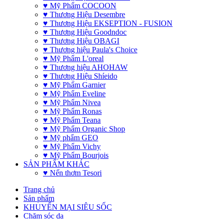
♥ Mỹ Phẩm COCOON
♥ Thương Hiệu Desembre
♥ Thương Hiệu EKSEPTION - FUSION
♥ Thương Hiệu Goodndoc
♥ Thương Hiệu OBAGI
♥ Thương hiệu Paula's Choice
♥ Mỹ Phẩm L'oreal
♥ Thương hiệu AHOHAW
♥ Thương Hiệu Shíeido
♥ Mỹ Phẩm Garnier
♥ Mỹ Phẩm Eveline
♥ Mỹ Phẩm Nivea
♥ Mỹ Phẩm Ronas
♥ Mỹ Phẩm Teana
♥ Mỹ Phẩm Organic Shop
♥ Mỹ phẩm GEO
♥ Mỹ Phẩm Vichy
♥ Mỹ Phẩm Bourjois
SẢN PHẨM KHÁC
♥ Nến thơm Tesori
Trang chủ
Sản phẩm
KHUYẾN MẠI SIÊU SỐC
Chăm sóc da