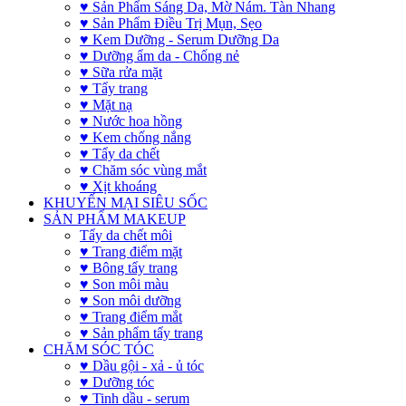
♥ Sản Phẩm Sáng Da, Mờ Nám. Tàn Nhang
♥ Sản Phẩm Điều Trị Mụn, Sẹo
♥ Kem Dưỡng - Serum Dưỡng Da
♥ Dưỡng ẩm da - Chống nẻ
♥ Sữa rửa mặt
♥ Tẩy trang
♥ Mặt nạ
♥ Nước hoa hồng
♥ Kem chống nắng
♥ Tẩy da chết
♥ Chăm sóc vùng mắt
♥ Xịt khoáng
KHUYẾN MẠI SIÊU SỐC
SẢN PHẨM MAKEUP
Tẩy da chết môi
♥ Trang điểm mặt
♥ Bông tẩy trang
♥ Son môi màu
♥ Son môi dưỡng
♥ Trang điểm mắt
♥ Sản phẩm tẩy trang
CHĂM SÓC TÓC
♥ Dầu gội - xả - ủ tóc
♥ Dưỡng tóc
♥ Tinh dầu - serum