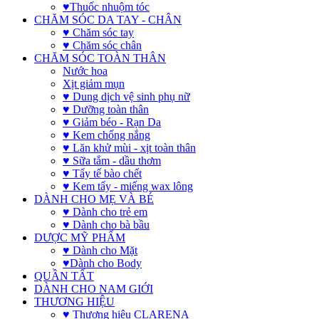
♥Thuốc nhuộm tóc
CHĂM SÓC DA TAY - CHÂN
♥ Chăm sóc tay
♥ Chăm sóc chân
CHĂM SÓC TOÀN THÂN
Nước hoa
Xịt giảm mụn
♥ Dung dịch vệ sinh phụ nữ
♥ Dưỡng toàn thân
♥ Giảm béo - Rạn Da
♥ Kem chống nắng
♥ Lăn khử mùi - xịt toàn thân
♥ Sữa tắm - dầu thơm
♥ Tẩy tế bào chết
♥ Kem tẩy - miếng wax lông
DÀNH CHO MẸ VÀ BÉ
♥ Dành cho trẻ em
♥ Dành cho bà bầu
DƯỢC MỸ PHẨM
♥ Dành cho Mặt
♥Dành cho Body
QUẦN TẤT
DÀNH CHO NAM GIỚI
THƯƠNG HIỆU
♥ Thương hiệu CLARENA