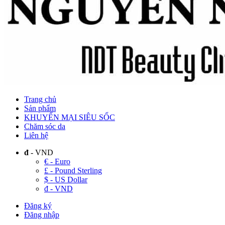
Trang chủ
Sản phẩm
KHUYẾN MẠI SIÊU SỐC
Chăm sóc da
Liên hệ
đ
- VND
€ - Euro
£ - Pound Sterling
$ - US Dollar
đ - VND
Đăng ký
Đăng nhập