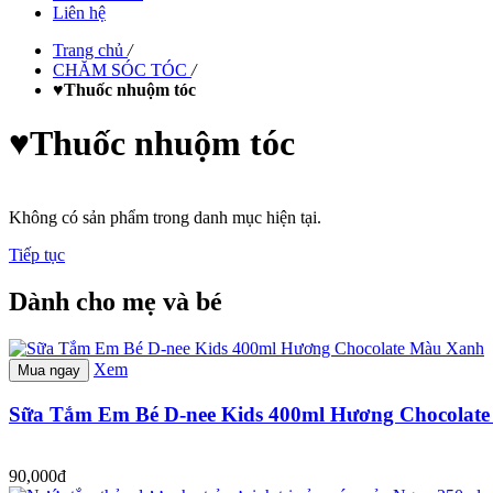
Liên hệ
Trang chủ
/
CHĂM SÓC TÓC
/
♥Thuốc nhuộm tóc
♥Thuốc nhuộm tóc
Không có sản phẩm trong danh mục hiện tại.
Tiếp tục
Dành cho mẹ và bé
Xem
Mua ngay
Sữa Tắm Em Bé D-nee Kids 400ml Hương Chocolat
90,000đ