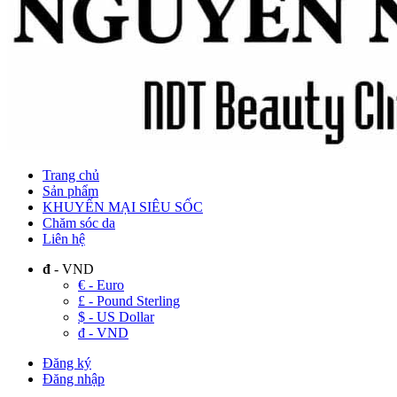
Trang chủ
Sản phẩm
KHUYẾN MẠI SIÊU SỐC
Chăm sóc da
Liên hệ
đ
- VND
€ - Euro
£ - Pound Sterling
$ - US Dollar
đ - VND
Đăng ký
Đăng nhập