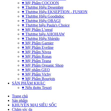
♥ Mỹ Phẩm COCOON
♥ Thương Hiệu Desembre
♥ Thương Hiệu EKSEPTION - FUSION
♥ Thương Hiệu Goodndoc
♥ Thương Hiệu OBAGI
♥ Thương hiệu Paula's Choice
♥ Mỹ Phẩm L'oreal
♥ Thương hiệu AHOHAW
♥ Thương Hiệu Shíeido
♥ Mỹ Phẩm Garnier
♥ Mỹ Phẩm Eveline
♥ Mỹ Phẩm Nivea
♥ Mỹ Phẩm Ronas
♥ Mỹ Phẩm Teana
♥ Mỹ Phẩm Organic Shop
♥ Mỹ phẩm GEO
♥ Mỹ Phẩm Vichy
♥ Mỹ Phẩm Bourjois
SẢN PHẨM KHÁC
♥ Nến thơm Tesori
Trang chủ
Sản phẩm
KHUYẾN MẠI SIÊU SỐC
Chăm sóc da