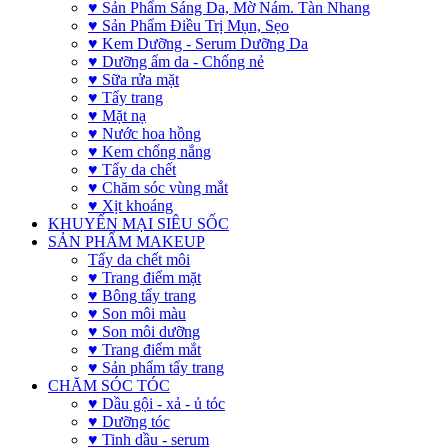
♥ Sản Phẩm Sáng Da, Mờ Nám. Tàn Nhang
♥ Sản Phẩm Điều Trị Mụn, Sẹo
♥ Kem Dưỡng - Serum Dưỡng Da
♥ Dưỡng ẩm da - Chống nẻ
♥ Sữa rửa mặt
♥ Tẩy trang
♥ Mặt nạ
♥ Nước hoa hồng
♥ Kem chống nắng
♥ Tẩy da chết
♥ Chăm sóc vùng mắt
♥ Xịt khoáng
KHUYẾN MẠI SIÊU SỐC
SẢN PHẨM MAKEUP
Tẩy da chết môi
♥ Trang điểm mặt
♥ Bông tẩy trang
♥ Son môi màu
♥ Son môi dưỡng
♥ Trang điểm mắt
♥ Sản phẩm tẩy trang
CHĂM SÓC TÓC
♥ Dầu gội - xả - ủ tóc
♥ Dưỡng tóc
♥ Tinh dầu - serum