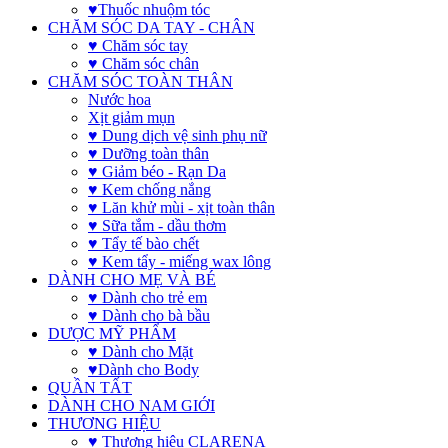
♥Thuốc nhuộm tóc
CHĂM SÓC DA TAY - CHÂN
♥ Chăm sóc tay
♥ Chăm sóc chân
CHĂM SÓC TOÀN THÂN
Nước hoa
Xịt giảm mụn
♥ Dung dịch vệ sinh phụ nữ
♥ Dưỡng toàn thân
♥ Giảm béo - Rạn Da
♥ Kem chống nắng
♥ Lăn khử mùi - xịt toàn thân
♥ Sữa tắm - dầu thơm
♥ Tẩy tế bào chết
♥ Kem tẩy - miếng wax lông
DÀNH CHO MẸ VÀ BÉ
♥ Dành cho trẻ em
♥ Dành cho bà bầu
DƯỢC MỸ PHẨM
♥ Dành cho Mặt
♥Dành cho Body
QUẦN TẤT
DÀNH CHO NAM GIỚI
THƯƠNG HIỆU
♥ Thương hiệu CLARENA