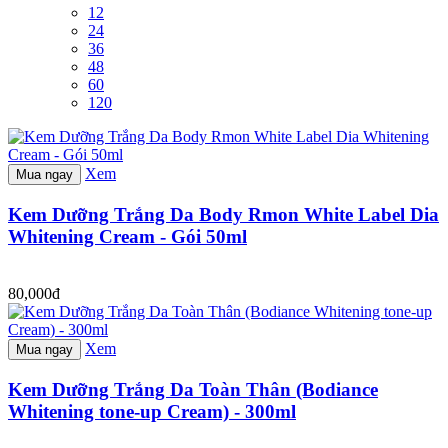
12
24
36
48
60
120
Xem
Mua ngay
Kem Dưỡng Trắng Da Body Rmon White Label Dia
Whitening Cream - Gói 50ml
80,000đ
Xem
Mua ngay
Kem Dưỡng Trắng Da Toàn Thân (Bodiance
Whitening tone-up Cream) - 300ml