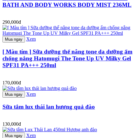
BATH AND BODY WORKS BODY MIST 236ML
290,000đ
Xem
Mua ngay
[ Màu tím ] Sữa dưỡng thể nâng tone da dưỡng ẩm
chống nắng Hatomugi The Tone Up UV Milky Gel
SPF31 PA+++ 250ml
170,000đ
Xem
Mua ngay
Sữa tắm lux thái lan hương quả đào
130,000đ
Xem
Mua ngay