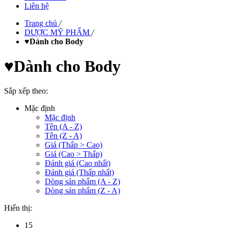
Liên hệ
Trang chủ
/
DƯỢC MỸ PHẨM
/
♥Dành cho Body
♥Dành cho Body
Sắp xếp theo:
Mặc định
Mặc định
Tên (A - Z)
Tên (Z - A)
Giá (Thấp > Cao)
Giá (Cao > Thấp)
Đánh giá (Cao nhất)
Đánh giá (Thấp nhất)
Dòng sản phẩm (A - Z)
Dòng sản phẩm (Z - A)
Hiển thị:
15