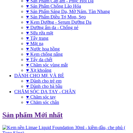
♥ Sản Phẩm Cấp ẩm - Phục Hồi Da
♥ Sản Phẩm Chống Lão Hóa
♥ Sản Phẩm Sáng Da, Mờ Nám. Tàn Nhang
♥ Sản Phẩm Điều Trị Mụn, Sẹo
♥ Kem Dưỡng - Serum Dưỡng Da
♥ Dưỡng ẩm da - Chống nẻ
♥ Sữa rửa mặt
♥ Tẩy trang
♥ Mặt nạ
♥ Nước hoa hồng
♥ Kem chống nắng
♥ Tẩy da chết
♥ Chăm sóc vùng mắt
♥ Xịt khoáng
DÀNH CHO MẸ VÀ BÉ
♥ Dành cho trẻ em
♥ Dành cho bà bầu
CHĂM SÓC DA TAY - CHÂN
♥ Chăm sóc tay
♥ Chăm sóc chân
Sản phẩm Mới nhất