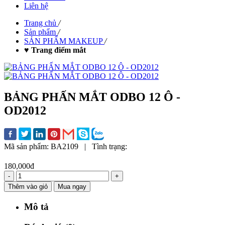
Liên hệ
Trang chủ
/
Sản phẩm
/
SẢN PHẨM MAKEUP
/
♥ Trang điểm mắt
BẢNG PHẤN MẮT ODBO 12 Ô -
OD2012
Mã sản phẩm:
BA2109
|
Tình trạng:
180,000đ
-
+
Thêm vào giỏ
Mua ngay
Mô tả