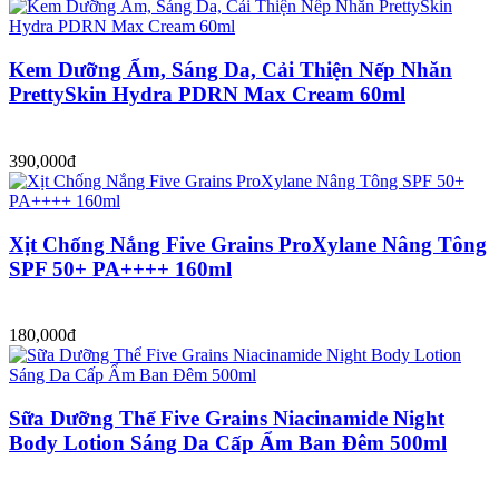
Kem Dưỡng Ẩm, Sáng Da, Cải Thiện Nếp Nhăn
PrettySkin Hydra PDRN Max Cream 60ml
390,000đ
Xịt Chống Nắng Five Grains ProXylane Nâng Tông
SPF 50+ PA++++ 160ml
180,000đ
Sữa Dưỡng Thể Five Grains Niacinamide Night
Body Lotion Sáng Da Cấp Ẩm Ban Đêm 500ml