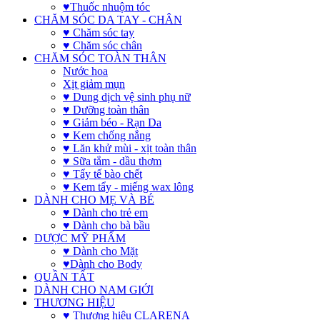
♥Thuốc nhuộm tóc
CHĂM SÓC DA TAY - CHÂN
♥ Chăm sóc tay
♥ Chăm sóc chân
CHĂM SÓC TOÀN THÂN
Nước hoa
Xịt giảm mụn
♥ Dung dịch vệ sinh phụ nữ
♥ Dưỡng toàn thân
♥ Giảm béo - Rạn Da
♥ Kem chống nắng
♥ Lăn khử mùi - xịt toàn thân
♥ Sữa tắm - dầu thơm
♥ Tẩy tế bào chết
♥ Kem tẩy - miếng wax lông
DÀNH CHO MẸ VÀ BÉ
♥ Dành cho trẻ em
♥ Dành cho bà bầu
DƯỢC MỸ PHẨM
♥ Dành cho Mặt
♥Dành cho Body
QUẦN TẤT
DÀNH CHO NAM GIỚI
THƯƠNG HIỆU
♥ Thương hiệu CLARENA