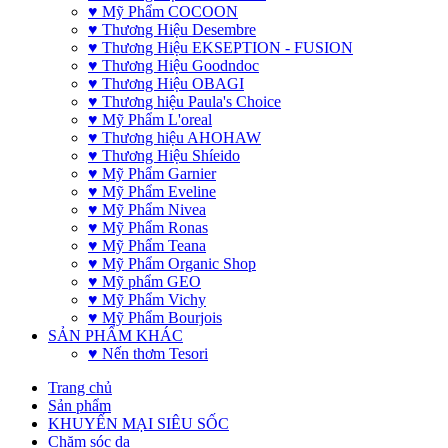
♥ Mỹ Phẩm COCOON
♥ Thương Hiệu Desembre
♥ Thương Hiệu EKSEPTION - FUSION
♥ Thương Hiệu Goodndoc
♥ Thương Hiệu OBAGI
♥ Thương hiệu Paula's Choice
♥ Mỹ Phẩm L'oreal
♥ Thương hiệu AHOHAW
♥ Thương Hiệu Shíeido
♥ Mỹ Phẩm Garnier
♥ Mỹ Phẩm Eveline
♥ Mỹ Phẩm Nivea
♥ Mỹ Phẩm Ronas
♥ Mỹ Phẩm Teana
♥ Mỹ Phẩm Organic Shop
♥ Mỹ phẩm GEO
♥ Mỹ Phẩm Vichy
♥ Mỹ Phẩm Bourjois
SẢN PHẨM KHÁC
♥ Nến thơm Tesori
Trang chủ
Sản phẩm
KHUYẾN MẠI SIÊU SỐC
Chăm sóc da