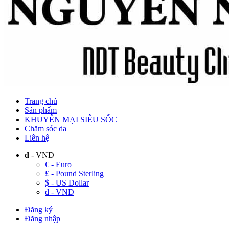
Trang chủ
Sản phẩm
KHUYẾN MẠI SIÊU SỐC
Chăm sóc da
Liên hệ
đ
- VND
€ - Euro
£ - Pound Sterling
$ - US Dollar
đ - VND
Đăng ký
Đăng nhập