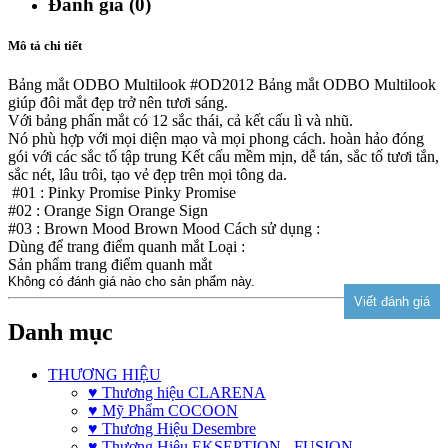
Đánh giá (0)
Mô tả chi tiết
Bảng mắt ODBO Multilook #OD2012 Bảng mắt ODBO Multilook
giúp đôi mắt đẹp trở nên tươi sáng.
Với bảng phấn mắt có 12 sắc thái, cả kết cấu lì và nhũ.
Nó phù hợp với mọi diện mạo và mọi phong cách. hoàn hảo đóng
gói với các sắc tố tập trung Kết cấu mềm mịn, dễ tán, sắc tố tươi tắn,
sắc nét, lâu trôi, tạo vẻ đẹp trên mọi tông da.
#01 : Pinky Promise Pinky Promise
#02 : Orange Sign Orange Sign
#03 : Brown Mood Brown Mood Cách sử dụng :
Dùng để trang điểm quanh mắt Loại :
Sản phẩm trang điểm quanh mắt
Không có đánh giá nào cho sản phẩm này.
Danh mục
THƯƠNG HIỆU
♥ Thương hiệu CLARENA
♥ Mỹ Phẩm COCOON
♥ Thương Hiệu Desembre
♥ Thương Hiệu EKSEPTION - FUSION