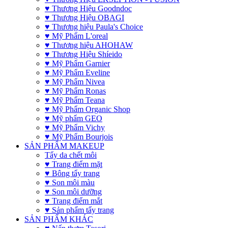
♥ Thương Hiệu Goodndoc
♥ Thương Hiệu OBAGI
♥ Thương hiệu Paula's Choice
♥ Mỹ Phẩm L'oreal
♥ Thương hiệu AHOHAW
♥ Thương Hiệu Shíeido
♥ Mỹ Phẩm Garnier
♥ Mỹ Phẩm Eveline
♥ Mỹ Phẩm Nivea
♥ Mỹ Phẩm Ronas
♥ Mỹ Phẩm Teana
♥ Mỹ Phẩm Organic Shop
♥ Mỹ phẩm GEO
♥ Mỹ Phẩm Vichy
♥ Mỹ Phẩm Bourjois
SẢN PHẨM MAKEUP
Tẩy da chết môi
♥ Trang điểm mặt
♥ Bông tẩy trang
♥ Son môi màu
♥ Son môi dưỡng
♥ Trang điểm mắt
♥ Sản phẩm tẩy trang
SẢN PHẨM KHÁC