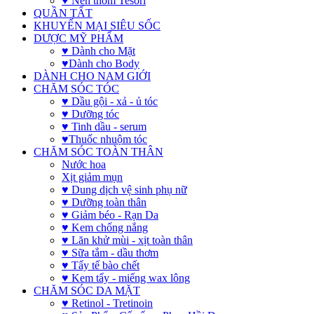
♥ Nến thơm Tesori
QUẦN TẤT
KHUYẾN MẠI SIÊU SỐC
DƯỢC MỸ PHẨM
♥ Dành cho Mặt
♥Dành cho Body
DÀNH CHO NAM GIỚI
CHĂM SÓC TÓC
♥ Dầu gội - xả - ủ tóc
♥ Dưỡng tóc
♥ Tinh dầu - serum
♥Thuốc nhuộm tóc
CHĂM SÓC TOÀN THÂN
Nước hoa
Xịt giảm mụn
♥ Dung dịch vệ sinh phụ nữ
♥ Dưỡng toàn thân
♥ Giảm béo - Rạn Da
♥ Kem chống nắng
♥ Lăn khử mùi - xịt toàn thân
♥ Sữa tắm - dầu thơm
♥ Tẩy tế bào chết
♥ Kem tẩy - miếng wax lông
CHĂM SÓC DA MẶT
♥ Retinol - Tretinoin