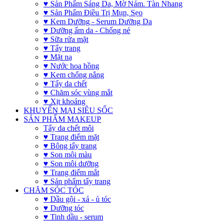
♥ Sản Phẩm Sáng Da, Mờ Nám. Tàn Nhang
♥ Sản Phẩm Điều Trị Mụn, Sẹo
♥ Kem Dưỡng - Serum Dưỡng Da
♥ Dưỡng ẩm da - Chống nẻ
♥ Sữa rửa mặt
♥ Tẩy trang
♥ Mặt nạ
♥ Nước hoa hồng
♥ Kem chống nắng
♥ Tẩy da chết
♥ Chăm sóc vùng mắt
♥ Xịt khoáng
KHUYẾN MẠI SIÊU SỐC
SẢN PHẨM MAKEUP
Tẩy da chết môi
♥ Trang điểm mặt
♥ Bông tẩy trang
♥ Son môi màu
♥ Son môi dưỡng
♥ Trang điểm mắt
♥ Sản phẩm tẩy trang
CHĂM SÓC TÓC
♥ Dầu gội - xả - ủ tóc
♥ Dưỡng tóc
♥ Tinh dầu - serum