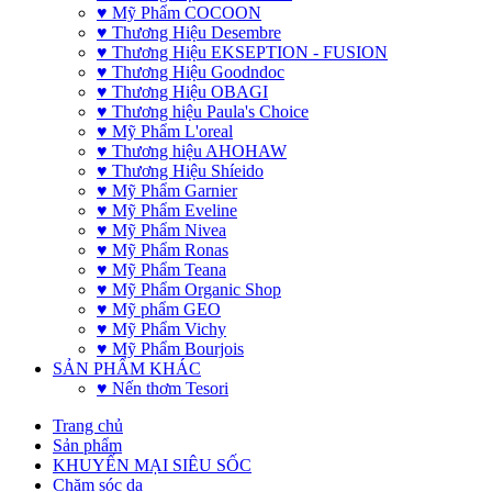
♥ Mỹ Phẩm COCOON
♥ Thương Hiệu Desembre
♥ Thương Hiệu EKSEPTION - FUSION
♥ Thương Hiệu Goodndoc
♥ Thương Hiệu OBAGI
♥ Thương hiệu Paula's Choice
♥ Mỹ Phẩm L'oreal
♥ Thương hiệu AHOHAW
♥ Thương Hiệu Shíeido
♥ Mỹ Phẩm Garnier
♥ Mỹ Phẩm Eveline
♥ Mỹ Phẩm Nivea
♥ Mỹ Phẩm Ronas
♥ Mỹ Phẩm Teana
♥ Mỹ Phẩm Organic Shop
♥ Mỹ phẩm GEO
♥ Mỹ Phẩm Vichy
♥ Mỹ Phẩm Bourjois
SẢN PHẨM KHÁC
♥ Nến thơm Tesori
Trang chủ
Sản phẩm
KHUYẾN MẠI SIÊU SỐC
Chăm sóc da