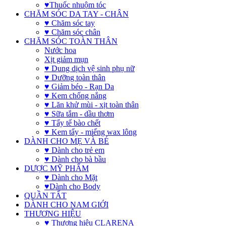
♥Thuốc nhuộm tóc
CHĂM SÓC DA TAY - CHÂN
♥ Chăm sóc tay
♥ Chăm sóc chân
CHĂM SÓC TOÀN THÂN
Nước hoa
Xịt giảm mụn
♥ Dung dịch vệ sinh phụ nữ
♥ Dưỡng toàn thân
♥ Giảm béo - Rạn Da
♥ Kem chống nắng
♥ Lăn khử mùi - xịt toàn thân
♥ Sữa tắm - dầu thơm
♥ Tẩy tế bào chết
♥ Kem tẩy - miếng wax lông
DÀNH CHO MẸ VÀ BÉ
♥ Dành cho trẻ em
♥ Dành cho bà bầu
DƯỢC MỸ PHẨM
♥ Dành cho Mặt
♥Dành cho Body
QUẦN TẤT
DÀNH CHO NAM GIỚI
THƯƠNG HIỆU
♥ Thương hiệu CLARENA