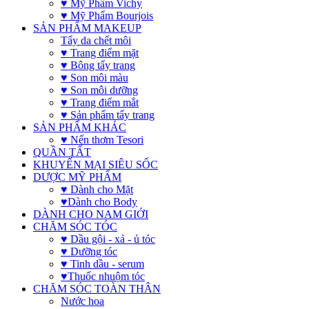
♥ Mỹ Phẩm Vichy
♥ Mỹ Phẩm Bourjois
SẢN PHẨM MAKEUP
Tẩy da chết môi
♥ Trang điểm mặt
♥ Bông tẩy trang
♥ Son môi màu
♥ Son môi dưỡng
♥ Trang điểm mắt
♥ Sản phẩm tẩy trang
SẢN PHẨM KHÁC
♥ Nến thơm Tesori
QUẦN TẤT
KHUYẾN MẠI SIÊU SỐC
DƯỢC MỸ PHẨM
♥ Dành cho Mặt
♥Dành cho Body
DÀNH CHO NAM GIỚI
CHĂM SÓC TÓC
♥ Dầu gội - xả - ủ tóc
♥ Dưỡng tóc
♥ Tinh dầu - serum
♥Thuốc nhuộm tóc
CHĂM SÓC TOÀN THÂN
Nước hoa