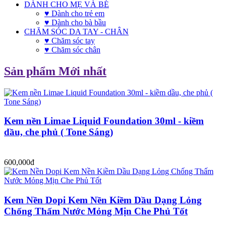
DÀNH CHO MẸ VÀ BÉ
♥ Dành cho trẻ em
♥ Dành cho bà bầu
CHĂM SÓC DA TAY - CHÂN
♥ Chăm sóc tay
♥ Chăm sóc chân
Sản phẩm Mới nhất
Kem nền Limae Liquid Foundation 30ml - kiềm
dầu, che phủ ( Tone Sáng)
600,000đ
Kem Nền Dopi Kem Nền Kiềm Dầu Dạng Lỏng
Chống Thấm Nước Mỏng Mịn Che Phủ Tốt