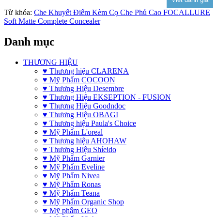
Từ khóa:
Che Khuyết Điểm Kèm Cọ Che Phủ Cao FOCALLURE
Soft Matte Complete Concealer
Danh mục
THƯƠNG HIỆU
♥ Thương hiệu CLARENA
♥ Mỹ Phẩm COCOON
♥ Thương Hiệu Desembre
♥ Thương Hiệu EKSEPTION - FUSION
♥ Thương Hiệu Goodndoc
♥ Thương Hiệu OBAGI
♥ Thương hiệu Paula's Choice
♥ Mỹ Phẩm L'oreal
♥ Thương hiệu AHOHAW
♥ Thương Hiệu Shíeido
♥ Mỹ Phẩm Garnier
♥ Mỹ Phẩm Eveline
♥ Mỹ Phẩm Nivea
♥ Mỹ Phẩm Ronas
♥ Mỹ Phẩm Teana
♥ Mỹ Phẩm Organic Shop
♥ Mỹ phẩm GEO