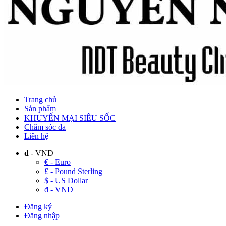
Trang chủ
Sản phẩm
KHUYẾN MẠI SIÊU SỐC
Chăm sóc da
Liên hệ
đ
- VND
€ - Euro
£ - Pound Sterling
$ - US Dollar
đ - VND
Đăng ký
Đăng nhập