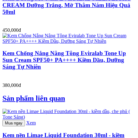
CREAM Dưỡng Trắng, Mờ Thâm Nám Hiệu Quả
50ml
450,000đ
Kem Chống Nắng Nâng Tông Eviralab Tone Up
Sun Cream SPF50+ PA++++ Kiềm Dầu, Dưỡng
Sáng Tự Nhiên
380,000đ
Sản phẩm liên quan
Xem
Mua ngay
Kem nền Limae Liquid Foundation 30ml - kiềm