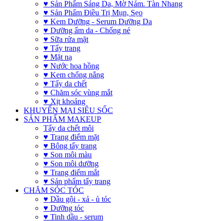
♥ Sản Phẩm Sáng Da, Mờ Nám. Tàn Nhang
♥ Sản Phẩm Điều Trị Mụn, Sẹo
♥ Kem Dưỡng - Serum Dưỡng Da
♥ Dưỡng ẩm da - Chống nẻ
♥ Sữa rửa mặt
♥ Tẩy trang
♥ Mặt nạ
♥ Nước hoa hồng
♥ Kem chống nắng
♥ Tẩy da chết
♥ Chăm sóc vùng mắt
♥ Xịt khoáng
KHUYẾN MẠI SIÊU SỐC
SẢN PHẨM MAKEUP
Tẩy da chết môi
♥ Trang điểm mặt
♥ Bông tẩy trang
♥ Son môi màu
♥ Son môi dưỡng
♥ Trang điểm mắt
♥ Sản phẩm tẩy trang
CHĂM SÓC TÓC
♥ Dầu gội - xả - ủ tóc
♥ Dưỡng tóc
♥ Tinh dầu - serum