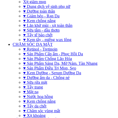
Xịt giảm mụn
♥ Dung dịch vệ sinh phụ nữ
♥ Dưỡng toàn thân
♥ Giảm béo - Rạn Da
♥ Kem chống nắng
♥ Lăn khử mùi - xịt toàn thân
♥ Sữa tắm - dầu thơm
♥ Tẩy tế bào chết
♥ Kem tẩy - miếng wax lông
CHĂM SÓC DA MẶT
♥ Retinol - Tretinoin
♥ Sản Phẩm Cấp ẩm - Phục Hồi Da
♥ Sản Phẩm Chống Lão Hóa
♥ Sản Phẩm Sáng Da, Mờ Nám. Tàn Nhang
♥ Sản Phẩm Điều Trị Mụn, Sẹo
♥ Kem Dưỡng - Serum Dưỡng Da
♥ Dưỡng ẩm da - Chống nẻ
♥ Sữa rửa mặt
♥ Tẩy trang
♥ Mặt nạ
♥ Nước hoa hồng
♥ Kem chống nắng
♥ Tẩy da chết
♥ Chăm sóc vùng mắt
♥ Xịt khoáng