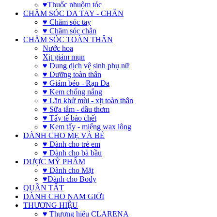
♥Thuốc nhuộm tóc
CHĂM SÓC DA TAY - CHÂN
♥ Chăm sóc tay
♥ Chăm sóc chân
CHĂM SÓC TOÀN THÂN
Nước hoa
Xịt giảm mụn
♥ Dung dịch vệ sinh phụ nữ
♥ Dưỡng toàn thân
♥ Giảm béo - Rạn Da
♥ Kem chống nắng
♥ Lăn khử mùi - xịt toàn thân
♥ Sữa tắm - dầu thơm
♥ Tẩy tế bào chết
♥ Kem tẩy - miếng wax lông
DÀNH CHO MẸ VÀ BÉ
♥ Dành cho trẻ em
♥ Dành cho bà bầu
DƯỢC MỸ PHẨM
♥ Dành cho Mặt
♥Dành cho Body
QUẦN TẤT
DÀNH CHO NAM GIỚI
THƯƠNG HIỆU
♥ Thương hiệu CLARENA