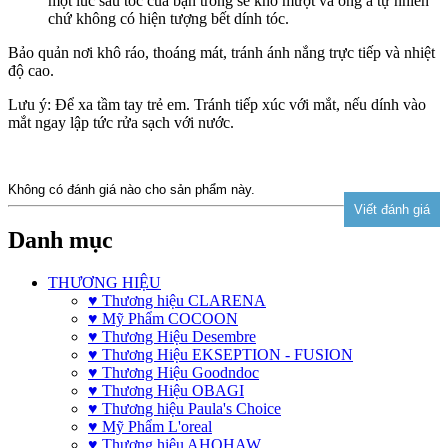
một lúc sau tóc của bạn trông sẽ khô mượt và óng ả tự nhiên
chứ không có hiện tượng bết dính tóc.
Bảo quản nơi khô ráo, thoáng mát, tránh ánh nắng trực tiếp và nhiệt
độ cao.
Lưu ý: Để xa tầm tay trẻ em. Tránh tiếp xúc với mắt, nếu dính vào
mắt ngay lập tức rửa sạch với nước.
Không có đánh giá nào cho sản phẩm này.
Danh mục
THƯƠNG HIỆU
♥ Thương hiệu CLARENA
♥ Mỹ Phẩm COCOON
♥ Thương Hiệu Desembre
♥ Thương Hiệu EKSEPTION - FUSION
♥ Thương Hiệu Goodndoc
♥ Thương Hiệu OBAGI
♥ Thương hiệu Paula's Choice
♥ Mỹ Phẩm L'oreal
♥ Thương hiệu AHOHAW