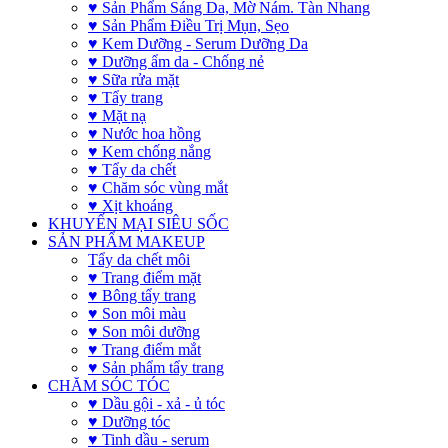
♥ Sản Phẩm Sáng Da, Mờ Nám. Tàn Nhang
♥ Sản Phẩm Điều Trị Mụn, Sẹo
♥ Kem Dưỡng - Serum Dưỡng Da
♥ Dưỡng ẩm da - Chống nẻ
♥ Sữa rửa mặt
♥ Tẩy trang
♥ Mặt nạ
♥ Nước hoa hồng
♥ Kem chống nắng
♥ Tẩy da chết
♥ Chăm sóc vùng mắt
♥ Xịt khoáng
KHUYẾN MẠI SIÊU SỐC
SẢN PHẨM MAKEUP
Tẩy da chết môi
♥ Trang điểm mặt
♥ Bông tẩy trang
♥ Son môi màu
♥ Son môi dưỡng
♥ Trang điểm mắt
♥ Sản phẩm tẩy trang
CHĂM SÓC TÓC
♥ Dầu gội - xả - ủ tóc
♥ Dưỡng tóc
♥ Tinh dầu - serum