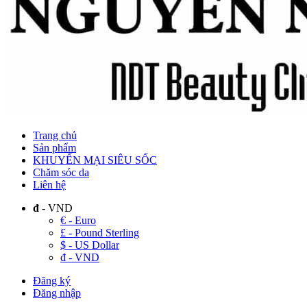
Trang chủ
Sản phẩm
KHUYẾN MẠI SIÊU SỐC
Chăm sóc da
Liên hệ
đ
- VND
€ - Euro
£ - Pound Sterling
$ - US Dollar
đ - VND
Đăng ký
Đăng nhập