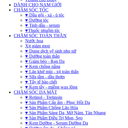
DÀNH CHO NAM GIỚI
CHĂM SÓC TÓC
♥ Dầu gội - xả - ủ tóc
♥ Dưỡng tóc
♥ Tinh dầu - serum
♥Thuốc nhuộm tóc
CHĂM SÓC TOÀN THÂN
Nước hoa
Xịt giảm mụn
♥ Dung dịch vệ sinh phụ nữ
♥ Dưỡng toàn thân
♥ Giảm béo - Rạn Da
♥ Kem chống nắng
♥ Lăn khử mùi - xịt toàn thân
♥ Sữa tắm - dầu thơm
♥ Tẩy tế bào chết
♥ Kem tẩy - miếng wax lông
CHĂM SÓC DA MẶT
♥ Retinol - Tretinoin
♥ Sản Phẩm Cấp ẩm - Phục Hồi Da
♥ Sản Phẩm Chống Lão Hóa
♥ Sản Phẩm Sáng Da, Mờ Nám. Tàn Nhang
♥ Sản Phẩm Điều Trị Mụn, Sẹo
♥ Kem Dưỡng - Serum Dưỡng Da