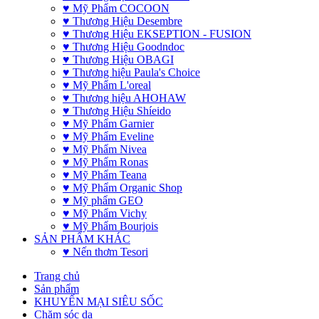
♥ Mỹ Phẩm COCOON
♥ Thương Hiệu Desembre
♥ Thương Hiệu EKSEPTION - FUSION
♥ Thương Hiệu Goodndoc
♥ Thương Hiệu OBAGI
♥ Thương hiệu Paula's Choice
♥ Mỹ Phẩm L'oreal
♥ Thương hiệu AHOHAW
♥ Thương Hiệu Shíeido
♥ Mỹ Phẩm Garnier
♥ Mỹ Phẩm Eveline
♥ Mỹ Phẩm Nivea
♥ Mỹ Phẩm Ronas
♥ Mỹ Phẩm Teana
♥ Mỹ Phẩm Organic Shop
♥ Mỹ phẩm GEO
♥ Mỹ Phẩm Vichy
♥ Mỹ Phẩm Bourjois
SẢN PHẨM KHÁC
♥ Nến thơm Tesori
Trang chủ
Sản phẩm
KHUYẾN MẠI SIÊU SỐC
Chăm sóc da