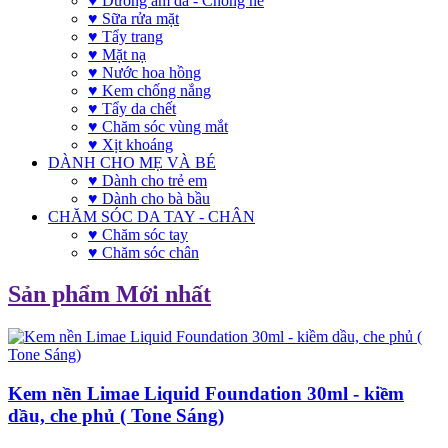
♥ Dưỡng ẩm da - Chống nẻ
♥ Sữa rửa mặt
♥ Tẩy trang
♥ Mặt nạ
♥ Nước hoa hồng
♥ Kem chống nắng
♥ Tẩy da chết
♥ Chăm sóc vùng mắt
♥ Xịt khoáng
DÀNH CHO MẸ VÀ BÉ
♥ Dành cho trẻ em
♥ Dành cho bà bầu
CHĂM SÓC DA TAY - CHÂN
♥ Chăm sóc tay
♥ Chăm sóc chân
Sản phẩm Mới nhất
Kem nền Limae Liquid Foundation 30ml - kiềm
dầu, che phủ ( Tone Sáng)