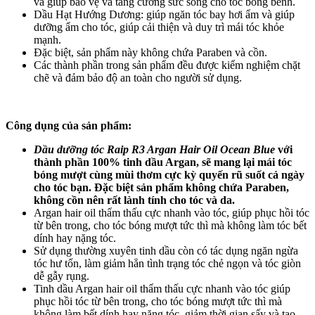
và giúp bảo vệ và tăng cường sức sống cho tóc bồng bềnh.
Dầu Hạt Hướng Dương: giúp ngăn tóc bay hơi ẩm và giúp
dưỡng ẩm cho tóc, giúp cải thiện và duy trì mái tóc khỏe
mạnh.
Đặc biệt, sản phẩm này không chứa Paraben và cồn.
Các thành phần trong sản phẩm đều được kiểm nghiệm chặt
chẽ và đảm bảo độ an toàn cho người sử dụng.
Công dụng của sản phẩm:
Dầu dưỡng tóc Raip R3 Argan Hair Oil Ocean Blue
với
thành phần 100% tinh dầu Argan, sẽ mang lại mái tóc
bóng mượt cùng mùi thơm cực kỳ quyến rũ suốt cả ngày
cho tóc bạn. Đặc biệt sản phẩm không chứa Paraben,
không cồn nên rất lành tính cho tóc và da.
Argan hair oil thẩm thấu cực nhanh vào tóc, giúp phục hồi tóc
từ bên trong, cho tóc bóng mượt tức thì mà không làm tóc bết
dính hay nặng tóc.
Sử dụng thường xuyên tinh dầu còn có tác dụng ngăn ngừa
tóc hư tổn, làm giảm hẳn tình trạng tóc chẻ ngọn và tóc giòn
dễ gẫy rụng.
Tinh dầu Argan hair oil thẩm thấu cực nhanh vào tóc giúp
phục hồi tóc từ bên trong, cho tóc bóng mượt tức thì mà
không làm bết dính hay nặng tóc, giảm thời gian sấy và tạo