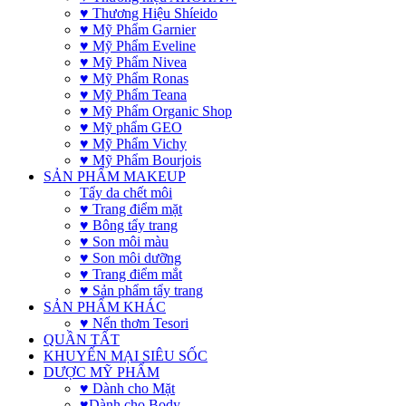
♥ Thương Hiệu Shíeido
♥ Mỹ Phẩm Garnier
♥ Mỹ Phẩm Eveline
♥ Mỹ Phẩm Nivea
♥ Mỹ Phẩm Ronas
♥ Mỹ Phẩm Teana
♥ Mỹ Phẩm Organic Shop
♥ Mỹ phẩm GEO
♥ Mỹ Phẩm Vichy
♥ Mỹ Phẩm Bourjois
SẢN PHẨM MAKEUP
Tẩy da chết môi
♥ Trang điểm mặt
♥ Bông tẩy trang
♥ Son môi màu
♥ Son môi dưỡng
♥ Trang điểm mắt
♥ Sản phẩm tẩy trang
SẢN PHẨM KHÁC
♥ Nến thơm Tesori
QUẦN TẤT
KHUYẾN MẠI SIÊU SỐC
DƯỢC MỸ PHẨM
♥ Dành cho Mặt
♥Dành cho Body