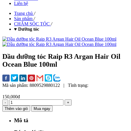
Liên hệ
Trang chủ
/
Sản phẩm
/
CHĂM SÓC TÓC
/
♥ Dưỡng tóc
Dầu dưỡng tóc Raip R3 Argan Hair Oil
Ocean Blue 100ml
Mã sản phẩm:
8809529880122
|
Tình trạng:
150,000đ
-
+
Thêm vào giỏ
Mua ngay
Mô tả