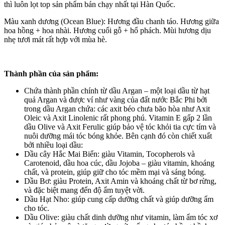
thì luôn lọt top sản phẩm bán chạy nhất tại Hàn Quốc.
Màu xanh dương (Ocean Blue): Hương đầu chanh táo. Hương giữa
hoa hồng + hoa nhài. Hương cuối gỗ + hổ phách. Mùi hương dịu
nhẹ tươi mát rất hợp với mùa hè.
Thành phần của sản phẩm:
Chứa thành phần chính từ dầu Argan – một loại dầu từ hạt
quả Argan và được ví như vàng của đất nước Bắc Phi bởi
trong dầu Argan chứa: các axit béo chưa bão hòa như Axit
Oleic và Axit Linolenic rất phong phú. Vitamin E gấp 2 lần
dầu Olive và Axit Ferulic giúp bảo vệ tóc khỏi tia cực tím và
nuôi dưỡng mái tóc bóng khỏe. Bên cạnh đó còn chiết xuất
bởi nhiều loại dầu:
Dầu cây Hắc Mai Biển: giàu Vitamin, Tocopherols và
Carotenoid, dầu hoa cúc, dầu Jojoba – giàu vitamin, khoáng
chất, và protein, giúp giữ cho tóc mềm mại và sáng bóng.
Dầu Bơ: giàu Protein, Axit Amin và khoáng chất từ bơ rừng,
và đặc biệt mang đến độ ẩm tuyệt vời.
Dầu Hạt Nho: giúp cung cấp dưỡng chất và giúp dưỡng ẩm
cho tóc.
Dầu Olive: giàu chất dinh dưỡng như vitamin, làm ẩm tóc xơ