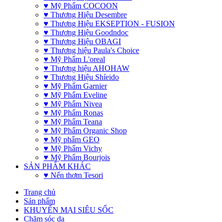
♥ Mỹ Phẩm COCOON
♥ Thương Hiệu Desembre
♥ Thương Hiệu EKSEPTION - FUSION
♥ Thương Hiệu Goodndoc
♥ Thương Hiệu OBAGI
♥ Thương hiệu Paula's Choice
♥ Mỹ Phẩm L'oreal
♥ Thương hiệu AHOHAW
♥ Thương Hiệu Shíeido
♥ Mỹ Phẩm Garnier
♥ Mỹ Phẩm Eveline
♥ Mỹ Phẩm Nivea
♥ Mỹ Phẩm Ronas
♥ Mỹ Phẩm Teana
♥ Mỹ Phẩm Organic Shop
♥ Mỹ phẩm GEO
♥ Mỹ Phẩm Vichy
♥ Mỹ Phẩm Bourjois
SẢN PHẨM KHÁC
♥ Nến thơm Tesori
Trang chủ
Sản phẩm
KHUYẾN MẠI SIÊU SỐC
Chăm sóc da