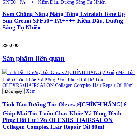
Kem Chống Nắng Nâng Tông Eviralab Tone Up
Sun Cream SPF50+ PA++++ Kiềm Dầu, Dưỡng
Sáng Tự Nhiên
380,000đ
Sản phẩm liên quan
Xem
Mua ngay
Tinh Dầu Dưỡng Tóc Olexrs ⚡[CHÍNH HÃNG]⚡
Giúp Mái Tóc Luôn Chắc Khỏe Và Bồng Bềnh
Phục Hồi Hư Tổn OLEXRS+HAIRSALON
Collagen Complex Hair Repair Oil 80ml