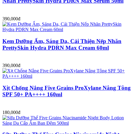
Nhăn PrettySkin Hydra PDRN Max Serum 50ml
390,000đ
Kem Dưỡng Ẩm, Sáng Da, Cải Thiện Nếp Nhăn
PrettySkin Hydra PDRN Max Cream 60ml
390,000đ
Xịt Chống Nắng Five Grains ProXylane Nâng Tông
SPF 50+ PA++++ 160ml
180,000đ