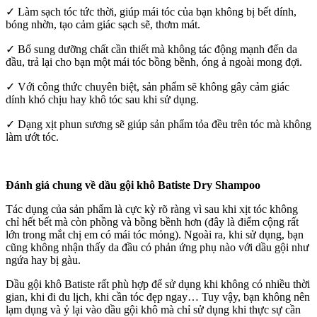
✓ Làm sạch tóc tức thời, giúp mái tóc của bạn không bị bết dính,
bóng nhờn, tạo cảm giác sạch sẽ, thơm mát.
✓ Bổ sung dưỡng chất cần thiết mà không tác động mạnh đến da
đầu, trả lại cho bạn một mái tóc bồng bềnh, óng ả ngoài mong đợi.
✓ Với công thức chuyên biệt, sản phẩm sẽ không gây cảm giác
dính khó chịu hay khô tóc sau khi sử dụng.
✓ Dạng xịt phun sương sẽ giúp sản phẩm tỏa đều trên tóc mà không
làm ướt tóc.
Đánh giá chung về dầu gội khô Batiste Dry Shampoo
Tác dụng của sản phẩm là cực kỳ rõ ràng vì sau khi xịt tóc không
chỉ hết bết mà còn phồng và bồng bềnh hơn (đây là điểm cộng rất
lớn trong mắt chị em có mái tóc mỏng). Ngoài ra, khi sử dụng, bạn
cũng không nhận thấy da đầu có phản ứng phụ nào với dầu gội như
ngứa hay bị gàu.
Dầu gội khô Batiste rất phù hợp để sử dụng khi không có nhiều thời
gian, khi đi du lịch, khi cần tóc đẹp ngay… Tuy vậy, bạn không nên
lạm dụng và ỷ lại vào dầu gội khô mà chỉ sử dụng khi thực sự cần