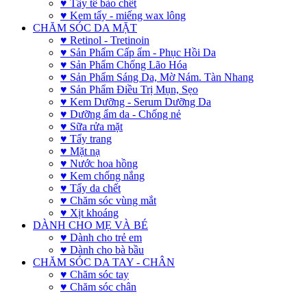
♥ Tẩy tế bào chết
♥ Kem tẩy - miếng wax lông
CHĂM SÓC DA MẶT
♥ Retinol - Tretinoin
♥ Sản Phẩm Cấp ẩm - Phục Hồi Da
♥ Sản Phẩm Chống Lão Hóa
♥ Sản Phẩm Sáng Da, Mờ Nám. Tàn Nhang
♥ Sản Phẩm Điều Trị Mụn, Sẹo
♥ Kem Dưỡng - Serum Dưỡng Da
♥ Dưỡng ẩm da - Chống nẻ
♥ Sữa rửa mặt
♥ Tẩy trang
♥ Mặt nạ
♥ Nước hoa hồng
♥ Kem chống nắng
♥ Tẩy da chết
♥ Chăm sóc vùng mắt
♥ Xịt khoáng
DÀNH CHO MẸ VÀ BÉ
♥ Dành cho trẻ em
♥ Dành cho bà bầu
CHĂM SÓC DA TAY - CHÂN
♥ Chăm sóc tay
♥ Chăm sóc chân