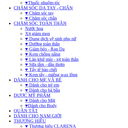
♥Thuốc nhuộm tóc
CHĂM SÓC DA TAY - CHÂN
♥ Chăm sóc tay
♥ Chăm sóc chân
CHĂM SÓC TOÀN THÂN
Nước hoa
Xịt giảm mụn
♥ Dung dịch vệ sinh phụ nữ
♥ Dưỡng toàn thân
♥ Giảm béo - Rạn Da
♥ Kem chống nắng
♥ Lăn khử mùi - xịt toàn thân
♥ Sữa tắm - dầu thơm
♥ Tẩy tế bào chết
♥ Kem tẩy - miếng wax lông
DÀNH CHO MẸ VÀ BÉ
♥ Dành cho trẻ em
♥ Dành cho bà bầu
DƯỢC MỸ PHẨM
♥ Dành cho Mặt
♥Dành cho Body
QUẦN TẤT
DÀNH CHO NAM GIỚI
THƯƠNG HIỆU
♥ Thương hiệu CLARENA