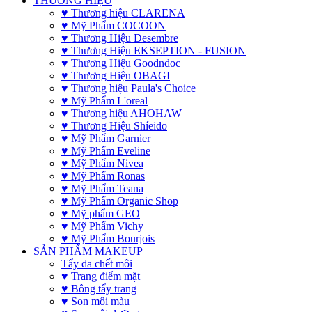
THƯƠNG HIỆU
♥ Thương hiệu CLARENA
♥ Mỹ Phẩm COCOON
♥ Thương Hiệu Desembre
♥ Thương Hiệu EKSEPTION - FUSION
♥ Thương Hiệu Goodndoc
♥ Thương Hiệu OBAGI
♥ Thương hiệu Paula's Choice
♥ Mỹ Phẩm L'oreal
♥ Thương hiệu AHOHAW
♥ Thương Hiệu Shíeido
♥ Mỹ Phẩm Garnier
♥ Mỹ Phẩm Eveline
♥ Mỹ Phẩm Nivea
♥ Mỹ Phẩm Ronas
♥ Mỹ Phẩm Teana
♥ Mỹ Phẩm Organic Shop
♥ Mỹ phẩm GEO
♥ Mỹ Phẩm Vichy
♥ Mỹ Phẩm Bourjois
SẢN PHẨM MAKEUP
Tẩy da chết môi
♥ Trang điểm mặt
♥ Bông tẩy trang
♥ Son môi màu