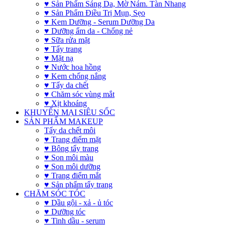
♥ Sản Phẩm Sáng Da, Mờ Nám. Tàn Nhang
♥ Sản Phẩm Điều Trị Mụn, Sẹo
♥ Kem Dưỡng - Serum Dưỡng Da
♥ Dưỡng ẩm da - Chống nẻ
♥ Sữa rửa mặt
♥ Tẩy trang
♥ Mặt nạ
♥ Nước hoa hồng
♥ Kem chống nắng
♥ Tẩy da chết
♥ Chăm sóc vùng mắt
♥ Xịt khoáng
KHUYẾN MẠI SIÊU SỐC
SẢN PHẨM MAKEUP
Tẩy da chết môi
♥ Trang điểm mặt
♥ Bông tẩy trang
♥ Son môi màu
♥ Son môi dưỡng
♥ Trang điểm mắt
♥ Sản phẩm tẩy trang
CHĂM SÓC TÓC
♥ Dầu gội - xả - ủ tóc
♥ Dưỡng tóc
♥ Tinh dầu - serum