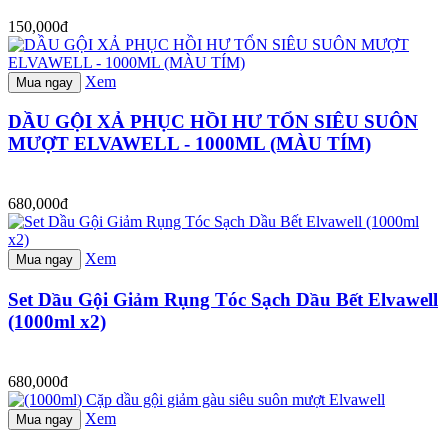
150,000đ
Xem
Mua ngay
DẦU GỘI XẢ PHỤC HỒI HƯ TỔN SIÊU SUÔN
MƯỢT ELVAWELL - 1000ML (MÀU TÍM)
680,000đ
Xem
Mua ngay
Set Dầu Gội Giảm Rụng Tóc Sạch Dầu Bết Elvawell
(1000ml x2)
680,000đ
Xem
Mua ngay