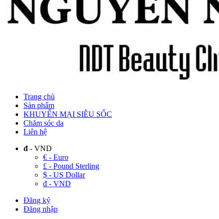
Trang chủ
Sản phẩm
KHUYẾN MẠI SIÊU SỐC
Chăm sóc da
Liên hệ
đ
- VND
€ - Euro
£ - Pound Sterling
$ - US Dollar
đ - VND
Đăng ký
Đăng nhập