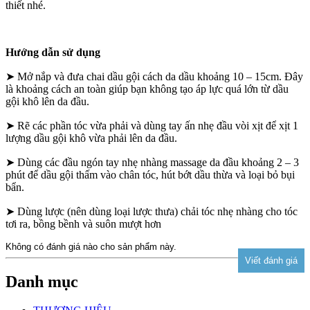
thiết nhé.
Hướng dẫn sử dụng
➤ Mở nắp và đưa chai dầu gội cách da dầu khoảng 10 – 15cm. Đây
là khoảng cách an toàn giúp bạn không tạo áp lực quá lớn từ dầu
gội khô lên da đầu.
➤ Rẽ các phần tóc vừa phải và dùng tay ấn nhẹ đầu vòi xịt để xịt 1
lượng dầu gội khô vừa phải lên da đầu.
➤ Dùng các đầu ngón tay nhẹ nhàng massage da đầu khoảng 2 – 3
phút để dầu gội thấm vào chân tóc, hút bớt dầu thừa và loại bỏ bụi
bẩn.
➤ Dùng lược (nên dùng loại lược thưa) chải tóc nhẹ nhàng cho tóc
tơi ra, bồng bềnh và suôn mượt hơn
Không có đánh giá nào cho sản phẩm này.
Danh mục