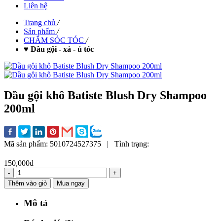
Liên hệ
Trang chủ
/
Sản phẩm
/
CHĂM SÓC TÓC
/
♥ Dầu gội - xả - ủ tóc
Dầu gội khô Batiste Blush Dry Shampoo
200ml
Mã sản phẩm:
5010724527375
|
Tình trạng:
150,000đ
-
+
Thêm vào giỏ
Mua ngay
Mô tả