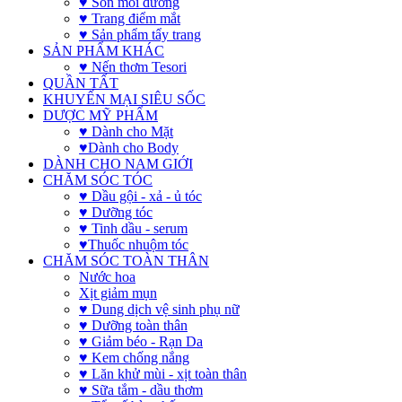
♥ Son môi dưỡng
♥ Trang điểm mắt
♥ Sản phẩm tẩy trang
SẢN PHẨM KHÁC
♥ Nến thơm Tesori
QUẦN TẤT
KHUYẾN MẠI SIÊU SỐC
DƯỢC MỸ PHẨM
♥ Dành cho Mặt
♥Dành cho Body
DÀNH CHO NAM GIỚI
CHĂM SÓC TÓC
♥ Dầu gội - xả - ủ tóc
♥ Dưỡng tóc
♥ Tinh dầu - serum
♥Thuốc nhuộm tóc
CHĂM SÓC TOÀN THÂN
Nước hoa
Xịt giảm mụn
♥ Dung dịch vệ sinh phụ nữ
♥ Dưỡng toàn thân
♥ Giảm béo - Rạn Da
♥ Kem chống nắng
♥ Lăn khử mùi - xịt toàn thân
♥ Sữa tắm - dầu thơm