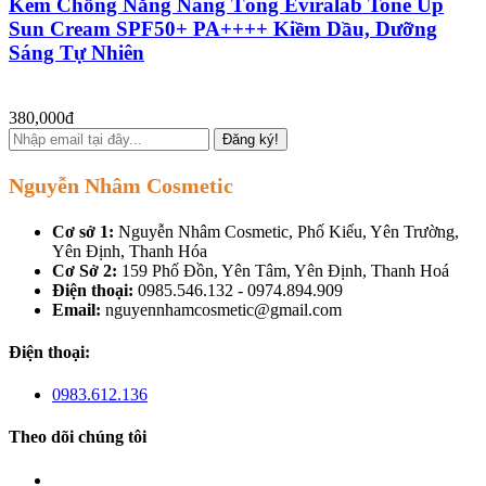
Kem Chống Nắng Nâng Tông Eviralab Tone Up
Sun Cream SPF50+ PA++++ Kiềm Dầu, Dưỡng
Sáng Tự Nhiên
380,000đ
Đăng ký!
Nguyễn Nhâm Cosmetic
Cơ sở 1:
Nguyễn Nhâm Cosmetic, Phố Kiểu, Yên Trường,
Yên Định, Thanh Hóa
Cơ Sở 2:
159 Phố Đồn, Yên Tâm, Yên Định, Thanh Hoá
Điện thoại:
0985.546.132 - 0974.894.909
Email:
nguyennhamcosmetic@gmail.com
Điện thoại:
0983.612.136
Theo dõi chúng tôi