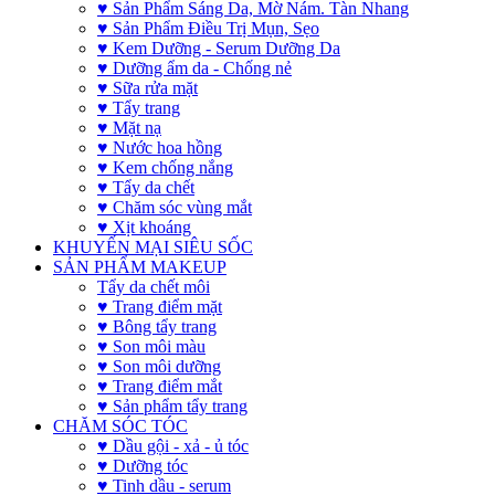
♥ Sản Phẩm Sáng Da, Mờ Nám. Tàn Nhang
♥ Sản Phẩm Điều Trị Mụn, Sẹo
♥ Kem Dưỡng - Serum Dưỡng Da
♥ Dưỡng ẩm da - Chống nẻ
♥ Sữa rửa mặt
♥ Tẩy trang
♥ Mặt nạ
♥ Nước hoa hồng
♥ Kem chống nắng
♥ Tẩy da chết
♥ Chăm sóc vùng mắt
♥ Xịt khoáng
KHUYẾN MẠI SIÊU SỐC
SẢN PHẨM MAKEUP
Tẩy da chết môi
♥ Trang điểm mặt
♥ Bông tẩy trang
♥ Son môi màu
♥ Son môi dưỡng
♥ Trang điểm mắt
♥ Sản phẩm tẩy trang
CHĂM SÓC TÓC
♥ Dầu gội - xả - ủ tóc
♥ Dưỡng tóc
♥ Tinh dầu - serum