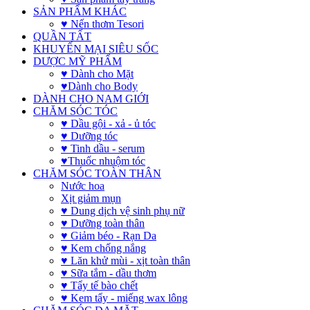
SẢN PHẨM KHÁC
♥ Nến thơm Tesori
QUẦN TẤT
KHUYẾN MẠI SIÊU SỐC
DƯỢC MỸ PHẨM
♥ Dành cho Mặt
♥Dành cho Body
DÀNH CHO NAM GIỚI
CHĂM SÓC TÓC
♥ Dầu gội - xả - ủ tóc
♥ Dưỡng tóc
♥ Tinh dầu - serum
♥Thuốc nhuộm tóc
CHĂM SÓC TOÀN THÂN
Nước hoa
Xịt giảm mụn
♥ Dung dịch vệ sinh phụ nữ
♥ Dưỡng toàn thân
♥ Giảm béo - Rạn Da
♥ Kem chống nắng
♥ Lăn khử mùi - xịt toàn thân
♥ Sữa tắm - dầu thơm
♥ Tẩy tế bào chết
♥ Kem tẩy - miếng wax lông