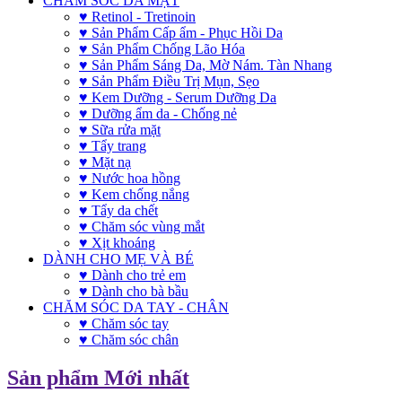
CHĂM SÓC DA MẶT
♥ Retinol - Tretinoin
♥ Sản Phẩm Cấp ẩm - Phục Hồi Da
♥ Sản Phẩm Chống Lão Hóa
♥ Sản Phẩm Sáng Da, Mờ Nám. Tàn Nhang
♥ Sản Phẩm Điều Trị Mụn, Sẹo
♥ Kem Dưỡng - Serum Dưỡng Da
♥ Dưỡng ẩm da - Chống nẻ
♥ Sữa rửa mặt
♥ Tẩy trang
♥ Mặt nạ
♥ Nước hoa hồng
♥ Kem chống nắng
♥ Tẩy da chết
♥ Chăm sóc vùng mắt
♥ Xịt khoáng
DÀNH CHO MẸ VÀ BÉ
♥ Dành cho trẻ em
♥ Dành cho bà bầu
CHĂM SÓC DA TAY - CHÂN
♥ Chăm sóc tay
♥ Chăm sóc chân
Sản phẩm Mới nhất