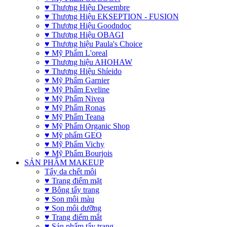
♥ Thương Hiệu Desembre
♥ Thương Hiệu EKSEPTION - FUSION
♥ Thương Hiệu Goodndoc
♥ Thương Hiệu OBAGI
♥ Thương hiệu Paula's Choice
♥ Mỹ Phẩm L'oreal
♥ Thương hiệu AHOHAW
♥ Thương Hiệu Shíeido
♥ Mỹ Phẩm Garnier
♥ Mỹ Phẩm Eveline
♥ Mỹ Phẩm Nivea
♥ Mỹ Phẩm Ronas
♥ Mỹ Phẩm Teana
♥ Mỹ Phẩm Organic Shop
♥ Mỹ phẩm GEO
♥ Mỹ Phẩm Vichy
♥ Mỹ Phẩm Bourjois
SẢN PHẨM MAKEUP
Tẩy da chết môi
♥ Trang điểm mặt
♥ Bông tẩy trang
♥ Son môi màu
♥ Son môi dưỡng
♥ Trang điểm mắt
♥ Sản phẩm tẩy trang