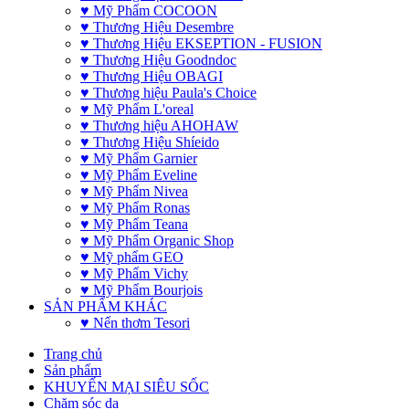
♥ Mỹ Phẩm COCOON
♥ Thương Hiệu Desembre
♥ Thương Hiệu EKSEPTION - FUSION
♥ Thương Hiệu Goodndoc
♥ Thương Hiệu OBAGI
♥ Thương hiệu Paula's Choice
♥ Mỹ Phẩm L'oreal
♥ Thương hiệu AHOHAW
♥ Thương Hiệu Shíeido
♥ Mỹ Phẩm Garnier
♥ Mỹ Phẩm Eveline
♥ Mỹ Phẩm Nivea
♥ Mỹ Phẩm Ronas
♥ Mỹ Phẩm Teana
♥ Mỹ Phẩm Organic Shop
♥ Mỹ phẩm GEO
♥ Mỹ Phẩm Vichy
♥ Mỹ Phẩm Bourjois
SẢN PHẨM KHÁC
♥ Nến thơm Tesori
Trang chủ
Sản phẩm
KHUYẾN MẠI SIÊU SỐC
Chăm sóc da