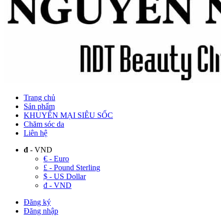
Trang chủ
Sản phẩm
KHUYẾN MẠI SIÊU SỐC
Chăm sóc da
Liên hệ
đ
- VND
€ - Euro
£ - Pound Sterling
$ - US Dollar
đ - VND
Đăng ký
Đăng nhập