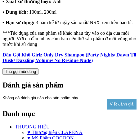
• Xuất xứ thương hiệu:
Anh
• Dung tích:
100ml, 200ml
• Hạn sử dụng:
3 năm kể từ ngày sản xuất/ NSX xem trên bao bì.
***Tác dụng của sản phẩm sẽ khác nhau tùy vào cơ địa của mỗi
người. Với da đầu nhạy cảm bạn nên thử sản phẩm ở một vùng nhỏ
trước khi sử dụng
Dầu Gội Khô Girlz Only Dry Shampoo (Party Nights/ Dawn Til
Dusk/ Dazzling Volume/ No Residue Nude)
Thu gọn nội dung
Đánh giá sản phẩm
Không có đánh giá nào cho sản phẩm này.
Danh mục
THƯƠNG HIỆU
♥ Thương hiệu CLARENA
♥ Mỹ Phẩm COCOON