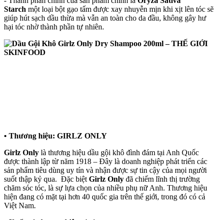
- Thành phần chính của sản phẩm chính là
Oryza Sativa
Starch
một loại bột gạo tấm được xay nhuyễn mịn khi xịt lên tóc sẽ
giúp hút sạch dầu thừa mà vẫn an toàn cho da đầu, không gây hư
hại tóc nhờ thành phần tự nhiên.
• Thương hiệu: GIRLZ ONLY
Girlz Only
là thương hiệu dầu gội khô đình đám tại Anh Quốc
được thành lập từ năm 1918 – Đây là doanh nghiệp phát triển các
sản phẩm tiêu dùng uy tín và nhận được sự tin cậy của mọi người
suốt thập kỷ qua. Đặc biệt
Girlz Only
đã chiếm lĩnh thị trường
chăm sóc tóc, là sự lựa chọn của nhiều phụ nữ Anh. Thương hiệu
hiện đang có mặt tại hơn 40 quốc gia trên thế giới, trong đó có cả
Việt Nam.