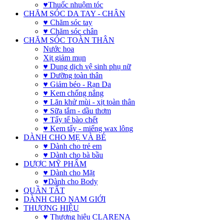
♥Thuốc nhuộm tóc
CHĂM SÓC DA TAY - CHÂN
♥ Chăm sóc tay
♥ Chăm sóc chân
CHĂM SÓC TOÀN THÂN
Nước hoa
Xịt giảm mụn
♥ Dung dịch vệ sinh phụ nữ
♥ Dưỡng toàn thân
♥ Giảm béo - Rạn Da
♥ Kem chống nắng
♥ Lăn khử mùi - xịt toàn thân
♥ Sữa tắm - dầu thơm
♥ Tẩy tế bào chết
♥ Kem tẩy - miếng wax lông
DÀNH CHO MẸ VÀ BÉ
♥ Dành cho trẻ em
♥ Dành cho bà bầu
DƯỢC MỸ PHẨM
♥ Dành cho Mặt
♥Dành cho Body
QUẦN TẤT
DÀNH CHO NAM GIỚI
THƯƠNG HIỆU
♥ Thương hiệu CLARENA