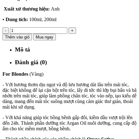
Xuất xứ thương hiệu:
Anh
• Dung tích:
100ml, 200ml
-
+
Thêm vào giỏ
Mua ngay
Mô tả
Đánh giá (0)
For Blondes
(Vàng)
- Với hương thơm dịu ngọt và độ lưu hương dài lâu trên mái tóc,
đặc biệt không để lại cặn bột trên tóc, lấy đi tức thì lớp bụi bẩn và bã
nhờn trên mái tóc, giúp làm phồng chân tóc, tóc vào nếp, tạo kiểu dễ
dàng, mang đến mái tóc suông mượt cùng cảm giác thư giản, thoải
mái khi sử dụng.
- Với khả năng giúp tóc bồng bềnh gấp đôi, kiềm dầu vượt trội lên
đến 24h. Thành phần dưỡng tóc Argan Oil nuôi dưỡng, cung cấp độ
ẩm cho tóc mềm mượt, bồng bềnh.