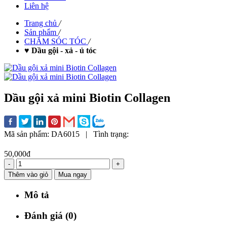
Liên hệ
Trang chủ
/
Sản phẩm
/
CHĂM SÓC TÓC
/
♥ Dầu gội - xả - ủ tóc
Dầu gội xả mini Biotin Collagen
Mã sản phẩm:
DA6015
|
Tình trạng:
50,000đ
-
+
Thêm vào giỏ
Mua ngay
Mô tả
Đánh giá (0)