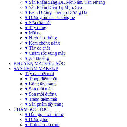
♥ Sản Phẩm Sáng Da, Mờ Nám. Tàn Nhang
♥ Sản Phẩm Điều Trị Mụn, Sẹo
♥ Kem Dưỡng - Serum Dưỡng Da
♥ Dưỡng ẩm da - Chống nẻ
♥ Sữa rửa mặt
♥ Tẩy trang
♥ Mặt nạ
♥ Nước hoa hồng
♥ Kem chống nắng
♥ Tẩy da chết
♥ Chăm sóc vùng mắt
♥ Xịt khoáng
KHUYẾN MẠI SIÊU SỐC
SẢN PHẨM MAKEUP
Tẩy da chết môi
♥ Trang điểm mặt
♥ Bông tẩy trang
♥ Son môi màu
♥ Son môi dưỡng
♥ Trang điểm mắt
♥ Sản phẩm tẩy trang
CHĂM SÓC TÓC
♥ Dầu gội - xả - ủ tóc
♥ Dưỡng tóc
♥ Tinh dầu - serum