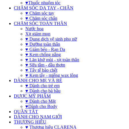
♥Thuốc nhuộm tóc
CHĂM SÓC DA TAY - CHÂN
♥ Chăm sóc tay
♥ Chăm sóc chân
CHĂM SÓC TOÀN THÂN
Nước hoa
Xịt giảm mụn
♥ Dung dịch vệ sinh phụ nữ
♥ Dưỡng toàn thân
♥ Giảm béo - Rạn Da
♥ Kem chống nắng
♥ Lăn khử mùi - xịt toàn thân
♥ Sữa tắm - dầu thơm
♥ Tẩy tế bào chết
♥ Kem tẩy - miếng wax lông
DÀNH CHO MẸ VÀ BÉ
♥ Dành cho trẻ em
♥ Dành cho bà bầu
DƯỢC MỸ PHẨM
♥ Dành cho Mặt
♥Dành cho Body
QUẦN TẤT
DÀNH CHO NAM GIỚI
THƯƠNG HIỆU
♥ Thương hiệu CLARENA