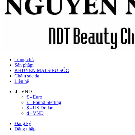
Trang chủ
Sản phẩm
KHUYẾN MẠI SIÊU SỐC
Chăm sóc da
Liên hệ
đ
- VND
€ - Euro
£ - Pound Sterling
$ - US Dollar
đ - VND
Đăng ký
Đăng nhập