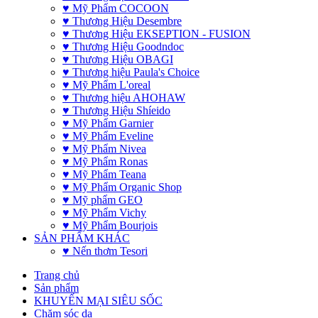
♥ Mỹ Phẩm COCOON
♥ Thương Hiệu Desembre
♥ Thương Hiệu EKSEPTION - FUSION
♥ Thương Hiệu Goodndoc
♥ Thương Hiệu OBAGI
♥ Thương hiệu Paula's Choice
♥ Mỹ Phẩm L'oreal
♥ Thương hiệu AHOHAW
♥ Thương Hiệu Shíeido
♥ Mỹ Phẩm Garnier
♥ Mỹ Phẩm Eveline
♥ Mỹ Phẩm Nivea
♥ Mỹ Phẩm Ronas
♥ Mỹ Phẩm Teana
♥ Mỹ Phẩm Organic Shop
♥ Mỹ phẩm GEO
♥ Mỹ Phẩm Vichy
♥ Mỹ Phẩm Bourjois
SẢN PHẨM KHÁC
♥ Nến thơm Tesori
Trang chủ
Sản phẩm
KHUYẾN MẠI SIÊU SỐC
Chăm sóc da