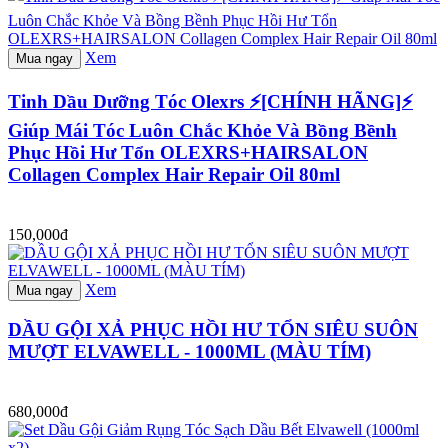
Xem
Mua ngay
Tinh Dầu Dưỡng Tóc Olexrs ⚡[CHÍNH HÃNG]⚡
Giúp Mái Tóc Luôn Chắc Khỏe Và Bồng Bềnh
Phục Hồi Hư Tổn OLEXRS+HAIRSALON
Collagen Complex Hair Repair Oil 80ml
150,000đ
Xem
Mua ngay
DẦU GỘI XẢ PHỤC HỒI HƯ TỔN SIÊU SUÔN
MƯỢT ELVAWELL - 1000ML (MÀU TÍM)
680,000đ