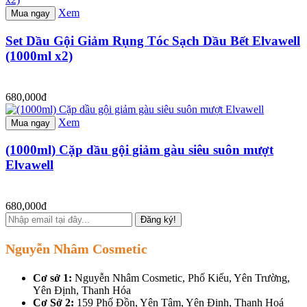
Xem
Mua ngay
Set Dầu Gội Giảm Rụng Tóc Sạch Dầu Bết Elvawell
(1000ml x2)
680,000đ
Xem
Mua ngay
(1000ml) Cặp dầu gội giảm gàu siêu suôn mượt
Elvawell
680,000đ
Đăng ký!
Nguyễn Nhâm Cosmetic
Cơ sở 1:
Nguyễn Nhâm Cosmetic, Phố Kiểu, Yên Trường,
Yên Định, Thanh Hóa
Cơ Sở 2:
159 Phố Đồn, Yên Tâm, Yên Định, Thanh Hoá