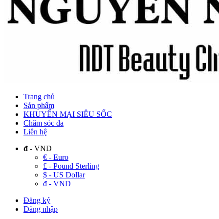
Trang chủ
Sản phẩm
KHUYẾN MẠI SIÊU SỐC
Chăm sóc da
Liên hệ
đ
- VND
€ - Euro
£ - Pound Sterling
$ - US Dollar
đ - VND
Đăng ký
Đăng nhập