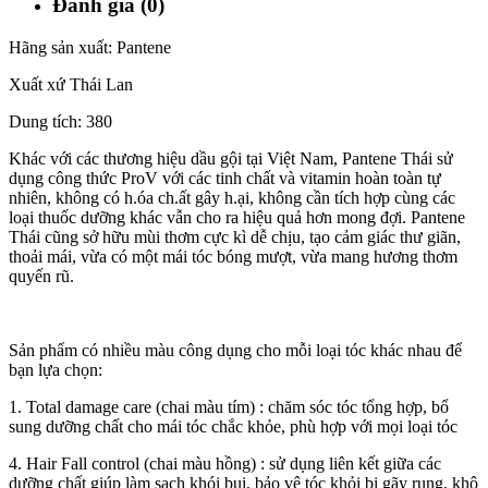
Đánh giá (0)
Hãng sản xuất: Pantene
Xuất xứ Thái Lan
Dung tích: 380
Khác với các thương hiệu dầu gội tại Việt Nam, Pantene Thái sử
dụng công thức ProV với các tinh chất và vitamin hoàn toàn tự
nhiên, không có h.óa ch.ất gây h.ại, không cần tích hợp cùng các
loại thuốc dưỡng khác vẫn cho ra hiệu quả hơn mong đợi. Pantene
Thái cũng sở hữu mùi thơm cực kì dễ chịu, tạo cảm giác thư giãn,
thoải mái, vừa có một mái tóc bóng mượt, vừa mang hương thơm
quyến rũ.
Sản phẩm có nhiều màu công dụng cho mỗi loại tóc khác nhau để
bạn lựa chọn:
1. Total damage care (chai màu tím) : chăm sóc tóc tổng hợp, bổ
sung dưỡng chất cho mái tóc chắc khỏe, phù hợp với mọi loại tóc
4. Hair Fall control (chai màu hồng) : sử dụng liên kết giữa các
dưỡng chất giúp làm sạch khói bụi, bảo vệ tóc khỏi bị gãy rụng, khô