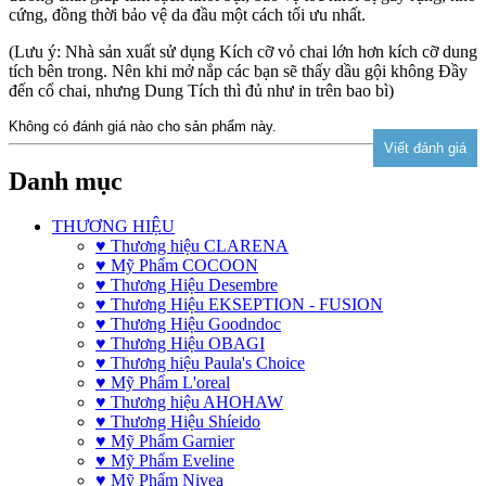
cứng, đồng thời bảo vệ da đầu một cách tối ưu nhất.
(Lưu ý: Nhà sản xuất sử dụng Kích cỡ vỏ chai lớn hơn kích cỡ dung
tích bên trong. Nên khi mở nắp các bạn sẽ thấy dầu gội không Đầy
đến cổ chai, nhưng Dung Tích thì đủ như in trên bao bì)
Không có đánh giá nào cho sản phẩm này.
Danh mục
THƯƠNG HIỆU
♥ Thương hiệu CLARENA
♥ Mỹ Phẩm COCOON
♥ Thương Hiệu Desembre
♥ Thương Hiệu EKSEPTION - FUSION
♥ Thương Hiệu Goodndoc
♥ Thương Hiệu OBAGI
♥ Thương hiệu Paula's Choice
♥ Mỹ Phẩm L'oreal
♥ Thương hiệu AHOHAW
♥ Thương Hiệu Shíeido
♥ Mỹ Phẩm Garnier
♥ Mỹ Phẩm Eveline
♥ Mỹ Phẩm Nivea