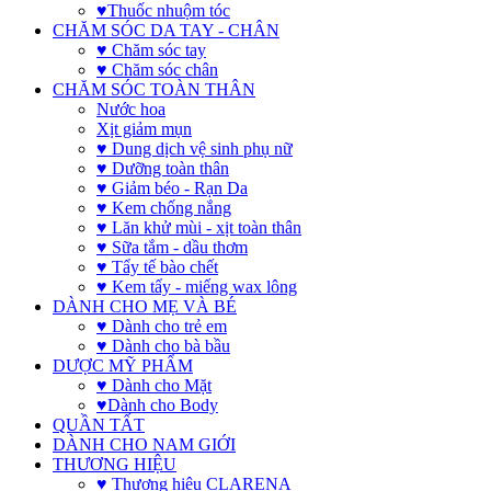
♥Thuốc nhuộm tóc
CHĂM SÓC DA TAY - CHÂN
♥ Chăm sóc tay
♥ Chăm sóc chân
CHĂM SÓC TOÀN THÂN
Nước hoa
Xịt giảm mụn
♥ Dung dịch vệ sinh phụ nữ
♥ Dưỡng toàn thân
♥ Giảm béo - Rạn Da
♥ Kem chống nắng
♥ Lăn khử mùi - xịt toàn thân
♥ Sữa tắm - dầu thơm
♥ Tẩy tế bào chết
♥ Kem tẩy - miếng wax lông
DÀNH CHO MẸ VÀ BÉ
♥ Dành cho trẻ em
♥ Dành cho bà bầu
DƯỢC MỸ PHẨM
♥ Dành cho Mặt
♥Dành cho Body
QUẦN TẤT
DÀNH CHO NAM GIỚI
THƯƠNG HIỆU
♥ Thương hiệu CLARENA