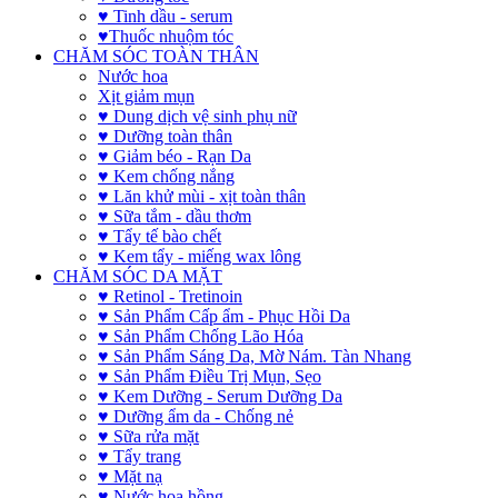
♥ Tinh dầu - serum
♥Thuốc nhuộm tóc
CHĂM SÓC TOÀN THÂN
Nước hoa
Xịt giảm mụn
♥ Dung dịch vệ sinh phụ nữ
♥ Dưỡng toàn thân
♥ Giảm béo - Rạn Da
♥ Kem chống nắng
♥ Lăn khử mùi - xịt toàn thân
♥ Sữa tắm - dầu thơm
♥ Tẩy tế bào chết
♥ Kem tẩy - miếng wax lông
CHĂM SÓC DA MẶT
♥ Retinol - Tretinoin
♥ Sản Phẩm Cấp ẩm - Phục Hồi Da
♥ Sản Phẩm Chống Lão Hóa
♥ Sản Phẩm Sáng Da, Mờ Nám. Tàn Nhang
♥ Sản Phẩm Điều Trị Mụn, Sẹo
♥ Kem Dưỡng - Serum Dưỡng Da
♥ Dưỡng ẩm da - Chống nẻ
♥ Sữa rửa mặt
♥ Tẩy trang
♥ Mặt nạ
♥ Nước hoa hồng