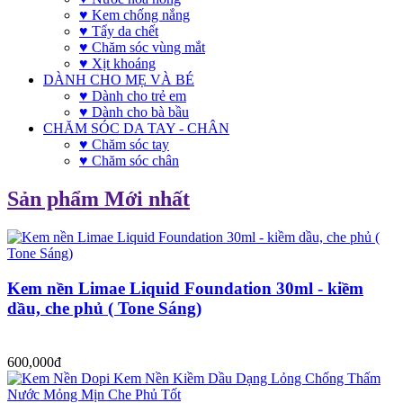
♥ Kem chống nắng
♥ Tẩy da chết
♥ Chăm sóc vùng mắt
♥ Xịt khoáng
DÀNH CHO MẸ VÀ BÉ
♥ Dành cho trẻ em
♥ Dành cho bà bầu
CHĂM SÓC DA TAY - CHÂN
♥ Chăm sóc tay
♥ Chăm sóc chân
Sản phẩm Mới nhất
Kem nền Limae Liquid Foundation 30ml - kiềm
dầu, che phủ ( Tone Sáng)
600,000đ