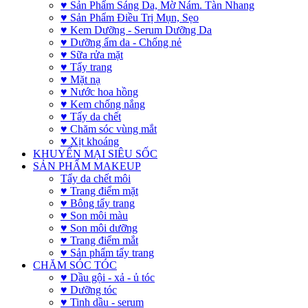
♥ Sản Phẩm Sáng Da, Mờ Nám. Tàn Nhang
♥ Sản Phẩm Điều Trị Mụn, Sẹo
♥ Kem Dưỡng - Serum Dưỡng Da
♥ Dưỡng ẩm da - Chống nẻ
♥ Sữa rửa mặt
♥ Tẩy trang
♥ Mặt nạ
♥ Nước hoa hồng
♥ Kem chống nắng
♥ Tẩy da chết
♥ Chăm sóc vùng mắt
♥ Xịt khoáng
KHUYẾN MẠI SIÊU SỐC
SẢN PHẨM MAKEUP
Tẩy da chết môi
♥ Trang điểm mặt
♥ Bông tẩy trang
♥ Son môi màu
♥ Son môi dưỡng
♥ Trang điểm mắt
♥ Sản phẩm tẩy trang
CHĂM SÓC TÓC
♥ Dầu gội - xả - ủ tóc
♥ Dưỡng tóc
♥ Tinh dầu - serum