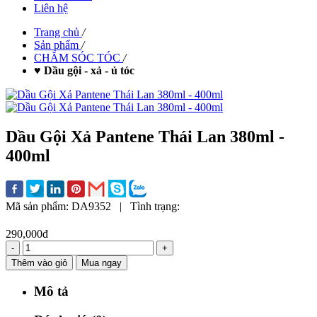
Liên hệ
Trang chủ
/
Sản phẩm
/
CHĂM SÓC TÓC
/
♥ Dầu gội - xả - ủ tóc
Dầu Gội Xả Pantene Thái Lan 380ml -
400ml
Mã sản phẩm:
DA9352
|
Tình trạng:
290,000đ
-
+
Thêm vào giỏ
Mua ngay
Mô tả