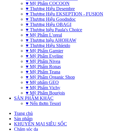
♥ Mỹ Phẩm COCOON
♥ Thương Hiệu Desembre
♥ Thương Hiệu EKSEPTION - FUSION
♥ Thương Hiệu Goodndoc
♥ Thương Hiệu OBAGI
♥ Thương hiệu Paula's Choice
♥ Mỹ Phẩm L'oreal
♥ Thương hiệu AHOHAW
♥ Thương Hiệu Shíeido
♥ Mỹ Phẩm Garnier
♥ Mỹ Phẩm Eveline
♥ Mỹ Phẩm Nivea
♥ Mỹ Phẩm Ronas
♥ Mỹ Phẩm Teana
♥ Mỹ Phẩm Organic Shop
♥ Mỹ phẩm GEO
♥ Mỹ Phẩm Vichy
♥ Mỹ Phẩm Bourjois
SẢN PHẨM KHÁC
♥ Nến thơm Tesori
Trang chủ
Sản phẩm
KHUYẾN MẠI SIÊU SỐC
Chăm sóc da