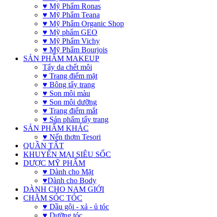
♥ Mỹ Phẩm Ronas
♥ Mỹ Phẩm Teana
♥ Mỹ Phẩm Organic Shop
♥ Mỹ phẩm GEO
♥ Mỹ Phẩm Vichy
♥ Mỹ Phẩm Bourjois
SẢN PHẨM MAKEUP
Tẩy da chết môi
♥ Trang điểm mặt
♥ Bông tẩy trang
♥ Son môi màu
♥ Son môi dưỡng
♥ Trang điểm mắt
♥ Sản phẩm tẩy trang
SẢN PHẨM KHÁC
♥ Nến thơm Tesori
QUẦN TẤT
KHUYẾN MẠI SIÊU SỐC
DƯỢC MỸ PHẨM
♥ Dành cho Mặt
♥Dành cho Body
DÀNH CHO NAM GIỚI
CHĂM SÓC TÓC
♥ Dầu gội - xả - ủ tóc
♥ Dưỡng tóc