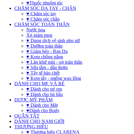
♥Thuốc nhuộm tóc
CHĂM SÓC DA TAY - CHÂN
♥ Chăm sóc tay
♥ Chăm sóc chân
CHĂM SÓC TOÀN THÂN
Nước hoa
Xịt giảm mụn
♥ Dung dịch vệ sinh phụ nữ
♥ Dưỡng toàn thân
♥ Giảm béo - Rạn Da
♥ Kem chống nắng
♥ Lăn khử mùi - xịt toàn thân
♥ Sữa tắm - dầu thơm
♥ Tẩy tế bào chết
♥ Kem tẩy - miếng wax lông
DÀNH CHO MẸ VÀ BÉ
♥ Dành cho trẻ em
♥ Dành cho bà bầu
DƯỢC MỸ PHẨM
♥ Dành cho Mặt
♥Dành cho Body
QUẦN TẤT
DÀNH CHO NAM GIỚI
THƯƠNG HIỆU
♥ Thương hiệu CLARENA