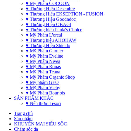
♥ Mỹ Phẩm COCOON
♥ Thương Hiệu Desembre
♥ Thương Hiệu EKSEPTION - FUSION
♥ Thương Hiệu Goodndoc
♥ Thương Hiệu OBAGI
♥ Thương hiệu Paula's Choice
♥ Mỹ Phẩm L'oreal
♥ Thương hiệu AHOHAW
♥ Thương Hiệu Shíeido
♥ Mỹ Phẩm Garnier
♥ Mỹ Phẩm Eveline
♥ Mỹ Phẩm Nivea
♥ Mỹ Phẩm Ronas
♥ Mỹ Phẩm Teana
♥ Mỹ Phẩm Organic Shop
♥ Mỹ phẩm GEO
♥ Mỹ Phẩm Vichy
♥ Mỹ Phẩm Bourjois
SẢN PHẨM KHÁC
♥ Nến thơm Tesori
Trang chủ
Sản phẩm
KHUYẾN MẠI SIÊU SỐC
Chăm sóc da