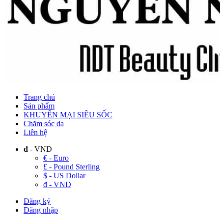
Trang chủ
Sản phẩm
KHUYẾN MẠI SIÊU SỐC
Chăm sóc da
Liên hệ
đ
- VND
€ - Euro
£ - Pound Sterling
$ - US Dollar
đ - VND
Đăng ký
Đăng nhập