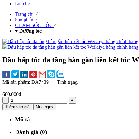
Liên hệ
Trang chủ
/
Sản phẩm
/
CHĂM SÓC TÓC
/
♥ Dưỡng tóc
Dầu hấp tóc đa tầng hàn gắn liên kết tóc W
Mã sản phẩm:
DA7439
|
Tình trạng:
680,000đ
-
+
Thêm vào giỏ
Mua ngay
Mô tả
Đánh giá (0)