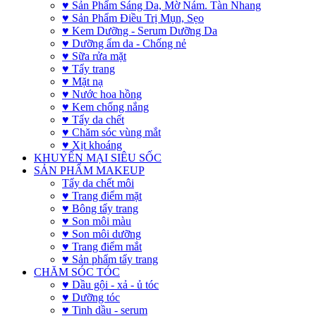
♥ Sản Phẩm Sáng Da, Mờ Nám. Tàn Nhang
♥ Sản Phẩm Điều Trị Mụn, Sẹo
♥ Kem Dưỡng - Serum Dưỡng Da
♥ Dưỡng ẩm da - Chống nẻ
♥ Sữa rửa mặt
♥ Tẩy trang
♥ Mặt nạ
♥ Nước hoa hồng
♥ Kem chống nắng
♥ Tẩy da chết
♥ Chăm sóc vùng mắt
♥ Xịt khoáng
KHUYẾN MẠI SIÊU SỐC
SẢN PHẨM MAKEUP
Tẩy da chết môi
♥ Trang điểm mặt
♥ Bông tẩy trang
♥ Son môi màu
♥ Son môi dưỡng
♥ Trang điểm mắt
♥ Sản phẩm tẩy trang
CHĂM SÓC TÓC
♥ Dầu gội - xả - ủ tóc
♥ Dưỡng tóc
♥ Tinh dầu - serum