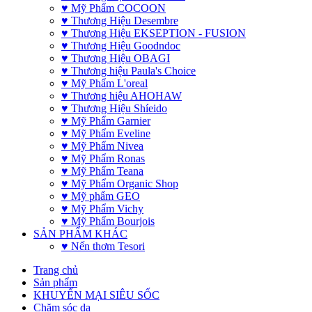
♥ Mỹ Phẩm COCOON
♥ Thương Hiệu Desembre
♥ Thương Hiệu EKSEPTION - FUSION
♥ Thương Hiệu Goodndoc
♥ Thương Hiệu OBAGI
♥ Thương hiệu Paula's Choice
♥ Mỹ Phẩm L'oreal
♥ Thương hiệu AHOHAW
♥ Thương Hiệu Shíeido
♥ Mỹ Phẩm Garnier
♥ Mỹ Phẩm Eveline
♥ Mỹ Phẩm Nivea
♥ Mỹ Phẩm Ronas
♥ Mỹ Phẩm Teana
♥ Mỹ Phẩm Organic Shop
♥ Mỹ phẩm GEO
♥ Mỹ Phẩm Vichy
♥ Mỹ Phẩm Bourjois
SẢN PHẨM KHÁC
♥ Nến thơm Tesori
Trang chủ
Sản phẩm
KHUYẾN MẠI SIÊU SỐC
Chăm sóc da