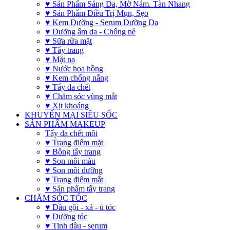
♥ Sản Phẩm Sáng Da, Mờ Nám. Tàn Nhang
♥ Sản Phẩm Điều Trị Mụn, Sẹo
♥ Kem Dưỡng - Serum Dưỡng Da
♥ Dưỡng ẩm da - Chống nẻ
♥ Sữa rửa mặt
♥ Tẩy trang
♥ Mặt nạ
♥ Nước hoa hồng
♥ Kem chống nắng
♥ Tẩy da chết
♥ Chăm sóc vùng mắt
♥ Xịt khoáng
KHUYẾN MẠI SIÊU SỐC
SẢN PHẨM MAKEUP
Tẩy da chết môi
♥ Trang điểm mặt
♥ Bông tẩy trang
♥ Son môi màu
♥ Son môi dưỡng
♥ Trang điểm mắt
♥ Sản phẩm tẩy trang
CHĂM SÓC TÓC
♥ Dầu gội - xả - ủ tóc
♥ Dưỡng tóc
♥ Tinh dầu - serum