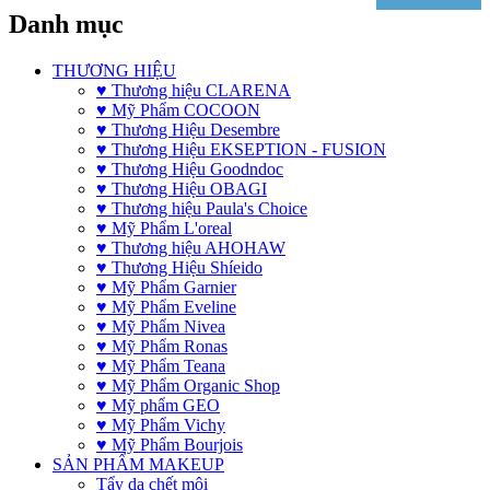
Danh mục
THƯƠNG HIỆU
♥ Thương hiệu CLARENA
♥ Mỹ Phẩm COCOON
♥ Thương Hiệu Desembre
♥ Thương Hiệu EKSEPTION - FUSION
♥ Thương Hiệu Goodndoc
♥ Thương Hiệu OBAGI
♥ Thương hiệu Paula's Choice
♥ Mỹ Phẩm L'oreal
♥ Thương hiệu AHOHAW
♥ Thương Hiệu Shíeido
♥ Mỹ Phẩm Garnier
♥ Mỹ Phẩm Eveline
♥ Mỹ Phẩm Nivea
♥ Mỹ Phẩm Ronas
♥ Mỹ Phẩm Teana
♥ Mỹ Phẩm Organic Shop
♥ Mỹ phẩm GEO
♥ Mỹ Phẩm Vichy
♥ Mỹ Phẩm Bourjois
SẢN PHẨM MAKEUP
Tẩy da chết môi