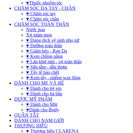
♥Thuốc nhuộm tóc
CHĂM SÓC DA TAY - CHÂN
♥ Chăm sóc tay
♥ Chăm sóc chân
CHĂM SÓC TOÀN THÂN
Nước hoa
Xịt giảm mụn
♥ Dung dịch vệ sinh phụ nữ
♥ Dưỡng toàn thân
♥ Giảm béo - Rạn Da
♥ Kem chống nắng
♥ Lăn khử mùi - xịt toàn thân
♥ Sữa tắm - dầu thơm
♥ Tẩy tế bào chết
♥ Kem tẩy - miếng wax lông
DÀNH CHO MẸ VÀ BÉ
♥ Dành cho trẻ em
♥ Dành cho bà bầu
DƯỢC MỸ PHẨM
♥ Dành cho Mặt
♥Dành cho Body
QUẦN TẤT
DÀNH CHO NAM GIỚI
THƯƠNG HIỆU
♥ Thương hiệu CLARENA