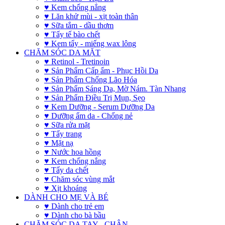
♥ Kem chống nắng
♥ Lăn khử mùi - xịt toàn thân
♥ Sữa tắm - dầu thơm
♥ Tẩy tế bào chết
♥ Kem tẩy - miếng wax lông
CHĂM SÓC DA MẶT
♥ Retinol - Tretinoin
♥ Sản Phẩm Cấp ẩm - Phục Hồi Da
♥ Sản Phẩm Chống Lão Hóa
♥ Sản Phẩm Sáng Da, Mờ Nám. Tàn Nhang
♥ Sản Phẩm Điều Trị Mụn, Sẹo
♥ Kem Dưỡng - Serum Dưỡng Da
♥ Dưỡng ẩm da - Chống nẻ
♥ Sữa rửa mặt
♥ Tẩy trang
♥ Mặt nạ
♥ Nước hoa hồng
♥ Kem chống nắng
♥ Tẩy da chết
♥ Chăm sóc vùng mắt
♥ Xịt khoáng
DÀNH CHO MẸ VÀ BÉ
♥ Dành cho trẻ em
♥ Dành cho bà bầu
CHĂM SÓC DA TAY - CHÂN