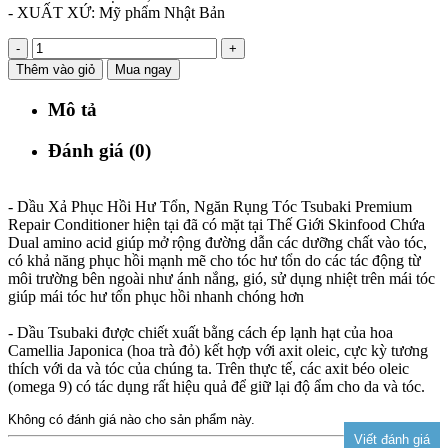
- XUẤT XỨ:
Mỹ phẩm Nhật Bản
-
+
Thêm vào giỏ
Mua ngay
Mô tả
Đánh giá (0)
- Dầu Xả Phục Hồi Hư Tổn, Ngăn Rụng Tóc Tsubaki Premium
Repair Conditioner hiện tại đã có mặt tại Thế Giới Skinfood Chứa
Dual amino acid giúp mở rộng đường dẫn các dưỡng chất vào tóc,
có khả năng phục hồi mạnh mẽ cho tóc hư tổn do các tác động từ
môi trường bên ngoài như ánh nắng, gió, sử dụng nhiệt trên mái tóc
giúp mái tóc hư tổn phục hồi nhanh chóng hơn
- Dầu Tsubaki được chiết xuất bằng cách ép lạnh hạt của hoa
Camellia Japonica (hoa trà đỏ) kết hợp với axit oleic, cực kỳ tương
thích với da và tóc của chúng ta. Trên thực tế, các axit béo oleic
(omega 9) có tác dụng rất hiệu quả để giữ lại độ ẩm cho da và tóc.
Không có đánh giá nào cho sản phẩm này.