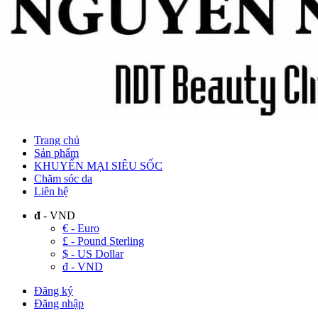
Trang chủ
Sản phẩm
KHUYẾN MẠI SIÊU SỐC
Chăm sóc da
Liên hệ
đ
- VND
€ - Euro
£ - Pound Sterling
$ - US Dollar
đ - VND
Đăng ký
Đăng nhập