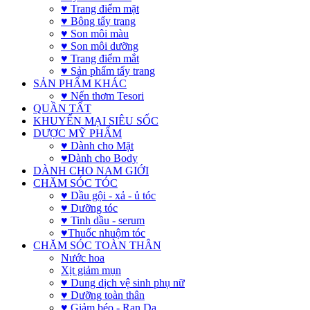
♥ Trang điểm mặt
♥ Bông tẩy trang
♥ Son môi màu
♥ Son môi dưỡng
♥ Trang điểm mắt
♥ Sản phẩm tẩy trang
SẢN PHẨM KHÁC
♥ Nến thơm Tesori
QUẦN TẤT
KHUYẾN MẠI SIÊU SỐC
DƯỢC MỸ PHẨM
♥ Dành cho Mặt
♥Dành cho Body
DÀNH CHO NAM GIỚI
CHĂM SÓC TÓC
♥ Dầu gội - xả - ủ tóc
♥ Dưỡng tóc
♥ Tinh dầu - serum
♥Thuốc nhuộm tóc
CHĂM SÓC TOÀN THÂN
Nước hoa
Xịt giảm mụn
♥ Dung dịch vệ sinh phụ nữ
♥ Dưỡng toàn thân
♥ Giảm béo - Rạn Da