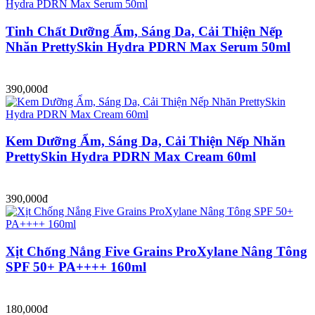
Tinh Chất Dưỡng Ẩm, Sáng Da, Cải Thiện Nếp
Nhăn PrettySkin Hydra PDRN Max Serum 50ml
390,000đ
Kem Dưỡng Ẩm, Sáng Da, Cải Thiện Nếp Nhăn
PrettySkin Hydra PDRN Max Cream 60ml
390,000đ
Xịt Chống Nắng Five Grains ProXylane Nâng Tông
SPF 50+ PA++++ 160ml
180,000đ