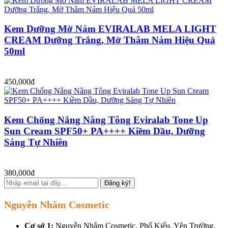
Kem Dưỡng Mờ Nám EVIRALAB MELA LIGHT
CREAM Dưỡng Trắng, Mờ Thâm Nám Hiệu Quả
50ml
450,000đ
Kem Chống Nắng Nâng Tông Eviralab Tone Up
Sun Cream SPF50+ PA++++ Kiềm Dầu, Dưỡng
Sáng Tự Nhiên
380,000đ
Đăng ký!
Nguyễn Nhâm Cosmetic
Cơ sở 1:
Nguyễn Nhâm Cosmetic, Phố Kiểu, Yên Trường,