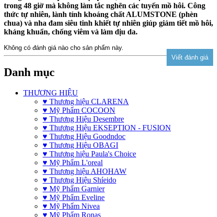
trong 48 giờ mà không làm tắc nghẽn các tuyến mồ hôi. Công
thức tự nhiên, lành tính khoáng chất ALUMSTONE (phèn
chua) và nha đam siêu tinh khiết tự nhiên giúp giảm tiết mồ hôi,
kháng khuẩn, chống viêm và làm dịu da.
Không có đánh giá nào cho sản phẩm này.
Danh mục
THƯƠNG HIỆU
♥ Thương hiệu CLARENA
♥ Mỹ Phẩm COCOON
♥ Thương Hiệu Desembre
♥ Thương Hiệu EKSEPTION - FUSION
♥ Thương Hiệu Goodndoc
♥ Thương Hiệu OBAGI
♥ Thương hiệu Paula's Choice
♥ Mỹ Phẩm L'oreal
♥ Thương hiệu AHOHAW
♥ Thương Hiệu Shíeido
♥ Mỹ Phẩm Garnier
♥ Mỹ Phẩm Eveline
♥ Mỹ Phẩm Nivea
♥ Mỹ Phẩm Ronas