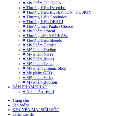
♥ Mỹ Phẩm COCOON
♥ Thương Hiệu Desembre
♥ Thương Hiệu EKSEPTION - FUSION
♥ Thương Hiệu Goodndoc
♥ Thương Hiệu OBAGI
♥ Thương hiệu Paula's Choice
♥ Mỹ Phẩm L'oreal
♥ Thương hiệu AHOHAW
♥ Thương Hiệu Shíeido
♥ Mỹ Phẩm Garnier
♥ Mỹ Phẩm Eveline
♥ Mỹ Phẩm Nivea
♥ Mỹ Phẩm Ronas
♥ Mỹ Phẩm Teana
♥ Mỹ Phẩm Organic Shop
♥ Mỹ phẩm GEO
♥ Mỹ Phẩm Vichy
♥ Mỹ Phẩm Bourjois
SẢN PHẨM KHÁC
♥ Nến thơm Tesori
Trang chủ
Sản phẩm
KHUYẾN MẠI SIÊU SỐC
Chăm sóc da