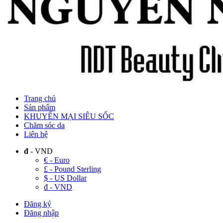
Trang chủ
Sản phẩm
KHUYẾN MẠI SIÊU SỐC
Chăm sóc da
Liên hệ
đ
- VND
€ - Euro
£ - Pound Sterling
$ - US Dollar
đ - VND
Đăng ký
Đăng nhập