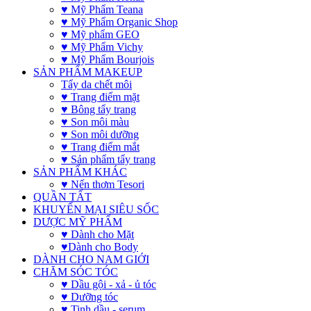
♥ Mỹ Phẩm Teana
♥ Mỹ Phẩm Organic Shop
♥ Mỹ phẩm GEO
♥ Mỹ Phẩm Vichy
♥ Mỹ Phẩm Bourjois
SẢN PHẨM MAKEUP
Tẩy da chết môi
♥ Trang điểm mặt
♥ Bông tẩy trang
♥ Son môi màu
♥ Son môi dưỡng
♥ Trang điểm mắt
♥ Sản phẩm tẩy trang
SẢN PHẨM KHÁC
♥ Nến thơm Tesori
QUẦN TẤT
KHUYẾN MẠI SIÊU SỐC
DƯỢC MỸ PHẨM
♥ Dành cho Mặt
♥Dành cho Body
DÀNH CHO NAM GIỚI
CHĂM SÓC TÓC
♥ Dầu gội - xả - ủ tóc
♥ Dưỡng tóc
♥ Tinh dầu - serum