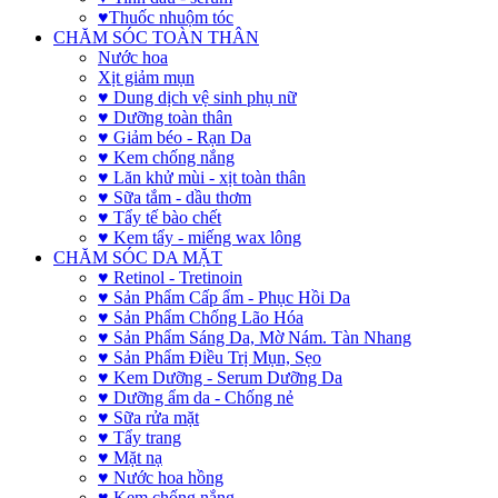
♥Thuốc nhuộm tóc
CHĂM SÓC TOÀN THÂN
Nước hoa
Xịt giảm mụn
♥ Dung dịch vệ sinh phụ nữ
♥ Dưỡng toàn thân
♥ Giảm béo - Rạn Da
♥ Kem chống nắng
♥ Lăn khử mùi - xịt toàn thân
♥ Sữa tắm - dầu thơm
♥ Tẩy tế bào chết
♥ Kem tẩy - miếng wax lông
CHĂM SÓC DA MẶT
♥ Retinol - Tretinoin
♥ Sản Phẩm Cấp ẩm - Phục Hồi Da
♥ Sản Phẩm Chống Lão Hóa
♥ Sản Phẩm Sáng Da, Mờ Nám. Tàn Nhang
♥ Sản Phẩm Điều Trị Mụn, Sẹo
♥ Kem Dưỡng - Serum Dưỡng Da
♥ Dưỡng ẩm da - Chống nẻ
♥ Sữa rửa mặt
♥ Tẩy trang
♥ Mặt nạ
♥ Nước hoa hồng
♥ Kem chống nắng