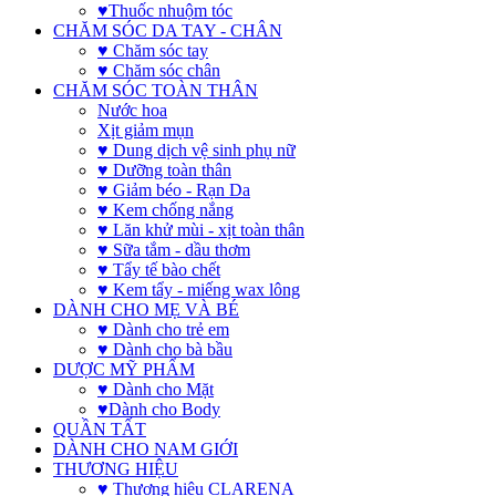
♥Thuốc nhuộm tóc
CHĂM SÓC DA TAY - CHÂN
♥ Chăm sóc tay
♥ Chăm sóc chân
CHĂM SÓC TOÀN THÂN
Nước hoa
Xịt giảm mụn
♥ Dung dịch vệ sinh phụ nữ
♥ Dưỡng toàn thân
♥ Giảm béo - Rạn Da
♥ Kem chống nắng
♥ Lăn khử mùi - xịt toàn thân
♥ Sữa tắm - dầu thơm
♥ Tẩy tế bào chết
♥ Kem tẩy - miếng wax lông
DÀNH CHO MẸ VÀ BÉ
♥ Dành cho trẻ em
♥ Dành cho bà bầu
DƯỢC MỸ PHẨM
♥ Dành cho Mặt
♥Dành cho Body
QUẦN TẤT
DÀNH CHO NAM GIỚI
THƯƠNG HIỆU
♥ Thương hiệu CLARENA