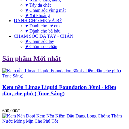
♥ Tẩy da chết
♥ Chăm sóc vùng mắt
♥ Xịt khoáng
DÀNH CHO MẸ VÀ BÉ
♥ Dành cho trẻ em
♥ Dành cho bà bầu
CHĂM SÓC DA TAY - CHÂN
♥ Chăm sóc tay
♥ Chăm sóc chân
Sản phẩm Mới nhất
Kem nền Limae Liquid Foundation 30ml - kiềm
dầu, che phủ ( Tone Sáng)
600,000đ