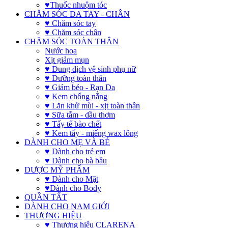
♥Thuốc nhuộm tóc
CHĂM SÓC DA TAY - CHÂN
♥ Chăm sóc tay
♥ Chăm sóc chân
CHĂM SÓC TOÀN THÂN
Nước hoa
Xịt giảm mụn
♥ Dung dịch vệ sinh phụ nữ
♥ Dưỡng toàn thân
♥ Giảm béo - Rạn Da
♥ Kem chống nắng
♥ Lăn khử mùi - xịt toàn thân
♥ Sữa tắm - dầu thơm
♥ Tẩy tế bào chết
♥ Kem tẩy - miếng wax lông
DÀNH CHO MẸ VÀ BÉ
♥ Dành cho trẻ em
♥ Dành cho bà bầu
DƯỢC MỸ PHẨM
♥ Dành cho Mặt
♥Dành cho Body
QUẦN TẤT
DÀNH CHO NAM GIỚI
THƯƠNG HIỆU
♥ Thương hiệu CLARENA