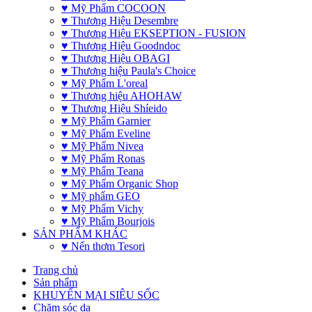
♥ Mỹ Phẩm COCOON
♥ Thương Hiệu Desembre
♥ Thương Hiệu EKSEPTION - FUSION
♥ Thương Hiệu Goodndoc
♥ Thương Hiệu OBAGI
♥ Thương hiệu Paula's Choice
♥ Mỹ Phẩm L'oreal
♥ Thương hiệu AHOHAW
♥ Thương Hiệu Shíeido
♥ Mỹ Phẩm Garnier
♥ Mỹ Phẩm Eveline
♥ Mỹ Phẩm Nivea
♥ Mỹ Phẩm Ronas
♥ Mỹ Phẩm Teana
♥ Mỹ Phẩm Organic Shop
♥ Mỹ phẩm GEO
♥ Mỹ Phẩm Vichy
♥ Mỹ Phẩm Bourjois
SẢN PHẨM KHÁC
♥ Nến thơm Tesori
Trang chủ
Sản phẩm
KHUYẾN MẠI SIÊU SỐC
Chăm sóc da