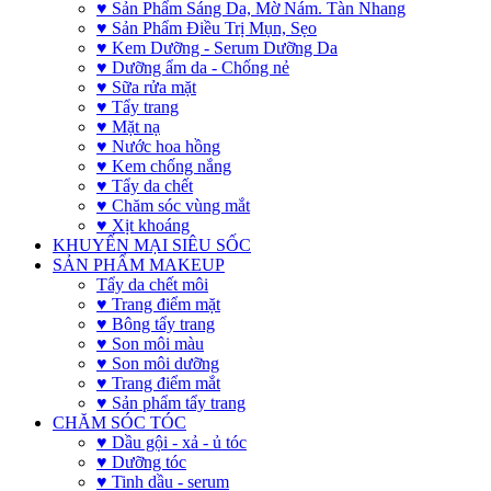
♥ Sản Phẩm Sáng Da, Mờ Nám. Tàn Nhang
♥ Sản Phẩm Điều Trị Mụn, Sẹo
♥ Kem Dưỡng - Serum Dưỡng Da
♥ Dưỡng ẩm da - Chống nẻ
♥ Sữa rửa mặt
♥ Tẩy trang
♥ Mặt nạ
♥ Nước hoa hồng
♥ Kem chống nắng
♥ Tẩy da chết
♥ Chăm sóc vùng mắt
♥ Xịt khoáng
KHUYẾN MẠI SIÊU SỐC
SẢN PHẨM MAKEUP
Tẩy da chết môi
♥ Trang điểm mặt
♥ Bông tẩy trang
♥ Son môi màu
♥ Son môi dưỡng
♥ Trang điểm mắt
♥ Sản phẩm tẩy trang
CHĂM SÓC TÓC
♥ Dầu gội - xả - ủ tóc
♥ Dưỡng tóc
♥ Tinh dầu - serum