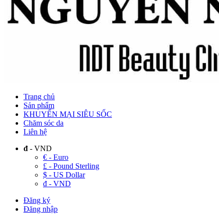
Trang chủ
Sản phẩm
KHUYẾN MẠI SIÊU SỐC
Chăm sóc da
Liên hệ
đ
- VND
€ - Euro
£ - Pound Sterling
$ - US Dollar
đ - VND
Đăng ký
Đăng nhập