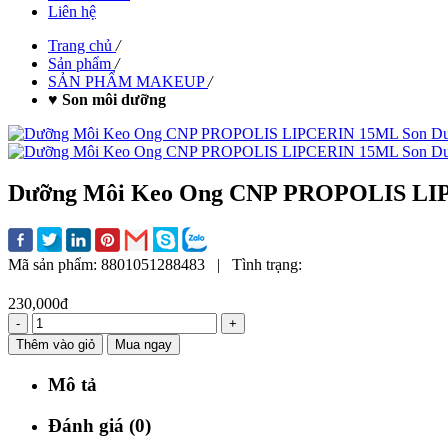
Liên hệ
Trang chủ
/
Sản phẩm
/
SẢN PHẨM MAKEUP
/
♥ Son môi dưỡng
Dưỡng Môi Keo Ong CNP PROPOLIS LIP
Mã sản phẩm:
8801051288483
|
Tình trạng:
230,000đ
-
+
Thêm vào giỏ
Mua ngay
Mô tả
Đánh giá (0)