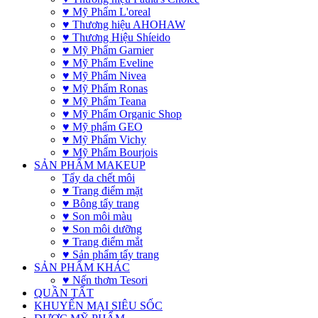
♥ Mỹ Phẩm L'oreal
♥ Thương hiệu AHOHAW
♥ Thương Hiệu Shíeido
♥ Mỹ Phẩm Garnier
♥ Mỹ Phẩm Eveline
♥ Mỹ Phẩm Nivea
♥ Mỹ Phẩm Ronas
♥ Mỹ Phẩm Teana
♥ Mỹ Phẩm Organic Shop
♥ Mỹ phẩm GEO
♥ Mỹ Phẩm Vichy
♥ Mỹ Phẩm Bourjois
SẢN PHẨM MAKEUP
Tẩy da chết môi
♥ Trang điểm mặt
♥ Bông tẩy trang
♥ Son môi màu
♥ Son môi dưỡng
♥ Trang điểm mắt
♥ Sản phẩm tẩy trang
SẢN PHẨM KHÁC
♥ Nến thơm Tesori
QUẦN TẤT
KHUYẾN MẠI SIÊU SỐC