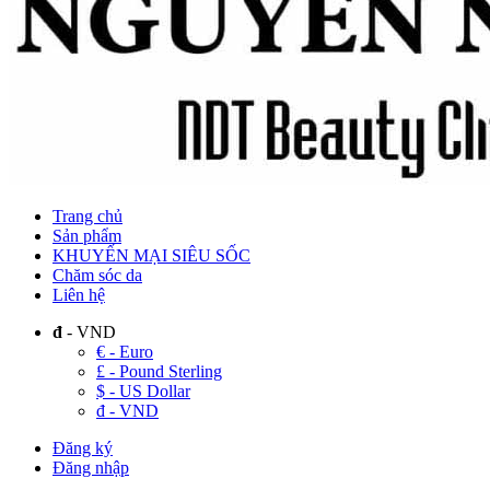
Trang chủ
Sản phẩm
KHUYẾN MẠI SIÊU SỐC
Chăm sóc da
Liên hệ
đ
- VND
€ - Euro
£ - Pound Sterling
$ - US Dollar
đ - VND
Đăng ký
Đăng nhập