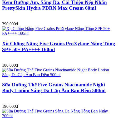
Kem Dưỡng Ẩm, Sáng Da, Cải Thiện Nếp Nhăn
PrettySkin Hydra PDRN Max Cream 60ml
390,000đ
Xịt Chống Nắng Five Grains ProXylane Nâng Tông
SPF 50+ PA++++ 160ml
180,000đ
Sữa Dưỡng Thể Five Grains Niacinamide Night
Body Lotion Sáng Da Cấp Ẩm Ban Đêm 500ml
190,000đ