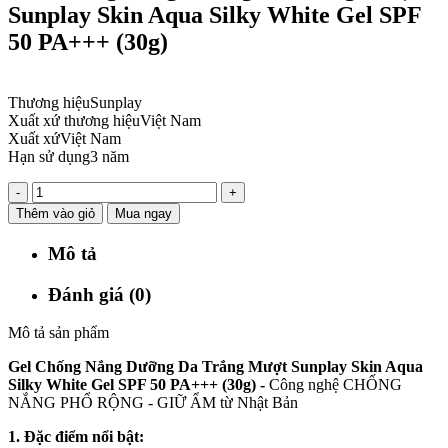
Sunplay Skin Aqua Silky White Gel SPF
50 PA+++ (30g)
Thương hiệu
Sunplay
Xuất xứ thương hiệu
Việt Nam
Xuất xứ
Việt Nam
Hạn sử dụng
3 năm
-
+
Thêm vào giỏ
Mua ngay
Mô tả
Đánh giá (0)
Mô tả sản phẩm
Gel Chống Nắng Dưỡng Da Trắng Mượt Sunplay Skin Aqua
Silky White Gel SPF 50 PA+++ (30g) -
Công nghệ CHỐNG
NẮNG PHỔ RỘNG - GIỮ ẨM từ Nhật Bản
1. Đặc điểm nổi bật: