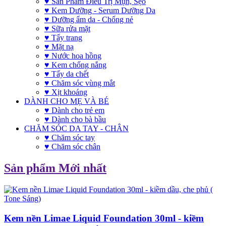
♥ Sản Phẩm Điều Trị Mụn, Sẹo
♥ Kem Dưỡng - Serum Dưỡng Da
♥ Dưỡng ẩm da - Chống nẻ
♥ Sữa rửa mặt
♥ Tẩy trang
♥ Mặt nạ
♥ Nước hoa hồng
♥ Kem chống nắng
♥ Tẩy da chết
♥ Chăm sóc vùng mắt
♥ Xịt khoáng
DÀNH CHO MẸ VÀ BÉ
♥ Dành cho trẻ em
♥ Dành cho bà bầu
CHĂM SÓC DA TAY - CHÂN
♥ Chăm sóc tay
♥ Chăm sóc chân
Sản phẩm Mới nhất
Kem nền Limae Liquid Foundation 30ml - kiềm