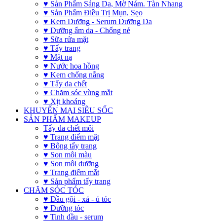
♥ Sản Phẩm Sáng Da, Mờ Nám. Tàn Nhang
♥ Sản Phẩm Điều Trị Mụn, Sẹo
♥ Kem Dưỡng - Serum Dưỡng Da
♥ Dưỡng ẩm da - Chống nẻ
♥ Sữa rửa mặt
♥ Tẩy trang
♥ Mặt nạ
♥ Nước hoa hồng
♥ Kem chống nắng
♥ Tẩy da chết
♥ Chăm sóc vùng mắt
♥ Xịt khoáng
KHUYẾN MẠI SIÊU SỐC
SẢN PHẨM MAKEUP
Tẩy da chết môi
♥ Trang điểm mặt
♥ Bông tẩy trang
♥ Son môi màu
♥ Son môi dưỡng
♥ Trang điểm mắt
♥ Sản phẩm tẩy trang
CHĂM SÓC TÓC
♥ Dầu gội - xả - ủ tóc
♥ Dưỡng tóc
♥ Tinh dầu - serum