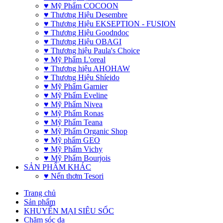
♥ Mỹ Phẩm COCOON
♥ Thương Hiệu Desembre
♥ Thương Hiệu EKSEPTION - FUSION
♥ Thương Hiệu Goodndoc
♥ Thương Hiệu OBAGI
♥ Thương hiệu Paula's Choice
♥ Mỹ Phẩm L'oreal
♥ Thương hiệu AHOHAW
♥ Thương Hiệu Shíeido
♥ Mỹ Phẩm Garnier
♥ Mỹ Phẩm Eveline
♥ Mỹ Phẩm Nivea
♥ Mỹ Phẩm Ronas
♥ Mỹ Phẩm Teana
♥ Mỹ Phẩm Organic Shop
♥ Mỹ phẩm GEO
♥ Mỹ Phẩm Vichy
♥ Mỹ Phẩm Bourjois
SẢN PHẨM KHÁC
♥ Nến thơm Tesori
Trang chủ
Sản phẩm
KHUYẾN MẠI SIÊU SỐC
Chăm sóc da