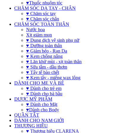
♥Thuốc nhuộm tóc
CHĂM SÓC DA TAY - CHÂN
♥ Chăm sóc tay
♥ Chăm sóc chân
CHĂM SÓC TOÀN THÂN
Nước hoa
Xịt giảm mụn
♥ Dung dịch vệ sinh phụ nữ
♥ Dưỡng toàn thân
♥ Giảm béo - Rạn Da
♥ Kem chống nắng
♥ Lăn khử mùi - xịt toàn thân
♥ Sữa tắm - dầu thơm
♥ Tẩy tế bào chết
♥ Kem tẩy - miếng wax lông
DÀNH CHO MẸ VÀ BÉ
♥ Dành cho trẻ em
♥ Dành cho bà bầu
DƯỢC MỸ PHẨM
♥ Dành cho Mặt
♥Dành cho Body
QUẦN TẤT
DÀNH CHO NAM GIỚI
THƯƠNG HIỆU
♥ Thương hiệu CLARENA