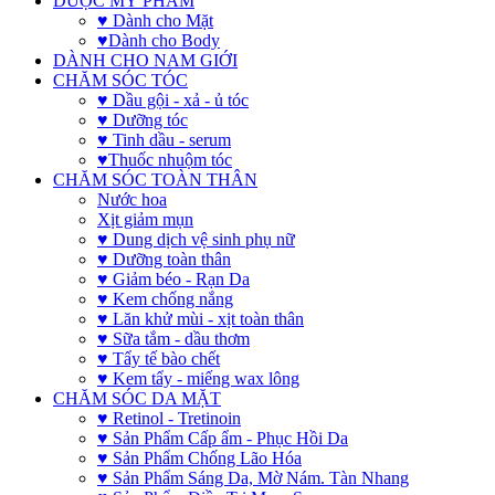
DƯỢC MỸ PHẨM
♥ Dành cho Mặt
♥Dành cho Body
DÀNH CHO NAM GIỚI
CHĂM SÓC TÓC
♥ Dầu gội - xả - ủ tóc
♥ Dưỡng tóc
♥ Tinh dầu - serum
♥Thuốc nhuộm tóc
CHĂM SÓC TOÀN THÂN
Nước hoa
Xịt giảm mụn
♥ Dung dịch vệ sinh phụ nữ
♥ Dưỡng toàn thân
♥ Giảm béo - Rạn Da
♥ Kem chống nắng
♥ Lăn khử mùi - xịt toàn thân
♥ Sữa tắm - dầu thơm
♥ Tẩy tế bào chết
♥ Kem tẩy - miếng wax lông
CHĂM SÓC DA MẶT
♥ Retinol - Tretinoin
♥ Sản Phẩm Cấp ẩm - Phục Hồi Da
♥ Sản Phẩm Chống Lão Hóa
♥ Sản Phẩm Sáng Da, Mờ Nám. Tàn Nhang