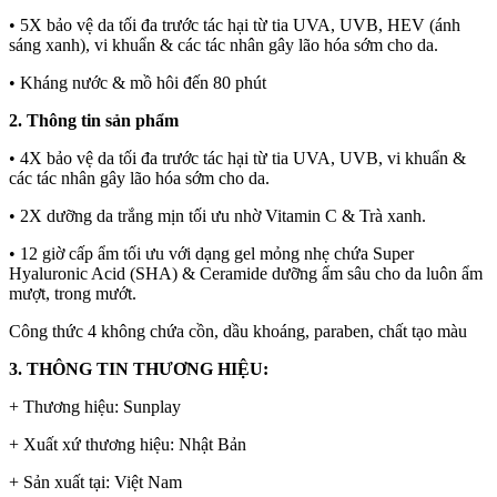
• 5X bảo vệ da tối đa trước tác hại từ tia UVA, UVB, HEV (ánh
sáng xanh), vi khuẩn & các tác nhân gây lão hóa sớm cho da.
• Kháng nước & mồ hôi đến 80 phút
2. Thông tin sản phẩm
• 4X bảo vệ da tối đa trước tác hại từ tia UVA, UVB, vi khuẩn &
các tác nhân gây lão hóa sớm cho da.
• 2X dưỡng da trắng mịn tối ưu nhờ Vitamin C & Trà xanh.
• 12 giờ cấp ẩm tối ưu với dạng gel mỏng nhẹ chứa Super
Hyaluronic Acid (SHA) & Ceramide dưỡng ẩm sâu cho da luôn ẩm
mượt, trong mướt.
Công thức 4 không chứa cồn, dầu khoáng, paraben, chất tạo màu
3. THÔNG TIN THƯƠNG HIỆU:
+ Thương hiệu: Sunplay
+ Xuất xứ thương hiệu: Nhật Bản
+ Sản xuất tại: Việt Nam