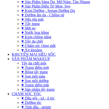
♥ Sản Phẩm Sáng Da, Mờ Nám. Tàn Nhang
♥ Sản Phẩm Điều Trị Mụn, Sẹo
♥ Kem Dưỡng - Serum Dưỡng Da
♥ Dưỡng ẩm da - Chống nẻ
♥ Sữa rửa mặt
♥ Tẩy trang
♥ Mặt nạ
♥ Nước hoa hồng
♥ Kem chống nắng
♥ Tẩy da chết
♥ Chăm sóc vùng mắt
♥ Xịt khoáng
KHUYẾN MẠI SIÊU SỐC
SẢN PHẨM MAKEUP
Tẩy da chết môi
♥ Trang điểm mặt
♥ Bông tẩy trang
♥ Son môi màu
♥ Son môi dưỡng
♥ Trang điểm mắt
♥ Sản phẩm tẩy trang
CHĂM SÓC TÓC
♥ Dầu gội - xả - ủ tóc
♥ Dưỡng tóc
♥ Tinh dầu - serum