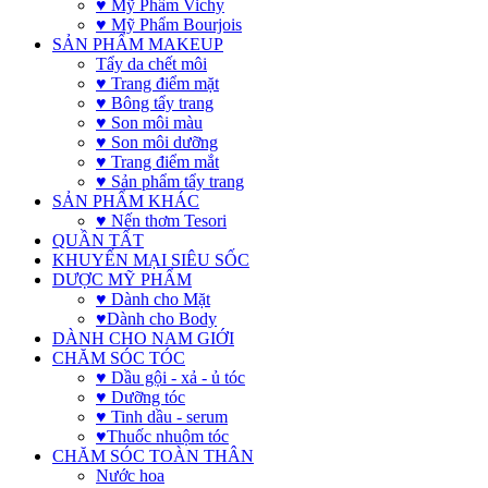
♥ Mỹ Phẩm Vichy
♥ Mỹ Phẩm Bourjois
SẢN PHẨM MAKEUP
Tẩy da chết môi
♥ Trang điểm mặt
♥ Bông tẩy trang
♥ Son môi màu
♥ Son môi dưỡng
♥ Trang điểm mắt
♥ Sản phẩm tẩy trang
SẢN PHẨM KHÁC
♥ Nến thơm Tesori
QUẦN TẤT
KHUYẾN MẠI SIÊU SỐC
DƯỢC MỸ PHẨM
♥ Dành cho Mặt
♥Dành cho Body
DÀNH CHO NAM GIỚI
CHĂM SÓC TÓC
♥ Dầu gội - xả - ủ tóc
♥ Dưỡng tóc
♥ Tinh dầu - serum
♥Thuốc nhuộm tóc
CHĂM SÓC TOÀN THÂN
Nước hoa