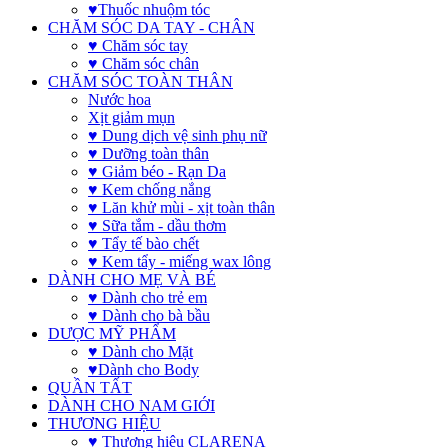
♥Thuốc nhuộm tóc
CHĂM SÓC DA TAY - CHÂN
♥ Chăm sóc tay
♥ Chăm sóc chân
CHĂM SÓC TOÀN THÂN
Nước hoa
Xịt giảm mụn
♥ Dung dịch vệ sinh phụ nữ
♥ Dưỡng toàn thân
♥ Giảm béo - Rạn Da
♥ Kem chống nắng
♥ Lăn khử mùi - xịt toàn thân
♥ Sữa tắm - dầu thơm
♥ Tẩy tế bào chết
♥ Kem tẩy - miếng wax lông
DÀNH CHO MẸ VÀ BÉ
♥ Dành cho trẻ em
♥ Dành cho bà bầu
DƯỢC MỸ PHẨM
♥ Dành cho Mặt
♥Dành cho Body
QUẦN TẤT
DÀNH CHO NAM GIỚI
THƯƠNG HIỆU
♥ Thương hiệu CLARENA