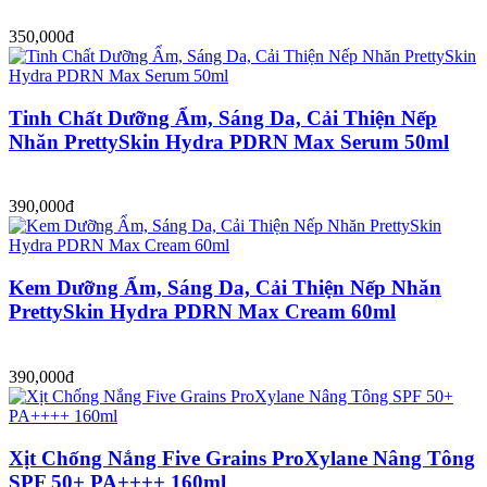
350,000đ
Tinh Chất Dưỡng Ẩm, Sáng Da, Cải Thiện Nếp
Nhăn PrettySkin Hydra PDRN Max Serum 50ml
390,000đ
Kem Dưỡng Ẩm, Sáng Da, Cải Thiện Nếp Nhăn
PrettySkin Hydra PDRN Max Cream 60ml
390,000đ
Xịt Chống Nắng Five Grains ProXylane Nâng Tông
SPF 50+ PA++++ 160ml