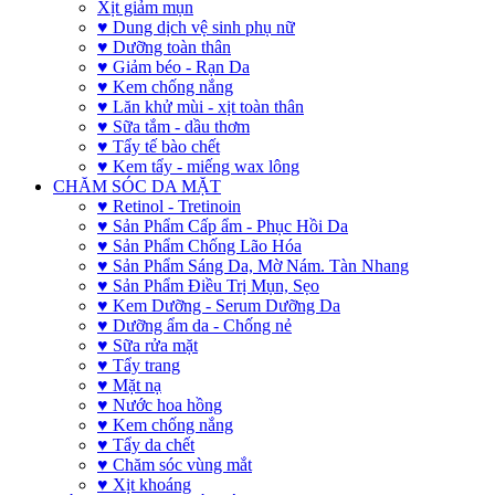
Xịt giảm mụn
♥ Dung dịch vệ sinh phụ nữ
♥ Dưỡng toàn thân
♥ Giảm béo - Rạn Da
♥ Kem chống nắng
♥ Lăn khử mùi - xịt toàn thân
♥ Sữa tắm - dầu thơm
♥ Tẩy tế bào chết
♥ Kem tẩy - miếng wax lông
CHĂM SÓC DA MẶT
♥ Retinol - Tretinoin
♥ Sản Phẩm Cấp ẩm - Phục Hồi Da
♥ Sản Phẩm Chống Lão Hóa
♥ Sản Phẩm Sáng Da, Mờ Nám. Tàn Nhang
♥ Sản Phẩm Điều Trị Mụn, Sẹo
♥ Kem Dưỡng - Serum Dưỡng Da
♥ Dưỡng ẩm da - Chống nẻ
♥ Sữa rửa mặt
♥ Tẩy trang
♥ Mặt nạ
♥ Nước hoa hồng
♥ Kem chống nắng
♥ Tẩy da chết
♥ Chăm sóc vùng mắt
♥ Xịt khoáng