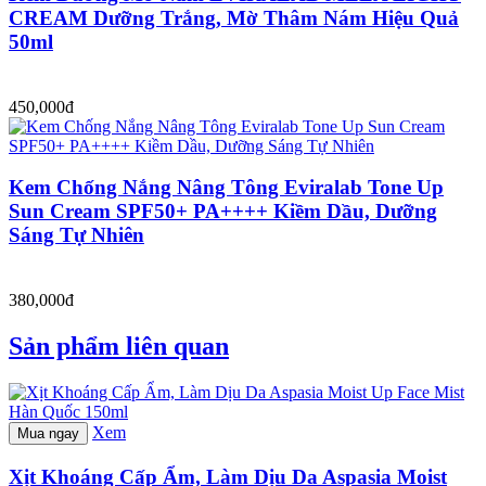
CREAM Dưỡng Trắng, Mờ Thâm Nám Hiệu Quả
50ml
450,000đ
Kem Chống Nắng Nâng Tông Eviralab Tone Up
Sun Cream SPF50+ PA++++ Kiềm Dầu, Dưỡng
Sáng Tự Nhiên
380,000đ
Sản phẩm liên quan
Xem
Mua ngay
Xịt Khoáng Cấp Ẩm, Làm Dịu Da Aspasia Moist