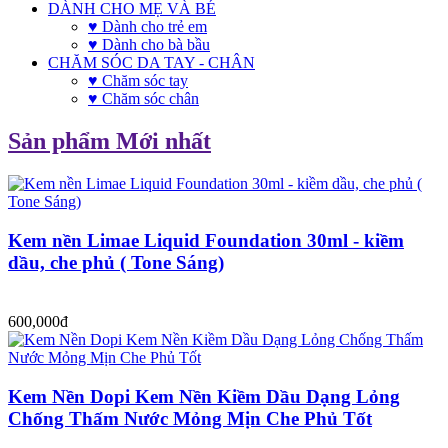
DÀNH CHO MẸ VÀ BÉ
♥ Dành cho trẻ em
♥ Dành cho bà bầu
CHĂM SÓC DA TAY - CHÂN
♥ Chăm sóc tay
♥ Chăm sóc chân
Sản phẩm Mới nhất
Kem nền Limae Liquid Foundation 30ml - kiềm
dầu, che phủ ( Tone Sáng)
600,000đ
Kem Nền Dopi Kem Nền Kiềm Dầu Dạng Lỏng
Chống Thấm Nước Mỏng Mịn Che Phủ Tốt