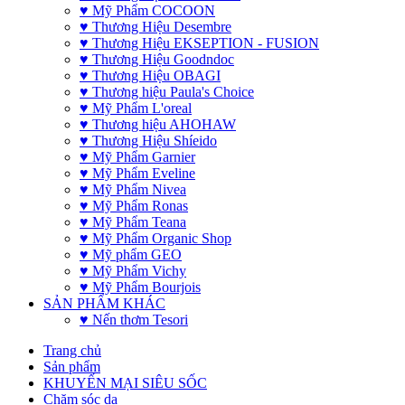
♥ Mỹ Phẩm COCOON
♥ Thương Hiệu Desembre
♥ Thương Hiệu EKSEPTION - FUSION
♥ Thương Hiệu Goodndoc
♥ Thương Hiệu OBAGI
♥ Thương hiệu Paula's Choice
♥ Mỹ Phẩm L'oreal
♥ Thương hiệu AHOHAW
♥ Thương Hiệu Shíeido
♥ Mỹ Phẩm Garnier
♥ Mỹ Phẩm Eveline
♥ Mỹ Phẩm Nivea
♥ Mỹ Phẩm Ronas
♥ Mỹ Phẩm Teana
♥ Mỹ Phẩm Organic Shop
♥ Mỹ phẩm GEO
♥ Mỹ Phẩm Vichy
♥ Mỹ Phẩm Bourjois
SẢN PHẨM KHÁC
♥ Nến thơm Tesori
Trang chủ
Sản phẩm
KHUYẾN MẠI SIÊU SỐC
Chăm sóc da