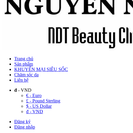
Trang chủ
Sản phẩm
KHUYẾN MẠI SIÊU SỐC
Chăm sóc da
Liên hệ
đ
- VND
€ - Euro
£ - Pound Sterling
$ - US Dollar
đ - VND
Đăng ký
Đăng nhập