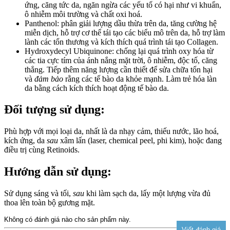
ứng, căng tức da, ngăn ngừa các yếu tố có hại như vi khuẩn,
ô nhiễm môi trường và chất oxi hoá.
Panthenol: phân giải lượng dầu thừa trên da, tăng cường hệ
miễn dịch, hỗ trợ cơ thể tái tạo các biểu mô trên da, hỗ trợ làm
lành các tổn thương và kích thích quá trình tái tạo Collagen.
Hydroxydecyl Ubiquinone: chống lại quá trình oxy hóa từ
các tia cực tím của ánh nắng mặt trời, ô nhiễm, độc tố, căng
thẳng. Tiếp thêm năng lượng cần thiết để sửa chữa tổn hại
và
đảm bảo
rằng các tế bào da khỏe mạnh. Làm trẻ hóa làn
da bằng cách kích thích hoạt động tế bào da.
Đối tượng sử dụng:
Phù hợp với mọi loại da, nhất là da nhạy cảm, thiếu nước, lão hoá,
kích ứng, da
sau
xâm lấn (laser, chemical peel, phi kim), hoặc đang
điều trị cùng Retinoids.
Hướng dẫn sử dụng:
Sử dụng sáng và tối,
sau
khi làm sạch da, lấy một lượng vừa đủ
thoa lên toàn bộ gương mặt.
Không có đánh giá nào cho sản phẩm này.