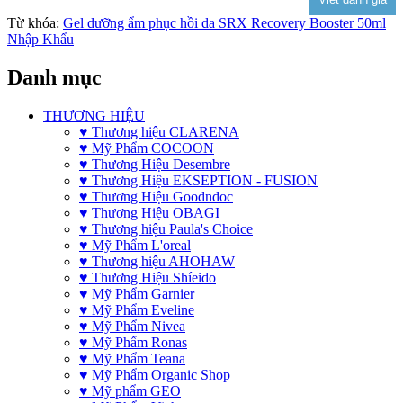
Từ khóa:
Gel dưỡng ẩm phục hồi da SRX Recovery Booster 50ml
Nhập Khẩu
Danh mục
THƯƠNG HIỆU
♥ Thương hiệu CLARENA
♥ Mỹ Phẩm COCOON
♥ Thương Hiệu Desembre
♥ Thương Hiệu EKSEPTION - FUSION
♥ Thương Hiệu Goodndoc
♥ Thương Hiệu OBAGI
♥ Thương hiệu Paula's Choice
♥ Mỹ Phẩm L'oreal
♥ Thương hiệu AHOHAW
♥ Thương Hiệu Shíeido
♥ Mỹ Phẩm Garnier
♥ Mỹ Phẩm Eveline
♥ Mỹ Phẩm Nivea
♥ Mỹ Phẩm Ronas
♥ Mỹ Phẩm Teana
♥ Mỹ Phẩm Organic Shop
♥ Mỹ phẩm GEO