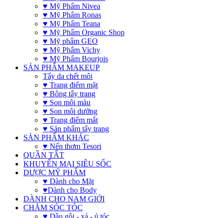
♥ Mỹ Phẩm Nivea
♥ Mỹ Phẩm Ronas
♥ Mỹ Phẩm Teana
♥ Mỹ Phẩm Organic Shop
♥ Mỹ phẩm GEO
♥ Mỹ Phẩm Vichy
♥ Mỹ Phẩm Bourjois
SẢN PHẨM MAKEUP
Tẩy da chết môi
♥ Trang điểm mặt
♥ Bông tẩy trang
♥ Son môi màu
♥ Son môi dưỡng
♥ Trang điểm mắt
♥ Sản phẩm tẩy trang
SẢN PHẨM KHÁC
♥ Nến thơm Tesori
QUẦN TẤT
KHUYẾN MẠI SIÊU SỐC
DƯỢC MỸ PHẨM
♥ Dành cho Mặt
♥Dành cho Body
DÀNH CHO NAM GIỚI
CHĂM SÓC TÓC
♥ Dầu gội - xả - ủ tóc