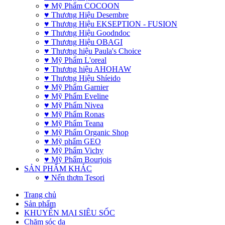
♥ Mỹ Phẩm COCOON
♥ Thương Hiệu Desembre
♥ Thương Hiệu EKSEPTION - FUSION
♥ Thương Hiệu Goodndoc
♥ Thương Hiệu OBAGI
♥ Thương hiệu Paula's Choice
♥ Mỹ Phẩm L'oreal
♥ Thương hiệu AHOHAW
♥ Thương Hiệu Shíeido
♥ Mỹ Phẩm Garnier
♥ Mỹ Phẩm Eveline
♥ Mỹ Phẩm Nivea
♥ Mỹ Phẩm Ronas
♥ Mỹ Phẩm Teana
♥ Mỹ Phẩm Organic Shop
♥ Mỹ phẩm GEO
♥ Mỹ Phẩm Vichy
♥ Mỹ Phẩm Bourjois
SẢN PHẨM KHÁC
♥ Nến thơm Tesori
Trang chủ
Sản phẩm
KHUYẾN MẠI SIÊU SỐC
Chăm sóc da