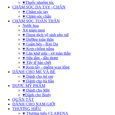
♥Thuốc nhuộm tóc
CHĂM SÓC DA TAY - CHÂN
♥ Chăm sóc tay
♥ Chăm sóc chân
CHĂM SÓC TOÀN THÂN
Nước hoa
Xịt giảm mụn
♥ Dung dịch vệ sinh phụ nữ
♥ Dưỡng toàn thân
♥ Giảm béo - Rạn Da
♥ Kem chống nắng
♥ Lăn khử mùi - xịt toàn thân
♥ Sữa tắm - dầu thơm
♥ Tẩy tế bào chết
♥ Kem tẩy - miếng wax lông
DÀNH CHO MẸ VÀ BÉ
♥ Dành cho trẻ em
♥ Dành cho bà bầu
DƯỢC MỸ PHẨM
♥ Dành cho Mặt
♥Dành cho Body
QUẦN TẤT
DÀNH CHO NAM GIỚI
THƯƠNG HIỆU
♥ Thương hiệu CLARENA