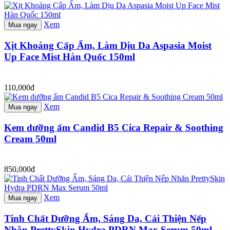
Xem
Mua ngay
Xịt Khoáng Cấp Ẩm, Làm Dịu Da Aspasia Moist
Up Face Mist Hàn Quốc 150ml
110,000đ
Xem
Mua ngay
Kem dưỡng ẩm Candid B5 Cica Repair & Soothing
Cream 50ml
850,000đ
Xem
Mua ngay
Tinh Chất Dưỡng Ẩm, Sáng Da, Cải Thiện Nếp
Nhăn PrettySkin Hydra PDRN Max Serum 50ml