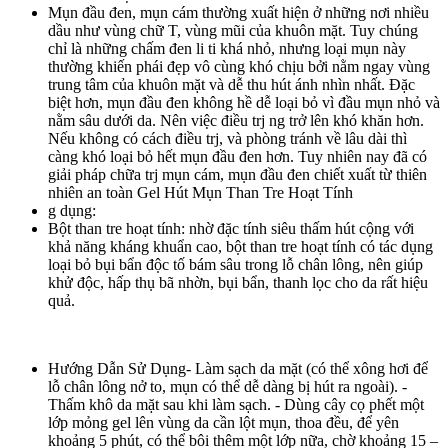
Mụn đầu đen, mụn cám thường xuất hiện ở những nơi nhiều
dầu như vùng chữ T, vùng mũi của khuôn mặt. Tuy chúng
chỉ là những chấm đen li ti khá nhỏ, nhưng loại mụn này
thường khiến phái đẹp vô cùng khó chịu bởi nằm ngay vùng
trung tâm của khuôn mặt và dễ thu hút ánh nhìn nhất. Đặc
biệt hơn, mụn đầu đen không hề dễ loại bỏ vì đầu mụn nhỏ và
nằm sâu dưới da. Nên việc điều trj ng trở lên khó khăn hơn.
Nếu không có cách điều trj, và phòng tránh về lâu dài thì
càng khó loại bỏ hết mụn đầu đen hơn. Tuy nhiên nay đã có
giải pháp chữa trj mụn cám, mụn đầu đen chiết xuất từ thiên
nhiên an toàn Gel Hút Mụn Than Tre Hoạt Tính
g dụng:
Bột than tre hoạt tính: nhờ đặc tính siêu thấm hút cộng với
khả năng kháng khuẩn cao, bột than tre hoạt tính có tác dụng
loại bỏ bụi bẩn độc tố bám sâu trong lỗ chân lông, nên giúp
khử độc, hấp thụ bã nhờn, bụi bẩn, thanh lọc cho da rất hiệu
quả.
Hướng Dẫn Sử Dụng- Làm sạch da mặt (có thể xông hơi để
lỗ chân lông nở to, mụn có thể dễ dàng bị hút ra ngoài). -
Thấm khô da mặt sau khi làm sạch. - Dùng cây cọ phết một
lớp mỏng gel lên vùng da cần lột mụn, thoa đều, để yên
khoảng 5 phút, có thể bôi thêm một lớp nữa, chờ khoảng 15 –