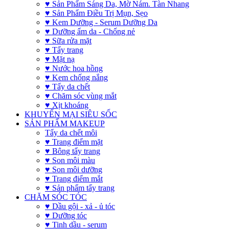
♥ Sản Phẩm Sáng Da, Mờ Nám. Tàn Nhang
♥ Sản Phẩm Điều Trị Mụn, Sẹo
♥ Kem Dưỡng - Serum Dưỡng Da
♥ Dưỡng ẩm da - Chống nẻ
♥ Sữa rửa mặt
♥ Tẩy trang
♥ Mặt nạ
♥ Nước hoa hồng
♥ Kem chống nắng
♥ Tẩy da chết
♥ Chăm sóc vùng mắt
♥ Xịt khoáng
KHUYẾN MẠI SIÊU SỐC
SẢN PHẨM MAKEUP
Tẩy da chết môi
♥ Trang điểm mặt
♥ Bông tẩy trang
♥ Son môi màu
♥ Son môi dưỡng
♥ Trang điểm mắt
♥ Sản phẩm tẩy trang
CHĂM SÓC TÓC
♥ Dầu gội - xả - ủ tóc
♥ Dưỡng tóc
♥ Tinh dầu - serum