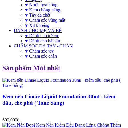
♥ Nước hoa hồng
♥ Kem chống nắng
♥ Tẩy da chết
♥ Chăm sóc vùng mắt
♥ Xịt khoáng
DÀNH CHO MẸ VÀ BÉ
♥ Dành cho trẻ em
♥ Dành cho bà bầu
CHĂM SÓC DA TAY - CHÂN
♥ Chăm sóc tay
♥ Chăm sóc chân
Sản phẩm Mới nhất
Kem nền Limae Liquid Foundation 30ml - kiềm
dầu, che phủ ( Tone Sáng)
600,000đ