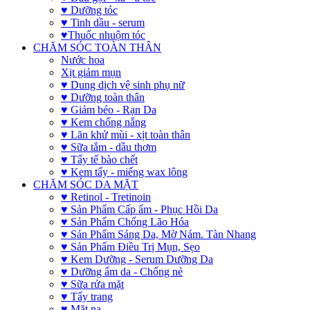
♥ Dưỡng tóc
♥ Tinh dầu - serum
♥Thuốc nhuộm tóc
CHĂM SÓC TOÀN THÂN
Nước hoa
Xịt giảm mụn
♥ Dung dịch vệ sinh phụ nữ
♥ Dưỡng toàn thân
♥ Giảm béo - Rạn Da
♥ Kem chống nắng
♥ Lăn khử mùi - xịt toàn thân
♥ Sữa tắm - dầu thơm
♥ Tẩy tế bào chết
♥ Kem tẩy - miếng wax lông
CHĂM SÓC DA MẶT
♥ Retinol - Tretinoin
♥ Sản Phẩm Cấp ẩm - Phục Hồi Da
♥ Sản Phẩm Chống Lão Hóa
♥ Sản Phẩm Sáng Da, Mờ Nám. Tàn Nhang
♥ Sản Phẩm Điều Trị Mụn, Sẹo
♥ Kem Dưỡng - Serum Dưỡng Da
♥ Dưỡng ẩm da - Chống nẻ
♥ Sữa rửa mặt
♥ Tẩy trang
♥ Mặt nạ