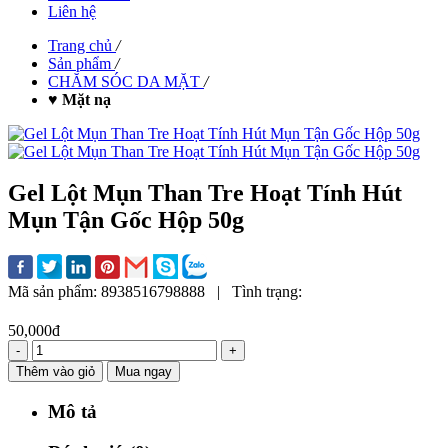
Liên hệ
Trang chủ
/
Sản phẩm
/
CHĂM SÓC DA MẶT
/
♥ Mặt nạ
Gel Lột Mụn Than Tre Hoạt Tính Hút
Mụn Tận Gốc Hộp 50g
Mã sản phẩm:
8938516798888
|
Tình trạng:
50,000đ
-
+
Thêm vào giỏ
Mua ngay
Mô tả