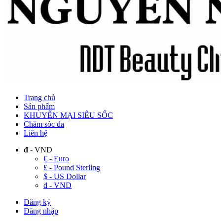
Trang chủ
Sản phẩm
KHUYẾN MẠI SIÊU SỐC
Chăm sóc da
Liên hệ
đ
- VND
€ - Euro
£ - Pound Sterling
$ - US Dollar
đ - VND
Đăng ký
Đăng nhập