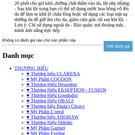
20 phút cho gel khô, dưỡng chất thấm vào da, lột nhẹ nhàng.
- Sau khi lột xong bạn có thể sử dụng nước hoa hồng vỗ lên
da để làm se khít lỗ chân lông hoặc sử dụng các loại mặt nạ
dưỡng da để giữ ẩm cho da, giảm cảm giác rát sau khi lột. -
Lưu ý: Chỉ sử dụng ngoài da - Bảo quản: nơi thoáng mát,
tránh ánh nắng trực tiếp
Không có đánh giá nào cho sản phẩm này.
Danh mục
THƯƠNG HIỆU
♥ Thương hiệu CLARENA
♥ Mỹ Phẩm COCOON
♥ Thương Hiệu Desembre
♥ Thương Hiệu EKSEPTION - FUSION
♥ Thương Hiệu Goodndoc
♥ Thương Hiệu OBAGI
♥ Thương hiệu Paula's Choice
♥ Mỹ Phẩm L'oreal
♥ Thương hiệu AHOHAW
♥ Thương Hiệu Shíeido
♥ Mỹ Phẩm Garnier
♥ Mỹ Phẩm Eveline