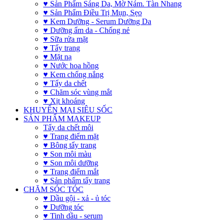
♥ Sản Phẩm Sáng Da, Mờ Nám. Tàn Nhang
♥ Sản Phẩm Điều Trị Mụn, Sẹo
♥ Kem Dưỡng - Serum Dưỡng Da
♥ Dưỡng ẩm da - Chống nẻ
♥ Sữa rửa mặt
♥ Tẩy trang
♥ Mặt nạ
♥ Nước hoa hồng
♥ Kem chống nắng
♥ Tẩy da chết
♥ Chăm sóc vùng mắt
♥ Xịt khoáng
KHUYẾN MẠI SIÊU SỐC
SẢN PHẨM MAKEUP
Tẩy da chết môi
♥ Trang điểm mặt
♥ Bông tẩy trang
♥ Son môi màu
♥ Son môi dưỡng
♥ Trang điểm mắt
♥ Sản phẩm tẩy trang
CHĂM SÓC TÓC
♥ Dầu gội - xả - ủ tóc
♥ Dưỡng tóc
♥ Tinh dầu - serum