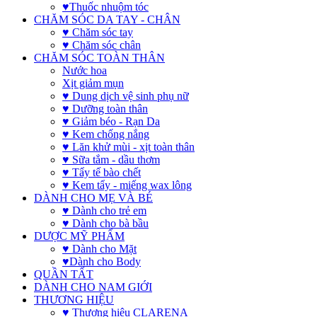
♥Thuốc nhuộm tóc
CHĂM SÓC DA TAY - CHÂN
♥ Chăm sóc tay
♥ Chăm sóc chân
CHĂM SÓC TOÀN THÂN
Nước hoa
Xịt giảm mụn
♥ Dung dịch vệ sinh phụ nữ
♥ Dưỡng toàn thân
♥ Giảm béo - Rạn Da
♥ Kem chống nắng
♥ Lăn khử mùi - xịt toàn thân
♥ Sữa tắm - dầu thơm
♥ Tẩy tế bào chết
♥ Kem tẩy - miếng wax lông
DÀNH CHO MẸ VÀ BÉ
♥ Dành cho trẻ em
♥ Dành cho bà bầu
DƯỢC MỸ PHẨM
♥ Dành cho Mặt
♥Dành cho Body
QUẦN TẤT
DÀNH CHO NAM GIỚI
THƯƠNG HIỆU
♥ Thương hiệu CLARENA