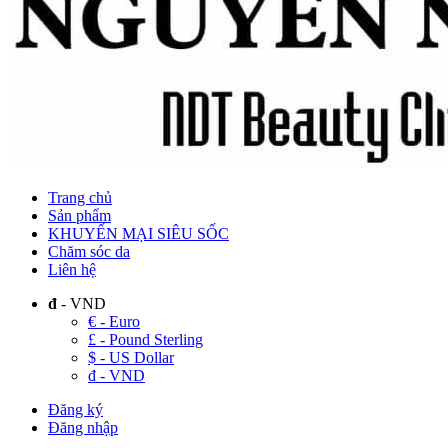
Trang chủ
Sản phẩm
KHUYẾN MẠI SIÊU SỐC
Chăm sóc da
Liên hệ
đ
- VND
€ - Euro
£ - Pound Sterling
$ - US Dollar
đ - VND
Đăng ký
Đăng nhập