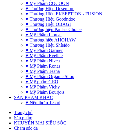
♥ Mỹ Phẩm COCOON
♥ Thương Hiệu Desembre
♥ Thương Hiệu EKSEPTION - FUSION
♥ Thương Hiệu Goodndoc
♥ Thương Hiệu OBAGI
♥ Thương hiệu Paula's Choice
♥ Mỹ Phẩm L'oreal
♥ Thương hiệu AHOHAW
♥ Thương Hiệu Shíeido
♥ Mỹ Phẩm Garnier
♥ Mỹ Phẩm Eveline
♥ Mỹ Phẩm Nivea
♥ Mỹ Phẩm Ronas
♥ Mỹ Phẩm Teana
♥ Mỹ Phẩm Organic Shop
♥ Mỹ phẩm GEO
♥ Mỹ Phẩm Vichy
♥ Mỹ Phẩm Bourjois
SẢN PHẨM KHÁC
♥ Nến thơm Tesori
Trang chủ
Sản phẩm
KHUYẾN MẠI SIÊU SỐC
Chăm sóc da