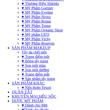
♥ Thương Hiệu Shíeido
♥ Mỹ Phẩm Garnier
♥ Mỹ Phẩm Eveline
♥ Mỹ Phẩm Nivea
♥ Mỹ Phẩm Ronas
♥ Mỹ Phẩm Teana
♥ Mỹ Phẩm Organic Shop
♥ Mỹ phẩm GEO
♥ Mỹ Phẩm Vichy
♥ Mỹ Phẩm Bourjois
SẢN PHẨM MAKEUP
Tẩy da chết môi
♥ Trang điểm mặt
♥ Bông tẩy trang
♥ Son môi màu
♥ Son môi dưỡng
♥ Trang điểm mắt
♥ Sản phẩm tẩy trang
SẢN PHẨM KHÁC
♥ Nến thơm Tesori
QUẦN TẤT
KHUYẾN MẠI SIÊU SỐC
DƯỢC MỸ PHẨM
♥ Dành cho Mặt
♥Dành cho Body