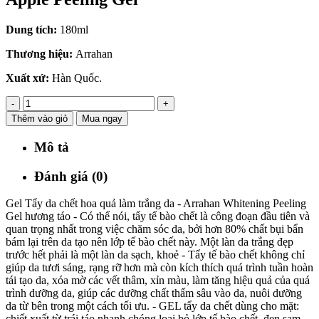
Dung tích:
180ml
Thương hiệu:
Arrahan
Xuất xứ:
Hàn Quốc.
-
+
Thêm vào giỏ
Mua ngay
Mô tả
Đánh giá (0)
Gel Tẩy da chết hoa quả làm trắng da - Arrahan Whitening Peeling
Gel hương táo - Có thể nói, tẩy tế bào chết là công đoạn đầu tiên và
quan trọng nhất trong việc chăm sóc da, bởi hơn 80% chất bụi bẩn
bám lại trên da tạo nên lớp tế bào chết này. Một làn da trắng đẹp
trước hết phải là một làn da sạch, khoẻ - Tẩy tế bào chết‬ không chỉ
giúp da tươi sáng, rạng rỡ hơn mà còn kích thích quá trình tuần hoàn
tái tạo da, xóa mờ các vết thâm, xỉn màu, làm tăng hiệu quả của quá
trình dưỡng da, giúp các dưỡng chất thấm sâu vào da, nuôi dưỡng
da từ bên trong một cách tối ưu. ‪- GEL tẩy da chết dùng cho mặt:
chiết xuất từ trái táo,nhanh chóng loại bỏ lớp tế bào chết, đen sạm