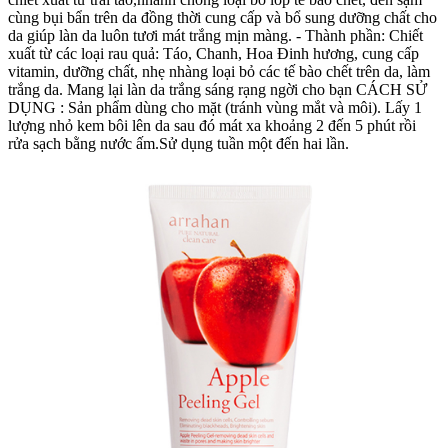
cùng bụi bẩn trên da đồng thời cung cấp và bổ sung dưỡng chất cho
da giúp làn da luôn tươi mát trắng mịn màng.‬ - Thành phần: Chiết
xuất từ các loại rau quả: Táo, Chanh, Hoa Đinh hương, cung cấp
vitamin, dưỡng chất, nhẹ nhàng loại bỏ các tế bào chết trên da, làm
trắng da. Mang lại làn da trắng sáng rạng ngời cho bạn CÁCH SỬ
DỤNG : Sản phẩm dùng cho mặt (tránh vùng mắt và môi). Lấy 1
lượng nhỏ kem bôi lên da sau đó mát xa khoảng 2 đến 5 phút rồi
rửa sạch bằng nước ấm.Sử dụng tuần một đến hai lần.