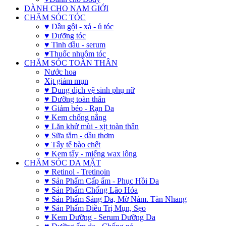
DÀNH CHO NAM GIỚI
CHĂM SÓC TÓC
♥ Dầu gội - xả - ủ tóc
♥ Dưỡng tóc
♥ Tinh dầu - serum
♥Thuốc nhuộm tóc
CHĂM SÓC TOÀN THÂN
Nước hoa
Xịt giảm mụn
♥ Dung dịch vệ sinh phụ nữ
♥ Dưỡng toàn thân
♥ Giảm béo - Rạn Da
♥ Kem chống nắng
♥ Lăn khử mùi - xịt toàn thân
♥ Sữa tắm - dầu thơm
♥ Tẩy tế bào chết
♥ Kem tẩy - miếng wax lông
CHĂM SÓC DA MẶT
♥ Retinol - Tretinoin
♥ Sản Phẩm Cấp ẩm - Phục Hồi Da
♥ Sản Phẩm Chống Lão Hóa
♥ Sản Phẩm Sáng Da, Mờ Nám. Tàn Nhang
♥ Sản Phẩm Điều Trị Mụn, Sẹo
♥ Kem Dưỡng - Serum Dưỡng Da