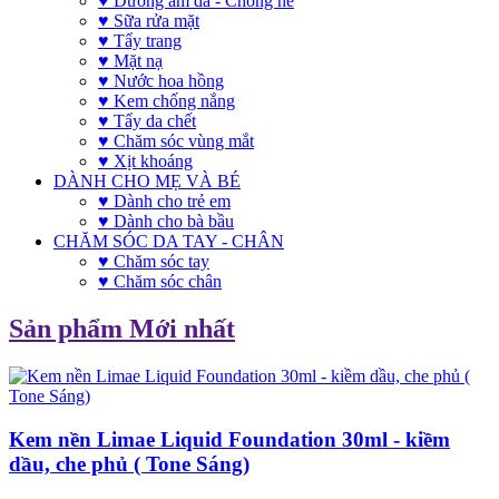
♥ Dưỡng ẩm da - Chống nẻ
♥ Sữa rửa mặt
♥ Tẩy trang
♥ Mặt nạ
♥ Nước hoa hồng
♥ Kem chống nắng
♥ Tẩy da chết
♥ Chăm sóc vùng mắt
♥ Xịt khoáng
DÀNH CHO MẸ VÀ BÉ
♥ Dành cho trẻ em
♥ Dành cho bà bầu
CHĂM SÓC DA TAY - CHÂN
♥ Chăm sóc tay
♥ Chăm sóc chân
Sản phẩm Mới nhất
Kem nền Limae Liquid Foundation 30ml - kiềm
dầu, che phủ ( Tone Sáng)