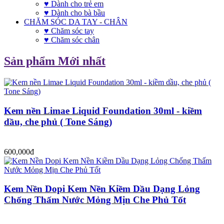
♥ Dành cho trẻ em
♥ Dành cho bà bầu
CHĂM SÓC DA TAY - CHÂN
♥ Chăm sóc tay
♥ Chăm sóc chân
Sản phẩm Mới nhất
Kem nền Limae Liquid Foundation 30ml - kiềm
dầu, che phủ ( Tone Sáng)
600,000đ
Kem Nền Dopi Kem Nền Kiềm Dầu Dạng Lỏng
Chống Thấm Nước Mỏng Mịn Che Phủ Tốt