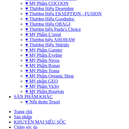
♥ Mỹ Phẩm COCOON
♥ Thương Hiệu Desembre
♥ Thương Hiệu EKSEPTION - FUSION
♥ Thương Hiệu Goodndoc
♥ Thương Hiệu OBAGI
♥ Thương hiệu Paula's Choice
♥ Mỹ Phẩm L'oreal
♥ Thương hiệu AHOHAW
♥ Thương Hiệu Shíeido
♥ Mỹ Phẩm Garnier
♥ Mỹ Phẩm Eveline
♥ Mỹ Phẩm Nivea
♥ Mỹ Phẩm Ronas
♥ Mỹ Phẩm Teana
♥ Mỹ Phẩm Organic Shop
♥ Mỹ phẩm GEO
♥ Mỹ Phẩm Vichy
♥ Mỹ Phẩm Bourjois
SẢN PHẨM KHÁC
♥ Nến thơm Tesori
Trang chủ
Sản phẩm
KHUYẾN MẠI SIÊU SỐC
Chăm sóc da