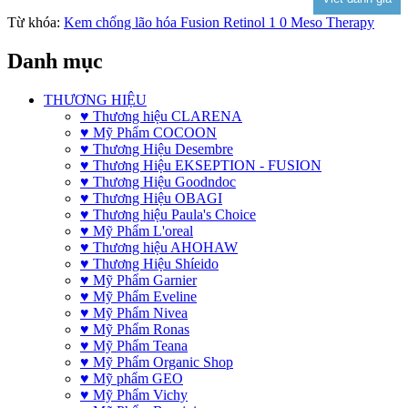
Từ khóa:
Kem chống lão hóa Fusion Retinol 1 0 Meso Therapy
Danh mục
THƯƠNG HIỆU
♥ Thương hiệu CLARENA
♥ Mỹ Phẩm COCOON
♥ Thương Hiệu Desembre
♥ Thương Hiệu EKSEPTION - FUSION
♥ Thương Hiệu Goodndoc
♥ Thương Hiệu OBAGI
♥ Thương hiệu Paula's Choice
♥ Mỹ Phẩm L'oreal
♥ Thương hiệu AHOHAW
♥ Thương Hiệu Shíeido
♥ Mỹ Phẩm Garnier
♥ Mỹ Phẩm Eveline
♥ Mỹ Phẩm Nivea
♥ Mỹ Phẩm Ronas
♥ Mỹ Phẩm Teana
♥ Mỹ Phẩm Organic Shop
♥ Mỹ phẩm GEO
♥ Mỹ Phẩm Vichy