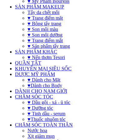
♥ Mỹ Phẩm Bourjois
SẢN PHẨM MAKEUP
Tẩy da chết môi
♥ Trang điểm mặt
♥ Bông tẩy trang
♥ Son môi màu
♥ Son môi dưỡng
♥ Trang điểm mắt
♥ Sản phẩm tẩy trang
SẢN PHẨM KHÁC
♥ Nến thơm Tesori
QUẦN TẤT
KHUYẾN MẠI SIÊU SỐC
DƯỢC MỸ PHẨM
♥ Dành cho Mặt
♥Dành cho Body
DÀNH CHO NAM GIỚI
CHĂM SÓC TÓC
♥ Dầu gội - xả - ủ tóc
♥ Dưỡng tóc
♥ Tinh dầu - serum
♥Thuốc nhuộm tóc
CHĂM SÓC TOÀN THÂN
Nước hoa
Xịt giảm mụn