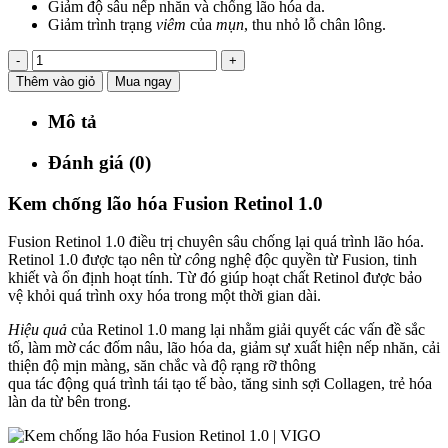
Giảm độ sâu nếp nhăn và chống lão hóa da.
Giảm trình trạng
viêm
của
mụn
, thu nhỏ lỗ chân lông.
-
+
Thêm vào giỏ
Mua ngay
Mô tả
Đánh giá (0)
Kem chống lão hóa Fusion Retinol 1.0
Fusion Retinol 1.0 điều trị chuyên sâu chống lại quá trình lão hóa.
Retinol 1.0 được tạo nên từ
cô
ng nghệ độc quyền từ Fusion, tinh
khiết và ổn định hoạt tính. Từ đó giúp hoạt chất Retinol được bảo
vệ khỏi quá trình oxy hóa trong một thời gian dài.
Hiệu quả
của Retinol 1.0 mang lại nhằm giải quyết các vấn đề sắc
tố, làm mờ các đốm nâu, lão hóa da, giảm sự xuất hiện nếp nhăn, cải
thiện độ mịn màng, săn chắc và độ rạng rỡ thông
qua tác động quá trình tái tạo tế bào, tăng sinh sợi Collagen, trẻ hóa
làn da từ bên trong.