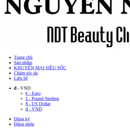
Trang chủ
Sản phẩm
KHUYẾN MẠI SIÊU SỐC
Chăm sóc da
Liên hệ
đ
- VND
€ - Euro
£ - Pound Sterling
$ - US Dollar
đ - VND
Đăng ký
Đăng nhập