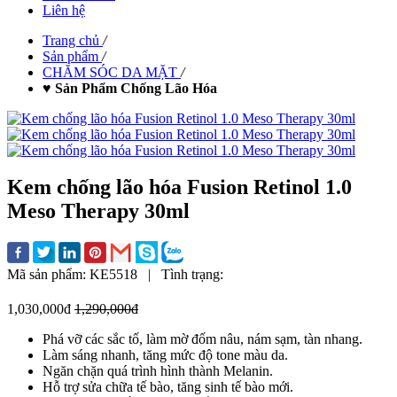
Liên hệ
Trang chủ
/
Sản phẩm
/
CHĂM SÓC DA MẶT
/
♥ Sản Phẩm Chống Lão Hóa
Kem chống lão hóa Fusion Retinol 1.0
Meso Therapy 30ml
Mã sản phẩm:
KE5518
|
Tình trạng:
1,030,000đ
1,290,000đ
Phá vỡ các sắc tố, làm mờ đốm nâu, nám sạm, tàn nhang.
Làm sáng nhanh, tăng mức độ tone màu da.
Ngăn chặn quá trình hình thành Melanin.
Hỗ trợ sửa chữa tế bào, tăng sinh tế bào mới.