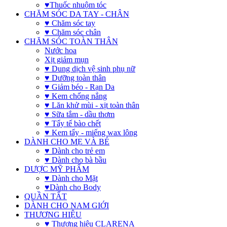
♥Thuốc nhuộm tóc
CHĂM SÓC DA TAY - CHÂN
♥ Chăm sóc tay
♥ Chăm sóc chân
CHĂM SÓC TOÀN THÂN
Nước hoa
Xịt giảm mụn
♥ Dung dịch vệ sinh phụ nữ
♥ Dưỡng toàn thân
♥ Giảm béo - Rạn Da
♥ Kem chống nắng
♥ Lăn khử mùi - xịt toàn thân
♥ Sữa tắm - dầu thơm
♥ Tẩy tế bào chết
♥ Kem tẩy - miếng wax lông
DÀNH CHO MẸ VÀ BÉ
♥ Dành cho trẻ em
♥ Dành cho bà bầu
DƯỢC MỸ PHẨM
♥ Dành cho Mặt
♥Dành cho Body
QUẦN TẤT
DÀNH CHO NAM GIỚI
THƯƠNG HIỆU
♥ Thương hiệu CLARENA