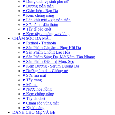
♥ Dung dịch vệ sinh phụ nữ
♥ Dưỡng toàn thân
♥ Giảm béo - Rạn Da
♥ Kem chống nắng
♥ Lăn khử mùi - xịt toàn thân
♥ Sữa tắm - dầu thơm
♥ Tẩy tế bào chết
♥ Kem tẩy - miếng wax lông
CHĂM SÓC DA MẶT
♥ Retinol - Tretinoin
♥ Sản Phẩm Cấp ẩm - Phục Hồi Da
♥ Sản Phẩm Chống Lão Hóa
♥ Sản Phẩm Sáng Da, Mờ Nám. Tàn Nhang
♥ Sản Phẩm Điều Trị Mụn, Sẹo
♥ Kem Dưỡng - Serum Dưỡng Da
♥ Dưỡng ẩm da - Chống nẻ
♥ Sữa rửa mặt
♥ Tẩy trang
♥ Mặt nạ
♥ Nước hoa hồng
♥ Kem chống nắng
♥ Tẩy da chết
♥ Chăm sóc vùng mắt
♥ Xịt khoáng
DÀNH CHO MẸ VÀ BÉ