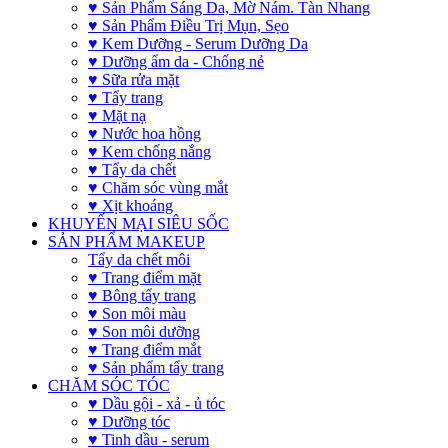
♥ Sản Phẩm Sáng Da, Mờ Nám. Tàn Nhang
♥ Sản Phẩm Điều Trị Mụn, Sẹo
♥ Kem Dưỡng - Serum Dưỡng Da
♥ Dưỡng ẩm da - Chống nẻ
♥ Sữa rửa mặt
♥ Tẩy trang
♥ Mặt nạ
♥ Nước hoa hồng
♥ Kem chống nắng
♥ Tẩy da chết
♥ Chăm sóc vùng mắt
♥ Xịt khoáng
KHUYẾN MẠI SIÊU SỐC
SẢN PHẨM MAKEUP
Tẩy da chết môi
♥ Trang điểm mặt
♥ Bông tẩy trang
♥ Son môi màu
♥ Son môi dưỡng
♥ Trang điểm mắt
♥ Sản phẩm tẩy trang
CHĂM SÓC TÓC
♥ Dầu gội - xả - ủ tóc
♥ Dưỡng tóc
♥ Tinh dầu - serum