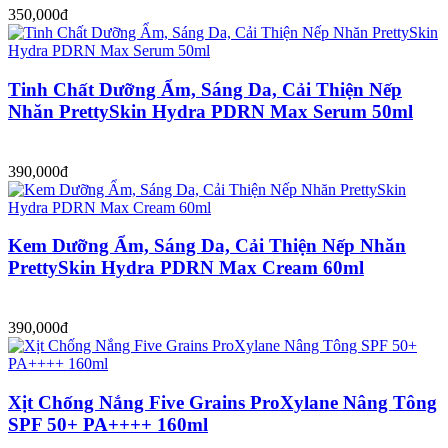
350,000đ
Tinh Chất Dưỡng Ẩm, Sáng Da, Cải Thiện Nếp
Nhăn PrettySkin Hydra PDRN Max Serum 50ml
390,000đ
Kem Dưỡng Ẩm, Sáng Da, Cải Thiện Nếp Nhăn
PrettySkin Hydra PDRN Max Cream 60ml
390,000đ
Xịt Chống Nắng Five Grains ProXylane Nâng Tông
SPF 50+ PA++++ 160ml