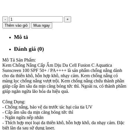
-
+
Thêm vào giỏ
Mua ngay
Mô tả
Đánh giá (0)
Mô Tả Sản Phẩm:
Kem Chống Nắng Cấp Ẩm Dịu Da Cell Fusion C Aquatica
Sunscreen 100 SPF 50+ / PA++++ là sản phẩm chống nắng dành
cho da thiên khô, hỗn hợp khô, nhạy cảm. Kem chống nắng có
màng lọc chống nắng vượt trội. Kem chống nắng chứa thành phần
giúp cấp ẩm sâu da mịn căng bóng tức thì. Ngoài ra, có thành phầm
giúp ngăn ngừa lão hóa da hiệu quả.
Công Dụng:
- Chống nắng, bảo vệ da trước tác hại của tia UV
- Cấp ẩm sâu da mịn căng bóng tức thì
- Ngăn ngừa nếp nhăn
- Thích hợp mọi loại da thiên khô, hỗn hợp khô, da nhạy cảm. Đặc
biệt làn da sau sử dụng laser.