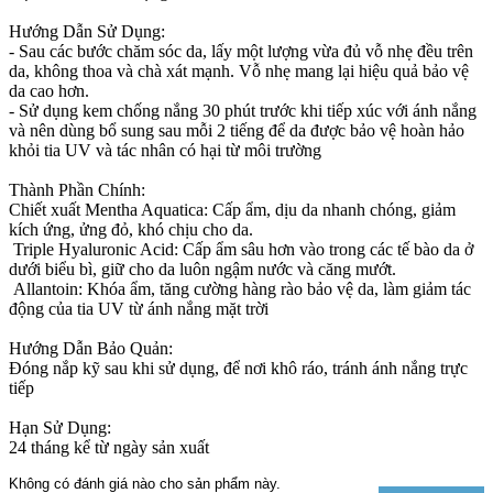
Hướng Dẫn Sử Dụng:
- Sau các bước chăm sóc da, lấy một lượng vừa đủ vỗ nhẹ đều trên
da, không thoa và chà xát mạnh. Vỗ nhẹ mang lại hiệu quả bảo vệ
da cao hơn.
- Sử dụng kem chống nắng 30 phút trước khi tiếp xúc với ánh nắng
và nên dùng bổ sung sau mỗi 2 tiếng để da được bảo vệ hoàn hảo
khỏi tia UV và tác nhân có hại từ môi trường
Thành Phần Chính:
Chiết xuất Mentha Aquatica: Cấp ẩm, dịu da nhanh chóng, giảm
kích ứng, ửng đỏ, khó chịu cho da.
Triple Hyaluronic Acid: Cấp ẩm sâu hơn vào trong các tế bào da ở
dưới biểu bì, giữ cho da luôn ngậm nước và căng mướt.
Allantoin: Khóa ẩm, tăng cường hàng rào bảo vệ da, làm giảm tác
động của tia UV từ ánh nắng mặt trời
Hướng Dẫn Bảo Quản:
Đóng nắp kỹ sau khi sử dụng, để nơi khô ráo, tránh ánh nắng trực
tiếp
Hạn Sử Dụng:
24 tháng kể từ ngày sản xuất
Không có đánh giá nào cho sản phẩm này.