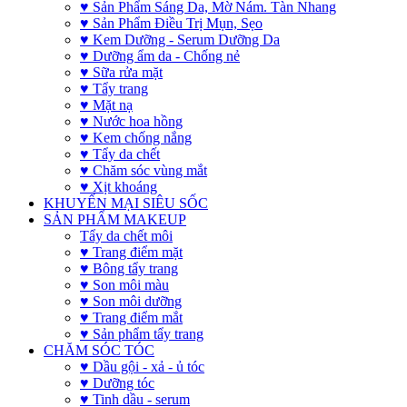
♥ Sản Phẩm Sáng Da, Mờ Nám. Tàn Nhang
♥ Sản Phẩm Điều Trị Mụn, Sẹo
♥ Kem Dưỡng - Serum Dưỡng Da
♥ Dưỡng ẩm da - Chống nẻ
♥ Sữa rửa mặt
♥ Tẩy trang
♥ Mặt nạ
♥ Nước hoa hồng
♥ Kem chống nắng
♥ Tẩy da chết
♥ Chăm sóc vùng mắt
♥ Xịt khoáng
KHUYẾN MẠI SIÊU SỐC
SẢN PHẨM MAKEUP
Tẩy da chết môi
♥ Trang điểm mặt
♥ Bông tẩy trang
♥ Son môi màu
♥ Son môi dưỡng
♥ Trang điểm mắt
♥ Sản phẩm tẩy trang
CHĂM SÓC TÓC
♥ Dầu gội - xả - ủ tóc
♥ Dưỡng tóc
♥ Tinh dầu - serum