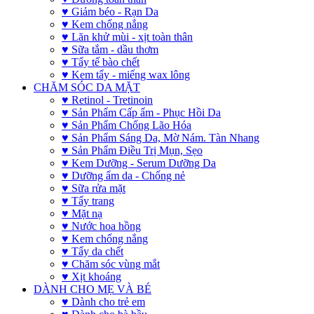
♥ Giảm béo - Rạn Da
♥ Kem chống nắng
♥ Lăn khử mùi - xịt toàn thân
♥ Sữa tắm - dầu thơm
♥ Tẩy tế bào chết
♥ Kem tẩy - miếng wax lông
CHĂM SÓC DA MẶT
♥ Retinol - Tretinoin
♥ Sản Phẩm Cấp ẩm - Phục Hồi Da
♥ Sản Phẩm Chống Lão Hóa
♥ Sản Phẩm Sáng Da, Mờ Nám. Tàn Nhang
♥ Sản Phẩm Điều Trị Mụn, Sẹo
♥ Kem Dưỡng - Serum Dưỡng Da
♥ Dưỡng ẩm da - Chống nẻ
♥ Sữa rửa mặt
♥ Tẩy trang
♥ Mặt nạ
♥ Nước hoa hồng
♥ Kem chống nắng
♥ Tẩy da chết
♥ Chăm sóc vùng mắt
♥ Xịt khoáng
DÀNH CHO MẸ VÀ BÉ
♥ Dành cho trẻ em