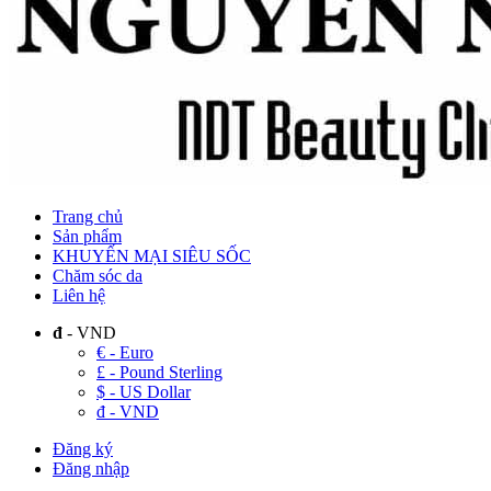
Trang chủ
Sản phẩm
KHUYẾN MẠI SIÊU SỐC
Chăm sóc da
Liên hệ
đ
- VND
€ - Euro
£ - Pound Sterling
$ - US Dollar
đ - VND
Đăng ký
Đăng nhập