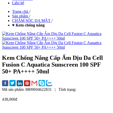
Liên hệ
Trang chủ
/
Sản phẩm
/
CHĂM SÓC DA MẶT
/
♥ Kem chống nắng
Kem Chống Nắng Cấp Ẩm Dịu Da Cell
Fusion C Aquatica Sunscreen 100 SPF
50+ PA++++ 50ml
Mã sản phẩm:
8809694622831
|
Tình trạng:
438,000đ