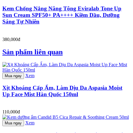
Kem Chống Nắng Nâng Tông Eviralab Tone Up
Sun Cream SPF50+ PA++++ Kiềm Dầu, Dưỡng
Sáng Tự Nhiên
380,000đ
Sản phẩm liên quan
Xem
Mua ngay
Xịt Khoáng Cấp Ẩm, Làm Dịu Da Aspasia Moist
Up Face Mist Hàn Quốc 150ml
110,000đ
Xem
Mua ngay