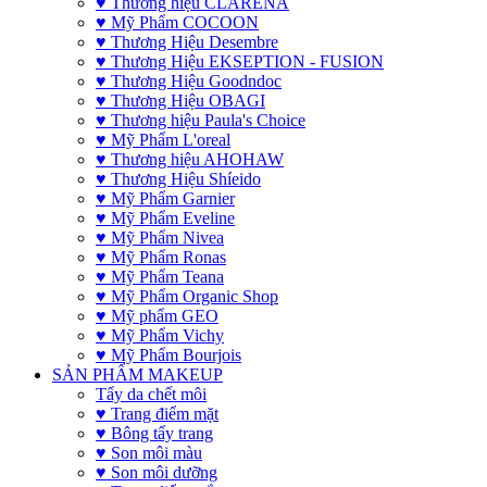
♥ Thương hiệu CLARENA
♥ Mỹ Phẩm COCOON
♥ Thương Hiệu Desembre
♥ Thương Hiệu EKSEPTION - FUSION
♥ Thương Hiệu Goodndoc
♥ Thương Hiệu OBAGI
♥ Thương hiệu Paula's Choice
♥ Mỹ Phẩm L'oreal
♥ Thương hiệu AHOHAW
♥ Thương Hiệu Shíeido
♥ Mỹ Phẩm Garnier
♥ Mỹ Phẩm Eveline
♥ Mỹ Phẩm Nivea
♥ Mỹ Phẩm Ronas
♥ Mỹ Phẩm Teana
♥ Mỹ Phẩm Organic Shop
♥ Mỹ phẩm GEO
♥ Mỹ Phẩm Vichy
♥ Mỹ Phẩm Bourjois
SẢN PHẨM MAKEUP
Tẩy da chết môi
♥ Trang điểm mặt
♥ Bông tẩy trang
♥ Son môi màu
♥ Son môi dưỡng