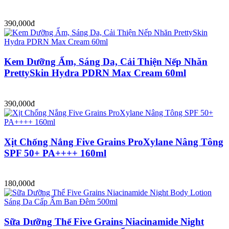
390,000đ
Kem Dưỡng Ẩm, Sáng Da, Cải Thiện Nếp Nhăn
PrettySkin Hydra PDRN Max Cream 60ml
390,000đ
Xịt Chống Nắng Five Grains ProXylane Nâng Tông
SPF 50+ PA++++ 160ml
180,000đ
Sữa Dưỡng Thể Five Grains Niacinamide Night