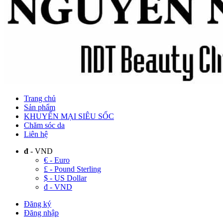
Trang chủ
Sản phẩm
KHUYẾN MẠI SIÊU SỐC
Chăm sóc da
Liên hệ
đ
- VND
€ - Euro
£ - Pound Sterling
$ - US Dollar
đ - VND
Đăng ký
Đăng nhập