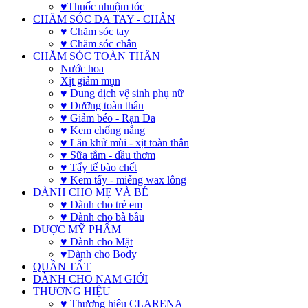
♥Thuốc nhuộm tóc
CHĂM SÓC DA TAY - CHÂN
♥ Chăm sóc tay
♥ Chăm sóc chân
CHĂM SÓC TOÀN THÂN
Nước hoa
Xịt giảm mụn
♥ Dung dịch vệ sinh phụ nữ
♥ Dưỡng toàn thân
♥ Giảm béo - Rạn Da
♥ Kem chống nắng
♥ Lăn khử mùi - xịt toàn thân
♥ Sữa tắm - dầu thơm
♥ Tẩy tế bào chết
♥ Kem tẩy - miếng wax lông
DÀNH CHO MẸ VÀ BÉ
♥ Dành cho trẻ em
♥ Dành cho bà bầu
DƯỢC MỸ PHẨM
♥ Dành cho Mặt
♥Dành cho Body
QUẦN TẤT
DÀNH CHO NAM GIỚI
THƯƠNG HIỆU
♥ Thương hiệu CLARENA