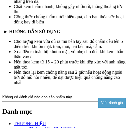
nhang trên da.
Chất kem thấm nhanh, không gây nhờn rít, thông thoáng tức
thì.
Công thức chống thấm nước hiệu quả, cho bạn thỏa sức hoạt
động hay đi biển
► HƯỚNG DẪN SỬ DỤNG
Cho lượng kem vừa đủ ra mu bàn tay sau đó chấm đều lên 5
điểm trên khuôn mặt: trán, mũi, hai bên má, cằm.
Xoa đều ra toàn bộ khuôn mặt, vỗ nhẹ cho đến khi kem thẩm
thấu vào da.
Nên thoa kem từ 15 – 20 phút trước khi tiếp xúc với ánh nắng
mặt trời.
Nên thoa lại kem chống nắng sau 2 giờ nếu hoạt động ngoài
trời đổ mồ hôi nhiều, để đạt được hiệu quả chống nắng cao
nhất
Không có đánh giá nào cho sản phẩm này.
Danh mục
THƯƠNG HIỆU