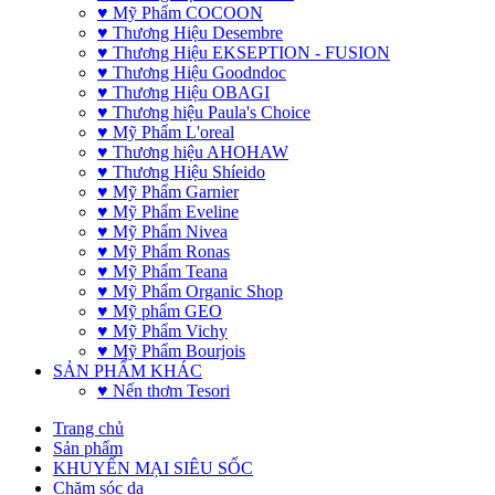
♥ Mỹ Phẩm COCOON
♥ Thương Hiệu Desembre
♥ Thương Hiệu EKSEPTION - FUSION
♥ Thương Hiệu Goodndoc
♥ Thương Hiệu OBAGI
♥ Thương hiệu Paula's Choice
♥ Mỹ Phẩm L'oreal
♥ Thương hiệu AHOHAW
♥ Thương Hiệu Shíeido
♥ Mỹ Phẩm Garnier
♥ Mỹ Phẩm Eveline
♥ Mỹ Phẩm Nivea
♥ Mỹ Phẩm Ronas
♥ Mỹ Phẩm Teana
♥ Mỹ Phẩm Organic Shop
♥ Mỹ phẩm GEO
♥ Mỹ Phẩm Vichy
♥ Mỹ Phẩm Bourjois
SẢN PHẨM KHÁC
♥ Nến thơm Tesori
Trang chủ
Sản phẩm
KHUYẾN MẠI SIÊU SỐC
Chăm sóc da