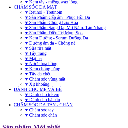
♥ Kem tẩy - miếng wax lông
CHĂM SÓC DA MẶT
♥ Retinol - Tretinoin
♥ Sản Phẩm Cấp ẩm - Phục Hồi Da
♥ Sản Phẩm Chống Lão Hóa
♥ Sản Phẩm Sáng Da, Mờ Nám. Tàn Nhang
♥ Sản Phẩm Điều Trị Mụn, Sẹo
♥ Kem Dưỡng - Serum Dưỡng Da
♥ Dưỡng ẩm da - Chống nẻ
♥ Sữa rửa mặt
♥ Tẩy trang
♥ Mặt nạ
♥ Nước hoa hồng
♥ Kem chống nắng
♥ Tẩy da chết
♥ Chăm sóc vùng mắt
♥ Xịt khoáng
DÀNH CHO MẸ VÀ BÉ
♥ Dành cho trẻ em
♥ Dành cho bà bầu
CHĂM SÓC DA TAY - CHÂN
♥ Chăm sóc tay
♥ Chăm sóc chân
Sản phẩm Mới nhất