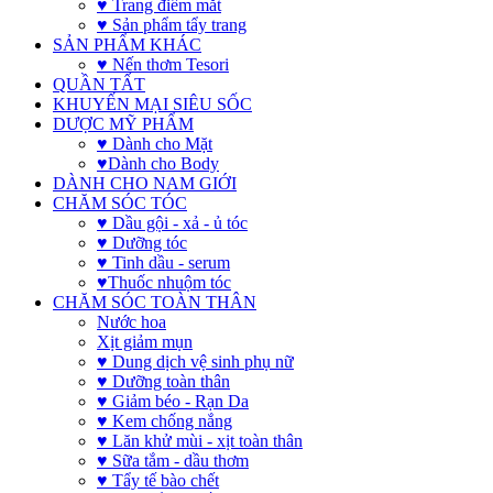
♥ Trang điểm mắt
♥ Sản phẩm tẩy trang
SẢN PHẨM KHÁC
♥ Nến thơm Tesori
QUẦN TẤT
KHUYẾN MẠI SIÊU SỐC
DƯỢC MỸ PHẨM
♥ Dành cho Mặt
♥Dành cho Body
DÀNH CHO NAM GIỚI
CHĂM SÓC TÓC
♥ Dầu gội - xả - ủ tóc
♥ Dưỡng tóc
♥ Tinh dầu - serum
♥Thuốc nhuộm tóc
CHĂM SÓC TOÀN THÂN
Nước hoa
Xịt giảm mụn
♥ Dung dịch vệ sinh phụ nữ
♥ Dưỡng toàn thân
♥ Giảm béo - Rạn Da
♥ Kem chống nắng
♥ Lăn khử mùi - xịt toàn thân
♥ Sữa tắm - dầu thơm
♥ Tẩy tế bào chết