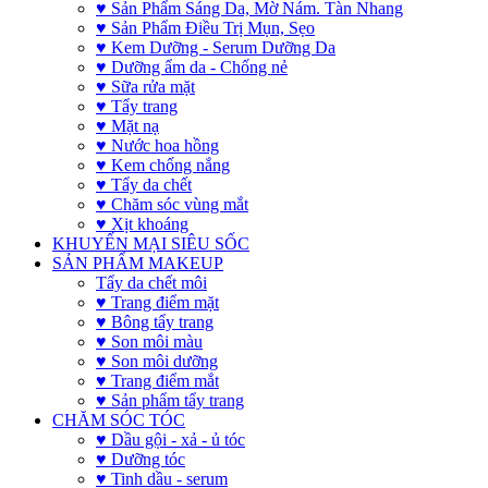
♥ Sản Phẩm Sáng Da, Mờ Nám. Tàn Nhang
♥ Sản Phẩm Điều Trị Mụn, Sẹo
♥ Kem Dưỡng - Serum Dưỡng Da
♥ Dưỡng ẩm da - Chống nẻ
♥ Sữa rửa mặt
♥ Tẩy trang
♥ Mặt nạ
♥ Nước hoa hồng
♥ Kem chống nắng
♥ Tẩy da chết
♥ Chăm sóc vùng mắt
♥ Xịt khoáng
KHUYẾN MẠI SIÊU SỐC
SẢN PHẨM MAKEUP
Tẩy da chết môi
♥ Trang điểm mặt
♥ Bông tẩy trang
♥ Son môi màu
♥ Son môi dưỡng
♥ Trang điểm mắt
♥ Sản phẩm tẩy trang
CHĂM SÓC TÓC
♥ Dầu gội - xả - ủ tóc
♥ Dưỡng tóc
♥ Tinh dầu - serum