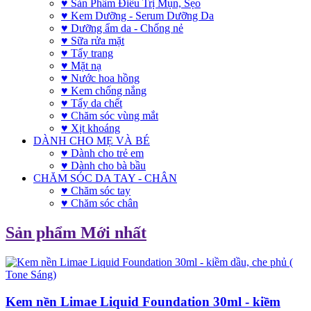
♥ Sản Phẩm Điều Trị Mụn, Sẹo
♥ Kem Dưỡng - Serum Dưỡng Da
♥ Dưỡng ẩm da - Chống nẻ
♥ Sữa rửa mặt
♥ Tẩy trang
♥ Mặt nạ
♥ Nước hoa hồng
♥ Kem chống nắng
♥ Tẩy da chết
♥ Chăm sóc vùng mắt
♥ Xịt khoáng
DÀNH CHO MẸ VÀ BÉ
♥ Dành cho trẻ em
♥ Dành cho bà bầu
CHĂM SÓC DA TAY - CHÂN
♥ Chăm sóc tay
♥ Chăm sóc chân
Sản phẩm Mới nhất
Kem nền Limae Liquid Foundation 30ml - kiềm