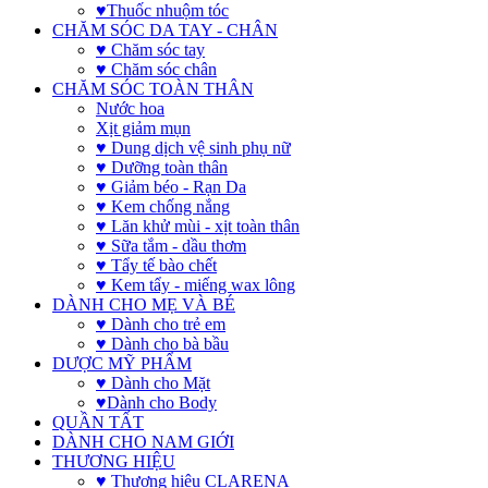
♥Thuốc nhuộm tóc
CHĂM SÓC DA TAY - CHÂN
♥ Chăm sóc tay
♥ Chăm sóc chân
CHĂM SÓC TOÀN THÂN
Nước hoa
Xịt giảm mụn
♥ Dung dịch vệ sinh phụ nữ
♥ Dưỡng toàn thân
♥ Giảm béo - Rạn Da
♥ Kem chống nắng
♥ Lăn khử mùi - xịt toàn thân
♥ Sữa tắm - dầu thơm
♥ Tẩy tế bào chết
♥ Kem tẩy - miếng wax lông
DÀNH CHO MẸ VÀ BÉ
♥ Dành cho trẻ em
♥ Dành cho bà bầu
DƯỢC MỸ PHẨM
♥ Dành cho Mặt
♥Dành cho Body
QUẦN TẤT
DÀNH CHO NAM GIỚI
THƯƠNG HIỆU
♥ Thương hiệu CLARENA