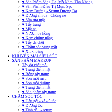
♥ Sản Phẩm Sáng Da, Mờ Nám. Tàn Nhang
♥ Sản Phẩm Điều Trị Mụn, Sẹo
♥ Kem Dưỡng - Serum Dưỡng Da
♥ Dưỡng ẩm da - Chống nẻ
♥ Sữa rửa mặt
♥ Tẩy trang
♥ Mặt nạ
♥ Nước hoa hồng
♥ Kem chống nắng
♥ Tẩy da chết
♥ Chăm sóc vùng mắt
♥ Xịt khoáng
KHUYẾN MẠI SIÊU SỐC
SẢN PHẨM MAKEUP
Tẩy da chết môi
♥ Trang điểm mặt
♥ Bông tẩy trang
♥ Son môi màu
♥ Son môi dưỡng
♥ Trang điểm mắt
♥ Sản phẩm tẩy trang
CHĂM SÓC TÓC
♥ Dầu gội - xả - ủ tóc
♥ Dưỡng tóc
♥ Tinh dầu - serum