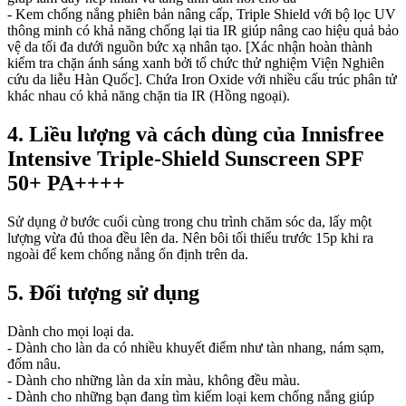
- Kem chống nắng phiên bản nâng cấp, Triple Shield với bộ lọc UV
thông minh có khả năng chống lại tia IR giúp nâng cao hiệu quả bảo
vệ da tối đa dưới nguồn bức xạ nhân tạo. [Xác nhận hoàn thành
kiểm tra chặn ánh sáng xanh bởi tổ chức thử nghiệm Viện Nghiên
cứu da liễu Hàn Quốc]. Chứa Iron Oxide với nhiều cấu trúc phân tử
khác nhau có khả năng chặn tia IR (Hồng ngoại).
4. Liều lượng và cách dùng của Innisfree
Intensive Triple-Shield Sunscreen SPF
50+ PA++++
Sử dụng ở bước cuối cùng trong chu trình chăm sóc da, lấy một
lượng vừa đủ thoa đều lên da. Nên bôi tối thiểu trước 15p khi ra
ngoài để kem chống nắng ổn định trên da.
5. Đối tượng sử dụng
Dành cho mọi loại da.
- Dành cho làn da có nhiều khuyết điểm như tàn nhang, nám sạm,
đốm nâu.
- Dành cho những làn da xỉn màu, không đều màu.
- Dành cho những bạn đang tìm kiếm loại kem chống nắng giúp