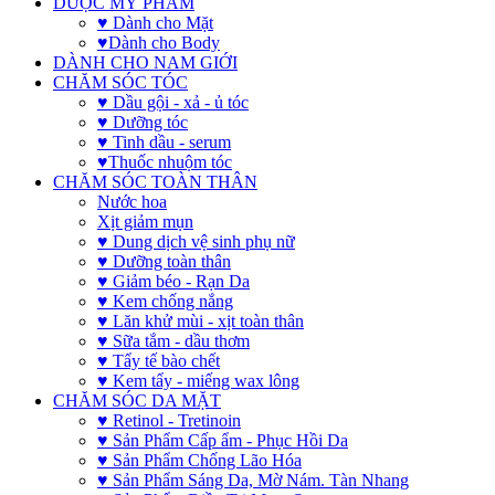
DƯỢC MỸ PHẨM
♥ Dành cho Mặt
♥Dành cho Body
DÀNH CHO NAM GIỚI
CHĂM SÓC TÓC
♥ Dầu gội - xả - ủ tóc
♥ Dưỡng tóc
♥ Tinh dầu - serum
♥Thuốc nhuộm tóc
CHĂM SÓC TOÀN THÂN
Nước hoa
Xịt giảm mụn
♥ Dung dịch vệ sinh phụ nữ
♥ Dưỡng toàn thân
♥ Giảm béo - Rạn Da
♥ Kem chống nắng
♥ Lăn khử mùi - xịt toàn thân
♥ Sữa tắm - dầu thơm
♥ Tẩy tế bào chết
♥ Kem tẩy - miếng wax lông
CHĂM SÓC DA MẶT
♥ Retinol - Tretinoin
♥ Sản Phẩm Cấp ẩm - Phục Hồi Da
♥ Sản Phẩm Chống Lão Hóa
♥ Sản Phẩm Sáng Da, Mờ Nám. Tàn Nhang