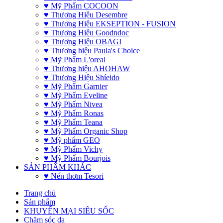
♥ Mỹ Phẩm COCOON
♥ Thương Hiệu Desembre
♥ Thương Hiệu EKSEPTION - FUSION
♥ Thương Hiệu Goodndoc
♥ Thương Hiệu OBAGI
♥ Thương hiệu Paula's Choice
♥ Mỹ Phẩm L'oreal
♥ Thương hiệu AHOHAW
♥ Thương Hiệu Shíeido
♥ Mỹ Phẩm Garnier
♥ Mỹ Phẩm Eveline
♥ Mỹ Phẩm Nivea
♥ Mỹ Phẩm Ronas
♥ Mỹ Phẩm Teana
♥ Mỹ Phẩm Organic Shop
♥ Mỹ phẩm GEO
♥ Mỹ Phẩm Vichy
♥ Mỹ Phẩm Bourjois
SẢN PHẨM KHÁC
♥ Nến thơm Tesori
Trang chủ
Sản phẩm
KHUYẾN MẠI SIÊU SỐC
Chăm sóc da