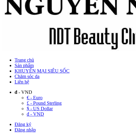
Trang chủ
Sản phẩm
KHUYẾN MẠI SIÊU SỐC
Chăm sóc da
Liên hệ
đ
- VND
€ - Euro
£ - Pound Sterling
$ - US Dollar
đ - VND
Đăng ký
Đăng nhập