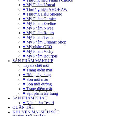
♥ Thương hiệu Paula's Choice
♥ Mỹ Phẩm L'oreal
♥ Thương hiệu AHOHAW
♥ Thương Hiệu Shíeido
♥ Mỹ Phẩm Garnier
♥ Mỹ Phẩm Eveline
♥ Mỹ Phẩm Nivea
♥ Mỹ Phẩm Ronas
♥ Mỹ Phẩm Teana
♥ Mỹ Phẩm Organic Shop
♥ Mỹ phẩm GEO
♥ Mỹ Phẩm Vichy
♥ Mỹ Phẩm Bourjois
SẢN PHẨM MAKEUP
Tẩy da chết môi
♥ Trang điểm mặt
♥ Bông tẩy trang
♥ Son môi màu
♥ Son môi dưỡng
♥ Trang điểm mắt
♥ Sản phẩm tẩy trang
SẢN PHẨM KHÁC
♥ Nến thơm Tesori
QUẦN TẤT
KHUYẾN MẠI SIÊU SỐC