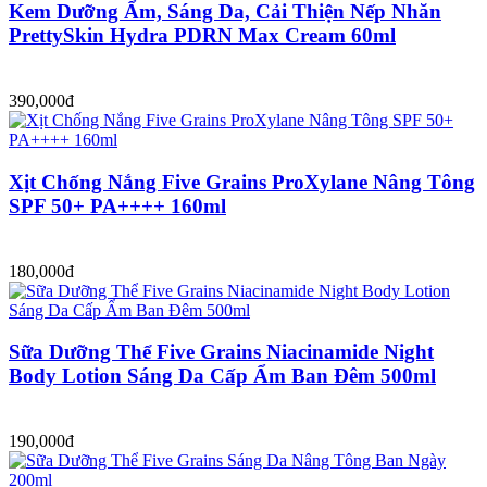
Kem Dưỡng Ẩm, Sáng Da, Cải Thiện Nếp Nhăn
PrettySkin Hydra PDRN Max Cream 60ml
390,000đ
Xịt Chống Nắng Five Grains ProXylane Nâng Tông
SPF 50+ PA++++ 160ml
180,000đ
Sữa Dưỡng Thể Five Grains Niacinamide Night
Body Lotion Sáng Da Cấp Ẩm Ban Đêm 500ml
190,000đ