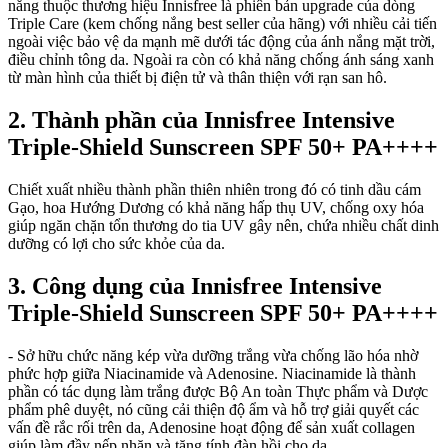
nắng thuộc thương hiệu Innisfree là phiên bản upgrade của dòng
Triple Care (kem chống nắng best seller của hãng) với nhiều cải tiến
ngoài việc bảo vệ da mạnh mẽ dưới tác động của ánh nắng mặt trời,
điều chỉnh tông da. Ngoài ra còn có khả năng chống ánh sáng xanh
từ màn hình của thiết bị điện tử và thân thiện với rạn san hô.
2. Thành phần của Innisfree Intensive
Triple-Shield Sunscreen SPF 50+ PA++++
Chiết xuất nhiều thành phần thiên nhiên trong đó có tinh dầu cám
Gạo, hoa Hướng Dương có khả năng hấp thụ UV, chống oxy hóa
giúp ngăn chặn tổn thương do tia UV gây nên, chứa nhiều chất dinh
dưỡng có lợi cho sức khỏe của da.
3. Công dụng của Innisfree Intensive
Triple-Shield Sunscreen SPF 50+ PA++++
- Sở hữu chức năng kép vừa dưỡng trắng vừa chống lão hóa nhờ
phức hợp giữa Niacinamide và Adenosine. Niacinamide là thành
phần có tác dụng làm trắng được Bộ An toàn Thực phẩm và Dược
phẩm phê duyệt, nó cũng cải thiện độ ẩm và hỗ trợ giải quyết các
vấn đề rắc rối trên da, Adenosine hoạt động để sản xuất collagen
giúp làm đầy nếp nhăn và tăng tính đàn hồi cho da