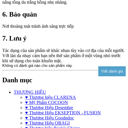
nâng tông da trắng hồng nhẹ nhàng.
6. Bảo quản
Nơi thoáng mát tránh ánh sáng trực tiếp
7. Lưu ý
Tác dụng của sản phẩm sẽ khác nhau tùy vào cơ địa của mỗi người.
Với làn da nhạy cảm bạn nên thử sản phẩm ở một vùng nhỏ trước
khi sử dụng cho toàn khuôn mặt.
Không có đánh giá nào cho sản phẩm này.
Danh mục
THƯƠNG HIỆU
♥ Thương hiệu CLARENA
♥ Mỹ Phẩm COCOON
♥ Thương Hiệu Desembre
♥ Thương Hiệu EKSEPTION - FUSION
♥ Thương Hiệu Goodndoc
♥ Thương Hiệu OBAGI