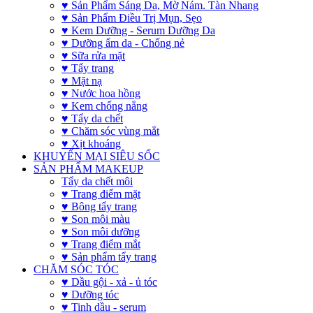
♥ Sản Phẩm Sáng Da, Mờ Nám. Tàn Nhang
♥ Sản Phẩm Điều Trị Mụn, Sẹo
♥ Kem Dưỡng - Serum Dưỡng Da
♥ Dưỡng ẩm da - Chống nẻ
♥ Sữa rửa mặt
♥ Tẩy trang
♥ Mặt nạ
♥ Nước hoa hồng
♥ Kem chống nắng
♥ Tẩy da chết
♥ Chăm sóc vùng mắt
♥ Xịt khoáng
KHUYẾN MẠI SIÊU SỐC
SẢN PHẨM MAKEUP
Tẩy da chết môi
♥ Trang điểm mặt
♥ Bông tẩy trang
♥ Son môi màu
♥ Son môi dưỡng
♥ Trang điểm mắt
♥ Sản phẩm tẩy trang
CHĂM SÓC TÓC
♥ Dầu gội - xả - ủ tóc
♥ Dưỡng tóc
♥ Tinh dầu - serum