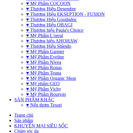
♥ Mỹ Phẩm COCOON
♥ Thương Hiệu Desembre
♥ Thương Hiệu EKSEPTION - FUSION
♥ Thương Hiệu Goodndoc
♥ Thương Hiệu OBAGI
♥ Thương hiệu Paula's Choice
♥ Mỹ Phẩm L'oreal
♥ Thương hiệu AHOHAW
♥ Thương Hiệu Shíeido
♥ Mỹ Phẩm Garnier
♥ Mỹ Phẩm Eveline
♥ Mỹ Phẩm Nivea
♥ Mỹ Phẩm Ronas
♥ Mỹ Phẩm Teana
♥ Mỹ Phẩm Organic Shop
♥ Mỹ phẩm GEO
♥ Mỹ Phẩm Vichy
♥ Mỹ Phẩm Bourjois
SẢN PHẨM KHÁC
♥ Nến thơm Tesori
Trang chủ
Sản phẩm
KHUYẾN MẠI SIÊU SỐC
Chăm sóc da