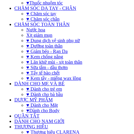
♥Thuốc nhuộm tóc
CHĂM SÓC DA TAY - CHÂN
♥ Chăm sóc tay
♥ Chăm sóc chân
CHĂM SÓC TOÀN THÂN
Nước hoa
Xịt giảm mụn
♥ Dung dịch vệ sinh phụ nữ
♥ Dưỡng toàn thân
♥ Giảm béo - Rạn Da
♥ Kem chống nắng
♥ Lăn khử mùi - xịt toàn thân
♥ Sữa tắm - dầu thơm
♥ Tẩy tế bào chết
♥ Kem tẩy - miếng wax lông
DÀNH CHO MẸ VÀ BÉ
♥ Dành cho trẻ em
♥ Dành cho bà bầu
DƯỢC MỸ PHẨM
♥ Dành cho Mặt
♥Dành cho Body
QUẦN TẤT
DÀNH CHO NAM GIỚI
THƯƠNG HIỆU
♥ Thương hiệu CLARENA