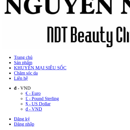
Trang chủ
Sản phẩm
KHUYẾN MẠI SIÊU SỐC
Chăm sóc da
Liên hệ
đ
- VND
€ - Euro
£ - Pound Sterling
$ - US Dollar
đ - VND
Đăng ký
Đăng nhập