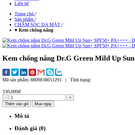
Liên hệ
Trang chủ
/
Sản phẩm
/
CHĂM SÓC DA MẶT
/
♥ Kem chống nắng
Kem chống nắng Dr.G Green Mild Up Sun
Mã sản phẩm:
8809838651291
|
Tình trạng:
330,000đ
-
+
Thêm vào giỏ
Mua ngay
Mô tả
Đánh giá (0)