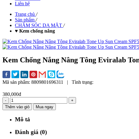
Liên hệ
Trang chủ
/
Sản phẩm
/
CHĂM SÓC DA MẶT
/
♥ Kem chống nắng
Kem Chống Nắng Nâng Tông Eviralab To
Mã sản phẩm:
8809801696311
|
Tình trạng:
380,000đ
-
+
Thêm vào giỏ
Mua ngay
Mô tả
Đánh giá (0)