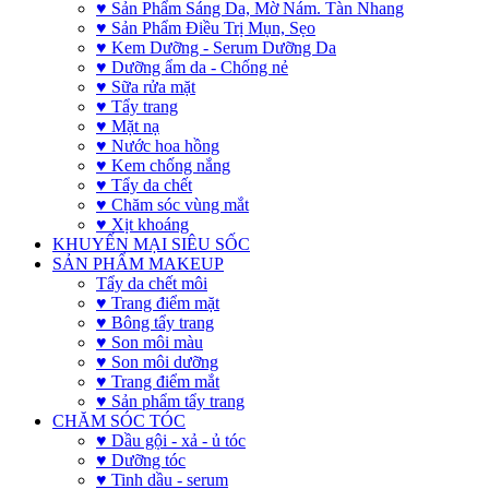
♥ Sản Phẩm Sáng Da, Mờ Nám. Tàn Nhang
♥ Sản Phẩm Điều Trị Mụn, Sẹo
♥ Kem Dưỡng - Serum Dưỡng Da
♥ Dưỡng ẩm da - Chống nẻ
♥ Sữa rửa mặt
♥ Tẩy trang
♥ Mặt nạ
♥ Nước hoa hồng
♥ Kem chống nắng
♥ Tẩy da chết
♥ Chăm sóc vùng mắt
♥ Xịt khoáng
KHUYẾN MẠI SIÊU SỐC
SẢN PHẨM MAKEUP
Tẩy da chết môi
♥ Trang điểm mặt
♥ Bông tẩy trang
♥ Son môi màu
♥ Son môi dưỡng
♥ Trang điểm mắt
♥ Sản phẩm tẩy trang
CHĂM SÓC TÓC
♥ Dầu gội - xả - ủ tóc
♥ Dưỡng tóc
♥ Tinh dầu - serum