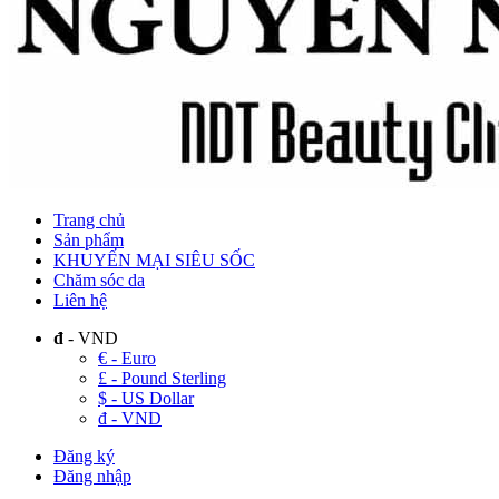
Trang chủ
Sản phẩm
KHUYẾN MẠI SIÊU SỐC
Chăm sóc da
Liên hệ
đ
- VND
€ - Euro
£ - Pound Sterling
$ - US Dollar
đ - VND
Đăng ký
Đăng nhập