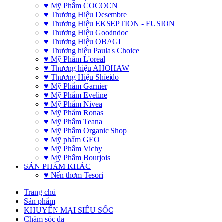
♥ Mỹ Phẩm COCOON
♥ Thương Hiệu Desembre
♥ Thương Hiệu EKSEPTION - FUSION
♥ Thương Hiệu Goodndoc
♥ Thương Hiệu OBAGI
♥ Thương hiệu Paula's Choice
♥ Mỹ Phẩm L'oreal
♥ Thương hiệu AHOHAW
♥ Thương Hiệu Shíeido
♥ Mỹ Phẩm Garnier
♥ Mỹ Phẩm Eveline
♥ Mỹ Phẩm Nivea
♥ Mỹ Phẩm Ronas
♥ Mỹ Phẩm Teana
♥ Mỹ Phẩm Organic Shop
♥ Mỹ phẩm GEO
♥ Mỹ Phẩm Vichy
♥ Mỹ Phẩm Bourjois
SẢN PHẨM KHÁC
♥ Nến thơm Tesori
Trang chủ
Sản phẩm
KHUYẾN MẠI SIÊU SỐC
Chăm sóc da