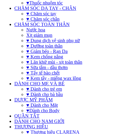
♥Thuốc nhuộm tóc
CHĂM SÓC DA TAY - CHÂN
♥ Chăm sóc tay
♥ Chăm sóc chân
CHĂM SÓC TOÀN THÂN
Nước hoa
Xịt giảm mụn
♥ Dung dịch vệ sinh phụ nữ
♥ Dưỡng toàn thân
♥ Giảm béo - Rạn Da
♥ Kem chống nắng
♥ Lăn khử mùi - xịt toàn thân
♥ Sữa tắm - dầu thơm
♥ Tẩy tế bào chết
♥ Kem tẩy - miếng wax lông
DÀNH CHO MẸ VÀ BÉ
♥ Dành cho trẻ em
♥ Dành cho bà bầu
DƯỢC MỸ PHẨM
♥ Dành cho Mặt
♥Dành cho Body
QUẦN TẤT
DÀNH CHO NAM GIỚI
THƯƠNG HIỆU
♥ Thương hiệu CLARENA