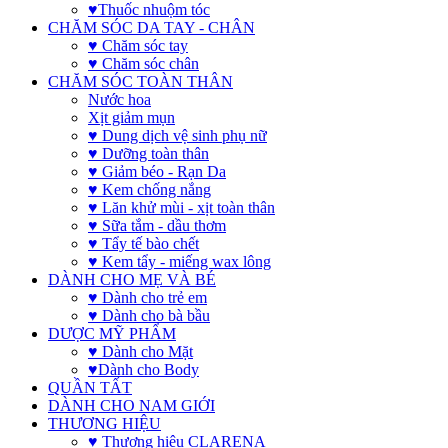
♥Thuốc nhuộm tóc
CHĂM SÓC DA TAY - CHÂN
♥ Chăm sóc tay
♥ Chăm sóc chân
CHĂM SÓC TOÀN THÂN
Nước hoa
Xịt giảm mụn
♥ Dung dịch vệ sinh phụ nữ
♥ Dưỡng toàn thân
♥ Giảm béo - Rạn Da
♥ Kem chống nắng
♥ Lăn khử mùi - xịt toàn thân
♥ Sữa tắm - dầu thơm
♥ Tẩy tế bào chết
♥ Kem tẩy - miếng wax lông
DÀNH CHO MẸ VÀ BÉ
♥ Dành cho trẻ em
♥ Dành cho bà bầu
DƯỢC MỸ PHẨM
♥ Dành cho Mặt
♥Dành cho Body
QUẦN TẤT
DÀNH CHO NAM GIỚI
THƯƠNG HIỆU
♥ Thương hiệu CLARENA