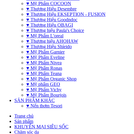
♥ Mỹ Phẩm COCOON
♥ Thương Hiệu Desembre
♥ Thương Hiệu EKSEPTION - FUSION
♥ Thương Hiệu Goodndoc
♥ Thương Hiệu OBAGI
♥ Thương hiệu Paula's Choice
♥ Mỹ Phẩm L'oreal
♥ Thương hiệu AHOHAW
♥ Thương Hiệu Shíeido
♥ Mỹ Phẩm Garnier
♥ Mỹ Phẩm Eveline
♥ Mỹ Phẩm Nivea
♥ Mỹ Phẩm Ronas
♥ Mỹ Phẩm Teana
♥ Mỹ Phẩm Organic Shop
♥ Mỹ phẩm GEO
♥ Mỹ Phẩm Vichy
♥ Mỹ Phẩm Bourjois
SẢN PHẨM KHÁC
♥ Nến thơm Tesori
Trang chủ
Sản phẩm
KHUYẾN MẠI SIÊU SỐC
Chăm sóc da