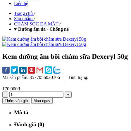
Liên hệ
Trang chủ
/
Sản phẩm
/
CHĂM SÓC DA MẶT
/
♥ Dưỡng ẩm da - Chống nẻ
Kem dưỡng ẩm bôi chàm sữa Dexeryl 50g
Mã sản phẩm:
3577056020766
|
Tình trạng:
170,000đ
-
+
Thêm vào giỏ
Mua ngay
Mô tả
Đánh giá (0)