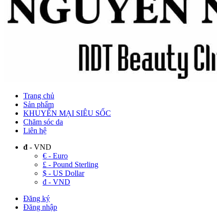
Trang chủ
Sản phẩm
KHUYẾN MẠI SIÊU SỐC
Chăm sóc da
Liên hệ
đ
- VND
€ - Euro
£ - Pound Sterling
$ - US Dollar
đ - VND
Đăng ký
Đăng nhập