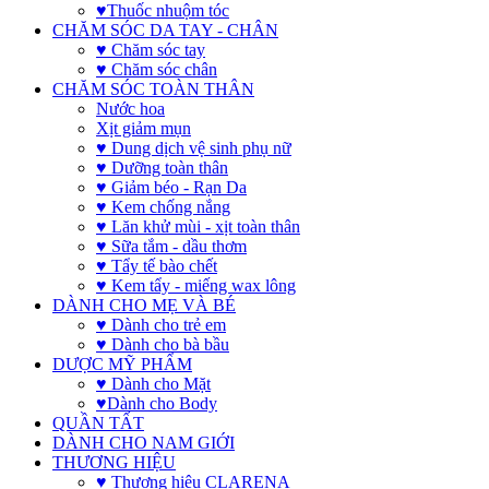
♥Thuốc nhuộm tóc
CHĂM SÓC DA TAY - CHÂN
♥ Chăm sóc tay
♥ Chăm sóc chân
CHĂM SÓC TOÀN THÂN
Nước hoa
Xịt giảm mụn
♥ Dung dịch vệ sinh phụ nữ
♥ Dưỡng toàn thân
♥ Giảm béo - Rạn Da
♥ Kem chống nắng
♥ Lăn khử mùi - xịt toàn thân
♥ Sữa tắm - dầu thơm
♥ Tẩy tế bào chết
♥ Kem tẩy - miếng wax lông
DÀNH CHO MẸ VÀ BÉ
♥ Dành cho trẻ em
♥ Dành cho bà bầu
DƯỢC MỸ PHẨM
♥ Dành cho Mặt
♥Dành cho Body
QUẦN TẤT
DÀNH CHO NAM GIỚI
THƯƠNG HIỆU
♥ Thương hiệu CLARENA