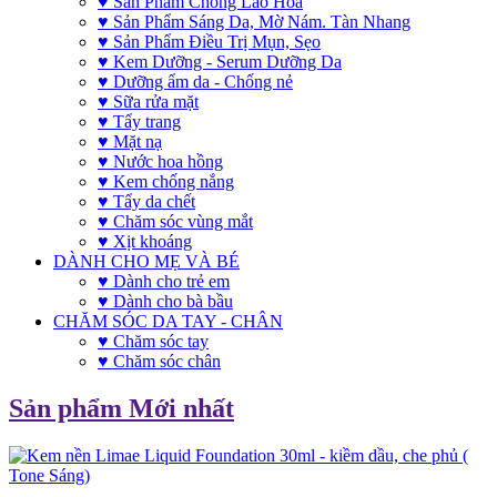
♥ Sản Phẩm Chống Lão Hóa
♥ Sản Phẩm Sáng Da, Mờ Nám. Tàn Nhang
♥ Sản Phẩm Điều Trị Mụn, Sẹo
♥ Kem Dưỡng - Serum Dưỡng Da
♥ Dưỡng ẩm da - Chống nẻ
♥ Sữa rửa mặt
♥ Tẩy trang
♥ Mặt nạ
♥ Nước hoa hồng
♥ Kem chống nắng
♥ Tẩy da chết
♥ Chăm sóc vùng mắt
♥ Xịt khoáng
DÀNH CHO MẸ VÀ BÉ
♥ Dành cho trẻ em
♥ Dành cho bà bầu
CHĂM SÓC DA TAY - CHÂN
♥ Chăm sóc tay
♥ Chăm sóc chân
Sản phẩm Mới nhất