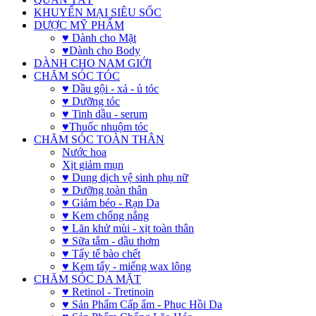
KHUYẾN MẠI SIÊU SỐC
DƯỢC MỸ PHẨM
♥ Dành cho Mặt
♥Dành cho Body
DÀNH CHO NAM GIỚI
CHĂM SÓC TÓC
♥ Dầu gội - xả - ủ tóc
♥ Dưỡng tóc
♥ Tinh dầu - serum
♥Thuốc nhuộm tóc
CHĂM SÓC TOÀN THÂN
Nước hoa
Xịt giảm mụn
♥ Dung dịch vệ sinh phụ nữ
♥ Dưỡng toàn thân
♥ Giảm béo - Rạn Da
♥ Kem chống nắng
♥ Lăn khử mùi - xịt toàn thân
♥ Sữa tắm - dầu thơm
♥ Tẩy tế bào chết
♥ Kem tẩy - miếng wax lông
CHĂM SÓC DA MẶT
♥ Retinol - Tretinoin
♥ Sản Phẩm Cấp ẩm - Phục Hồi Da