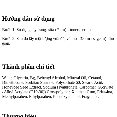
Hướng dẫn sử dụng
Bước 1: Sử dụng tẩy trang- sữa rửa mặt- toner- serum
Bước 2: Sau đó lấy một lượng vừa đủ, và thoa đều massage mặt thư
giãn.
Thành phần chi tiết
Water, Glycerin, Bg, Behenyl Alcohol, Mineral Oil, Cetanol,
Dimethicone, Sorbitan Stearate, Polysorbate 60, Stearic Acid,
Honeybee Seed Extract, Sodium Hyaluronate, Carbomer, (Acrylate
/ Alkyl Acrylate (C10-30)) Crosspolymer, Xanthan Gum, Edta-4na,
Methylparaben, Ethylparaben, Phenoxyethanol, Fragrance.
Thương hiệu