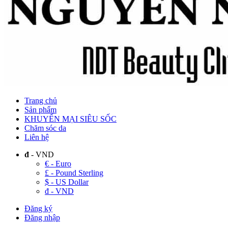
Trang chủ
Sản phẩm
KHUYẾN MẠI SIÊU SỐC
Chăm sóc da
Liên hệ
đ
- VND
€ - Euro
£ - Pound Sterling
$ - US Dollar
đ - VND
Đăng ký
Đăng nhập