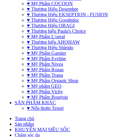
♥ Mỹ Phẩm COCOON
♥ Thương Hiệu Desembre
♥ Thương Hiệu EKSEPTION - FUSION
♥ Thương Hiệu Goodndoc
♥ Thương Hiệu OBAGI
♥ Thương hiệu Paula's Choice
♥ Mỹ Phẩm L'oreal
♥ Thương hiệu AHOHAW
♥ Thương Hiệu Shíeido
♥ Mỹ Phẩm Garnier
♥ Mỹ Phẩm Eveline
♥ Mỹ Phẩm Nivea
♥ Mỹ Phẩm Ronas
♥ Mỹ Phẩm Teana
♥ Mỹ Phẩm Organic Shop
♥ Mỹ phẩm GEO
♥ Mỹ Phẩm Vichy
♥ Mỹ Phẩm Bourjois
SẢN PHẨM KHÁC
♥ Nến thơm Tesori
Trang chủ
Sản phẩm
KHUYẾN MẠI SIÊU SỐC
Chăm sóc da