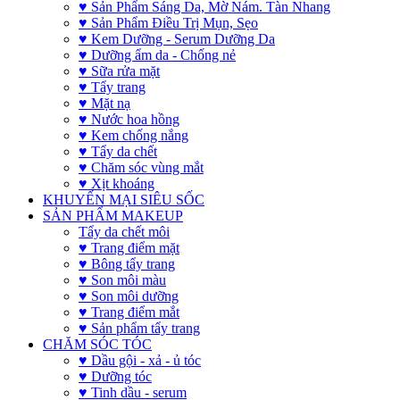
♥ Sản Phẩm Sáng Da, Mờ Nám. Tàn Nhang
♥ Sản Phẩm Điều Trị Mụn, Sẹo
♥ Kem Dưỡng - Serum Dưỡng Da
♥ Dưỡng ẩm da - Chống nẻ
♥ Sữa rửa mặt
♥ Tẩy trang
♥ Mặt nạ
♥ Nước hoa hồng
♥ Kem chống nắng
♥ Tẩy da chết
♥ Chăm sóc vùng mắt
♥ Xịt khoáng
KHUYẾN MẠI SIÊU SỐC
SẢN PHẨM MAKEUP
Tẩy da chết môi
♥ Trang điểm mặt
♥ Bông tẩy trang
♥ Son môi màu
♥ Son môi dưỡng
♥ Trang điểm mắt
♥ Sản phẩm tẩy trang
CHĂM SÓC TÓC
♥ Dầu gội - xả - ủ tóc
♥ Dưỡng tóc
♥ Tinh dầu - serum