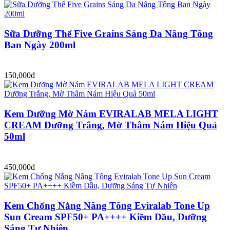
Sữa Dưỡng Thể Five Grains Sáng Da Nâng Tông
Ban Ngày 200ml
150,000đ
Kem Dưỡng Mờ Nám EVIRALAB MELA LIGHT
CREAM Dưỡng Trắng, Mờ Thâm Nám Hiệu Quả
50ml
450,000đ
Kem Chống Nắng Nâng Tông Eviralab Tone Up
Sun Cream SPF50+ PA++++ Kiềm Dầu, Dưỡng
Sáng Tự Nhiên