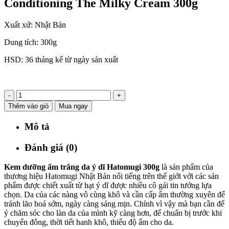
Conditioning The Milky Cream 300g
Xuất xứ: Nhật Bản
Dung tích: 300g
HSD: 36 tháng kể từ ngày sản xuất
-
+
Thêm vào giỏ
Mua ngay
Mô tả
Đánh giá (0)
Kem dưỡng ẩm trắng da ý dĩ Hatomugi 300g
là sản phẩm của
thương hiệu Hatomugi Nhật Bản nổi tiếng trên thế giới với các sản
phẩm được chiết xuất từ hạt ý dĩ được nhiều cô gái tin tưởng lựa
chọn. Da của các nàng vô cùng khô và cần cấp ẩm thường xuyên để
tránh lão hoá sớm, ngày càng sáng mịn. Chính vì vậy mà bạn cần để
ý chăm sóc cho làn da của mình kỹ càng hơn, để chuẩn bị trước khi
chuyển đông, thời tiết hanh khô, thiếu độ ẩm cho da.