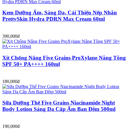
Kem Dưỡng Ẩm, Sáng Da, Cải Thiện Nếp Nhăn
PrettySkin Hydra PDRN Max Cream 60ml
390,000đ
Xịt Chống Nắng Five Grains ProXylane Nâng Tông
SPF 50+ PA++++ 160ml
180,000đ
Sữa Dưỡng Thể Five Grains Niacinamide Night
Body Lotion Sáng Da Cấp Ẩm Ban Đêm 500ml
190,000đ