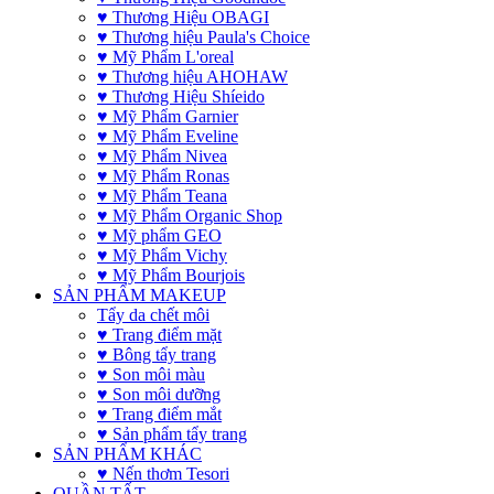
♥ Thương Hiệu OBAGI
♥ Thương hiệu Paula's Choice
♥ Mỹ Phẩm L'oreal
♥ Thương hiệu AHOHAW
♥ Thương Hiệu Shíeido
♥ Mỹ Phẩm Garnier
♥ Mỹ Phẩm Eveline
♥ Mỹ Phẩm Nivea
♥ Mỹ Phẩm Ronas
♥ Mỹ Phẩm Teana
♥ Mỹ Phẩm Organic Shop
♥ Mỹ phẩm GEO
♥ Mỹ Phẩm Vichy
♥ Mỹ Phẩm Bourjois
SẢN PHẨM MAKEUP
Tẩy da chết môi
♥ Trang điểm mặt
♥ Bông tẩy trang
♥ Son môi màu
♥ Son môi dưỡng
♥ Trang điểm mắt
♥ Sản phẩm tẩy trang
SẢN PHẨM KHÁC
♥ Nến thơm Tesori
QUẦN TẤT