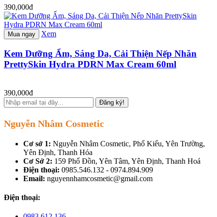
390,000đ
Xem
Mua ngay
Kem Dưỡng Ẩm, Sáng Da, Cải Thiện Nếp Nhăn
PrettySkin Hydra PDRN Max Cream 60ml
390,000đ
Đăng ký!
Nguyễn Nhâm Cosmetic
Cơ sở 1:
Nguyễn Nhâm Cosmetic, Phố Kiểu, Yên Trường,
Yên Định, Thanh Hóa
Cơ Sở 2:
159 Phố Đồn, Yên Tâm, Yên Định, Thanh Hoá
Điện thoại:
0985.546.132 - 0974.894.909
Email:
nguyennhamcosmetic@gmail.com
Điện thoại:
0983.612.136