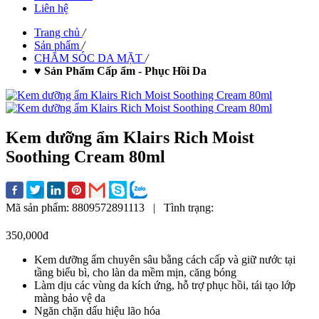
Liên hệ
Trang chủ
/
Sản phẩm
/
CHĂM SÓC DA MẶT
/
♥ Sản Phẩm Cấp ẩm - Phục Hồi Da
Kem dưỡng ẩm Klairs Rich Moist
Soothing Cream 80ml
Mã sản phẩm:
8809572891113
|
Tình trạng:
350,000đ
Kem dưỡng ẩm chuyên sâu bằng cách cấp và giữ nước tại
tầng biểu bì, cho làn da mềm mịn, căng bóng
Làm dịu các vùng da kích ứng, hỗ trợ phục hồi, tái tạo lớp
màng bảo vệ da
Ngăn chặn dấu hiệu lão hóa