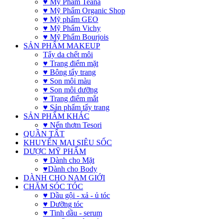
♥ Mỹ Phẩm Teana
♥ Mỹ Phẩm Organic Shop
♥ Mỹ phẩm GEO
♥ Mỹ Phẩm Vichy
♥ Mỹ Phẩm Bourjois
SẢN PHẨM MAKEUP
Tẩy da chết môi
♥ Trang điểm mặt
♥ Bông tẩy trang
♥ Son môi màu
♥ Son môi dưỡng
♥ Trang điểm mắt
♥ Sản phẩm tẩy trang
SẢN PHẨM KHÁC
♥ Nến thơm Tesori
QUẦN TẤT
KHUYẾN MẠI SIÊU SỐC
DƯỢC MỸ PHẨM
♥ Dành cho Mặt
♥Dành cho Body
DÀNH CHO NAM GIỚI
CHĂM SÓC TÓC
♥ Dầu gội - xả - ủ tóc
♥ Dưỡng tóc
♥ Tinh dầu - serum