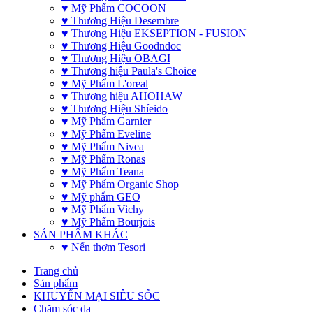
♥ Mỹ Phẩm COCOON
♥ Thương Hiệu Desembre
♥ Thương Hiệu EKSEPTION - FUSION
♥ Thương Hiệu Goodndoc
♥ Thương Hiệu OBAGI
♥ Thương hiệu Paula's Choice
♥ Mỹ Phẩm L'oreal
♥ Thương hiệu AHOHAW
♥ Thương Hiệu Shíeido
♥ Mỹ Phẩm Garnier
♥ Mỹ Phẩm Eveline
♥ Mỹ Phẩm Nivea
♥ Mỹ Phẩm Ronas
♥ Mỹ Phẩm Teana
♥ Mỹ Phẩm Organic Shop
♥ Mỹ phẩm GEO
♥ Mỹ Phẩm Vichy
♥ Mỹ Phẩm Bourjois
SẢN PHẨM KHÁC
♥ Nến thơm Tesori
Trang chủ
Sản phẩm
KHUYẾN MẠI SIÊU SỐC
Chăm sóc da