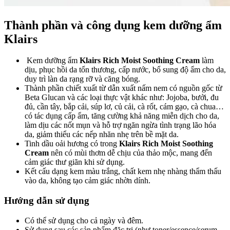
Thành phần và công dụng kem dưỡng ẩm
Klairs
Kem dưỡng ẩm
Klairs Rich Moist Soothing Cream
làm
dịu, phục hồi da tổn thương, cấp nước, bổ sung độ ẩm cho da,
duy trì làn da rạng rỡ và căng bóng.
Thành phần chiết xuất từ dẫn xuất nấm nem có nguồn gốc từ
Beta Glucan và các loại thực vật khác như: Jojoba, bưởi, đu
đủ, cần tây, bắp cải, súp lơ, củ cải, cà rốt, cám gạo, cà chua…
có tác dụng cấp ẩm, tăng cường khả năng miễn dịch cho da,
làm dịu các nốt mụn và hỗ trợ ngăn ngừa tình trạng lão hóa
da, giảm thiểu các nếp nhăn nhẹ trên bề mặt da.
Tinh dầu oải hương có trong
Klairs Rich Moist Soothing
Cream
nên có mùi thơm dễ chịu của thảo mộc, mang đến
cảm giác thư giãn khi sử dụng.
Kết cấu dạng kem màu trắng, chất kem nhẹ nhàng thẩm thấu
vào da, không tạo cảm giác nhờn dính.
Hướng dẫn sử dụng
Có thể sử dụng cho cả ngày và đêm.
Sử dụng sau các sản phẩm đặc trị (như toner/essence/serum