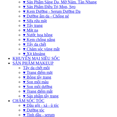
♥ Sản Phẩm Sáng Da, Mờ Nám. Tàn Nhang
♥ Sản Phẩm Điều Trị Mụn, Sẹo
♥ Kem Dưỡng - Serum Dưỡng Da
♥ Dưỡng ẩm da - Chống nẻ
♥ Sữa rửa mặt
♥ Tẩy trang
♥ Mặt nạ
♥ Nước hoa hồng
♥ Kem chống nắng
♥ Tẩy da chết
♥ Chăm sóc vùng mắt
♥ Xịt khoáng
KHUYẾN MẠI SIÊU SỐC
SẢN PHẨM MAKEUP
Tẩy da chết môi
♥ Trang điểm mặt
♥ Bông tẩy trang
♥ Son môi màu
♥ Son môi dưỡng
♥ Trang điểm mắt
♥ Sản phẩm tẩy trang
CHĂM SÓC TÓC
♥ Dầu gội - xả - ủ tóc
♥ Dưỡng tóc
♥ Tinh dầu - serum