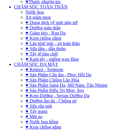
♥Thuốc nhuộm tóc
CHĂM SÓC TOÀN THÂN
Nước hoa
Xịt giảm mụn
♥ Dung dịch vệ sinh phụ nữ
♥ Dưỡng toàn thân
♥ Giảm béo - Rạn Da
♥ Kem chống nắng
♥ Lăn khử mùi - xịt toàn thân
♥ Sữa tắm - dầu thơm
♥ Tẩy tế bào chết
♥ Kem tẩy - miếng wax lông
CHĂM SÓC DA MẶT
♥ Retinol - Tretinoin
♥ Sản Phẩm Cấp ẩm - Phục Hồi Da
♥ Sản Phẩm Chống Lão Hóa
♥ Sản Phẩm Sáng Da, Mờ Nám. Tàn Nhang
♥ Sản Phẩm Điều Trị Mụn, Sẹo
♥ Kem Dưỡng - Serum Dưỡng Da
♥ Dưỡng ẩm da - Chống nẻ
♥ Sữa rửa mặt
♥ Tẩy trang
♥ Mặt nạ
♥ Nước hoa hồng
♥ Kem chống nắng