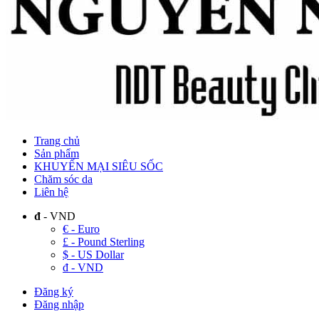
Trang chủ
Sản phẩm
KHUYẾN MẠI SIÊU SỐC
Chăm sóc da
Liên hệ
đ
- VND
€ - Euro
£ - Pound Sterling
$ - US Dollar
đ - VND
Đăng ký
Đăng nhập