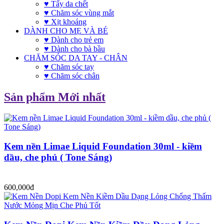
♥ Tẩy da chết
♥ Chăm sóc vùng mắt
♥ Xịt khoáng
DÀNH CHO MẸ VÀ BÉ
♥ Dành cho trẻ em
♥ Dành cho bà bầu
CHĂM SÓC DA TAY - CHÂN
♥ Chăm sóc tay
♥ Chăm sóc chân
Sản phẩm Mới nhất
Kem nền Limae Liquid Foundation 30ml - kiềm
dầu, che phủ ( Tone Sáng)
600,000đ