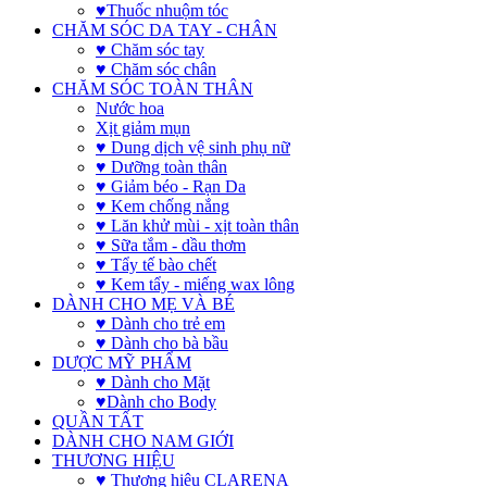
♥Thuốc nhuộm tóc
CHĂM SÓC DA TAY - CHÂN
♥ Chăm sóc tay
♥ Chăm sóc chân
CHĂM SÓC TOÀN THÂN
Nước hoa
Xịt giảm mụn
♥ Dung dịch vệ sinh phụ nữ
♥ Dưỡng toàn thân
♥ Giảm béo - Rạn Da
♥ Kem chống nắng
♥ Lăn khử mùi - xịt toàn thân
♥ Sữa tắm - dầu thơm
♥ Tẩy tế bào chết
♥ Kem tẩy - miếng wax lông
DÀNH CHO MẸ VÀ BÉ
♥ Dành cho trẻ em
♥ Dành cho bà bầu
DƯỢC MỸ PHẨM
♥ Dành cho Mặt
♥Dành cho Body
QUẦN TẤT
DÀNH CHO NAM GIỚI
THƯƠNG HIỆU
♥ Thương hiệu CLARENA