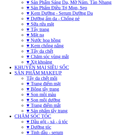
♥ Sản Phẩm Sáng Da, Mờ Nám. Tàn Nhang
♥ Sản Phẩm Điều Trị Mụn, Sẹo
♥ Kem Dưỡng - Serum Dưỡng Da
♥ Dưỡng ẩm da - Chống nẻ
♥ Sữa rửa mặt
♥ Tẩy trang
♥ Mặt nạ
♥ Nước hoa hồng
♥ Kem chống nắng
♥ Tẩy da chết
♥ Chăm sóc vùng mắt
♥ Xịt khoáng
KHUYẾN MẠI SIÊU SỐC
SẢN PHẨM MAKEUP
Tẩy da chết môi
♥ Trang điểm mặt
♥ Bông tẩy trang
♥ Son môi màu
♥ Son môi dưỡng
♥ Trang điểm mắt
♥ Sản phẩm tẩy trang
CHĂM SÓC TÓC
♥ Dầu gội - xả - ủ tóc
♥ Dưỡng tóc
♥ Tinh dầu - serum