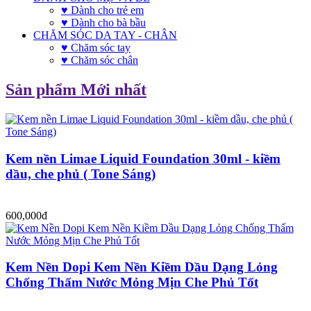
♥ Dành cho trẻ em
♥ Dành cho bà bầu
CHĂM SÓC DA TAY - CHÂN
♥ Chăm sóc tay
♥ Chăm sóc chân
Sản phẩm Mới nhất
Kem nền Limae Liquid Foundation 30ml - kiềm
dầu, che phủ ( Tone Sáng)
600,000đ
Kem Nền Dopi Kem Nền Kiềm Dầu Dạng Lỏng
Chống Thấm Nước Mỏng Mịn Che Phủ Tốt