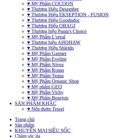
♥ Mỹ Phẩm COCOON
♥ Thương Hiệu Desembre
♥ Thương Hiệu EKSEPTION - FUSION
♥ Thương Hiệu Goodndoc
♥ Thương Hiệu OBAGI
♥ Thương hiệu Paula's Choice
♥ Mỹ Phẩm L'oreal
♥ Thương hiệu AHOHAW
♥ Thương Hiệu Shíeido
♥ Mỹ Phẩm Garnier
♥ Mỹ Phẩm Eveline
♥ Mỹ Phẩm Nivea
♥ Mỹ Phẩm Ronas
♥ Mỹ Phẩm Teana
♥ Mỹ Phẩm Organic Shop
♥ Mỹ phẩm GEO
♥ Mỹ Phẩm Vichy
♥ Mỹ Phẩm Bourjois
SẢN PHẨM KHÁC
♥ Nến thơm Tesori
Trang chủ
Sản phẩm
KHUYẾN MẠI SIÊU SỐC
Chăm sóc da