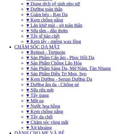
♥ Dung dịch vệ sinh phụ nữ
♥ Dưỡng toàn thân
♥ Giảm béo - Rạn Da
♥ Kem chống nắng
♥ Lăn khử mùi - xịt toàn thân
♥ Sữa tắm - dầu thơm
♥ Tẩy tế bào chết
♥ Kem tẩy - miếng wax lông
CHĂM SÓC DA MẶT
♥ Retinol - Tretinoin
♥ Sản Phẩm Cấp ẩm - Phục Hồi Da
♥ Sản Phẩm Chống Lão Hóa
♥ Sản Phẩm Sáng Da, Mờ Nám. Tàn Nhang
♥ Sản Phẩm Điều Trị Mụn, Sẹo
♥ Kem Dưỡng - Serum Dưỡng Da
♥ Dưỡng ẩm da - Chống nẻ
♥ Sữa rửa mặt
♥ Tẩy trang
♥ Mặt nạ
♥ Nước hoa hồng
♥ Kem chống nắng
♥ Tẩy da chết
♥ Chăm sóc vùng mắt
♥ Xịt khoáng
DÀNH CHO MẸ VÀ BÉ