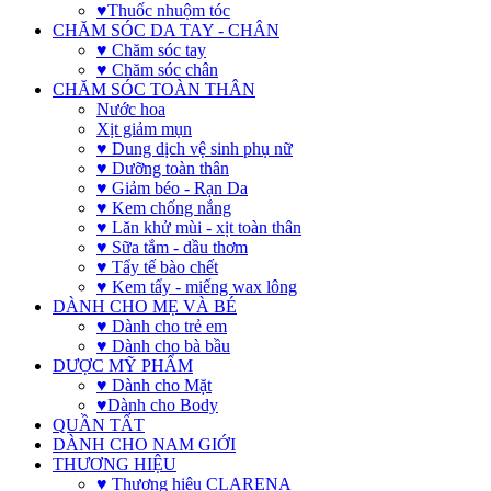
♥Thuốc nhuộm tóc
CHĂM SÓC DA TAY - CHÂN
♥ Chăm sóc tay
♥ Chăm sóc chân
CHĂM SÓC TOÀN THÂN
Nước hoa
Xịt giảm mụn
♥ Dung dịch vệ sinh phụ nữ
♥ Dưỡng toàn thân
♥ Giảm béo - Rạn Da
♥ Kem chống nắng
♥ Lăn khử mùi - xịt toàn thân
♥ Sữa tắm - dầu thơm
♥ Tẩy tế bào chết
♥ Kem tẩy - miếng wax lông
DÀNH CHO MẸ VÀ BÉ
♥ Dành cho trẻ em
♥ Dành cho bà bầu
DƯỢC MỸ PHẨM
♥ Dành cho Mặt
♥Dành cho Body
QUẦN TẤT
DÀNH CHO NAM GIỚI
THƯƠNG HIỆU
♥ Thương hiệu CLARENA