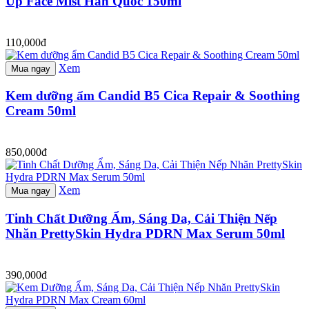
Up Face Mist Hàn Quốc 150ml
110,000đ
Xem
Mua ngay
Kem dưỡng ẩm Candid B5 Cica Repair & Soothing
Cream 50ml
850,000đ
Xem
Mua ngay
Tinh Chất Dưỡng Ẩm, Sáng Da, Cải Thiện Nếp
Nhăn PrettySkin Hydra PDRN Max Serum 50ml
390,000đ