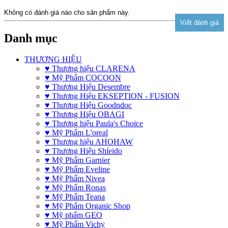
Không có đánh giá nào cho sản phẩm này.
Danh mục
THƯƠNG HIỆU
♥ Thương hiệu CLARENA
♥ Mỹ Phẩm COCOON
♥ Thương Hiệu Desembre
♥ Thương Hiệu EKSEPTION - FUSION
♥ Thương Hiệu Goodndoc
♥ Thương Hiệu OBAGI
♥ Thương hiệu Paula's Choice
♥ Mỹ Phẩm L'oreal
♥ Thương hiệu AHOHAW
♥ Thương Hiệu Shíeido
♥ Mỹ Phẩm Garnier
♥ Mỹ Phẩm Eveline
♥ Mỹ Phẩm Nivea
♥ Mỹ Phẩm Ronas
♥ Mỹ Phẩm Teana
♥ Mỹ Phẩm Organic Shop
♥ Mỹ phẩm GEO
♥ Mỹ Phẩm Vichy