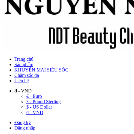
Trang chủ
Sản phẩm
KHUYẾN MẠI SIÊU SỐC
Chăm sóc da
Liên hệ
đ
- VND
€ - Euro
£ - Pound Sterling
$ - US Dollar
đ - VND
Đăng ký
Đăng nhập