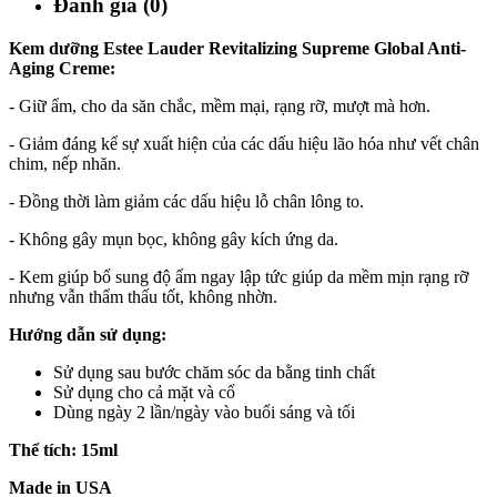
Đánh giá (0)
Kem dưỡng Estee Lauder Revitalizing Supreme Global Anti-
Aging Creme:
- Giữ ẩm, cho da săn chắc, mềm mại, rạng rỡ, mượt mà hơn.
- Giảm đáng kể sự xuất hiện của các dấu hiệu lão hóa như vết chân
chim, nếp nhăn.
- Đồng thời làm giảm các dấu hiệu lỗ chân lông to.
- Không gây mụn bọc, không gây kích ứng da.
- Kem giúp bổ sung độ ẩm ngay lập tức giúp da mềm mịn rạng rỡ
nhưng vẫn thẩm thấu tốt, không nhờn.
Hướng dẫn sử dụng:
Sử dụng sau bước chăm sóc da bằng tinh chất
Sử dụng cho cả mặt và cổ
Dùng ngày 2 lần/ngày vào buổi sáng và tối
Thể tích: 15ml
Made in USA