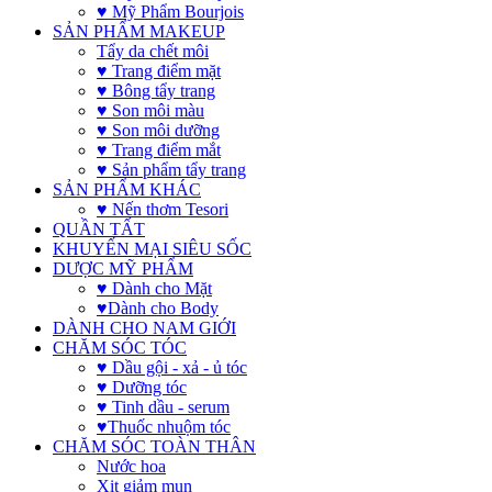
♥ Mỹ Phẩm Bourjois
SẢN PHẨM MAKEUP
Tẩy da chết môi
♥ Trang điểm mặt
♥ Bông tẩy trang
♥ Son môi màu
♥ Son môi dưỡng
♥ Trang điểm mắt
♥ Sản phẩm tẩy trang
SẢN PHẨM KHÁC
♥ Nến thơm Tesori
QUẦN TẤT
KHUYẾN MẠI SIÊU SỐC
DƯỢC MỸ PHẨM
♥ Dành cho Mặt
♥Dành cho Body
DÀNH CHO NAM GIỚI
CHĂM SÓC TÓC
♥ Dầu gội - xả - ủ tóc
♥ Dưỡng tóc
♥ Tinh dầu - serum
♥Thuốc nhuộm tóc
CHĂM SÓC TOÀN THÂN
Nước hoa
Xịt giảm mụn