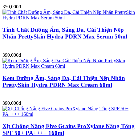
350,000đ
Tinh Chất Dưỡng Ẩm, Sáng Da, Cải Thiện Nếp
Nhăn PrettySkin Hydra PDRN Max Serum 50ml
390,000đ
Kem Dưỡng Ẩm, Sáng Da, Cải Thiện Nếp Nhăn
PrettySkin Hydra PDRN Max Cream 60ml
390,000đ
Xịt Chống Nắng Five Grains ProXylane Nâng Tông
SPF 50+ PA++++ 160ml