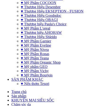
♥ Mỹ Phẩm COCOON
♥ Thương Hiệu Desembre
♥ Thương Hiệu EKSEPTION - FUSION
♥ Thương Hiệu Goodndoc
♥ Thương Hiệu OBAGI
♥ Thương hiệu Paula's Choice
♥ Mỹ Phẩm L'oreal
♥ Thương hiệu AHOHAW
♥ Thương Hiệu Shíeido
♥ Mỹ Phẩm Garnier
♥ Mỹ Phẩm Eveline
♥ Mỹ Phẩm Nivea
♥ Mỹ Phẩm Ronas
♥ Mỹ Phẩm Teana
♥ Mỹ Phẩm Organic Shop
♥ Mỹ phẩm GEO
♥ Mỹ Phẩm Vichy
♥ Mỹ Phẩm Bourjois
SẢN PHẨM KHÁC
♥ Nến thơm Tesori
Trang chủ
Sản phẩm
KHUYẾN MẠI SIÊU SỐC
Chăm sóc da