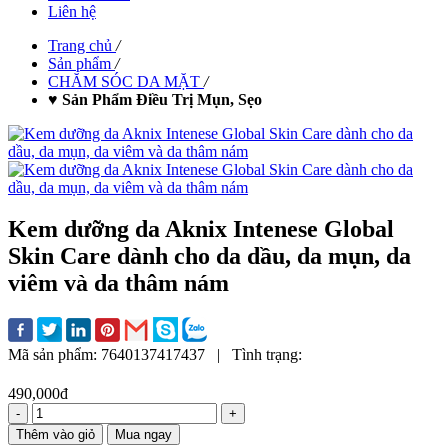
Liên hệ
Trang chủ
/
Sản phẩm
/
CHĂM SÓC DA MẶT
/
♥ Sản Phẩm Điều Trị Mụn, Sẹo
Kem dưỡng da Aknix Intenese Global
Skin Care dành cho da dầu, da mụn, da
viêm và da thâm nám
Mã sản phẩm:
7640137417437
|
Tình trạng:
490,000đ
-
+
Thêm vào giỏ
Mua ngay