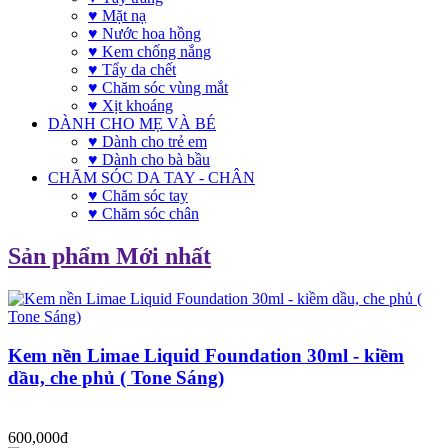
♥ Mặt nạ
♥ Nước hoa hồng
♥ Kem chống nắng
♥ Tẩy da chết
♥ Chăm sóc vùng mắt
♥ Xịt khoáng
DÀNH CHO MẸ VÀ BÉ
♥ Dành cho trẻ em
♥ Dành cho bà bầu
CHĂM SÓC DA TAY - CHÂN
♥ Chăm sóc tay
♥ Chăm sóc chân
Sản phẩm Mới nhất
Kem nền Limae Liquid Foundation 30ml - kiềm
dầu, che phủ ( Tone Sáng)
600,000đ