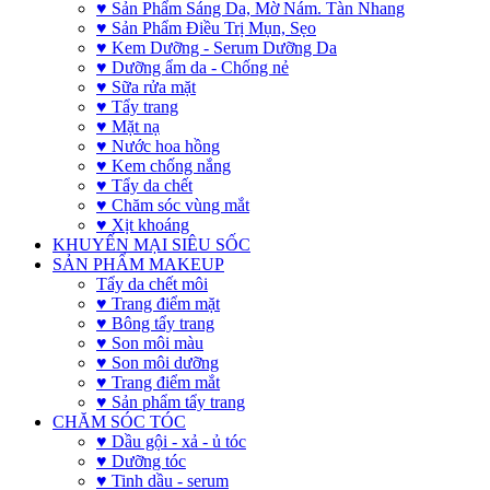
♥ Sản Phẩm Sáng Da, Mờ Nám. Tàn Nhang
♥ Sản Phẩm Điều Trị Mụn, Sẹo
♥ Kem Dưỡng - Serum Dưỡng Da
♥ Dưỡng ẩm da - Chống nẻ
♥ Sữa rửa mặt
♥ Tẩy trang
♥ Mặt nạ
♥ Nước hoa hồng
♥ Kem chống nắng
♥ Tẩy da chết
♥ Chăm sóc vùng mắt
♥ Xịt khoáng
KHUYẾN MẠI SIÊU SỐC
SẢN PHẨM MAKEUP
Tẩy da chết môi
♥ Trang điểm mặt
♥ Bông tẩy trang
♥ Son môi màu
♥ Son môi dưỡng
♥ Trang điểm mắt
♥ Sản phẩm tẩy trang
CHĂM SÓC TÓC
♥ Dầu gội - xả - ủ tóc
♥ Dưỡng tóc
♥ Tinh dầu - serum