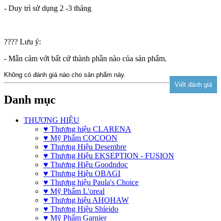
- Duy trì sử dụng 2 -3 tháng
???? Lưu ý:
- Mẫn cảm với bất cứ thành phần nào của sản phẩm.
Không có đánh giá nào cho sản phẩm này.
Danh mục
THƯƠNG HIỆU
♥ Thương hiệu CLARENA
♥ Mỹ Phẩm COCOON
♥ Thương Hiệu Desembre
♥ Thương Hiệu EKSEPTION - FUSION
♥ Thương Hiệu Goodndoc
♥ Thương Hiệu OBAGI
♥ Thương hiệu Paula's Choice
♥ Mỹ Phẩm L'oreal
♥ Thương hiệu AHOHAW
♥ Thương Hiệu Shíeido
♥ Mỹ Phẩm Garnier