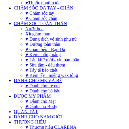
♥Thuốc nhuộm tóc
CHĂM SÓC DA TAY - CHÂN
♥ Chăm sóc tay
♥ Chăm sóc chân
CHĂM SÓC TOÀN THÂN
Nước hoa
Xịt giảm mụn
♥ Dung dịch vệ sinh phụ nữ
♥ Dưỡng toàn thân
♥ Giảm béo - Rạn Da
♥ Kem chống nắng
♥ Lăn khử mùi - xịt toàn thân
♥ Sữa tắm - dầu thơm
♥ Tẩy tế bào chết
♥ Kem tẩy - miếng wax lông
DÀNH CHO MẸ VÀ BÉ
♥ Dành cho trẻ em
♥ Dành cho bà bầu
DƯỢC MỸ PHẨM
♥ Dành cho Mặt
♥Dành cho Body
QUẦN TẤT
DÀNH CHO NAM GIỚI
THƯƠNG HIỆU
♥ Thương hiệu CLARENA