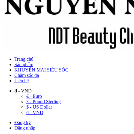
Trang chủ
Sản phẩm
KHUYẾN MẠI SIÊU SỐC
Chăm sóc da
Liên hệ
đ
- VND
€ - Euro
£ - Pound Sterling
$ - US Dollar
đ - VND
Đăng ký
Đăng nhập