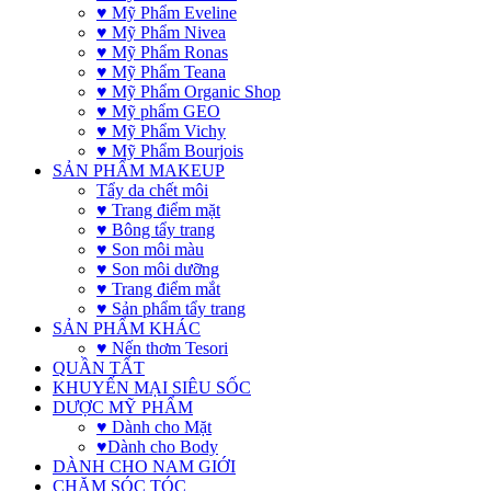
♥ Mỹ Phẩm Eveline
♥ Mỹ Phẩm Nivea
♥ Mỹ Phẩm Ronas
♥ Mỹ Phẩm Teana
♥ Mỹ Phẩm Organic Shop
♥ Mỹ phẩm GEO
♥ Mỹ Phẩm Vichy
♥ Mỹ Phẩm Bourjois
SẢN PHẨM MAKEUP
Tẩy da chết môi
♥ Trang điểm mặt
♥ Bông tẩy trang
♥ Son môi màu
♥ Son môi dưỡng
♥ Trang điểm mắt
♥ Sản phẩm tẩy trang
SẢN PHẨM KHÁC
♥ Nến thơm Tesori
QUẦN TẤT
KHUYẾN MẠI SIÊU SỐC
DƯỢC MỸ PHẨM
♥ Dành cho Mặt
♥Dành cho Body
DÀNH CHO NAM GIỚI
CHĂM SÓC TÓC