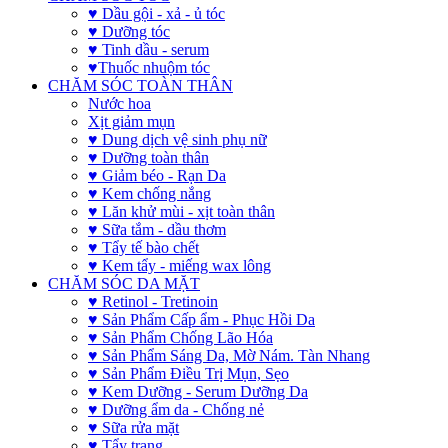
♥ Dầu gội - xả - ủ tóc
♥ Dưỡng tóc
♥ Tinh dầu - serum
♥Thuốc nhuộm tóc
CHĂM SÓC TOÀN THÂN
Nước hoa
Xịt giảm mụn
♥ Dung dịch vệ sinh phụ nữ
♥ Dưỡng toàn thân
♥ Giảm béo - Rạn Da
♥ Kem chống nắng
♥ Lăn khử mùi - xịt toàn thân
♥ Sữa tắm - dầu thơm
♥ Tẩy tế bào chết
♥ Kem tẩy - miếng wax lông
CHĂM SÓC DA MẶT
♥ Retinol - Tretinoin
♥ Sản Phẩm Cấp ẩm - Phục Hồi Da
♥ Sản Phẩm Chống Lão Hóa
♥ Sản Phẩm Sáng Da, Mờ Nám. Tàn Nhang
♥ Sản Phẩm Điều Trị Mụn, Sẹo
♥ Kem Dưỡng - Serum Dưỡng Da
♥ Dưỡng ẩm da - Chống nẻ
♥ Sữa rửa mặt
♥ Tẩy trang