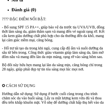
Đánh giá (0)
???? ĐẶC ĐIỂM NỔI BẬT:
- Bổ sung SPF 15 PA++, giúp bảo vệ da trước tia UVA/UVB, đồng
thời làm sáng da, giảm thâm sạm và mang đến vẻ ngoài rạng rỡ. Kết
cấu kem giàu dưỡng chất phù hợp cho da thường đến da khô, mang
lại cảm giác mềm mại, căng bóng.
- Hỗ trợ tái tạo da trong khi ngủ, cung cấp độ ẩm và nuôi dưỡng da
sâu từ bên trong. Công thức giàu vitamin giúp làm sáng da, làm mờ
đốm nâu và mang đến làn da mịn màng, rạng rỡ vào sáng hôm sau.
Bộ đôi này hứa hẹn mang lại làn da sáng mịn, căng bóng chỉ trong
28 ngày, giúp phái đẹp tự tin tỏa sáng mọi lúc mọi nơi.
✪ CÁCH SỬ DỤNG
Hướng dẫn sử dụng: Sử dụng ở bước cuối cùng trong chu trình
chăm sóc da vào buổi sáng. Lấy ra một lượng kem vừa đủ và thoa
đều trên khắp khuôn mặt. Vỗ nhẹ để dưỡng chất hấp thụ hết vào da