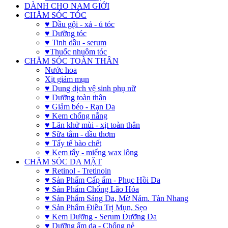
DÀNH CHO NAM GIỚI
CHĂM SÓC TÓC
♥ Dầu gội - xả - ủ tóc
♥ Dưỡng tóc
♥ Tinh dầu - serum
♥Thuốc nhuộm tóc
CHĂM SÓC TOÀN THÂN
Nước hoa
Xịt giảm mụn
♥ Dung dịch vệ sinh phụ nữ
♥ Dưỡng toàn thân
♥ Giảm béo - Rạn Da
♥ Kem chống nắng
♥ Lăn khử mùi - xịt toàn thân
♥ Sữa tắm - dầu thơm
♥ Tẩy tế bào chết
♥ Kem tẩy - miếng wax lông
CHĂM SÓC DA MẶT
♥ Retinol - Tretinoin
♥ Sản Phẩm Cấp ẩm - Phục Hồi Da
♥ Sản Phẩm Chống Lão Hóa
♥ Sản Phẩm Sáng Da, Mờ Nám. Tàn Nhang
♥ Sản Phẩm Điều Trị Mụn, Sẹo
♥ Kem Dưỡng - Serum Dưỡng Da
♥ Dưỡng ẩm da - Chống nẻ