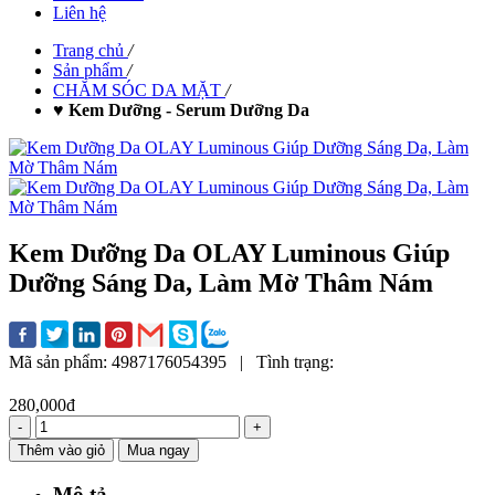
Liên hệ
Trang chủ
/
Sản phẩm
/
CHĂM SÓC DA MẶT
/
♥ Kem Dưỡng - Serum Dưỡng Da
Kem Dưỡng Da OLAY Luminous Giúp
Dưỡng Sáng Da, Làm Mờ Thâm Nám
Mã sản phẩm:
4987176054395
|
Tình trạng:
280,000đ
-
+
Thêm vào giỏ
Mua ngay
Mô tả