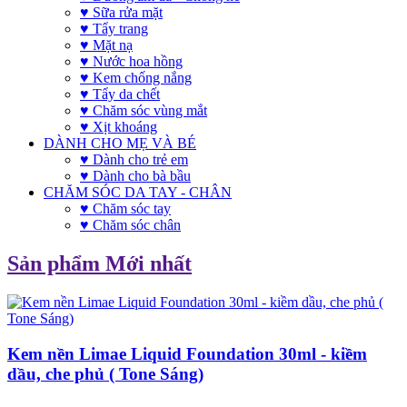
♥ Sữa rửa mặt
♥ Tẩy trang
♥ Mặt nạ
♥ Nước hoa hồng
♥ Kem chống nắng
♥ Tẩy da chết
♥ Chăm sóc vùng mắt
♥ Xịt khoáng
DÀNH CHO MẸ VÀ BÉ
♥ Dành cho trẻ em
♥ Dành cho bà bầu
CHĂM SÓC DA TAY - CHÂN
♥ Chăm sóc tay
♥ Chăm sóc chân
Sản phẩm Mới nhất
Kem nền Limae Liquid Foundation 30ml - kiềm
dầu, che phủ ( Tone Sáng)