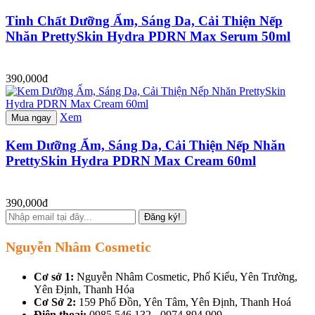
Tinh Chất Dưỡng Ẩm, Sáng Da, Cải Thiện Nếp
Nhăn PrettySkin Hydra PDRN Max Serum 50ml
390,000đ
Xem
Mua ngay
Kem Dưỡng Ẩm, Sáng Da, Cải Thiện Nếp Nhăn
PrettySkin Hydra PDRN Max Cream 60ml
390,000đ
Đăng ký!
Nguyễn Nhâm Cosmetic
Cơ sở 1:
Nguyễn Nhâm Cosmetic, Phố Kiểu, Yên Trường,
Yên Định, Thanh Hóa
Cơ Sở 2:
159 Phố Đồn, Yên Tâm, Yên Định, Thanh Hoá
Điện thoại:
0985.546.132 - 0974.894.909