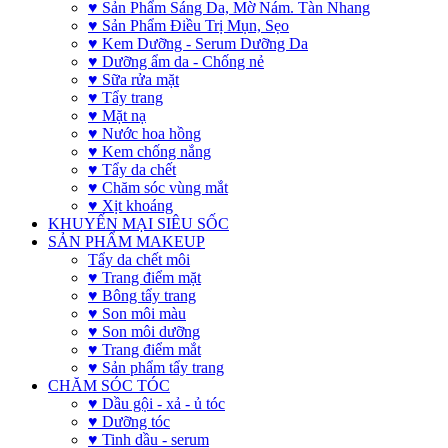
♥ Sản Phẩm Sáng Da, Mờ Nám. Tàn Nhang
♥ Sản Phẩm Điều Trị Mụn, Sẹo
♥ Kem Dưỡng - Serum Dưỡng Da
♥ Dưỡng ẩm da - Chống nẻ
♥ Sữa rửa mặt
♥ Tẩy trang
♥ Mặt nạ
♥ Nước hoa hồng
♥ Kem chống nắng
♥ Tẩy da chết
♥ Chăm sóc vùng mắt
♥ Xịt khoáng
KHUYẾN MẠI SIÊU SỐC
SẢN PHẨM MAKEUP
Tẩy da chết môi
♥ Trang điểm mặt
♥ Bông tẩy trang
♥ Son môi màu
♥ Son môi dưỡng
♥ Trang điểm mắt
♥ Sản phẩm tẩy trang
CHĂM SÓC TÓC
♥ Dầu gội - xả - ủ tóc
♥ Dưỡng tóc
♥ Tinh dầu - serum