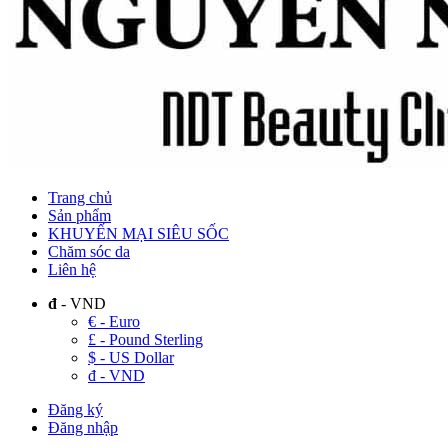
Trang chủ
Sản phẩm
KHUYẾN MẠI SIÊU SỐC
Chăm sóc da
Liên hệ
đ
- VND
€ - Euro
£ - Pound Sterling
$ - US Dollar
đ - VND
Đăng ký
Đăng nhập