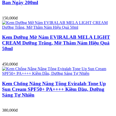
Ban Ngày 200ml
150,000đ
Kem Dưỡng Mờ Nám EVIRALAB MELA LIGHT
CREAM Dưỡng Trắng, Mờ Thâm Nám Hiệu Quả
50ml
450,000đ
Kem Chống Nắng Nâng Tông Eviralab Tone Up
Sun Cream SPF50+ PA++++ Kiềm Dầu, Dưỡng
Sáng Tự Nhiên
380,000đ