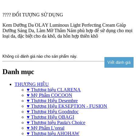
???? ĐỐI TƯỢNG SỬ DỤNG
Kem Dưỡng Da OLAY Luminous Light Perfecting Cream Giúp
Dưỡng Sáng Da, Làm Mờ Thâm Nám phù hợp để sử dụng cho mọi
loại da, đặc biệt cho da khô, da hỗn hợp thiên khô
Không có đánh giá nào cho sản phẩm này.
Danh mục
THƯƠNG HIỆU
♥ Thương hiệu CLARENA
♥ Mỹ Phẩm COCOON
♥ Thương Hiệu Desembre
♥ Thương Hiệu EKSEPTION - FUSION
♥ Thương Hiệu Goodndoc
♥ Thương Hiệu OBAGI
♥ Thương hiệu Paula's Choice
♥ Mỹ Phẩm L'oreal
♥ Thương hiệu AHOHAW