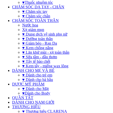
♥Thuốc nhuộm tóc
CHĂM SÓC DA TAY - CHÂN
♥ Chăm sóc tay
♥ Chăm sóc chân
CHĂM SÓC TOÀN THÂN
Nước hoa
Xịt giảm mụn
♥ Dung dịch vệ sinh phụ nữ
♥ Dưỡng toàn thân
♥ Giảm béo - Rạn Da
♥ Kem chống nắng
♥ Lăn khử mùi - xịt toàn thân
♥ Sữa tắm - dầu thơm
♥ Tẩy tế bào chết
♥ Kem tẩy - miếng wax lông
DÀNH CHO MẸ VÀ BÉ
♥ Dành cho trẻ em
♥ Dành cho bà bầu
DƯỢC MỸ PHẨM
♥ Dành cho Mặt
♥Dành cho Body
QUẦN TẤT
DÀNH CHO NAM GIỚI
THƯƠNG HIỆU
♥ Thương hiệu CLARENA