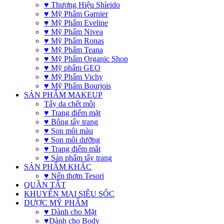
♥ Thương Hiệu Shíeido
♥ Mỹ Phẩm Garnier
♥ Mỹ Phẩm Eveline
♥ Mỹ Phẩm Nivea
♥ Mỹ Phẩm Ronas
♥ Mỹ Phẩm Teana
♥ Mỹ Phẩm Organic Shop
♥ Mỹ phẩm GEO
♥ Mỹ Phẩm Vichy
♥ Mỹ Phẩm Bourjois
SẢN PHẨM MAKEUP
Tẩy da chết môi
♥ Trang điểm mặt
♥ Bông tẩy trang
♥ Son môi màu
♥ Son môi dưỡng
♥ Trang điểm mắt
♥ Sản phẩm tẩy trang
SẢN PHẨM KHÁC
♥ Nến thơm Tesori
QUẦN TẤT
KHUYẾN MẠI SIÊU SỐC
DƯỢC MỸ PHẨM
♥ Dành cho Mặt
♥Dành cho Body