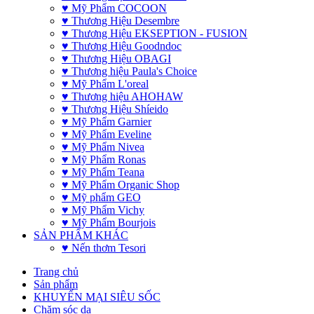
♥ Mỹ Phẩm COCOON
♥ Thương Hiệu Desembre
♥ Thương Hiệu EKSEPTION - FUSION
♥ Thương Hiệu Goodndoc
♥ Thương Hiệu OBAGI
♥ Thương hiệu Paula's Choice
♥ Mỹ Phẩm L'oreal
♥ Thương hiệu AHOHAW
♥ Thương Hiệu Shíeido
♥ Mỹ Phẩm Garnier
♥ Mỹ Phẩm Eveline
♥ Mỹ Phẩm Nivea
♥ Mỹ Phẩm Ronas
♥ Mỹ Phẩm Teana
♥ Mỹ Phẩm Organic Shop
♥ Mỹ phẩm GEO
♥ Mỹ Phẩm Vichy
♥ Mỹ Phẩm Bourjois
SẢN PHẨM KHÁC
♥ Nến thơm Tesori
Trang chủ
Sản phẩm
KHUYẾN MẠI SIÊU SỐC
Chăm sóc da