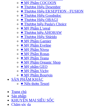
♥ Mỹ Phẩm COCOON
♥ Thương Hiệu Desembre
♥ Thương Hiệu EKSEPTION - FUSION
♥ Thương Hiệu Goodndoc
♥ Thương Hiệu OBAGI
♥ Thương hiệu Paula's Choice
♥ Mỹ Phẩm L'oreal
♥ Thương hiệu AHOHAW
♥ Thương Hiệu Shíeido
♥ Mỹ Phẩm Garnier
♥ Mỹ Phẩm Eveline
♥ Mỹ Phẩm Nivea
♥ Mỹ Phẩm Ronas
♥ Mỹ Phẩm Teana
♥ Mỹ Phẩm Organic Shop
♥ Mỹ phẩm GEO
♥ Mỹ Phẩm Vichy
♥ Mỹ Phẩm Bourjois
SẢN PHẨM KHÁC
♥ Nến thơm Tesori
Trang chủ
Sản phẩm
KHUYẾN MẠI SIÊU SỐC
Chăm sóc da