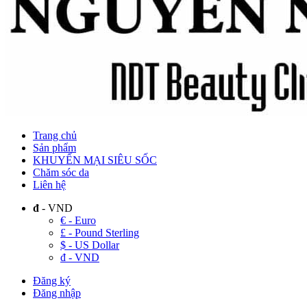
Trang chủ
Sản phẩm
KHUYẾN MẠI SIÊU SỐC
Chăm sóc da
Liên hệ
đ
- VND
€ - Euro
£ - Pound Sterling
$ - US Dollar
đ - VND
Đăng ký
Đăng nhập