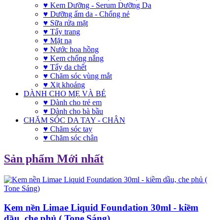
♥ Kem Dưỡng - Serum Dưỡng Da
♥ Dưỡng ẩm da - Chống nẻ
♥ Sữa rửa mặt
♥ Tẩy trang
♥ Mặt nạ
♥ Nước hoa hồng
♥ Kem chống nắng
♥ Tẩy da chết
♥ Chăm sóc vùng mắt
♥ Xịt khoáng
DÀNH CHO MẸ VÀ BÉ
♥ Dành cho trẻ em
♥ Dành cho bà bầu
CHĂM SÓC DA TAY - CHÂN
♥ Chăm sóc tay
♥ Chăm sóc chân
Sản phẩm Mới nhất
Kem nền Limae Liquid Foundation 30ml - kiềm
dầu, che phủ ( Tone Sáng)