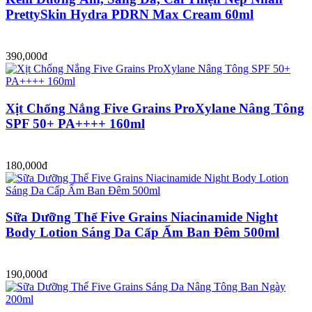
PrettySkin Hydra PDRN Max Cream 60ml
390,000đ
Xịt Chống Nắng Five Grains ProXylane Nâng Tông
SPF 50+ PA++++ 160ml
180,000đ
Sữa Dưỡng Thể Five Grains Niacinamide Night
Body Lotion Sáng Da Cấp Ẩm Ban Đêm 500ml
190,000đ