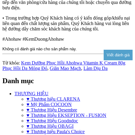
tiếp đến văn phòng/cửa hàng của
chú
ng tôi hoặc chuyển qua đường
bưu điện.
• Trong trường hợp Quý Khách hàng có ý kiến đóng góp/khiếu nại
liên quan đến chất lượng sản phẩm, Quý Khách hàng vui lòng liên
hệ đường dây chăm sóc khách hàng của
chú
ng tôi.
#Ahohaw #KemDuongAhohaw
Không có đánh giá nào cho sản phẩm này.
Từ khóa:
Kem Dưỡng Phục Hồi Ahohwa Vitamin K Cream 80g
Phục Hồi Da Mỏng Đỏ
,
Giãn Mao Mạch
,
Làm Dịu Da
Danh mục
THƯƠNG HIỆU
♥ Thương hiệu CLARENA
♥ Mỹ Phẩm COCOON
♥ Thương Hiệu Desembre
♥ Thương Hiệu EKSEPTION - FUSION
♥ Thương Hiệu Goodndoc
♥ Thương Hiệu OBAGI
♥ Thương hiệu Paula's Choice