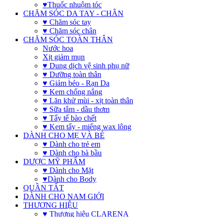
♥Thuốc nhuộm tóc
CHĂM SÓC DA TAY - CHÂN
♥ Chăm sóc tay
♥ Chăm sóc chân
CHĂM SÓC TOÀN THÂN
Nước hoa
Xịt giảm mụn
♥ Dung dịch vệ sinh phụ nữ
♥ Dưỡng toàn thân
♥ Giảm béo - Rạn Da
♥ Kem chống nắng
♥ Lăn khử mùi - xịt toàn thân
♥ Sữa tắm - dầu thơm
♥ Tẩy tế bào chết
♥ Kem tẩy - miếng wax lông
DÀNH CHO MẸ VÀ BÉ
♥ Dành cho trẻ em
♥ Dành cho bà bầu
DƯỢC MỸ PHẨM
♥ Dành cho Mặt
♥Dành cho Body
QUẦN TẤT
DÀNH CHO NAM GIỚI
THƯƠNG HIỆU
♥ Thương hiệu CLARENA