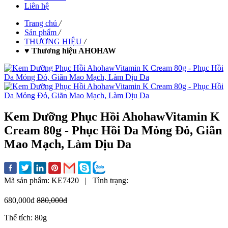
Liên hệ
Trang chủ
/
Sản phẩm
/
THƯƠNG HIỆU
/
♥ Thương hiệu AHOHAW
Kem Dưỡng Phục Hồi AhohawVitamin K
Cream 80g - Phục Hồi Da Mỏng Đỏ, Giãn
Mao Mạch, Làm Dịu Da
Mã sản phẩm:
KE7420
|
Tình trạng:
680,000đ
880,000đ
Thể tích: 80g