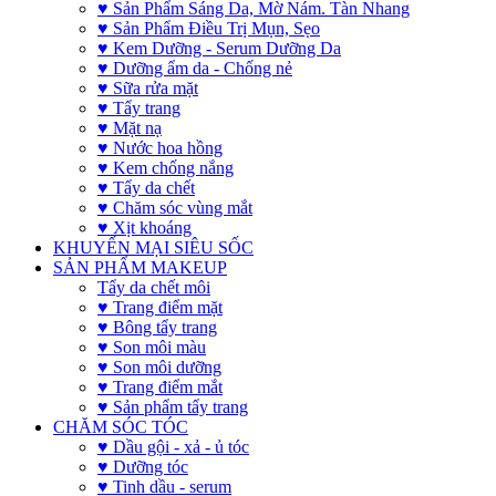
♥ Sản Phẩm Sáng Da, Mờ Nám. Tàn Nhang
♥ Sản Phẩm Điều Trị Mụn, Sẹo
♥ Kem Dưỡng - Serum Dưỡng Da
♥ Dưỡng ẩm da - Chống nẻ
♥ Sữa rửa mặt
♥ Tẩy trang
♥ Mặt nạ
♥ Nước hoa hồng
♥ Kem chống nắng
♥ Tẩy da chết
♥ Chăm sóc vùng mắt
♥ Xịt khoáng
KHUYẾN MẠI SIÊU SỐC
SẢN PHẨM MAKEUP
Tẩy da chết môi
♥ Trang điểm mặt
♥ Bông tẩy trang
♥ Son môi màu
♥ Son môi dưỡng
♥ Trang điểm mắt
♥ Sản phẩm tẩy trang
CHĂM SÓC TÓC
♥ Dầu gội - xả - ủ tóc
♥ Dưỡng tóc
♥ Tinh dầu - serum