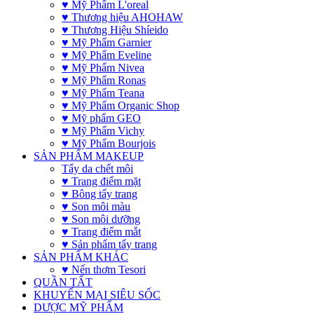
♥ Mỹ Phẩm L'oreal
♥ Thương hiệu AHOHAW
♥ Thương Hiệu Shíeido
♥ Mỹ Phẩm Garnier
♥ Mỹ Phẩm Eveline
♥ Mỹ Phẩm Nivea
♥ Mỹ Phẩm Ronas
♥ Mỹ Phẩm Teana
♥ Mỹ Phẩm Organic Shop
♥ Mỹ phẩm GEO
♥ Mỹ Phẩm Vichy
♥ Mỹ Phẩm Bourjois
SẢN PHẨM MAKEUP
Tẩy da chết môi
♥ Trang điểm mặt
♥ Bông tẩy trang
♥ Son môi màu
♥ Son môi dưỡng
♥ Trang điểm mắt
♥ Sản phẩm tẩy trang
SẢN PHẨM KHÁC
♥ Nến thơm Tesori
QUẦN TẤT
KHUYẾN MẠI SIÊU SỐC
DƯỢC MỸ PHẨM