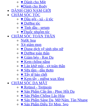
♥ Dành cho Mặt
♥Dành cho Body
DÀNH CHO NAM GIỚI
CHĂM SÓC TÓC
♥ Dầu gội - xả - ủ tóc
♥ Dưỡng tóc
♥ Tinh dầu - serum
♥Thuốc nhuộm tóc
CHĂM SÓC TOÀN THÂN
Nước hoa
Xịt giảm mụn
♥ Dung dịch vệ sinh phụ nữ
♥ Dưỡng toàn thân
♥ Giảm béo - Rạn Da
♥ Kem chống nắng
♥ Lăn khử mùi - xịt toàn thân
♥ Sữa tắm - dầu thơm
♥ Tẩy tế bào chết
♥ Kem tẩy - miếng wax lông
CHĂM SÓC DA MẶT
♥ Retinol - Tretinoin
♥ Sản Phẩm Cấp ẩm - Phục Hồi Da
♥ Sản Phẩm Chống Lão Hóa
♥ Sản Phẩm Sáng Da, Mờ Nám. Tàn Nhang
♥ Sản Phẩm Điều Trị Mụn, Sẹo