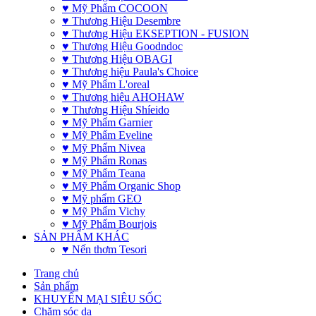
♥ Mỹ Phẩm COCOON
♥ Thương Hiệu Desembre
♥ Thương Hiệu EKSEPTION - FUSION
♥ Thương Hiệu Goodndoc
♥ Thương Hiệu OBAGI
♥ Thương hiệu Paula's Choice
♥ Mỹ Phẩm L'oreal
♥ Thương hiệu AHOHAW
♥ Thương Hiệu Shíeido
♥ Mỹ Phẩm Garnier
♥ Mỹ Phẩm Eveline
♥ Mỹ Phẩm Nivea
♥ Mỹ Phẩm Ronas
♥ Mỹ Phẩm Teana
♥ Mỹ Phẩm Organic Shop
♥ Mỹ phẩm GEO
♥ Mỹ Phẩm Vichy
♥ Mỹ Phẩm Bourjois
SẢN PHẨM KHÁC
♥ Nến thơm Tesori
Trang chủ
Sản phẩm
KHUYẾN MẠI SIÊU SỐC
Chăm sóc da