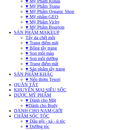
♥ Mỹ Phẩm Ronas
♥ Mỹ Phẩm Teana
♥ Mỹ Phẩm Organic Shop
♥ Mỹ phẩm GEO
♥ Mỹ Phẩm Vichy
♥ Mỹ Phẩm Bourjois
SẢN PHẨM MAKEUP
Tẩy da chết môi
♥ Trang điểm mặt
♥ Bông tẩy trang
♥ Son môi màu
♥ Son môi dưỡng
♥ Trang điểm mắt
♥ Sản phẩm tẩy trang
SẢN PHẨM KHÁC
♥ Nến thơm Tesori
QUẦN TẤT
KHUYẾN MẠI SIÊU SỐC
DƯỢC MỸ PHẨM
♥ Dành cho Mặt
♥Dành cho Body
DÀNH CHO NAM GIỚI
CHĂM SÓC TÓC
♥ Dầu gội - xả - ủ tóc
♥ Dưỡng tóc