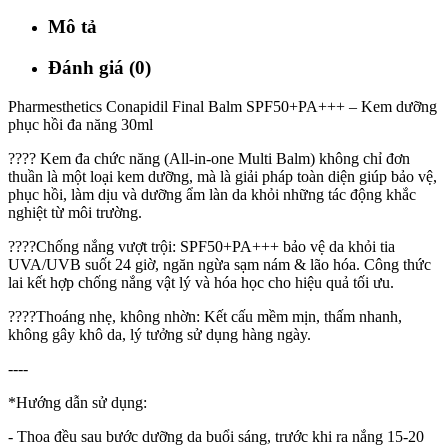
Mô tả
Đánh giá (0)
Pharmesthetics Conapidil Final Balm SPF50+PA+++ – Kem dưỡng
phục hồi đa năng 30ml
???? Kem đa chức năng (All-in-one Multi Balm) không chỉ đơn
thuần là một loại kem dưỡng, mà là giải pháp toàn diện giúp bảo vệ,
phục hồi, làm dịu và dưỡng ẩm làn da khỏi những tác động khắc
nghiệt từ môi trường.
????Chống nắng vượt trội: SPF50+PA+++ bảo vệ da khỏi tia
UVA/UVB suốt 24 giờ, ngăn ngừa sạm nám & lão hóa. Công thức
lai kết hợp chống nắng vật lý và hóa học cho hiệu quả tối ưu.
????Thoáng nhẹ, không nhờn: Kết cấu mềm mịn, thấm nhanh,
không gây khô da, lý tưởng sử dụng hàng ngày.
----
*Hướng dẫn sử dụng:
- Thoa đều sau bước dưỡng da buổi sáng, trước khi ra nắng 15-20