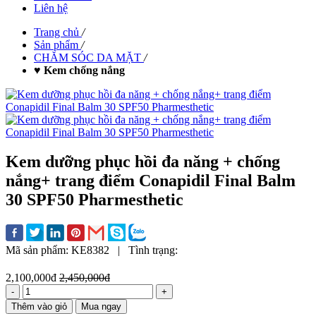
Liên hệ
Trang chủ
/
Sản phẩm
/
CHĂM SÓC DA MẶT
/
♥ Kem chống nắng
Kem dưỡng phục hồi đa năng + chống
nắng+ trang điểm Conapidil Final Balm
30 SPF50 Pharmesthetic
Mã sản phẩm:
KE8382
|
Tình trạng:
2,100,000đ
2,450,000đ
-
+
Thêm vào giỏ
Mua ngay