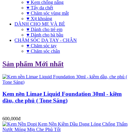
♥ Kem chống nắng
♥ Tẩy da chết
♥ Chăm sóc vùng mắt
♥ Xịt khoáng
DÀNH CHO MẸ VÀ BÉ
♥ Dành cho trẻ em
♥ Dành cho bà bầu
CHĂM SÓC DA TAY - CHÂN
♥ Chăm sóc tay
♥ Chăm sóc chân
Sản phẩm Mới nhất
Kem nền Limae Liquid Foundation 30ml - kiềm
dầu, che phủ ( Tone Sáng)
600,000đ