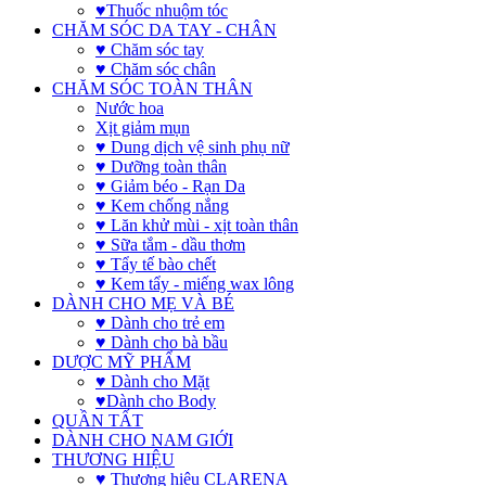
♥Thuốc nhuộm tóc
CHĂM SÓC DA TAY - CHÂN
♥ Chăm sóc tay
♥ Chăm sóc chân
CHĂM SÓC TOÀN THÂN
Nước hoa
Xịt giảm mụn
♥ Dung dịch vệ sinh phụ nữ
♥ Dưỡng toàn thân
♥ Giảm béo - Rạn Da
♥ Kem chống nắng
♥ Lăn khử mùi - xịt toàn thân
♥ Sữa tắm - dầu thơm
♥ Tẩy tế bào chết
♥ Kem tẩy - miếng wax lông
DÀNH CHO MẸ VÀ BÉ
♥ Dành cho trẻ em
♥ Dành cho bà bầu
DƯỢC MỸ PHẨM
♥ Dành cho Mặt
♥Dành cho Body
QUẦN TẤT
DÀNH CHO NAM GIỚI
THƯƠNG HIỆU
♥ Thương hiệu CLARENA