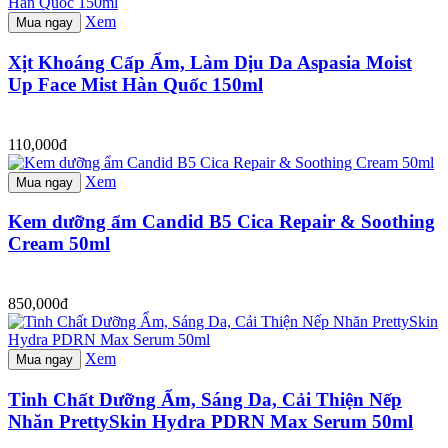
Xem
Mua ngay
Xịt Khoáng Cấp Ẩm, Làm Dịu Da Aspasia Moist
Up Face Mist Hàn Quốc 150ml
110,000đ
Xem
Mua ngay
Kem dưỡng ẩm Candid B5 Cica Repair & Soothing
Cream 50ml
850,000đ
Xem
Mua ngay
Tinh Chất Dưỡng Ẩm, Sáng Da, Cải Thiện Nếp
Nhăn PrettySkin Hydra PDRN Max Serum 50ml