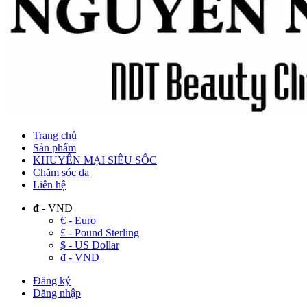
Trang chủ
Sản phẩm
KHUYẾN MẠI SIÊU SỐC
Chăm sóc da
Liên hệ
đ
- VND
€ - Euro
£ - Pound Sterling
$ - US Dollar
đ - VND
Đăng ký
Đăng nhập