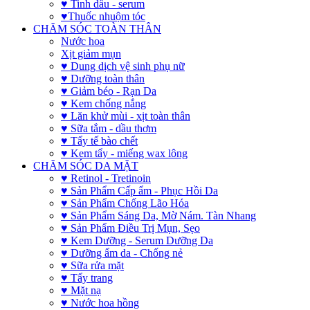
♥ Tinh dầu - serum
♥Thuốc nhuộm tóc
CHĂM SÓC TOÀN THÂN
Nước hoa
Xịt giảm mụn
♥ Dung dịch vệ sinh phụ nữ
♥ Dưỡng toàn thân
♥ Giảm béo - Rạn Da
♥ Kem chống nắng
♥ Lăn khử mùi - xịt toàn thân
♥ Sữa tắm - dầu thơm
♥ Tẩy tế bào chết
♥ Kem tẩy - miếng wax lông
CHĂM SÓC DA MẶT
♥ Retinol - Tretinoin
♥ Sản Phẩm Cấp ẩm - Phục Hồi Da
♥ Sản Phẩm Chống Lão Hóa
♥ Sản Phẩm Sáng Da, Mờ Nám. Tàn Nhang
♥ Sản Phẩm Điều Trị Mụn, Sẹo
♥ Kem Dưỡng - Serum Dưỡng Da
♥ Dưỡng ẩm da - Chống nẻ
♥ Sữa rửa mặt
♥ Tẩy trang
♥ Mặt nạ
♥ Nước hoa hồng