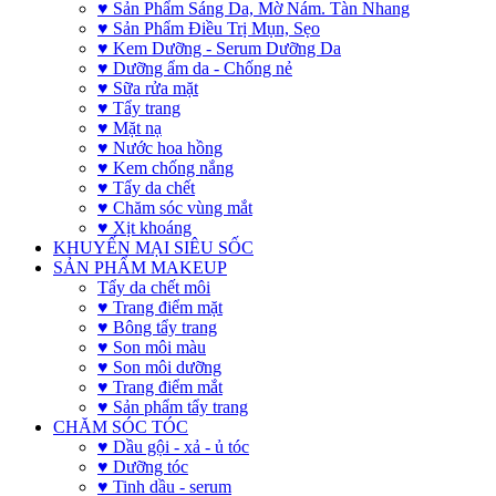
♥ Sản Phẩm Sáng Da, Mờ Nám. Tàn Nhang
♥ Sản Phẩm Điều Trị Mụn, Sẹo
♥ Kem Dưỡng - Serum Dưỡng Da
♥ Dưỡng ẩm da - Chống nẻ
♥ Sữa rửa mặt
♥ Tẩy trang
♥ Mặt nạ
♥ Nước hoa hồng
♥ Kem chống nắng
♥ Tẩy da chết
♥ Chăm sóc vùng mắt
♥ Xịt khoáng
KHUYẾN MẠI SIÊU SỐC
SẢN PHẨM MAKEUP
Tẩy da chết môi
♥ Trang điểm mặt
♥ Bông tẩy trang
♥ Son môi màu
♥ Son môi dưỡng
♥ Trang điểm mắt
♥ Sản phẩm tẩy trang
CHĂM SÓC TÓC
♥ Dầu gội - xả - ủ tóc
♥ Dưỡng tóc
♥ Tinh dầu - serum