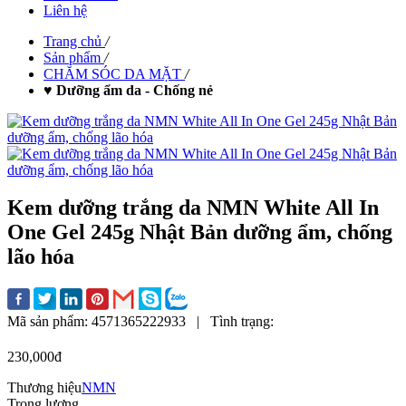
Liên hệ
Trang chủ
/
Sản phẩm
/
CHĂM SÓC DA MẶT
/
♥ Dưỡng ẩm da - Chống nẻ
Kem dưỡng trắng da NMN White All In
One Gel 245g Nhật Bản dưỡng ẩm, chống
lão hóa
Mã sản phẩm:
4571365222933
|
Tình trạng:
230,000đ
Thương hiệu
NMN
Trọng lượng