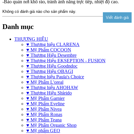
-Bảo quản nơi khô ráo, tránh ánh nắng trực tiếp, nhiệt độ cao.
Không có đánh giá nào cho sản phẩm này.
Danh mục
THƯƠNG HIỆU
♥ Thương hiệu CLARENA
♥ Mỹ Phẩm COCOON
♥ Thương Hiệu Desembre
♥ Thương Hiệu EKSEPTION - FUSION
♥ Thương Hiệu Goodndoc
♥ Thương Hiệu OBAGI
♥ Thương hiệu Paula's Choice
♥ Mỹ Phẩm L'oreal
♥ Thương hiệu AHOHAW
♥ Thương Hiệu Shíeido
♥ Mỹ Phẩm Garnier
♥ Mỹ Phẩm Eveline
♥ Mỹ Phẩm Nivea
♥ Mỹ Phẩm Ronas
♥ Mỹ Phẩm Teana
♥ Mỹ Phẩm Organic Shop
♥ Mỹ phẩm GEO