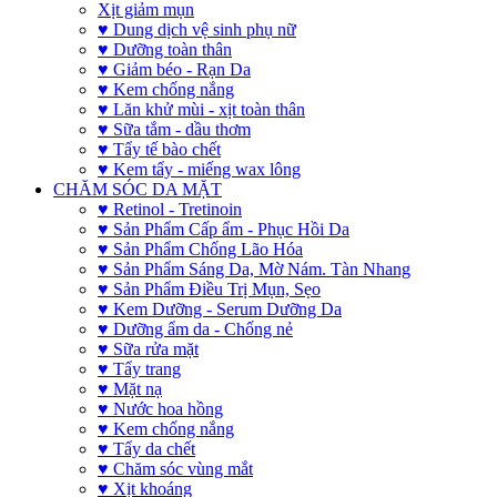
Xịt giảm mụn
♥ Dung dịch vệ sinh phụ nữ
♥ Dưỡng toàn thân
♥ Giảm béo - Rạn Da
♥ Kem chống nắng
♥ Lăn khử mùi - xịt toàn thân
♥ Sữa tắm - dầu thơm
♥ Tẩy tế bào chết
♥ Kem tẩy - miếng wax lông
CHĂM SÓC DA MẶT
♥ Retinol - Tretinoin
♥ Sản Phẩm Cấp ẩm - Phục Hồi Da
♥ Sản Phẩm Chống Lão Hóa
♥ Sản Phẩm Sáng Da, Mờ Nám. Tàn Nhang
♥ Sản Phẩm Điều Trị Mụn, Sẹo
♥ Kem Dưỡng - Serum Dưỡng Da
♥ Dưỡng ẩm da - Chống nẻ
♥ Sữa rửa mặt
♥ Tẩy trang
♥ Mặt nạ
♥ Nước hoa hồng
♥ Kem chống nắng
♥ Tẩy da chết
♥ Chăm sóc vùng mắt
♥ Xịt khoáng