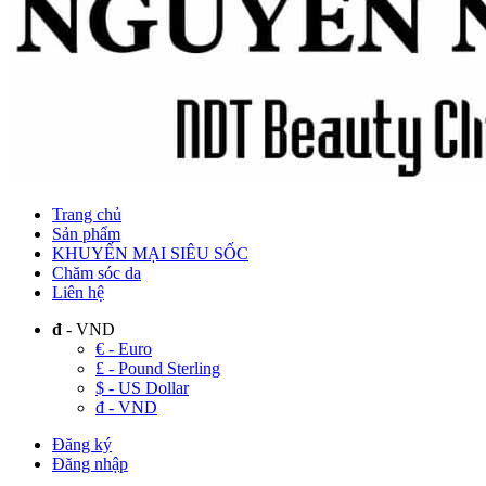
Trang chủ
Sản phẩm
KHUYẾN MẠI SIÊU SỐC
Chăm sóc da
Liên hệ
đ
- VND
€ - Euro
£ - Pound Sterling
$ - US Dollar
đ - VND
Đăng ký
Đăng nhập