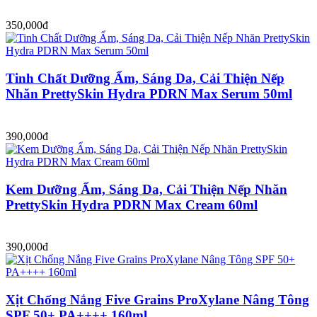
350,000đ
Tinh Chất Dưỡng Ẩm, Sáng Da, Cải Thiện Nếp
Nhăn PrettySkin Hydra PDRN Max Serum 50ml
390,000đ
Kem Dưỡng Ẩm, Sáng Da, Cải Thiện Nếp Nhăn
PrettySkin Hydra PDRN Max Cream 60ml
390,000đ
Xịt Chống Nắng Five Grains ProXylane Nâng Tông
SPF 50+ PA++++ 160ml