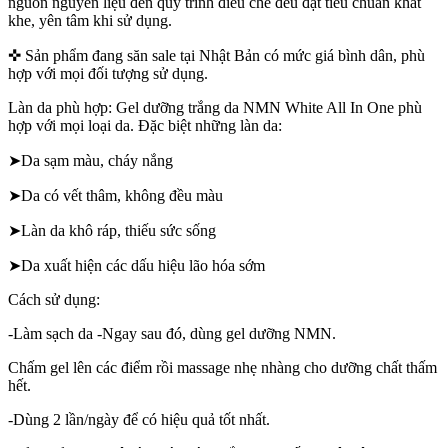
nguồn nguyên liệu đến quy trình điều chế đều đạt tiêu chuẩn khắt
khe, yên tâm khi sử dụng.
✜ Sản phẩm đang săn sale tại Nhật Bản có mức giá bình dân, phù
hợp với mọi đối tượng sử dụng.
Làn da phù hợp: Gel dưỡng trắng da NMN White All In One phù
hợp với mọi loại da. Đặc biệt những làn da:
➤Da sạm màu, cháy nắng
➤Da có vết thâm, không đều màu
➤Làn da khô ráp, thiếu sức sống
➤Da xuất hiện các dấu hiệu lão hóa sớm
Cách sử dụng:
-Làm sạch da -Ngay sau đó, dùng gel dưỡng NMN.
Chấm gel lên các điểm rồi massage nhẹ nhàng cho dưỡng chất thấm
hết.
-Dùng 2 lần/ngày để có hiệu quả tốt nhất.