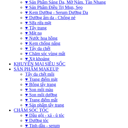
♥ Sản Phẩm Sáng Da, Mờ Nám. Tàn Nhang
♥ Sản Phẩm Điều Trị Mụn, Sẹo
♥ Kem Dưỡng - Serum Dưỡng Da
♥ Dưỡng ẩm da - Chống nẻ
♥ Sữa rửa mặt
♥ Tẩy trang
♥ Mặt nạ
♥ Nước hoa hồng
♥ Kem chống nắng
♥ Tẩy da chết
♥ Chăm sóc vùng mắt
♥ Xịt khoáng
KHUYẾN MẠI SIÊU SỐC
SẢN PHẨM MAKEUP
Tẩy da chết môi
♥ Trang điểm mặt
♥ Bông tẩy trang
♥ Son môi màu
♥ Son môi dưỡng
♥ Trang điểm mắt
♥ Sản phẩm tẩy trang
CHĂM SÓC TÓC
♥ Dầu gội - xả - ủ tóc
♥ Dưỡng tóc
♥ Tinh dầu - serum