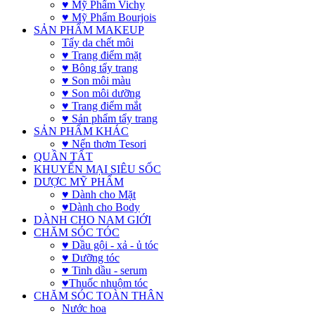
♥ Mỹ Phẩm Vichy
♥ Mỹ Phẩm Bourjois
SẢN PHẨM MAKEUP
Tẩy da chết môi
♥ Trang điểm mặt
♥ Bông tẩy trang
♥ Son môi màu
♥ Son môi dưỡng
♥ Trang điểm mắt
♥ Sản phẩm tẩy trang
SẢN PHẨM KHÁC
♥ Nến thơm Tesori
QUẦN TẤT
KHUYẾN MẠI SIÊU SỐC
DƯỢC MỸ PHẨM
♥ Dành cho Mặt
♥Dành cho Body
DÀNH CHO NAM GIỚI
CHĂM SÓC TÓC
♥ Dầu gội - xả - ủ tóc
♥ Dưỡng tóc
♥ Tinh dầu - serum
♥Thuốc nhuộm tóc
CHĂM SÓC TOÀN THÂN
Nước hoa