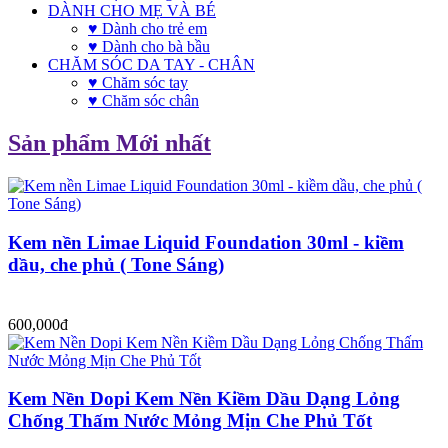
DÀNH CHO MẸ VÀ BÉ
♥ Dành cho trẻ em
♥ Dành cho bà bầu
CHĂM SÓC DA TAY - CHÂN
♥ Chăm sóc tay
♥ Chăm sóc chân
Sản phẩm Mới nhất
Kem nền Limae Liquid Foundation 30ml - kiềm
dầu, che phủ ( Tone Sáng)
600,000đ
Kem Nền Dopi Kem Nền Kiềm Dầu Dạng Lỏng
Chống Thấm Nước Mỏng Mịn Che Phủ Tốt