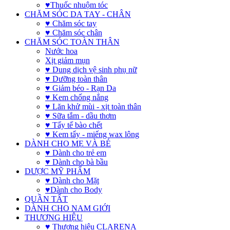
♥Thuốc nhuộm tóc
CHĂM SÓC DA TAY - CHÂN
♥ Chăm sóc tay
♥ Chăm sóc chân
CHĂM SÓC TOÀN THÂN
Nước hoa
Xịt giảm mụn
♥ Dung dịch vệ sinh phụ nữ
♥ Dưỡng toàn thân
♥ Giảm béo - Rạn Da
♥ Kem chống nắng
♥ Lăn khử mùi - xịt toàn thân
♥ Sữa tắm - dầu thơm
♥ Tẩy tế bào chết
♥ Kem tẩy - miếng wax lông
DÀNH CHO MẸ VÀ BÉ
♥ Dành cho trẻ em
♥ Dành cho bà bầu
DƯỢC MỸ PHẨM
♥ Dành cho Mặt
♥Dành cho Body
QUẦN TẤT
DÀNH CHO NAM GIỚI
THƯƠNG HIỆU
♥ Thương hiệu CLARENA