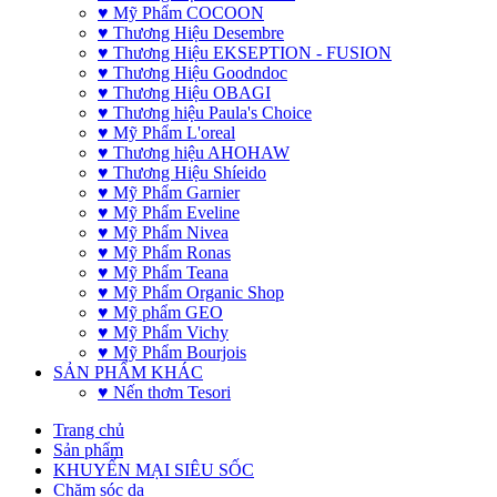
♥ Mỹ Phẩm COCOON
♥ Thương Hiệu Desembre
♥ Thương Hiệu EKSEPTION - FUSION
♥ Thương Hiệu Goodndoc
♥ Thương Hiệu OBAGI
♥ Thương hiệu Paula's Choice
♥ Mỹ Phẩm L'oreal
♥ Thương hiệu AHOHAW
♥ Thương Hiệu Shíeido
♥ Mỹ Phẩm Garnier
♥ Mỹ Phẩm Eveline
♥ Mỹ Phẩm Nivea
♥ Mỹ Phẩm Ronas
♥ Mỹ Phẩm Teana
♥ Mỹ Phẩm Organic Shop
♥ Mỹ phẩm GEO
♥ Mỹ Phẩm Vichy
♥ Mỹ Phẩm Bourjois
SẢN PHẨM KHÁC
♥ Nến thơm Tesori
Trang chủ
Sản phẩm
KHUYẾN MẠI SIÊU SỐC
Chăm sóc da