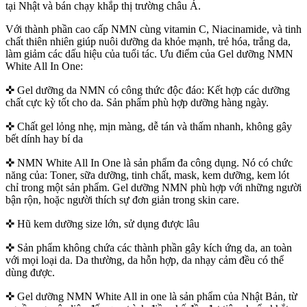
tại Nhật và bán chạy khắp thị trường châu Á.
Với thành phần cao cấp NMN cùng vitamin C, Niacinamide, và tinh
chất thiên nhiên giúp nuôi dưỡng da khỏe mạnh, trẻ hóa, trắng da,
làm giảm các dấu hiệu của tuổi tác. Ưu điểm của Gel dưỡng NMN
White All In One:
✜ Gel dưỡng da NMN có công thức độc đáo: Kết hợp các dưỡng
chất cực kỳ tốt cho da. Sản phẩm phù hợp dưỡng hàng ngày.
✜ Chất gel lỏng nhẹ, mịn màng, dễ tán và thấm nhanh, không gây
bết dính hay bí da
✜ NMN White All In One là sản phẩm đa công dụng. Nó có chức
năng của: Toner, sữa dưỡng, tinh chất, mask, kem dưỡng, kem lót
chỉ trong một sản phẩm. Gel dưỡng NMN phù hợp với những người
bận rộn, hoặc người thích sự đơn giản trong skin care.
✜ Hũ kem dưỡng size lớn, sử dụng được lâu
✜ Sản phẩm không chứa các thành phần gây kích ứng da, an toàn
với mọi loại da. Da thường, da hỗn hợp, da nhạy cảm đều có thể
dùng được.
✜ Gel dưỡng NMN White All in one là sản phẩm của Nhật Bản, từ