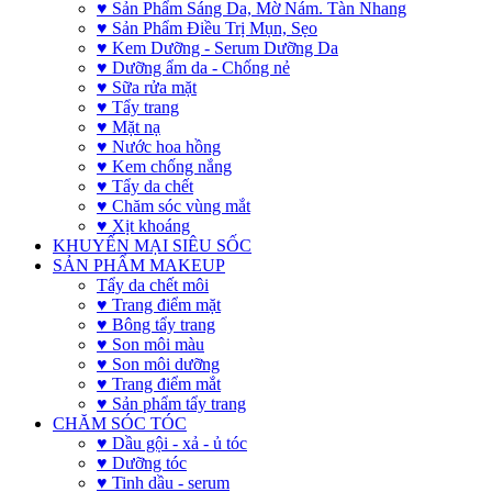
♥ Sản Phẩm Sáng Da, Mờ Nám. Tàn Nhang
♥ Sản Phẩm Điều Trị Mụn, Sẹo
♥ Kem Dưỡng - Serum Dưỡng Da
♥ Dưỡng ẩm da - Chống nẻ
♥ Sữa rửa mặt
♥ Tẩy trang
♥ Mặt nạ
♥ Nước hoa hồng
♥ Kem chống nắng
♥ Tẩy da chết
♥ Chăm sóc vùng mắt
♥ Xịt khoáng
KHUYẾN MẠI SIÊU SỐC
SẢN PHẨM MAKEUP
Tẩy da chết môi
♥ Trang điểm mặt
♥ Bông tẩy trang
♥ Son môi màu
♥ Son môi dưỡng
♥ Trang điểm mắt
♥ Sản phẩm tẩy trang
CHĂM SÓC TÓC
♥ Dầu gội - xả - ủ tóc
♥ Dưỡng tóc
♥ Tinh dầu - serum