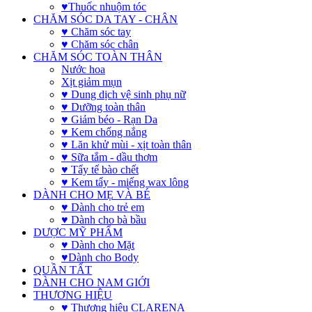
♥Thuốc nhuộm tóc
CHĂM SÓC DA TAY - CHÂN
♥ Chăm sóc tay
♥ Chăm sóc chân
CHĂM SÓC TOÀN THÂN
Nước hoa
Xịt giảm mụn
♥ Dung dịch vệ sinh phụ nữ
♥ Dưỡng toàn thân
♥ Giảm béo - Rạn Da
♥ Kem chống nắng
♥ Lăn khử mùi - xịt toàn thân
♥ Sữa tắm - dầu thơm
♥ Tẩy tế bào chết
♥ Kem tẩy - miếng wax lông
DÀNH CHO MẸ VÀ BÉ
♥ Dành cho trẻ em
♥ Dành cho bà bầu
DƯỢC MỸ PHẨM
♥ Dành cho Mặt
♥Dành cho Body
QUẦN TẤT
DÀNH CHO NAM GIỚI
THƯƠNG HIỆU
♥ Thương hiệu CLARENA