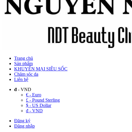
Trang chủ
Sản phẩm
KHUYẾN MẠI SIÊU SỐC
Chăm sóc da
Liên hệ
đ
- VND
€ - Euro
£ - Pound Sterling
$ - US Dollar
đ - VND
Đăng ký
Đăng nhập