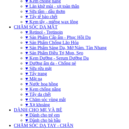
♥ Kem chống nắng
♥ Lăn khử mùi - xịt toàn thân
♥ Sữa tắm - dầu thơm
♥ Tẩy tế bào chết
♥ Kem tẩy - miếng wax lông
CHĂM SÓC DA MẶT
♥ Retinol - Tretinoin
♥ Sản Phẩm Cấp ẩm - Phục Hồi Da
♥ Sản Phẩm Chống Lão Hóa
♥ Sản Phẩm Sáng Da, Mờ Nám. Tàn Nhang
♥ Sản Phẩm Điều Trị Mụn, Sẹo
♥ Kem Dưỡng - Serum Dưỡng Da
♥ Dưỡng ẩm da - Chống nẻ
♥ Sữa rửa mặt
♥ Tẩy trang
♥ Mặt nạ
♥ Nước hoa hồng
♥ Kem chống nắng
♥ Tẩy da chết
♥ Chăm sóc vùng mắt
♥ Xịt khoáng
DÀNH CHO MẸ VÀ BÉ
♥ Dành cho trẻ em
♥ Dành cho bà bầu
CHĂM SÓC DA TAY - CHÂN