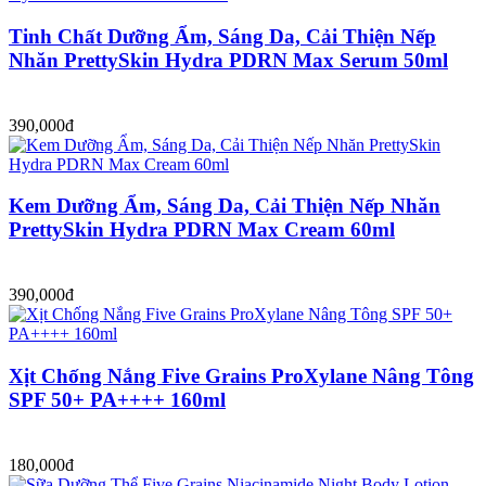
Tinh Chất Dưỡng Ẩm, Sáng Da, Cải Thiện Nếp
Nhăn PrettySkin Hydra PDRN Max Serum 50ml
390,000đ
Kem Dưỡng Ẩm, Sáng Da, Cải Thiện Nếp Nhăn
PrettySkin Hydra PDRN Max Cream 60ml
390,000đ
Xịt Chống Nắng Five Grains ProXylane Nâng Tông
SPF 50+ PA++++ 160ml
180,000đ