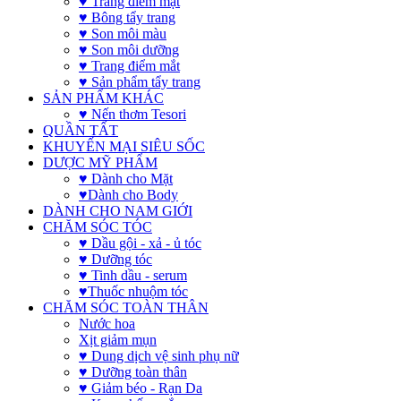
♥ Trang điểm mặt
♥ Bông tẩy trang
♥ Son môi màu
♥ Son môi dưỡng
♥ Trang điểm mắt
♥ Sản phẩm tẩy trang
SẢN PHẨM KHÁC
♥ Nến thơm Tesori
QUẦN TẤT
KHUYẾN MẠI SIÊU SỐC
DƯỢC MỸ PHẨM
♥ Dành cho Mặt
♥Dành cho Body
DÀNH CHO NAM GIỚI
CHĂM SÓC TÓC
♥ Dầu gội - xả - ủ tóc
♥ Dưỡng tóc
♥ Tinh dầu - serum
♥Thuốc nhuộm tóc
CHĂM SÓC TOÀN THÂN
Nước hoa
Xịt giảm mụn
♥ Dung dịch vệ sinh phụ nữ
♥ Dưỡng toàn thân
♥ Giảm béo - Rạn Da