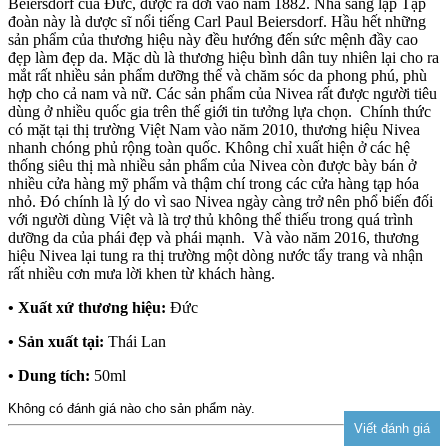
Beiersdorf của Đức, được ra đời vào năm 1882. Nhà sáng lập Tập
đoàn này là dược sĩ nổi tiếng Carl Paul Beiersdorf. Hầu hết những
sản phẩm của thương hiệu này đều hướng đến sức mệnh đầy cao
đẹp làm đẹp da. Mặc dù là thương hiệu bình dân tuy nhiên lại cho ra
mắt rất nhiều sản phẩm dưỡng thể và chăm sóc da phong phú, phù
hợp cho cả nam và nữ. Các sản phẩm của Nivea rất được người tiêu
dùng ở nhiều quốc gia trên thế giới tin tưởng lựa chọn. Chính thức
có mặt tại thị trường Việt Nam vào năm 2010, thương hiệu Nivea
nhanh chóng phủ rộng toàn quốc. Không chỉ xuất hiện ở các hệ
thống siêu thị mà nhiều sản phẩm của Nivea còn được bày bán ở
nhiều cửa hàng mỹ phẩm và thậm chí trong các cửa hàng tạp hóa
nhỏ. Đó chính là lý do vì sao Nivea ngày càng trở nên phổ biến đối
với người dùng Việt và là trợ thủ không thể thiếu trong quá trình
dưỡng da của phái đẹp và phái mạnh. Và vào năm 2016, thương
hiệu Nivea lại tung ra thị trường một dòng nước tẩy trang và nhận
rất nhiều cơn mưa lời khen từ khách hàng.
• Xuất xứ thương hiệu:
Đức
• Sản xuất tại:
Thái Lan
• Dung tích:
50ml
Không có đánh giá nào cho sản phẩm này.