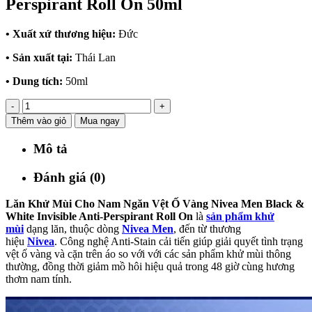
Perspirant Roll On 50ml
• Xuất xứ thương hiệu:
Đức
• Sản xuất tại:
Thái Lan
• Dung tích:
50ml
-
+
Thêm vào giỏ
Mua ngay
Mô tả
Đánh giá (0)
Lăn Khử Mùi Cho Nam Ngăn Vệt Ố Vàng Nivea Men Black &
White Invisible Anti-Perspirant Roll On
là
sản phẩm khử
mùi
dạng lăn, thuộc dòng
Nivea Men
, đến từ thương
hiệu
Nivea
. Công nghệ Anti-Stain cải tiến giúp giải quyết tình trạng
vệt ố vàng và cặn trên áo so với với các sản phẩm khử mùi thông
thường, đồng thời giảm mồ hôi hiệu quả trong 48 giờ cùng hương
thơm nam tính.