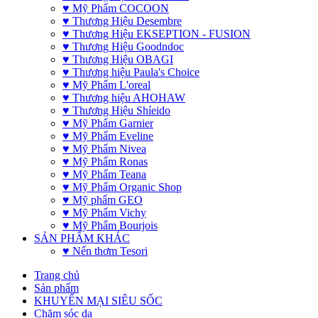
♥ Mỹ Phẩm COCOON
♥ Thương Hiệu Desembre
♥ Thương Hiệu EKSEPTION - FUSION
♥ Thương Hiệu Goodndoc
♥ Thương Hiệu OBAGI
♥ Thương hiệu Paula's Choice
♥ Mỹ Phẩm L'oreal
♥ Thương hiệu AHOHAW
♥ Thương Hiệu Shíeido
♥ Mỹ Phẩm Garnier
♥ Mỹ Phẩm Eveline
♥ Mỹ Phẩm Nivea
♥ Mỹ Phẩm Ronas
♥ Mỹ Phẩm Teana
♥ Mỹ Phẩm Organic Shop
♥ Mỹ phẩm GEO
♥ Mỹ Phẩm Vichy
♥ Mỹ Phẩm Bourjois
SẢN PHẨM KHÁC
♥ Nến thơm Tesori
Trang chủ
Sản phẩm
KHUYẾN MẠI SIÊU SỐC
Chăm sóc da