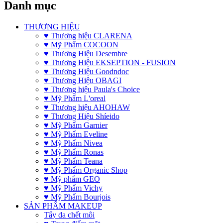
Danh mục
THƯƠNG HIỆU
♥ Thương hiệu CLARENA
♥ Mỹ Phẩm COCOON
♥ Thương Hiệu Desembre
♥ Thương Hiệu EKSEPTION - FUSION
♥ Thương Hiệu Goodndoc
♥ Thương Hiệu OBAGI
♥ Thương hiệu Paula's Choice
♥ Mỹ Phẩm L'oreal
♥ Thương hiệu AHOHAW
♥ Thương Hiệu Shíeido
♥ Mỹ Phẩm Garnier
♥ Mỹ Phẩm Eveline
♥ Mỹ Phẩm Nivea
♥ Mỹ Phẩm Ronas
♥ Mỹ Phẩm Teana
♥ Mỹ Phẩm Organic Shop
♥ Mỹ phẩm GEO
♥ Mỹ Phẩm Vichy
♥ Mỹ Phẩm Bourjois
SẢN PHẨM MAKEUP
Tẩy da chết môi