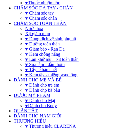
♥Thuốc nhuộm tóc
CHĂM SÓC DA TAY - CHÂN
♥ Chăm sóc tay
♥ Chăm sóc chân
CHĂM SÓC TOÀN THÂN
Nước hoa
Xịt giảm mụn
♥ Dung dịch vệ sinh phụ nữ
♥ Dưỡng toàn thân
♥ Giảm béo - Rạn Da
♥ Kem chống nắng
♥ Lăn khử mùi - xịt toàn thân
♥ Sữa tắm - dầu thơm
♥ Tẩy tế bào chết
♥ Kem tẩy - miếng wax lông
DÀNH CHO MẸ VÀ BÉ
♥ Dành cho trẻ em
♥ Dành cho bà bầu
DƯỢC MỸ PHẨM
♥ Dành cho Mặt
♥Dành cho Body
QUẦN TẤT
DÀNH CHO NAM GIỚI
THƯƠNG HIỆU
♥ Thương hiệu CLARENA