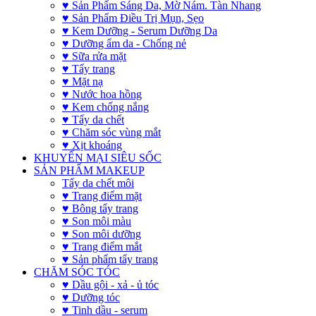
♥ Sản Phẩm Sáng Da, Mờ Nám. Tàn Nhang
♥ Sản Phẩm Điều Trị Mụn, Sẹo
♥ Kem Dưỡng - Serum Dưỡng Da
♥ Dưỡng ẩm da - Chống nẻ
♥ Sữa rửa mặt
♥ Tẩy trang
♥ Mặt nạ
♥ Nước hoa hồng
♥ Kem chống nắng
♥ Tẩy da chết
♥ Chăm sóc vùng mắt
♥ Xịt khoáng
KHUYẾN MẠI SIÊU SỐC
SẢN PHẨM MAKEUP
Tẩy da chết môi
♥ Trang điểm mặt
♥ Bông tẩy trang
♥ Son môi màu
♥ Son môi dưỡng
♥ Trang điểm mắt
♥ Sản phẩm tẩy trang
CHĂM SÓC TÓC
♥ Dầu gội - xả - ủ tóc
♥ Dưỡng tóc
♥ Tinh dầu - serum