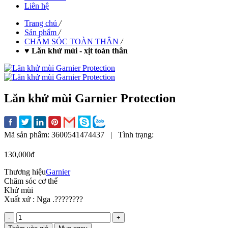
Liên hệ
Trang chủ
/
Sản phẩm
/
CHĂM SÓC TOÀN THÂN
/
♥ Lăn khử mùi - xịt toàn thân
Lăn khử mùi Garnier Protection
Mã sản phẩm:
3600541474437
|
Tình trạng:
130,000đ
Thương hiệu
Garnier
Chăm sóc cơ thể
Khử mùi
Xuất xứ : Nga .????????
-
+