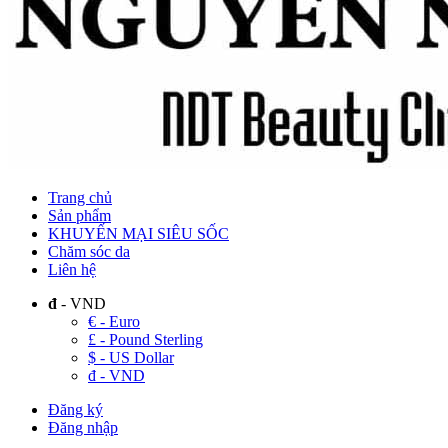
Trang chủ
Sản phẩm
KHUYẾN MẠI SIÊU SỐC
Chăm sóc da
Liên hệ
đ
- VND
€ - Euro
£ - Pound Sterling
$ - US Dollar
đ - VND
Đăng ký
Đăng nhập