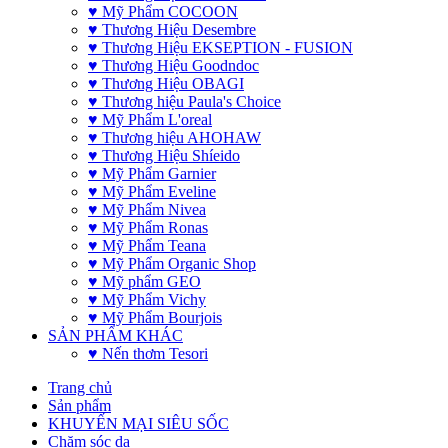
♥ Mỹ Phẩm COCOON
♥ Thương Hiệu Desembre
♥ Thương Hiệu EKSEPTION - FUSION
♥ Thương Hiệu Goodndoc
♥ Thương Hiệu OBAGI
♥ Thương hiệu Paula's Choice
♥ Mỹ Phẩm L'oreal
♥ Thương hiệu AHOHAW
♥ Thương Hiệu Shíeido
♥ Mỹ Phẩm Garnier
♥ Mỹ Phẩm Eveline
♥ Mỹ Phẩm Nivea
♥ Mỹ Phẩm Ronas
♥ Mỹ Phẩm Teana
♥ Mỹ Phẩm Organic Shop
♥ Mỹ phẩm GEO
♥ Mỹ Phẩm Vichy
♥ Mỹ Phẩm Bourjois
SẢN PHẨM KHÁC
♥ Nến thơm Tesori
Trang chủ
Sản phẩm
KHUYẾN MẠI SIÊU SỐC
Chăm sóc da