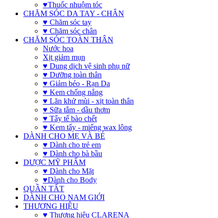
♥Thuốc nhuộm tóc
CHĂM SÓC DA TAY - CHÂN
♥ Chăm sóc tay
♥ Chăm sóc chân
CHĂM SÓC TOÀN THÂN
Nước hoa
Xịt giảm mụn
♥ Dung dịch vệ sinh phụ nữ
♥ Dưỡng toàn thân
♥ Giảm béo - Rạn Da
♥ Kem chống nắng
♥ Lăn khử mùi - xịt toàn thân
♥ Sữa tắm - dầu thơm
♥ Tẩy tế bào chết
♥ Kem tẩy - miếng wax lông
DÀNH CHO MẸ VÀ BÉ
♥ Dành cho trẻ em
♥ Dành cho bà bầu
DƯỢC MỸ PHẨM
♥ Dành cho Mặt
♥Dành cho Body
QUẦN TẤT
DÀNH CHO NAM GIỚI
THƯƠNG HIỆU
♥ Thương hiệu CLARENA