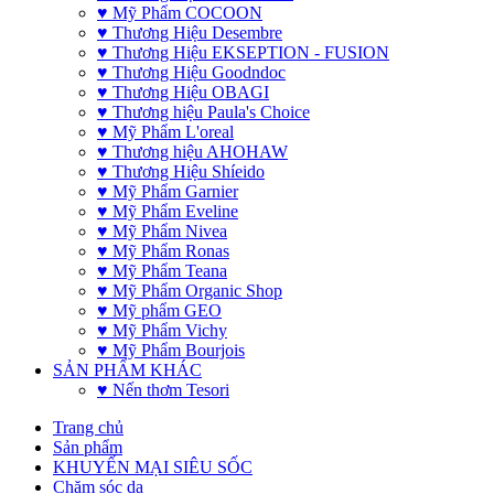
♥ Mỹ Phẩm COCOON
♥ Thương Hiệu Desembre
♥ Thương Hiệu EKSEPTION - FUSION
♥ Thương Hiệu Goodndoc
♥ Thương Hiệu OBAGI
♥ Thương hiệu Paula's Choice
♥ Mỹ Phẩm L'oreal
♥ Thương hiệu AHOHAW
♥ Thương Hiệu Shíeido
♥ Mỹ Phẩm Garnier
♥ Mỹ Phẩm Eveline
♥ Mỹ Phẩm Nivea
♥ Mỹ Phẩm Ronas
♥ Mỹ Phẩm Teana
♥ Mỹ Phẩm Organic Shop
♥ Mỹ phẩm GEO
♥ Mỹ Phẩm Vichy
♥ Mỹ Phẩm Bourjois
SẢN PHẨM KHÁC
♥ Nến thơm Tesori
Trang chủ
Sản phẩm
KHUYẾN MẠI SIÊU SỐC
Chăm sóc da