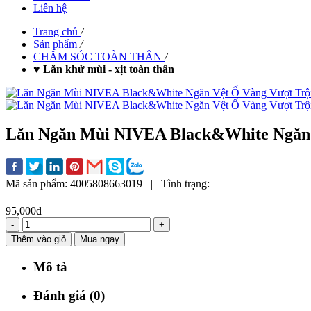
Liên hệ
Trang chủ
/
Sản phẩm
/
CHĂM SÓC TOÀN THÂN
/
♥ Lăn khử mùi - xịt toàn thân
Lăn Ngăn Mùi NIVEA Black&White Ngăn V
Mã sản phẩm:
4005808663019
|
Tình trạng:
95,000đ
-
+
Thêm vào giỏ
Mua ngay
Mô tả
Đánh giá (0)