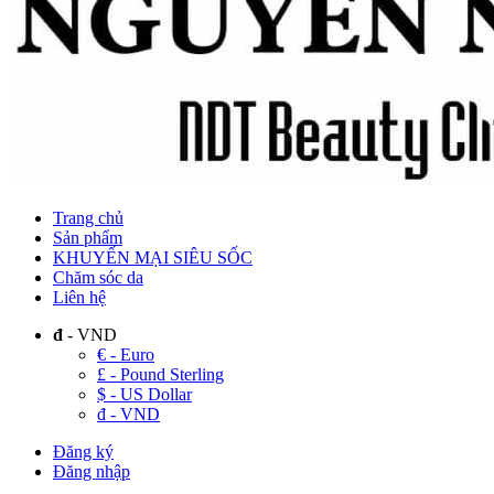
Trang chủ
Sản phẩm
KHUYẾN MẠI SIÊU SỐC
Chăm sóc da
Liên hệ
đ
- VND
€ - Euro
£ - Pound Sterling
$ - US Dollar
đ - VND
Đăng ký
Đăng nhập