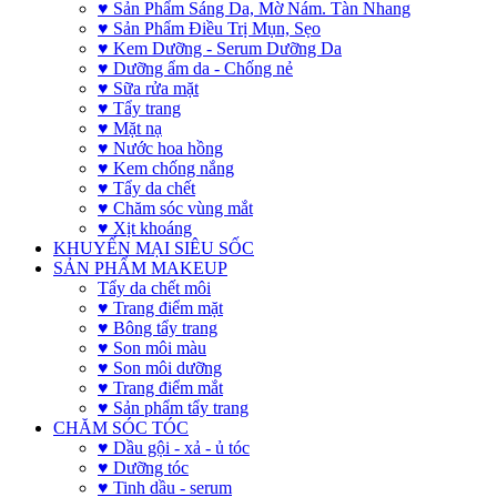
♥ Sản Phẩm Sáng Da, Mờ Nám. Tàn Nhang
♥ Sản Phẩm Điều Trị Mụn, Sẹo
♥ Kem Dưỡng - Serum Dưỡng Da
♥ Dưỡng ẩm da - Chống nẻ
♥ Sữa rửa mặt
♥ Tẩy trang
♥ Mặt nạ
♥ Nước hoa hồng
♥ Kem chống nắng
♥ Tẩy da chết
♥ Chăm sóc vùng mắt
♥ Xịt khoáng
KHUYẾN MẠI SIÊU SỐC
SẢN PHẨM MAKEUP
Tẩy da chết môi
♥ Trang điểm mặt
♥ Bông tẩy trang
♥ Son môi màu
♥ Son môi dưỡng
♥ Trang điểm mắt
♥ Sản phẩm tẩy trang
CHĂM SÓC TÓC
♥ Dầu gội - xả - ủ tóc
♥ Dưỡng tóc
♥ Tinh dầu - serum