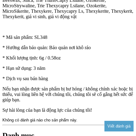
Beeswax, Silica, Trie ThaxeCapry Lsilane, Ozokerite,
MicroStrywaline, Trie Thexycapry Lsilane, Ozokerite,
MicroSikerite, Thexykere, Thexycapry Ls, Thexykerite, Thexykerit,
Thexykerit, giả vi sinh, giả vi động vật
* Mã sản phẩm: SL348
* Hướng dẫn bảo quản: Bảo quản nơi khô ráo
* Khối lượng tịnh: 6g / 0.58oz
* Hạn sử dụng: 3 năm
* Dịch vụ sau bán hàng
Nếu bạn nhận được sản phẩm bị hư hỏng / không chính xác hoặc bị
thiếu, vui lòng liên hệ với chúng tôi, chúng tôi sẽ cố gắng hết sức để
giúp bạn.
Sự hài lòng của bạn là động lực của chúng tôi!
Không có đánh giá nào cho sản phẩm này.
Danh mục