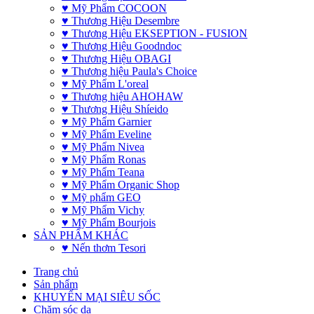
♥ Mỹ Phẩm COCOON
♥ Thương Hiệu Desembre
♥ Thương Hiệu EKSEPTION - FUSION
♥ Thương Hiệu Goodndoc
♥ Thương Hiệu OBAGI
♥ Thương hiệu Paula's Choice
♥ Mỹ Phẩm L'oreal
♥ Thương hiệu AHOHAW
♥ Thương Hiệu Shíeido
♥ Mỹ Phẩm Garnier
♥ Mỹ Phẩm Eveline
♥ Mỹ Phẩm Nivea
♥ Mỹ Phẩm Ronas
♥ Mỹ Phẩm Teana
♥ Mỹ Phẩm Organic Shop
♥ Mỹ phẩm GEO
♥ Mỹ Phẩm Vichy
♥ Mỹ Phẩm Bourjois
SẢN PHẨM KHÁC
♥ Nến thơm Tesori
Trang chủ
Sản phẩm
KHUYẾN MẠI SIÊU SỐC
Chăm sóc da