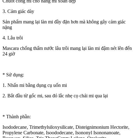
Chuốt cong mi cho hàng mi xoăn đẹp
3. Cảm giác dày
Sản phẩm mang lại làn mi đầy đặn hơn mà không gây cảm giác
nặng
4. Lâu trôi
Mascara chống thấm nước lâu trôi mang lại làn mi đậm nét lên đến
24 giờ
* Sử dụng:
1. Nhấn mi bằng dụng cụ uốn mi
2. Bắt đầu từ gốc mi, sau đó lắc nhẹ cọ chải mi qua lại
* Thành phần:
Isododecane, Trimethylsiloxysilicate, Disteignimonium Hectorite,
Propylene Carbonate, Isoododecane, Isononyl Isononanoate,