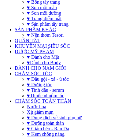
♥ Bông tẩy trang
♥ Son môi màu
♥ Son môi dưỡng
♥ Trang điểm mắt
♥ Sản phẩm tẩy trang
SẢN PHẨM KHÁC
♥ Nến thơm Tesori
QUẦN TẤT
KHUYẾN MẠI SIÊU SỐC
DƯỢC MỸ PHẨM
♥ Dành cho Mặt
♥Dành cho Body
DÀNH CHO NAM GIỚI
CHĂM SÓC TÓC
♥ Dầu gội - xả - ủ tóc
♥ Dưỡng tóc
♥ Tinh dầu - serum
♥Thuốc nhuộm tóc
CHĂM SÓC TOÀN THÂN
Nước hoa
Xịt giảm mụn
♥ Dung dịch vệ sinh phụ nữ
♥ Dưỡng toàn thân
♥ Giảm béo - Rạn Da
♥ Kem chống nắng