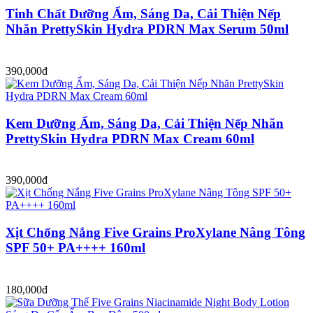
Tinh Chất Dưỡng Ẩm, Sáng Da, Cải Thiện Nếp
Nhăn PrettySkin Hydra PDRN Max Serum 50ml
390,000đ
Kem Dưỡng Ẩm, Sáng Da, Cải Thiện Nếp Nhăn
PrettySkin Hydra PDRN Max Cream 60ml
390,000đ
Xịt Chống Nắng Five Grains ProXylane Nâng Tông
SPF 50+ PA++++ 160ml
180,000đ