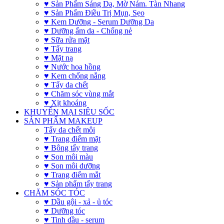
♥ Sản Phẩm Sáng Da, Mờ Nám. Tàn Nhang
♥ Sản Phẩm Điều Trị Mụn, Sẹo
♥ Kem Dưỡng - Serum Dưỡng Da
♥ Dưỡng ẩm da - Chống nẻ
♥ Sữa rửa mặt
♥ Tẩy trang
♥ Mặt nạ
♥ Nước hoa hồng
♥ Kem chống nắng
♥ Tẩy da chết
♥ Chăm sóc vùng mắt
♥ Xịt khoáng
KHUYẾN MẠI SIÊU SỐC
SẢN PHẨM MAKEUP
Tẩy da chết môi
♥ Trang điểm mặt
♥ Bông tẩy trang
♥ Son môi màu
♥ Son môi dưỡng
♥ Trang điểm mắt
♥ Sản phẩm tẩy trang
CHĂM SÓC TÓC
♥ Dầu gội - xả - ủ tóc
♥ Dưỡng tóc
♥ Tinh dầu - serum