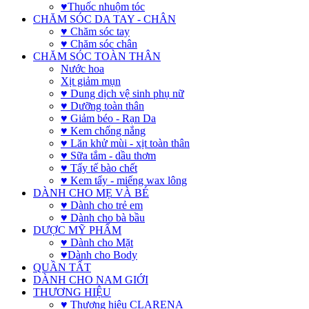
♥Thuốc nhuộm tóc
CHĂM SÓC DA TAY - CHÂN
♥ Chăm sóc tay
♥ Chăm sóc chân
CHĂM SÓC TOÀN THÂN
Nước hoa
Xịt giảm mụn
♥ Dung dịch vệ sinh phụ nữ
♥ Dưỡng toàn thân
♥ Giảm béo - Rạn Da
♥ Kem chống nắng
♥ Lăn khử mùi - xịt toàn thân
♥ Sữa tắm - dầu thơm
♥ Tẩy tế bào chết
♥ Kem tẩy - miếng wax lông
DÀNH CHO MẸ VÀ BÉ
♥ Dành cho trẻ em
♥ Dành cho bà bầu
DƯỢC MỸ PHẨM
♥ Dành cho Mặt
♥Dành cho Body
QUẦN TẤT
DÀNH CHO NAM GIỚI
THƯƠNG HIỆU
♥ Thương hiệu CLARENA