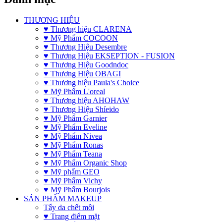
THƯƠNG HIỆU
♥ Thương hiệu CLARENA
♥ Mỹ Phẩm COCOON
♥ Thương Hiệu Desembre
♥ Thương Hiệu EKSEPTION - FUSION
♥ Thương Hiệu Goodndoc
♥ Thương Hiệu OBAGI
♥ Thương hiệu Paula's Choice
♥ Mỹ Phẩm L'oreal
♥ Thương hiệu AHOHAW
♥ Thương Hiệu Shíeido
♥ Mỹ Phẩm Garnier
♥ Mỹ Phẩm Eveline
♥ Mỹ Phẩm Nivea
♥ Mỹ Phẩm Ronas
♥ Mỹ Phẩm Teana
♥ Mỹ Phẩm Organic Shop
♥ Mỹ phẩm GEO
♥ Mỹ Phẩm Vichy
♥ Mỹ Phẩm Bourjois
SẢN PHẨM MAKEUP
Tẩy da chết môi
♥ Trang điểm mặt