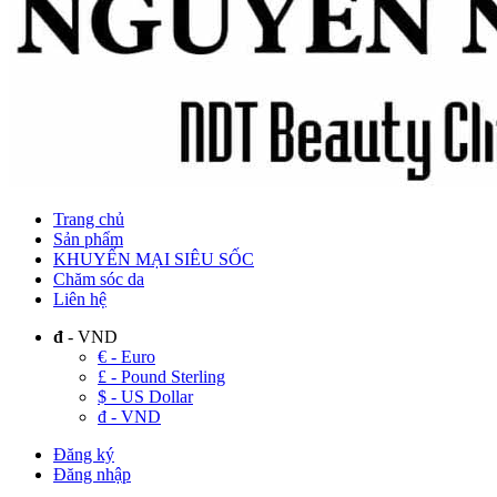
Trang chủ
Sản phẩm
KHUYẾN MẠI SIÊU SỐC
Chăm sóc da
Liên hệ
đ
- VND
€ - Euro
£ - Pound Sterling
$ - US Dollar
đ - VND
Đăng ký
Đăng nhập