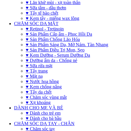
♥ Lăn khử mùi - xịt toàn thân
♥ Sữa tắm - dầu thơm
♥ Tẩy tế bào chết
♥ Kem tẩy - miếng wax lông
CHĂM SÓC DA MẶT
♥ Retinol - Tretinoin
♥ Sản Phẩm Cấp ẩm - Phục Hồi Da
♥ Sản Phẩm Chống Lão Hóa
♥ Sản Phẩm Sáng Da, Mờ Nám. Tàn Nhang
♥ Sản Phẩm Điều Trị Mụn, Sẹo
♥ Kem Dưỡng - Serum Dưỡng Da
♥ Dưỡng ẩm da - Chống nẻ
♥ Sữa rửa mặt
♥ Tẩy trang
♥ Mặt nạ
♥ Nước hoa hồng
♥ Kem chống nắng
♥ Tẩy da chết
♥ Chăm sóc vùng mắt
♥ Xịt khoáng
DÀNH CHO MẸ VÀ BÉ
♥ Dành cho trẻ em
♥ Dành cho bà bầu
CHĂM SÓC DA TAY - CHÂN
♥ Chăm sóc tay