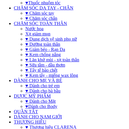
♥Thuốc nhuộm tóc
CHĂM SÓC DA TAY - CHÂN
♥ Chăm sóc tay
♥ Chăm sóc chân
CHĂM SÓC TOÀN THÂN
Nước hoa
Xịt giảm mụn
♥ Dung dịch vệ sinh phụ nữ
♥ Dưỡng toàn thân
♥ Giảm béo - Rạn Da
♥ Kem chống nắng
♥ Lăn khử mùi - xịt toàn thân
♥ Sữa tắm - dầu thơm
♥ Tẩy tế bào chết
♥ Kem tẩy - miếng wax lông
DÀNH CHO MẸ VÀ BÉ
♥ Dành cho trẻ em
♥ Dành cho bà bầu
DƯỢC MỸ PHẨM
♥ Dành cho Mặt
♥Dành cho Body
QUẦN TẤT
DÀNH CHO NAM GIỚI
THƯƠNG HIỆU
♥ Thương hiệu CLARENA