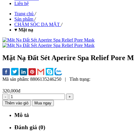
Liên hệ
Trang chủ
/
Sản phẩm
/
CHĂM SÓC DA MẶT
/
♥ Mặt nạ
Mặt Nạ Đất Sét Aperire Spa Relief Pore 
Mã sản phẩm:
8806135246250
|
Tình trạng:
320,000đ
-
+
Thêm vào giỏ
Mua ngay
Mô tả
Đánh giá (0)