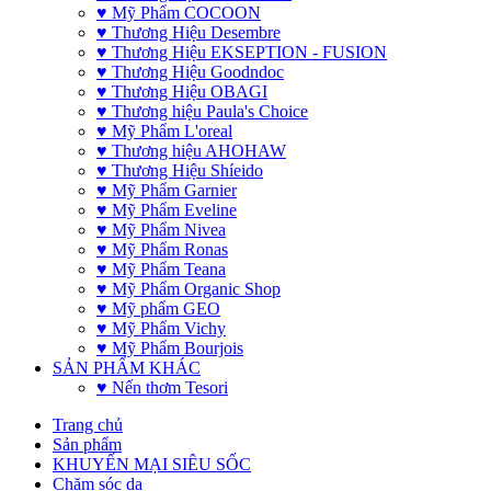
♥ Mỹ Phẩm COCOON
♥ Thương Hiệu Desembre
♥ Thương Hiệu EKSEPTION - FUSION
♥ Thương Hiệu Goodndoc
♥ Thương Hiệu OBAGI
♥ Thương hiệu Paula's Choice
♥ Mỹ Phẩm L'oreal
♥ Thương hiệu AHOHAW
♥ Thương Hiệu Shíeido
♥ Mỹ Phẩm Garnier
♥ Mỹ Phẩm Eveline
♥ Mỹ Phẩm Nivea
♥ Mỹ Phẩm Ronas
♥ Mỹ Phẩm Teana
♥ Mỹ Phẩm Organic Shop
♥ Mỹ phẩm GEO
♥ Mỹ Phẩm Vichy
♥ Mỹ Phẩm Bourjois
SẢN PHẨM KHÁC
♥ Nến thơm Tesori
Trang chủ
Sản phẩm
KHUYẾN MẠI SIÊU SỐC
Chăm sóc da