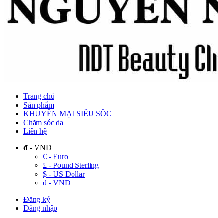
Trang chủ
Sản phẩm
KHUYẾN MẠI SIÊU SỐC
Chăm sóc da
Liên hệ
đ
- VND
€ - Euro
£ - Pound Sterling
$ - US Dollar
đ - VND
Đăng ký
Đăng nhập