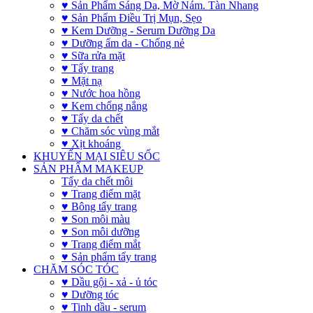
♥ Sản Phẩm Sáng Da, Mờ Nám. Tàn Nhang
♥ Sản Phẩm Điều Trị Mụn, Sẹo
♥ Kem Dưỡng - Serum Dưỡng Da
♥ Dưỡng ẩm da - Chống nẻ
♥ Sữa rửa mặt
♥ Tẩy trang
♥ Mặt nạ
♥ Nước hoa hồng
♥ Kem chống nắng
♥ Tẩy da chết
♥ Chăm sóc vùng mắt
♥ Xịt khoáng
KHUYẾN MẠI SIÊU SỐC
SẢN PHẨM MAKEUP
Tẩy da chết môi
♥ Trang điểm mặt
♥ Bông tẩy trang
♥ Son môi màu
♥ Son môi dưỡng
♥ Trang điểm mắt
♥ Sản phẩm tẩy trang
CHĂM SÓC TÓC
♥ Dầu gội - xả - ủ tóc
♥ Dưỡng tóc
♥ Tinh dầu - serum