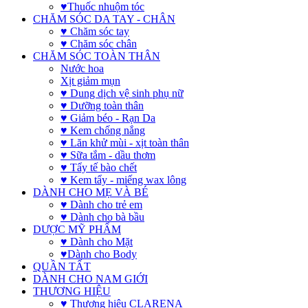
♥Thuốc nhuộm tóc
CHĂM SÓC DA TAY - CHÂN
♥ Chăm sóc tay
♥ Chăm sóc chân
CHĂM SÓC TOÀN THÂN
Nước hoa
Xịt giảm mụn
♥ Dung dịch vệ sinh phụ nữ
♥ Dưỡng toàn thân
♥ Giảm béo - Rạn Da
♥ Kem chống nắng
♥ Lăn khử mùi - xịt toàn thân
♥ Sữa tắm - dầu thơm
♥ Tẩy tế bào chết
♥ Kem tẩy - miếng wax lông
DÀNH CHO MẸ VÀ BÉ
♥ Dành cho trẻ em
♥ Dành cho bà bầu
DƯỢC MỸ PHẨM
♥ Dành cho Mặt
♥Dành cho Body
QUẦN TẤT
DÀNH CHO NAM GIỚI
THƯƠNG HIỆU
♥ Thương hiệu CLARENA