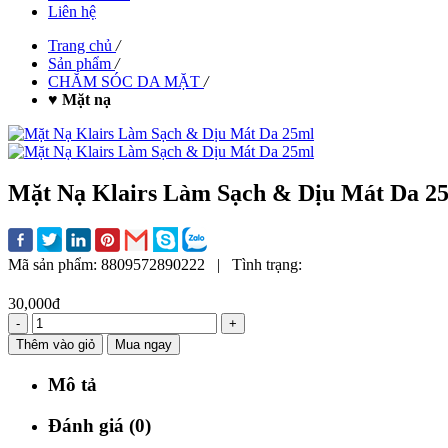
Liên hệ
Trang chủ
/
Sản phẩm
/
CHĂM SÓC DA MẶT
/
♥ Mặt nạ
Mặt Nạ Klairs Làm Sạch & Dịu Mát Da 2
Mã sản phẩm:
8809572890222
|
Tình trạng:
30,000đ
-
+
Thêm vào giỏ
Mua ngay
Mô tả
Đánh giá (0)