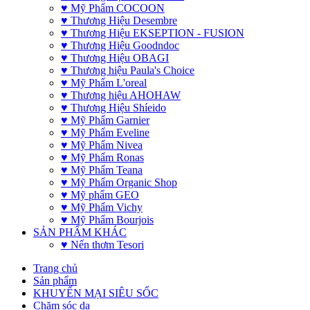
♥ Mỹ Phẩm COCOON
♥ Thương Hiệu Desembre
♥ Thương Hiệu EKSEPTION - FUSION
♥ Thương Hiệu Goodndoc
♥ Thương Hiệu OBAGI
♥ Thương hiệu Paula's Choice
♥ Mỹ Phẩm L'oreal
♥ Thương hiệu AHOHAW
♥ Thương Hiệu Shíeido
♥ Mỹ Phẩm Garnier
♥ Mỹ Phẩm Eveline
♥ Mỹ Phẩm Nivea
♥ Mỹ Phẩm Ronas
♥ Mỹ Phẩm Teana
♥ Mỹ Phẩm Organic Shop
♥ Mỹ phẩm GEO
♥ Mỹ Phẩm Vichy
♥ Mỹ Phẩm Bourjois
SẢN PHẨM KHÁC
♥ Nến thơm Tesori
Trang chủ
Sản phẩm
KHUYẾN MẠI SIÊU SỐC
Chăm sóc da