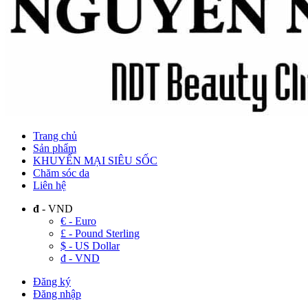
Trang chủ
Sản phẩm
KHUYẾN MẠI SIÊU SỐC
Chăm sóc da
Liên hệ
đ
- VND
€ - Euro
£ - Pound Sterling
$ - US Dollar
đ - VND
Đăng ký
Đăng nhập