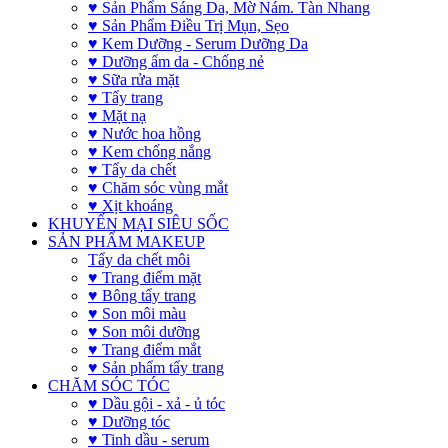
♥ Sản Phẩm Sáng Da, Mờ Nám. Tàn Nhang
♥ Sản Phẩm Điều Trị Mụn, Sẹo
♥ Kem Dưỡng - Serum Dưỡng Da
♥ Dưỡng ẩm da - Chống nẻ
♥ Sữa rửa mặt
♥ Tẩy trang
♥ Mặt nạ
♥ Nước hoa hồng
♥ Kem chống nắng
♥ Tẩy da chết
♥ Chăm sóc vùng mắt
♥ Xịt khoáng
KHUYẾN MẠI SIÊU SỐC
SẢN PHẨM MAKEUP
Tẩy da chết môi
♥ Trang điểm mặt
♥ Bông tẩy trang
♥ Son môi màu
♥ Son môi dưỡng
♥ Trang điểm mắt
♥ Sản phẩm tẩy trang
CHĂM SÓC TÓC
♥ Dầu gội - xả - ủ tóc
♥ Dưỡng tóc
♥ Tinh dầu - serum