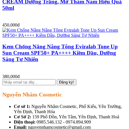
CREAM Dưỡng Trắng, Mờ Thâm Nám Hiệu Quả
50ml
450,000đ
Kem Chống Nắng Nâng Tông Eviralab Tone Up
Sun Cream SPF50+ PA++++ Kiềm Dầu, Dưỡng
Sáng Tự Nhiên
380,000đ
Đăng ký!
Nguyễn Nhâm Cosmetic
Cơ sở 1:
Nguyễn Nhâm Cosmetic, Phố Kiểu, Yên Trường,
Yên Định, Thanh Hóa
Cơ Sở 2:
159 Phố Đồn, Yên Tâm, Yên Định, Thanh Hoá
Điện thoại:
0985.546.132 - 0974.894.909
Email:
nguyennhamcosmetic@gmail.com