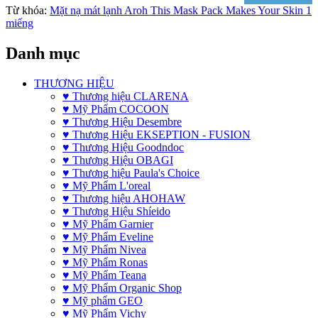
Từ khóa:
Mặt nạ mát lạnh Aroh This Mask Pack Makes Your Skin 1
miếng
Danh mục
THƯƠNG HIỆU
♥ Thương hiệu CLARENA
♥ Mỹ Phẩm COCOON
♥ Thương Hiệu Desembre
♥ Thương Hiệu EKSEPTION - FUSION
♥ Thương Hiệu Goodndoc
♥ Thương Hiệu OBAGI
♥ Thương hiệu Paula's Choice
♥ Mỹ Phẩm L'oreal
♥ Thương hiệu AHOHAW
♥ Thương Hiệu Shíeido
♥ Mỹ Phẩm Garnier
♥ Mỹ Phẩm Eveline
♥ Mỹ Phẩm Nivea
♥ Mỹ Phẩm Ronas
♥ Mỹ Phẩm Teana
♥ Mỹ Phẩm Organic Shop
♥ Mỹ phẩm GEO
♥ Mỹ Phẩm Vichy