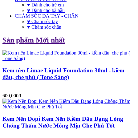
♥ Dành cho trẻ em
♥ Dành cho bà bầu
CHĂM SÓC DA TAY - CHÂN
♥ Chăm sóc tay
♥ Chăm sóc chân
Sản phẩm Mới nhất
Kem nền Limae Liquid Foundation 30ml - kiềm
dầu, che phủ ( Tone Sáng)
600,000đ
Kem Nền Dopi Kem Nền Kiềm Dầu Dạng Lỏng
Chống Thấm Nước Mỏng Mịn Che Phủ Tốt