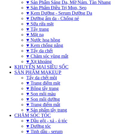
♥ Sản Phẩm Sáng Da, Mờ Nám. Tàn Nhang
♥ Sản Phẩm Điều Trị Mụn, Sẹo
♥ Kem Dưỡng - Serum Dưỡng Da
♥ Dưỡng ẩm da - Chống nẻ
♥ Sữa rửa mặt
♥ Tẩy trang
♥ Mặt nạ
♥ Nước hoa hồng
♥ Kem chống nắng
♥ Tẩy da chết
♥ Chăm sóc vùng mắt
♥ Xịt khoáng
KHUYẾN MẠI SIÊU SỐC
SẢN PHẨM MAKEUP
Tẩy da chết môi
♥ Trang điểm mặt
♥ Bông tẩy trang
♥ Son môi màu
♥ Son môi dưỡng
♥ Trang điểm mắt
♥ Sản phẩm tẩy trang
CHĂM SÓC TÓC
♥ Dầu gội - xả - ủ tóc
♥ Dưỡng tóc
♥ Tinh dầu - serum