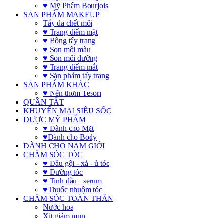
♥ Mỹ Phẩm Bourjois
SẢN PHẨM MAKEUP
Tẩy da chết môi
♥ Trang điểm mặt
♥ Bông tẩy trang
♥ Son môi màu
♥ Son môi dưỡng
♥ Trang điểm mắt
♥ Sản phẩm tẩy trang
SẢN PHẨM KHÁC
♥ Nến thơm Tesori
QUẦN TẤT
KHUYẾN MẠI SIÊU SỐC
DƯỢC MỸ PHẨM
♥ Dành cho Mặt
♥Dành cho Body
DÀNH CHO NAM GIỚI
CHĂM SÓC TÓC
♥ Dầu gội - xả - ủ tóc
♥ Dưỡng tóc
♥ Tinh dầu - serum
♥Thuốc nhuộm tóc
CHĂM SÓC TOÀN THÂN
Nước hoa
Xịt giảm mụn