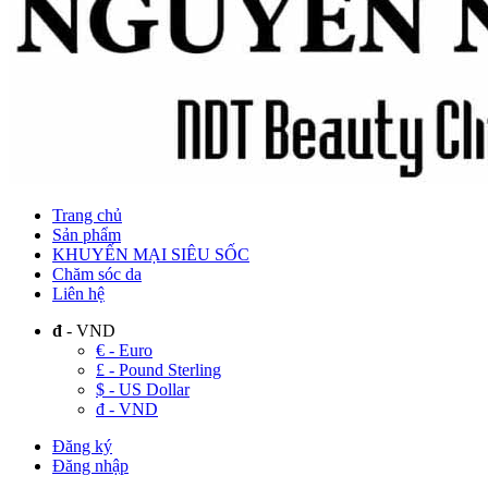
Trang chủ
Sản phẩm
KHUYẾN MẠI SIÊU SỐC
Chăm sóc da
Liên hệ
đ
- VND
€ - Euro
£ - Pound Sterling
$ - US Dollar
đ - VND
Đăng ký
Đăng nhập