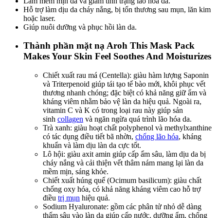
Làm mềm mịn da và giảm tình trạng lão hóa da.
Hỗ trợ làm dịu da cháy nắng, bị tổn thương sau mụn, lăn kim
hoặc laser.
Giúp nuôi dưỡng và phục hồi làn da.
Thành phần mặt nạ Aroh This Mask Pack
Makes Your Skin Feel Soothes And Moisturizes
Chiết xuất rau má (Centella): giàu hàm lượng Saponin
và Triterpenoid giúp tái tạo tế bào mới, khôi phục vết
thương nhanh chóng; đặc biệt có khả năng giữ ẩm và
kháng viêm nhằm bảo vệ làn da hiệu quả. Ngoài ra,
vitamin C và K có trong loại rau này giúp sản
sinh
collagen
và ngăn ngừa quá trình lão hóa da.
Trà xanh: giàu hoạt chất polyphenol và methylxanthine
có tác dụng điều tiết bã nhờn,
chống lão hóa
, kháng
khuẩn và làm dịu làn da cực tốt.
Lô hội: giàu axit amin giúp cấp ẩm sâu, làm dịu da bị
cháy nắng và cải thiện vết thâm nám mang lại làn da
mềm mịn, sáng khỏe.
Chiết xuất húng quế (Ocimum basilicum): giàu chất
chống oxy hóa, có khả năng kháng viêm cao hỗ trợ
điều
trị mụn
hiệu quả.
Sodium Hyaluronate: gồm các phân tử nhỏ dễ dàng
thấm sâu vào làn da giúp cấp nước, dưỡng ẩm, chống