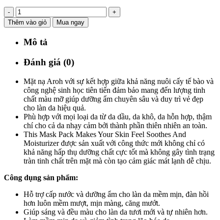
-
+
Thêm vào giỏ
Mua ngay
Mô tả
Đánh giá (0)
Mặt nạ Aroh với sự kết hợp giữa khả năng nuôi cấy tế bào và
công nghệ sinh học tiên tiến đảm bảo mang đến lượng tinh
chất màu mỡ giúp dưỡng ẩm chuyên sâu và duy trì vẻ đẹp
cho làn da hiệu quả.
Phù hợp với mọi loại da từ da dầu, da khô, da hỗn hợp, thậm
chí cho cả da nhạy cảm bởi thành phần thiên nhiên an toàn.
This Mask Pack Makes Your Skin Feel Soothes And
Moisturizer được sản xuất với công thức mới không chỉ có
khả năng hấp thụ dưỡng chất cực tốt mà không gây tình trạng
tràn tinh chất trên mặt mà còn tạo cảm giác mát lạnh dễ chịu.
Công dụng sản phẩm:
Hỗ trợ cấp nước và dưỡng ẩm cho làn da mềm mịn, đàn hồi
hơn luôn mềm mượt, mịn màng, căng mướt.
Giúp sáng và đều màu cho làn da tươi mới và tự nhiên hơn.