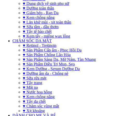
♥ Dung dịch vệ sinh phụ nữ
♥ Dưỡng toàn thân
♥ Giảm béo - Rạn Da
♥ Kem chống nắng
♥ Lăn khử mùi - xịt toàn thân
♥ Sữa tắm - dầu thơm
♥ Tẩy tế bào chết
♥ Kem tẩy - miếng wax lông
CHĂM SÓC DA MẶT
♥ Retinol - Tretinoin
♥ Sản Phẩm Cấp ẩm - Phục Hồi Da
♥ Sản Phẩm Chống Lão Hóa
♥ Sản Phẩm Sáng Da, Mờ Nám. Tàn Nhang
♥ Sản Phẩm Điều Trị Mụn, Sẹo
♥ Kem Dưỡng - Serum Dưỡng Da
♥ Dưỡng ẩm da - Chống nẻ
♥ Sữa rửa mặt
♥ Tẩy trang
♥ Mặt nạ
♥ Nước hoa hồng
♥ Kem chống nắng
♥ Tẩy da chết
♥ Chăm sóc vùng mắt
♥ Xịt khoáng
DÀNH CHO MẸ VÀ BÉ