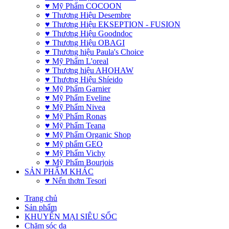
♥ Mỹ Phẩm COCOON
♥ Thương Hiệu Desembre
♥ Thương Hiệu EKSEPTION - FUSION
♥ Thương Hiệu Goodndoc
♥ Thương Hiệu OBAGI
♥ Thương hiệu Paula's Choice
♥ Mỹ Phẩm L'oreal
♥ Thương hiệu AHOHAW
♥ Thương Hiệu Shíeido
♥ Mỹ Phẩm Garnier
♥ Mỹ Phẩm Eveline
♥ Mỹ Phẩm Nivea
♥ Mỹ Phẩm Ronas
♥ Mỹ Phẩm Teana
♥ Mỹ Phẩm Organic Shop
♥ Mỹ phẩm GEO
♥ Mỹ Phẩm Vichy
♥ Mỹ Phẩm Bourjois
SẢN PHẨM KHÁC
♥ Nến thơm Tesori
Trang chủ
Sản phẩm
KHUYẾN MẠI SIÊU SỐC
Chăm sóc da