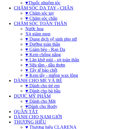
♥Thuốc nhuộm tóc
CHĂM SÓC DA TAY - CHÂN
♥ Chăm sóc tay
♥ Chăm sóc chân
CHĂM SÓC TOÀN THÂN
Nước hoa
Xịt giảm mụn
♥ Dung dịch vệ sinh phụ nữ
♥ Dưỡng toàn thân
♥ Giảm béo - Rạn Da
♥ Kem chống nắng
♥ Lăn khử mùi - xịt toàn thân
♥ Sữa tắm - dầu thơm
♥ Tẩy tế bào chết
♥ Kem tẩy - miếng wax lông
DÀNH CHO MẸ VÀ BÉ
♥ Dành cho trẻ em
♥ Dành cho bà bầu
DƯỢC MỸ PHẨM
♥ Dành cho Mặt
♥Dành cho Body
QUẦN TẤT
DÀNH CHO NAM GIỚI
THƯƠNG HIỆU
♥ Thương hiệu CLARENA