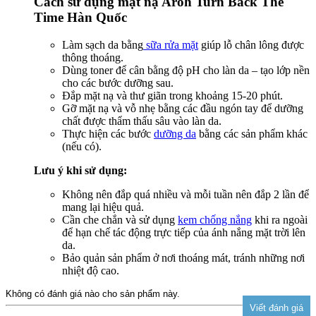
Cách sử dụng mặt nạ Aroh Turn Back The
Time Hàn Quốc
Làm sạch da bằng
sữa rửa mặt
giúp lỗ chân lông được
thông thoáng.
Dùng toner để cân bằng độ pH cho làn da – tạo lớp nền
cho các bước dưỡng sau.
Đắp mặt nạ và thư giãn trong khoảng 15-20 phút.
Gỡ mặt nạ và vỗ nhẹ bằng các đầu ngón tay để dưỡng
chất được thẩm thấu sâu vào làn da.
Thực hiện các bước
dưỡng da
bằng các sản phẩm khác
(nếu có).
Lưu ý khi sử dụng:
Không nên đắp quá nhiều và mỗi tuần nên đắp 2 lần để
mang lại hiệu quả.
Cần che chắn và sử dụng
kem chống nắng
khi ra ngoài
để hạn chế tác động trực tiếp của ánh nắng mặt trời lên
da.
Bảo quản sản phẩm ở nơi thoáng mát, tránh những nơi
nhiệt độ cao.
Không có đánh giá nào cho sản phẩm này.