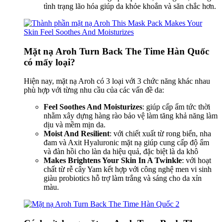
tình trạng lão hóa giúp da khỏe khoắn và săn chắc hơn.
Mặt nạ Aroh Turn Back The Time Hàn Quốc
có mấy loại?
Hiện nay, mặt nạ Aroh có 3 loại với 3 chức năng khác nhau
phù hợp với từng nhu cầu của các vấn đề da:
Feel Soothes And Moisturizes
: giúp cấp ẩm tức thời
nhằm xây dựng hàng rào bảo vệ làm tăng khả năng làm
dịu và mềm mịn da.
Moist And Resilient
: với chiết xuất từ rong biển, nha
đam và Axit Hyaluronic mặt nạ giúp cung cấp độ ẩm
và đàn hồi cho làn da hiệu quả, đặc biệt là da khô
Makes Brightens Your Skin In A Twinkle
: với hoạt
chất từ rễ cây Yam kết hợp với công nghệ men vi sinh
giàu probiotics hỗ trợ làm trắng và sáng cho da xỉn
màu.