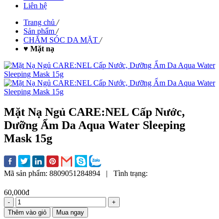
Liên hệ
Trang chủ
/
Sản phẩm
/
CHĂM SÓC DA MẶT
/
♥ Mặt nạ
Mặt Nạ Ngủ CARE:NEL Cấp Nước,
Dưỡng Ẩm Da Aqua Water Sleeping
Mask 15g
Mã sản phẩm:
8809051284894
|
Tình trạng:
60,000đ
-
+
Thêm vào giỏ
Mua ngay