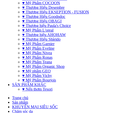
♥ Mỹ Phẩm COCOON
♥ Thương Hiệu Desembre
♥ Thương Hiệu EKSEPTION - FUSION
♥ Thương Hiệu Goodndoc
♥ Thương Hiệu OBAGI
♥ Thương hiệu Paula's Choice
♥ Mỹ Phẩm L'oreal
♥ Thương hiệu AHOHAW
♥ Thương Hiệu Shíeido
♥ Mỹ Phẩm Garnier
♥ Mỹ Phẩm Eveline
♥ Mỹ Phẩm Nivea
♥ Mỹ Phẩm Ronas
♥ Mỹ Phẩm Teana
♥ Mỹ Phẩm Organic Shop
♥ Mỹ phẩm GEO
♥ Mỹ Phẩm Vichy
♥ Mỹ Phẩm Bourjois
SẢN PHẨM KHÁC
♥ Nến thơm Tesori
Trang chủ
Sản phẩm
KHUYẾN MẠI SIÊU SỐC
Chăm sóc da