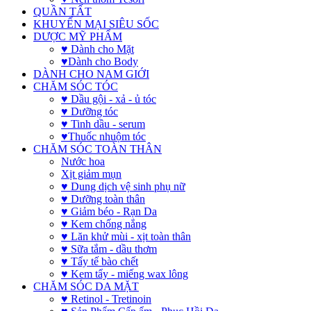
QUẦN TẤT
KHUYẾN MẠI SIÊU SỐC
DƯỢC MỸ PHẨM
♥ Dành cho Mặt
♥Dành cho Body
DÀNH CHO NAM GIỚI
CHĂM SÓC TÓC
♥ Dầu gội - xả - ủ tóc
♥ Dưỡng tóc
♥ Tinh dầu - serum
♥Thuốc nhuộm tóc
CHĂM SÓC TOÀN THÂN
Nước hoa
Xịt giảm mụn
♥ Dung dịch vệ sinh phụ nữ
♥ Dưỡng toàn thân
♥ Giảm béo - Rạn Da
♥ Kem chống nắng
♥ Lăn khử mùi - xịt toàn thân
♥ Sữa tắm - dầu thơm
♥ Tẩy tế bào chết
♥ Kem tẩy - miếng wax lông
CHĂM SÓC DA MẶT
♥ Retinol - Tretinoin