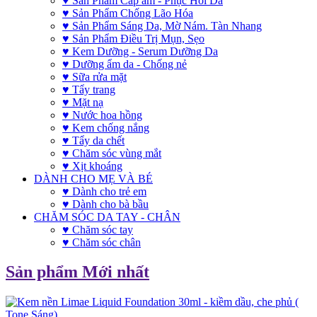
♥ Sản Phẩm Cấp ẩm - Phục Hồi Da
♥ Sản Phẩm Chống Lão Hóa
♥ Sản Phẩm Sáng Da, Mờ Nám. Tàn Nhang
♥ Sản Phẩm Điều Trị Mụn, Sẹo
♥ Kem Dưỡng - Serum Dưỡng Da
♥ Dưỡng ẩm da - Chống nẻ
♥ Sữa rửa mặt
♥ Tẩy trang
♥ Mặt nạ
♥ Nước hoa hồng
♥ Kem chống nắng
♥ Tẩy da chết
♥ Chăm sóc vùng mắt
♥ Xịt khoáng
DÀNH CHO MẸ VÀ BÉ
♥ Dành cho trẻ em
♥ Dành cho bà bầu
CHĂM SÓC DA TAY - CHÂN
♥ Chăm sóc tay
♥ Chăm sóc chân
Sản phẩm Mới nhất