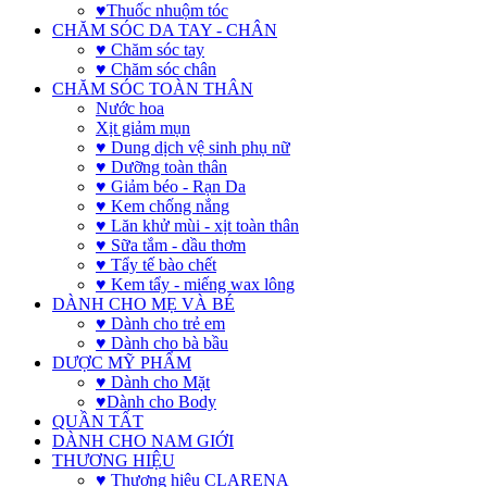
♥Thuốc nhuộm tóc
CHĂM SÓC DA TAY - CHÂN
♥ Chăm sóc tay
♥ Chăm sóc chân
CHĂM SÓC TOÀN THÂN
Nước hoa
Xịt giảm mụn
♥ Dung dịch vệ sinh phụ nữ
♥ Dưỡng toàn thân
♥ Giảm béo - Rạn Da
♥ Kem chống nắng
♥ Lăn khử mùi - xịt toàn thân
♥ Sữa tắm - dầu thơm
♥ Tẩy tế bào chết
♥ Kem tẩy - miếng wax lông
DÀNH CHO MẸ VÀ BÉ
♥ Dành cho trẻ em
♥ Dành cho bà bầu
DƯỢC MỸ PHẨM
♥ Dành cho Mặt
♥Dành cho Body
QUẦN TẤT
DÀNH CHO NAM GIỚI
THƯƠNG HIỆU
♥ Thương hiệu CLARENA