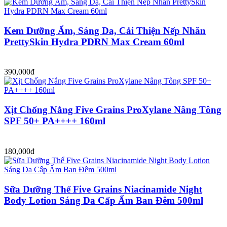
Kem Dưỡng Ẩm, Sáng Da, Cải Thiện Nếp Nhăn
PrettySkin Hydra PDRN Max Cream 60ml
390,000đ
Xịt Chống Nắng Five Grains ProXylane Nâng Tông
SPF 50+ PA++++ 160ml
180,000đ
Sữa Dưỡng Thể Five Grains Niacinamide Night
Body Lotion Sáng Da Cấp Ẩm Ban Đêm 500ml