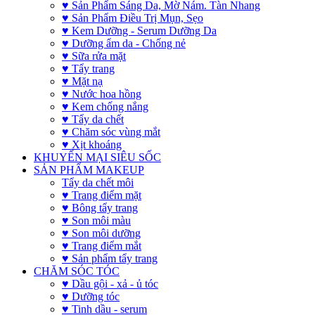
♥ Sản Phẩm Sáng Da, Mờ Nám. Tàn Nhang
♥ Sản Phẩm Điều Trị Mụn, Sẹo
♥ Kem Dưỡng - Serum Dưỡng Da
♥ Dưỡng ẩm da - Chống nẻ
♥ Sữa rửa mặt
♥ Tẩy trang
♥ Mặt nạ
♥ Nước hoa hồng
♥ Kem chống nắng
♥ Tẩy da chết
♥ Chăm sóc vùng mắt
♥ Xịt khoáng
KHUYẾN MẠI SIÊU SỐC
SẢN PHẨM MAKEUP
Tẩy da chết môi
♥ Trang điểm mặt
♥ Bông tẩy trang
♥ Son môi màu
♥ Son môi dưỡng
♥ Trang điểm mắt
♥ Sản phẩm tẩy trang
CHĂM SÓC TÓC
♥ Dầu gội - xả - ủ tóc
♥ Dưỡng tóc
♥ Tinh dầu - serum