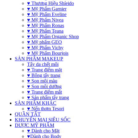
♥ Thương Hiệu Shíeido
♥ Mỹ Phẩm Garnier
♥ Mỹ Phẩm Eveline
♥ Mỹ Phẩm Nivea
♥ Mỹ Phẩm Ronas
♥ Mỹ Phẩm Teana
♥ Mỹ Phẩm Organic Shop
♥ Mỹ phẩm GEO
♥ Mỹ Phẩm Vichy
♥ Mỹ Phẩm Bourjois
SẢN PHẨM MAKEUP
Tẩy da chết môi
♥ Trang điểm mặt
♥ Bông tẩy trang
♥ Son môi màu
♥ Son môi dưỡng
♥ Trang điểm mắt
♥ Sản phẩm tẩy trang
SẢN PHẨM KHÁC
♥ Nến thơm Tesori
QUẦN TẤT
KHUYẾN MẠI SIÊU SỐC
DƯỢC MỸ PHẨM
♥ Dành cho Mặt
♥Dành cho Body