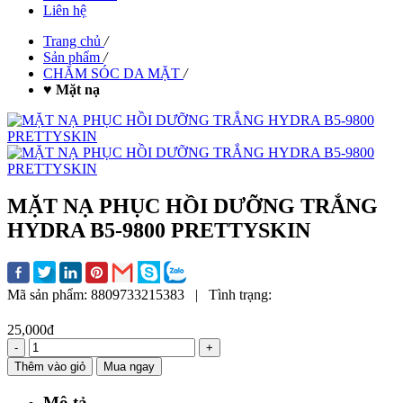
Liên hệ
Trang chủ
/
Sản phẩm
/
CHĂM SÓC DA MẶT
/
♥ Mặt nạ
MẶT NẠ PHỤC HỒI DƯỠNG TRẮNG
HYDRA B5-9800 PRETTYSKIN
Mã sản phẩm:
8809733215383
|
Tình trạng:
25,000đ
-
+
Thêm vào giỏ
Mua ngay
Mô tả