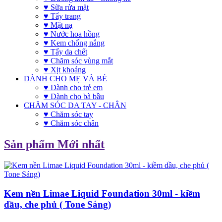
♥ Sữa rửa mặt
♥ Tẩy trang
♥ Mặt nạ
♥ Nước hoa hồng
♥ Kem chống nắng
♥ Tẩy da chết
♥ Chăm sóc vùng mắt
♥ Xịt khoáng
DÀNH CHO MẸ VÀ BÉ
♥ Dành cho trẻ em
♥ Dành cho bà bầu
CHĂM SÓC DA TAY - CHÂN
♥ Chăm sóc tay
♥ Chăm sóc chân
Sản phẩm Mới nhất
Kem nền Limae Liquid Foundation 30ml - kiềm
dầu, che phủ ( Tone Sáng)