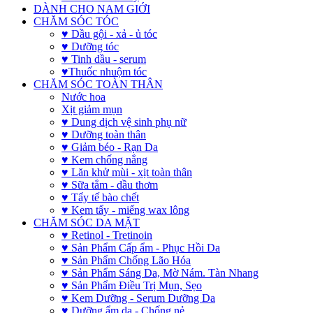
DÀNH CHO NAM GIỚI
CHĂM SÓC TÓC
♥ Dầu gội - xả - ủ tóc
♥ Dưỡng tóc
♥ Tinh dầu - serum
♥Thuốc nhuộm tóc
CHĂM SÓC TOÀN THÂN
Nước hoa
Xịt giảm mụn
♥ Dung dịch vệ sinh phụ nữ
♥ Dưỡng toàn thân
♥ Giảm béo - Rạn Da
♥ Kem chống nắng
♥ Lăn khử mùi - xịt toàn thân
♥ Sữa tắm - dầu thơm
♥ Tẩy tế bào chết
♥ Kem tẩy - miếng wax lông
CHĂM SÓC DA MẶT
♥ Retinol - Tretinoin
♥ Sản Phẩm Cấp ẩm - Phục Hồi Da
♥ Sản Phẩm Chống Lão Hóa
♥ Sản Phẩm Sáng Da, Mờ Nám. Tàn Nhang
♥ Sản Phẩm Điều Trị Mụn, Sẹo
♥ Kem Dưỡng - Serum Dưỡng Da
♥ Dưỡng ẩm da - Chống nẻ