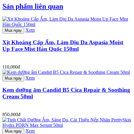
Sản phẩm liên quan
Xem
Mua ngay
Xịt Khoáng Cấp Ẩm, Làm Dịu Da Aspasia Moist
Up Face Mist Hàn Quốc 150ml
110,000đ
Xem
Mua ngay
Kem dưỡng ẩm Candid B5 Cica Repair & Soothing
Cream 50ml
850,000đ
Xem
Mua ngay