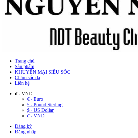
Trang chủ
Sản phẩm
KHUYẾN MẠI SIÊU SỐC
Chăm sóc da
Liên hệ
đ
- VND
€ - Euro
£ - Pound Sterling
$ - US Dollar
đ - VND
Đăng ký
Đăng nhập