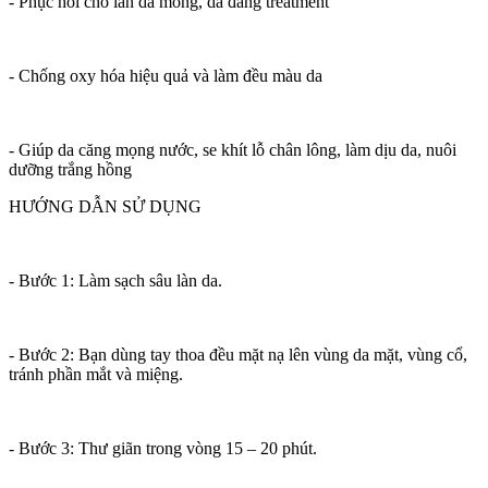
- Phục hồi cho làn da mỏng, da đang treatment
- Chống oxy hóa hiệu quả và làm đều màu da
- Giúp da căng mọng nước, se khít lỗ chân lông, làm dịu da, nuôi
dưỡng trắng hồng
HƯỚNG DẪN SỬ DỤNG
- Bước 1: Làm sạch sâu làn da.
- Bước 2: Bạn dùng tay thoa đều mặt nạ lên vùng da mặt, vùng cổ,
tránh phần mắt và miệng.
- Bước 3: Thư giãn trong vòng 15 – 20 phút.