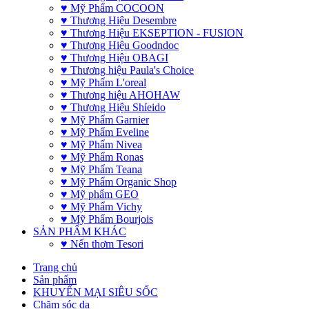
♥ Mỹ Phẩm COCOON
♥ Thương Hiệu Desembre
♥ Thương Hiệu EKSEPTION - FUSION
♥ Thương Hiệu Goodndoc
♥ Thương Hiệu OBAGI
♥ Thương hiệu Paula's Choice
♥ Mỹ Phẩm L'oreal
♥ Thương hiệu AHOHAW
♥ Thương Hiệu Shíeido
♥ Mỹ Phẩm Garnier
♥ Mỹ Phẩm Eveline
♥ Mỹ Phẩm Nivea
♥ Mỹ Phẩm Ronas
♥ Mỹ Phẩm Teana
♥ Mỹ Phẩm Organic Shop
♥ Mỹ phẩm GEO
♥ Mỹ Phẩm Vichy
♥ Mỹ Phẩm Bourjois
SẢN PHẨM KHÁC
♥ Nến thơm Tesori
Trang chủ
Sản phẩm
KHUYẾN MẠI SIÊU SỐC
Chăm sóc da