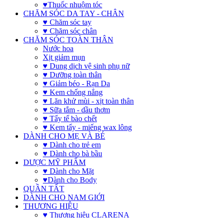
♥Thuốc nhuộm tóc
CHĂM SÓC DA TAY - CHÂN
♥ Chăm sóc tay
♥ Chăm sóc chân
CHĂM SÓC TOÀN THÂN
Nước hoa
Xịt giảm mụn
♥ Dung dịch vệ sinh phụ nữ
♥ Dưỡng toàn thân
♥ Giảm béo - Rạn Da
♥ Kem chống nắng
♥ Lăn khử mùi - xịt toàn thân
♥ Sữa tắm - dầu thơm
♥ Tẩy tế bào chết
♥ Kem tẩy - miếng wax lông
DÀNH CHO MẸ VÀ BÉ
♥ Dành cho trẻ em
♥ Dành cho bà bầu
DƯỢC MỸ PHẨM
♥ Dành cho Mặt
♥Dành cho Body
QUẦN TẤT
DÀNH CHO NAM GIỚI
THƯƠNG HIỆU
♥ Thương hiệu CLARENA