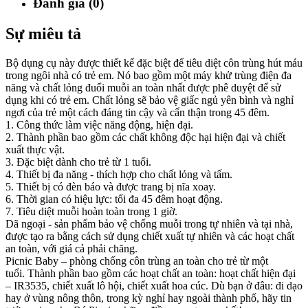
Đánh giá (0)
Sự miêu tả
Bộ dụng cụ này được thiết kế đặc biệt để tiêu diệt côn trùng hút máu
trong ngôi nhà có trẻ em. Nó bao gồm một máy khử trùng điện đa
năng và chất lỏng đuổi muỗi an toàn nhất được phê duyệt để sử
dụng khi có trẻ em. Chất lỏng sẽ bảo vệ giấc ngủ yên bình và nghỉ
ngơi của trẻ một cách đáng tin cậy và cẩn thận trong 45 đêm.
1. Công thức làm việc năng động, hiện đại.
2. Thành phần bao gồm các chất không độc hại hiện đại và chiết
xuất thực vật.
3. Đặc biệt dành cho trẻ từ 1 tuổi.
4. Thiết bị đa năng - thích hợp cho chất lỏng và tấm.
5. Thiết bị có đèn báo và được trang bị nĩa xoay.
6. Thời gian có hiệu lực: tối đa 45 đêm hoạt động.
7. Tiêu diệt muỗi hoàn toàn trong 1 giờ.
Dã ngoại - sản phẩm bảo vệ chống muỗi trong tự nhiên và tại nhà,
được tạo ra bằng cách sử dụng chiết xuất tự nhiên và các hoạt chất
an toàn, với giá cả phải chăng.
Picnic Baby – phòng chống côn trùng an toàn cho trẻ từ một
tuổi. Thành phần bao gồm các hoạt chất an toàn: hoạt chất hiện đại
– IR3535, chiết xuất lô hội, chiết xuất hoa cúc. Dù bạn ở đâu: đi dạo
hay ở vùng nông thôn, trong kỳ nghỉ hay ngoài thành phố, hãy tin