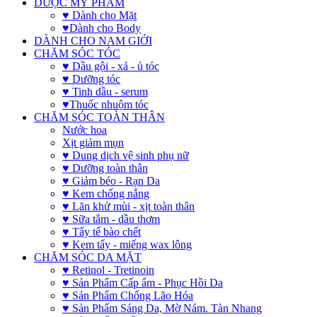
DƯỢC MỸ PHẨM
♥ Dành cho Mặt
♥Dành cho Body
DÀNH CHO NAM GIỚI
CHĂM SÓC TÓC
♥ Dầu gội - xả - ủ tóc
♥ Dưỡng tóc
♥ Tinh dầu - serum
♥Thuốc nhuộm tóc
CHĂM SÓC TOÀN THÂN
Nước hoa
Xịt giảm mụn
♥ Dung dịch vệ sinh phụ nữ
♥ Dưỡng toàn thân
♥ Giảm béo - Rạn Da
♥ Kem chống nắng
♥ Lăn khử mùi - xịt toàn thân
♥ Sữa tắm - dầu thơm
♥ Tẩy tế bào chết
♥ Kem tẩy - miếng wax lông
CHĂM SÓC DA MẶT
♥ Retinol - Tretinoin
♥ Sản Phẩm Cấp ẩm - Phục Hồi Da
♥ Sản Phẩm Chống Lão Hóa
♥ Sản Phẩm Sáng Da, Mờ Nám. Tàn Nhang