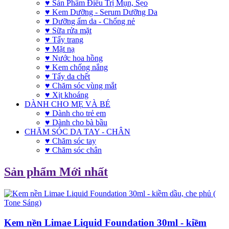
♥ Sản Phẩm Điều Trị Mụn, Sẹo
♥ Kem Dưỡng - Serum Dưỡng Da
♥ Dưỡng ẩm da - Chống nẻ
♥ Sữa rửa mặt
♥ Tẩy trang
♥ Mặt nạ
♥ Nước hoa hồng
♥ Kem chống nắng
♥ Tẩy da chết
♥ Chăm sóc vùng mắt
♥ Xịt khoáng
DÀNH CHO MẸ VÀ BÉ
♥ Dành cho trẻ em
♥ Dành cho bà bầu
CHĂM SÓC DA TAY - CHÂN
♥ Chăm sóc tay
♥ Chăm sóc chân
Sản phẩm Mới nhất
Kem nền Limae Liquid Foundation 30ml - kiềm