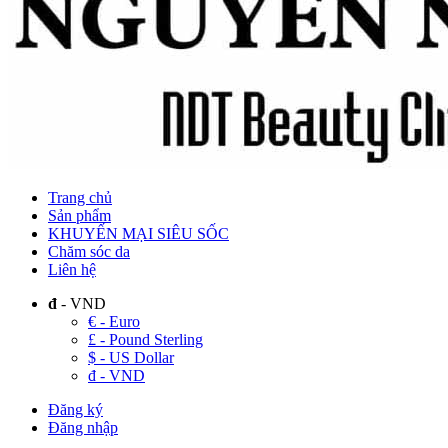
Trang chủ
Sản phẩm
KHUYẾN MẠI SIÊU SỐC
Chăm sóc da
Liên hệ
đ
- VND
€ - Euro
£ - Pound Sterling
$ - US Dollar
đ - VND
Đăng ký
Đăng nhập