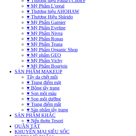
♥ Thương hiệu Paula's Choice
♥ Mỹ Phẩm L'oreal
♥ Thương hiệu AHOHAW
♥ Thương Hiệu Shíeido
♥ Mỹ Phẩm Garnier
♥ Mỹ Phẩm Eveline
♥ Mỹ Phẩm Nivea
♥ Mỹ Phẩm Ronas
♥ Mỹ Phẩm Teana
♥ Mỹ Phẩm Organic Shop
♥ Mỹ phẩm GEO
♥ Mỹ Phẩm Vichy
♥ Mỹ Phẩm Bourjois
SẢN PHẨM MAKEUP
Tẩy da chết môi
♥ Trang điểm mặt
♥ Bông tẩy trang
♥ Son môi màu
♥ Son môi dưỡng
♥ Trang điểm mắt
♥ Sản phẩm tẩy trang
SẢN PHẨM KHÁC
♥ Nến thơm Tesori
QUẦN TẤT
KHUYẾN MẠI SIÊU SỐC