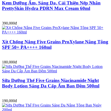
Kem Dưỡng Ẩm, Sáng Da, Cải Thiện Nếp Nhăn
PrettySkin Hydra PDRN Max Cream 60ml
390,000đ
Xịt Chống Nắng Five Grains ProXylane Nâng Tông
SPF 50+ PA++++ 160ml
180,000đ
Sữa Dưỡng Thể Five Grains Niacinamide Night
Body Lotion Sáng Da Cấp Ẩm Ban Đêm 500ml
190,000đ