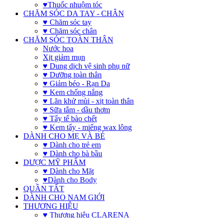
♥Thuốc nhuộm tóc
CHĂM SÓC DA TAY - CHÂN
♥ Chăm sóc tay
♥ Chăm sóc chân
CHĂM SÓC TOÀN THÂN
Nước hoa
Xịt giảm mụn
♥ Dung dịch vệ sinh phụ nữ
♥ Dưỡng toàn thân
♥ Giảm béo - Rạn Da
♥ Kem chống nắng
♥ Lăn khử mùi - xịt toàn thân
♥ Sữa tắm - dầu thơm
♥ Tẩy tế bào chết
♥ Kem tẩy - miếng wax lông
DÀNH CHO MẸ VÀ BÉ
♥ Dành cho trẻ em
♥ Dành cho bà bầu
DƯỢC MỸ PHẨM
♥ Dành cho Mặt
♥Dành cho Body
QUẦN TẤT
DÀNH CHO NAM GIỚI
THƯƠNG HIỆU
♥ Thương hiệu CLARENA