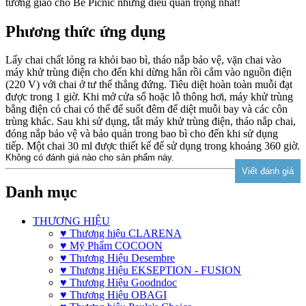
tưởng giao cho Bé Picnic những điều quan trọng nhất!
Phương thức ứng dụng
Lấy chai chất lỏng ra khỏi bao bì, tháo nắp bảo vệ, vặn chai vào
máy khử trùng điện cho đến khi dừng hẳn rồi cắm vào nguồn điện
(220 V) với chai ở tư thế thẳng đứng. Tiêu diệt hoàn toàn muỗi đạt
được trong 1 giờ. Khi mở cửa sổ hoặc lỗ thông hơi, máy khử trùng
bằng điện có chai có thể để suốt đêm để diệt muỗi bay và các côn
trùng khác. Sau khi sử dụng, tắt máy khử trùng điện, tháo nắp chai,
đóng nắp bảo vệ và bảo quản trong bao bì cho đến khi sử dụng
tiếp. Một chai 30 ml được thiết kế để sử dụng trong khoảng 360 giờ.
Không có đánh giá nào cho sản phẩm này.
Danh mục
THƯƠNG HIỆU
♥ Thương hiệu CLARENA
♥ Mỹ Phẩm COCOON
♥ Thương Hiệu Desembre
♥ Thương Hiệu EKSEPTION - FUSION
♥ Thương Hiệu Goodndoc
♥ Thương Hiệu OBAGI