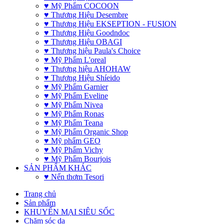
♥ Mỹ Phẩm COCOON
♥ Thương Hiệu Desembre
♥ Thương Hiệu EKSEPTION - FUSION
♥ Thương Hiệu Goodndoc
♥ Thương Hiệu OBAGI
♥ Thương hiệu Paula's Choice
♥ Mỹ Phẩm L'oreal
♥ Thương hiệu AHOHAW
♥ Thương Hiệu Shíeido
♥ Mỹ Phẩm Garnier
♥ Mỹ Phẩm Eveline
♥ Mỹ Phẩm Nivea
♥ Mỹ Phẩm Ronas
♥ Mỹ Phẩm Teana
♥ Mỹ Phẩm Organic Shop
♥ Mỹ phẩm GEO
♥ Mỹ Phẩm Vichy
♥ Mỹ Phẩm Bourjois
SẢN PHẨM KHÁC
♥ Nến thơm Tesori
Trang chủ
Sản phẩm
KHUYẾN MẠI SIÊU SỐC
Chăm sóc da