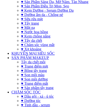
♥ Sản Phẩm Sáng Da, Mờ Nám. Tàn Nhang
♥ Sản Phẩm Điều Trị Mụn, Sẹo
♥ Kem Dưỡng - Serum Dưỡng Da
♥ Dưỡng ẩm da - Chống nẻ
♥ Sữa rửa mặt
♥ Tẩy trang
♥ Mặt nạ
♥ Nước hoa hồng
♥ Kem chống nắng
♥ Tẩy da chết
♥ Chăm sóc vùng mắt
♥ Xịt khoáng
KHUYẾN MẠI SIÊU SỐC
SẢN PHẨM MAKEUP
Tẩy da chết môi
♥ Trang điểm mặt
♥ Bông tẩy trang
♥ Son môi màu
♥ Son môi dưỡng
♥ Trang điểm mắt
♥ Sản phẩm tẩy trang
CHĂM SÓC TÓC
♥ Dầu gội - xả - ủ tóc
♥ Dưỡng tóc
♥ Tinh dầu - serum