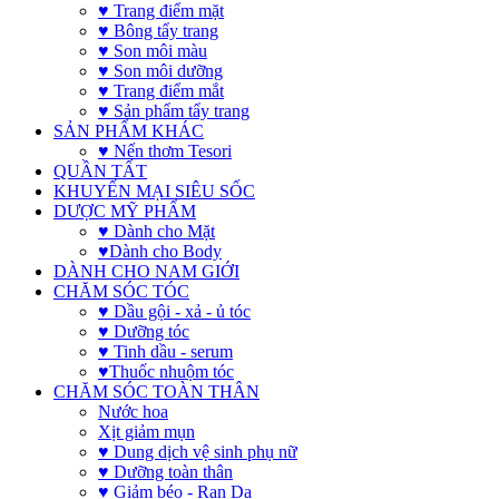
♥ Trang điểm mặt
♥ Bông tẩy trang
♥ Son môi màu
♥ Son môi dưỡng
♥ Trang điểm mắt
♥ Sản phẩm tẩy trang
SẢN PHẨM KHÁC
♥ Nến thơm Tesori
QUẦN TẤT
KHUYẾN MẠI SIÊU SỐC
DƯỢC MỸ PHẨM
♥ Dành cho Mặt
♥Dành cho Body
DÀNH CHO NAM GIỚI
CHĂM SÓC TÓC
♥ Dầu gội - xả - ủ tóc
♥ Dưỡng tóc
♥ Tinh dầu - serum
♥Thuốc nhuộm tóc
CHĂM SÓC TOÀN THÂN
Nước hoa
Xịt giảm mụn
♥ Dung dịch vệ sinh phụ nữ
♥ Dưỡng toàn thân
♥ Giảm béo - Rạn Da