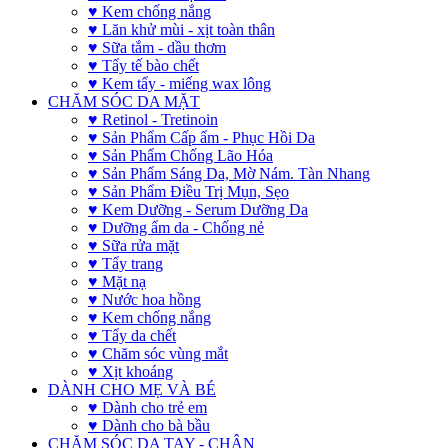
♥ Kem chống nắng
♥ Lăn khử mùi - xịt toàn thân
♥ Sữa tắm - dầu thơm
♥ Tẩy tế bào chết
♥ Kem tẩy - miếng wax lông
CHĂM SÓC DA MẶT
♥ Retinol - Tretinoin
♥ Sản Phẩm Cấp ẩm - Phục Hồi Da
♥ Sản Phẩm Chống Lão Hóa
♥ Sản Phẩm Sáng Da, Mờ Nám. Tàn Nhang
♥ Sản Phẩm Điều Trị Mụn, Sẹo
♥ Kem Dưỡng - Serum Dưỡng Da
♥ Dưỡng ẩm da - Chống nẻ
♥ Sữa rửa mặt
♥ Tẩy trang
♥ Mặt nạ
♥ Nước hoa hồng
♥ Kem chống nắng
♥ Tẩy da chết
♥ Chăm sóc vùng mắt
♥ Xịt khoáng
DÀNH CHO MẸ VÀ BÉ
♥ Dành cho trẻ em
♥ Dành cho bà bầu
CHĂM SÓC DA TAY - CHÂN