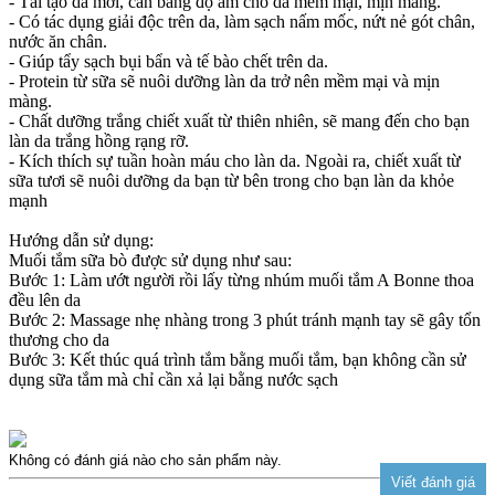
- Tái tạo da mới, cân bằng độ ẩm cho da mềm mại, mịn màng.
- Có tác dụng giải độc trên da, làm sạch nấm mốc, nứt nẻ gót chân,
nước ăn chân.
- Giúp tẩy sạch bụi bẩn và tế bào chết trên da.
- Protein từ sữa sẽ nuôi dưỡng làn da trở nên mềm mại và mịn
màng.
- Chất dưỡng trắng chiết xuất từ thiên nhiên, sẽ mang đến cho bạn
làn da trắng hồng rạng rỡ.
- Kích thích sự tuần hoàn máu cho làn da. Ngoài ra, chiết xuất từ
sữa tươi sẽ nuôi dưỡng da bạn từ bên trong cho bạn làn da khỏe
mạnh
Hướng dẫn sử dụng:
Muối tắm sữa bò được sử dụng như sau:
Bước 1: Làm ướt người rồi lấy từng nhúm muối tắm A Bonne thoa
đều lên da
Bước 2: Massage nhẹ nhàng trong 3 phút tránh mạnh tay sẽ gây tổn
thương cho da
Bước 3: Kết thúc quá trình tắm bằng muối tắm, bạn không cần sử
dụng sữa tắm mà chỉ cần xả lại bằng nước sạch
Không có đánh giá nào cho sản phẩm này.