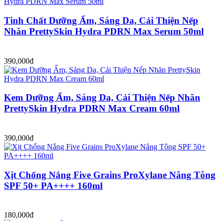
Tinh Chất Dưỡng Ẩm, Sáng Da, Cải Thiện Nếp
Nhăn PrettySkin Hydra PDRN Max Serum 50ml
390,000đ
Kem Dưỡng Ẩm, Sáng Da, Cải Thiện Nếp Nhăn
PrettySkin Hydra PDRN Max Cream 60ml
390,000đ
Xịt Chống Nắng Five Grains ProXylane Nâng Tông
SPF 50+ PA++++ 160ml
180,000đ