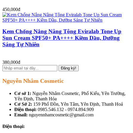
450,000đ
Kem Chống Nắng Nâng Tông Eviralab Tone Up
Sun Cream SPF50+ PA++++ Kiềm Dầu, Dưỡng
Sáng Tự Nhiên
380,000đ
Đăng ký!
Nguyễn Nhâm Cosmetic
Cơ sở 1:
Nguyễn Nhâm Cosmetic, Phố Kiểu, Yên Trường,
Yên Định, Thanh Hóa
Cơ Sở 2:
159 Phố Đồn, Yên Tâm, Yên Định, Thanh Hoá
Điện thoại:
0985.546.132 - 0974.894.909
Email:
nguyennhamcosmetic@gmail.com
Điện thoại: