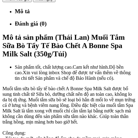
Mô tả
Đánh giá (0)
Mô tả sản phẩm (Thái Lan) Muối Tắm
Sữa Bò Tẩy Tế Bào Chết A Bonne Spa
Milk Salt (350g/Túi)
Sản phẩm tốt, chất lượng cao.Cam kết như hình.Độ bền
cao.Xin vui lòng inbox Shop để được tư vấn thêm về thông
tin chi tiết Sản phẩm và chế độ Bảo Hành (nếu có).
Muối tắm sữa bò tẩy tế bào chết A Bonne Spa Milk Salt được bổ
sung tinh chất từ Sữa bò, dưỡng chất nên độ an toàn cao, không lo
da bị dị ứng. Muối tắm sữa bò sẽ loại bỏ hẳn đi mối lo về mụn trứng
cá ở lưng và bệnh viêm nang lông. Điều đặc biệt của muối tắm Spa
Milk Salt là tắm xong với muối chỉ cần tắm lại bằng nước sạch mà
không cần dùng đến sản phẩm sữa tắm nào khác. Giúp toàn thân
trắng hồng, mịn màng hơn bao giờ hết.
Công dụng: