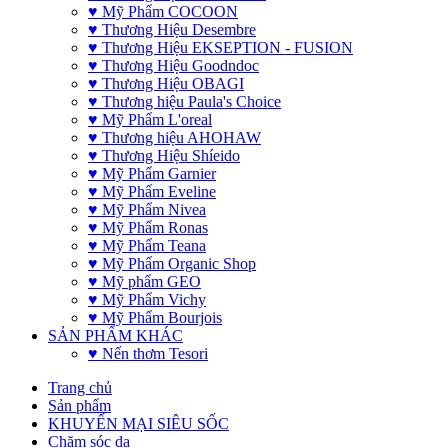
♥ Mỹ Phẩm COCOON
♥ Thương Hiệu Desembre
♥ Thương Hiệu EKSEPTION - FUSION
♥ Thương Hiệu Goodndoc
♥ Thương Hiệu OBAGI
♥ Thương hiệu Paula's Choice
♥ Mỹ Phẩm L'oreal
♥ Thương hiệu AHOHAW
♥ Thương Hiệu Shíeido
♥ Mỹ Phẩm Garnier
♥ Mỹ Phẩm Eveline
♥ Mỹ Phẩm Nivea
♥ Mỹ Phẩm Ronas
♥ Mỹ Phẩm Teana
♥ Mỹ Phẩm Organic Shop
♥ Mỹ phẩm GEO
♥ Mỹ Phẩm Vichy
♥ Mỹ Phẩm Bourjois
SẢN PHẨM KHÁC
♥ Nến thơm Tesori
Trang chủ
Sản phẩm
KHUYẾN MẠI SIÊU SỐC
Chăm sóc da