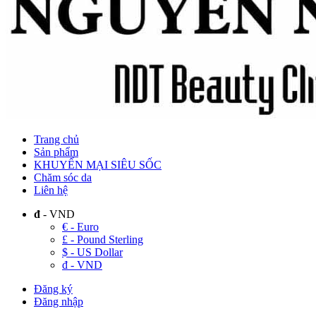
Trang chủ
Sản phẩm
KHUYẾN MẠI SIÊU SỐC
Chăm sóc da
Liên hệ
đ
- VND
€ - Euro
£ - Pound Sterling
$ - US Dollar
đ - VND
Đăng ký
Đăng nhập