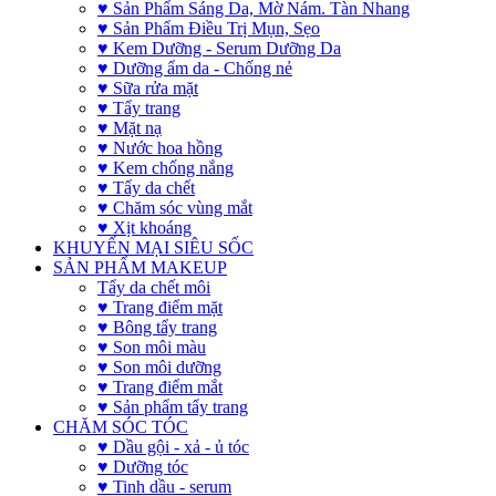
♥ Sản Phẩm Sáng Da, Mờ Nám. Tàn Nhang
♥ Sản Phẩm Điều Trị Mụn, Sẹo
♥ Kem Dưỡng - Serum Dưỡng Da
♥ Dưỡng ẩm da - Chống nẻ
♥ Sữa rửa mặt
♥ Tẩy trang
♥ Mặt nạ
♥ Nước hoa hồng
♥ Kem chống nắng
♥ Tẩy da chết
♥ Chăm sóc vùng mắt
♥ Xịt khoáng
KHUYẾN MẠI SIÊU SỐC
SẢN PHẨM MAKEUP
Tẩy da chết môi
♥ Trang điểm mặt
♥ Bông tẩy trang
♥ Son môi màu
♥ Son môi dưỡng
♥ Trang điểm mắt
♥ Sản phẩm tẩy trang
CHĂM SÓC TÓC
♥ Dầu gội - xả - ủ tóc
♥ Dưỡng tóc
♥ Tinh dầu - serum