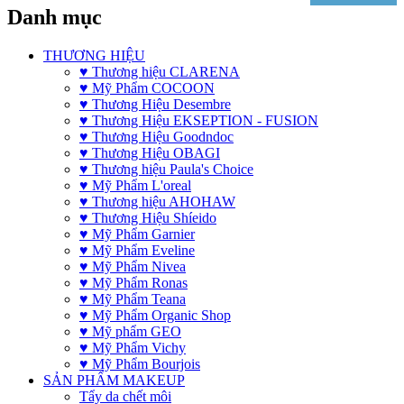
Danh mục
THƯƠNG HIỆU
♥ Thương hiệu CLARENA
♥ Mỹ Phẩm COCOON
♥ Thương Hiệu Desembre
♥ Thương Hiệu EKSEPTION - FUSION
♥ Thương Hiệu Goodndoc
♥ Thương Hiệu OBAGI
♥ Thương hiệu Paula's Choice
♥ Mỹ Phẩm L'oreal
♥ Thương hiệu AHOHAW
♥ Thương Hiệu Shíeido
♥ Mỹ Phẩm Garnier
♥ Mỹ Phẩm Eveline
♥ Mỹ Phẩm Nivea
♥ Mỹ Phẩm Ronas
♥ Mỹ Phẩm Teana
♥ Mỹ Phẩm Organic Shop
♥ Mỹ phẩm GEO
♥ Mỹ Phẩm Vichy
♥ Mỹ Phẩm Bourjois
SẢN PHẨM MAKEUP
Tẩy da chết môi