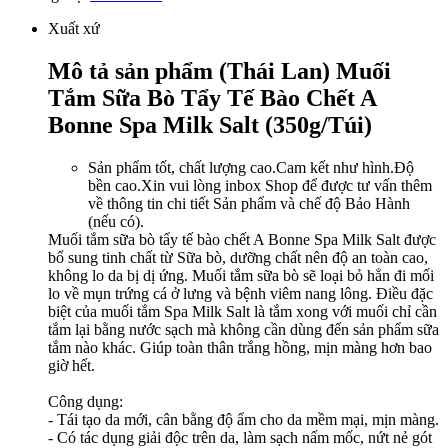
Xuất xứ
Mô tả sản phẩm (Thái Lan) Muối
Tắm Sữa Bò Tẩy Tế Bào Chết A
Bonne Spa Milk Salt (350g/Túi)
Sản phẩm tốt, chất lượng cao.Cam kết như hình.Độ
bền cao.Xin vui lòng inbox Shop để được tư vấn thêm
về thông tin chi tiết Sản phẩm và chế độ Bảo Hành
(nếu có).
Muối tắm sữa bò tẩy tế bào chết A Bonne Spa Milk Salt được
bổ sung tinh chất từ Sữa bò, dưỡng chất nên độ an toàn cao,
không lo da bị dị ứng. Muối tắm sữa bò sẽ loại bỏ hẳn đi mối
lo về mụn trứng cá ở lưng và bệnh viêm nang lông. Điều đặc
biệt của muối tắm Spa Milk Salt là tắm xong với muối chỉ cần
tắm lại bằng nước sạch mà không cần dùng đến sản phẩm sữa
tắm nào khác. Giúp toàn thân trắng hồng, mịn màng hơn bao
giờ hết.
Công dụng:
- Tái tạo da mới, cân bằng độ ẩm cho da mềm mại, mịn màng.
- Có tác dụng giải độc trên da, làm sạch nấm mốc, nứt nẻ gót