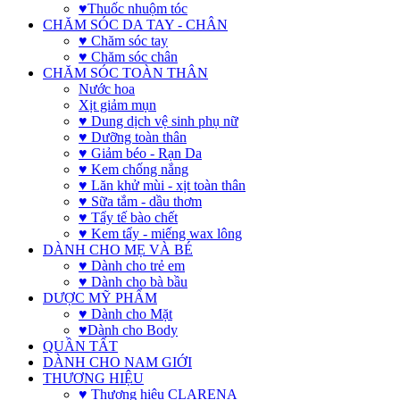
♥Thuốc nhuộm tóc
CHĂM SÓC DA TAY - CHÂN
♥ Chăm sóc tay
♥ Chăm sóc chân
CHĂM SÓC TOÀN THÂN
Nước hoa
Xịt giảm mụn
♥ Dung dịch vệ sinh phụ nữ
♥ Dưỡng toàn thân
♥ Giảm béo - Rạn Da
♥ Kem chống nắng
♥ Lăn khử mùi - xịt toàn thân
♥ Sữa tắm - dầu thơm
♥ Tẩy tế bào chết
♥ Kem tẩy - miếng wax lông
DÀNH CHO MẸ VÀ BÉ
♥ Dành cho trẻ em
♥ Dành cho bà bầu
DƯỢC MỸ PHẨM
♥ Dành cho Mặt
♥Dành cho Body
QUẦN TẤT
DÀNH CHO NAM GIỚI
THƯƠNG HIỆU
♥ Thương hiệu CLARENA