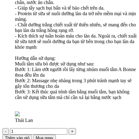
chân, nước ăn chân.
- Giúp tẩy sạch bụi bẩn và tế bào chết trên da.
- Protein từ sữa sẽ nuôi dưỡng làn da trở nên mềm mại và mịn
màng.
- Chất dưỡng trắng chiết xuất từ thiên nhiên, sẽ mang đến cho
bạn làn da trắng hồng rạng rỡ.
- Kích thích sự tuần hoàn máu cho làn da. Ngoài ra, chiết xuất
từ sữa tươi sẽ nuôi dưỡng da bạn từ bên trong cho bạn làn da
khỏe mạnh
Hướng dẫn sử dụng:
Muối tắm sữa bò được sử dụng như sau:
Bước 1: Làm ướt người rồi lấy từng nhúm muối tắm A Bonne
thoa đều lên da
Bước 2: Massage nhẹ nhàng trong 3 phút tránh mạnh tay sẽ
gây tổn thương cho da
Bước 3: Kết thúc quá trình tắm bằng muối tắm, bạn không
cần sử dụng sữa tắm mà chỉ cần xả lại bằng nước sạch
Thái Lan
-
+
Thêm vào giỏ
Mua ngay