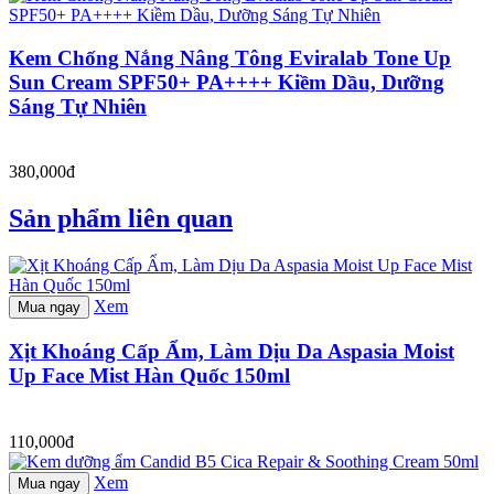
Kem Chống Nắng Nâng Tông Eviralab Tone Up
Sun Cream SPF50+ PA++++ Kiềm Dầu, Dưỡng
Sáng Tự Nhiên
380,000đ
Sản phẩm liên quan
Xem
Mua ngay
Xịt Khoáng Cấp Ẩm, Làm Dịu Da Aspasia Moist
Up Face Mist Hàn Quốc 150ml
110,000đ
Xem
Mua ngay