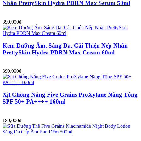
Nhăn PrettySkin Hydra PDRN Max Serum 50ml
390,000đ
Kem Dưỡng Ẩm, Sáng Da, Cải Thiện Nếp Nhăn
PrettySkin Hydra PDRN Max Cream 60ml
390,000đ
Xịt Chống Nắng Five Grains ProXylane Nâng Tông
SPF 50+ PA++++ 160ml
180,000đ