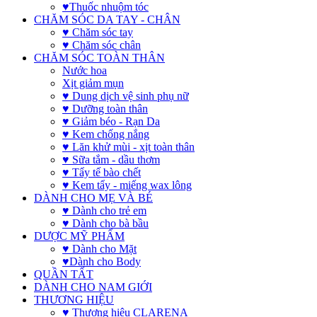
♥Thuốc nhuộm tóc
CHĂM SÓC DA TAY - CHÂN
♥ Chăm sóc tay
♥ Chăm sóc chân
CHĂM SÓC TOÀN THÂN
Nước hoa
Xịt giảm mụn
♥ Dung dịch vệ sinh phụ nữ
♥ Dưỡng toàn thân
♥ Giảm béo - Rạn Da
♥ Kem chống nắng
♥ Lăn khử mùi - xịt toàn thân
♥ Sữa tắm - dầu thơm
♥ Tẩy tế bào chết
♥ Kem tẩy - miếng wax lông
DÀNH CHO MẸ VÀ BÉ
♥ Dành cho trẻ em
♥ Dành cho bà bầu
DƯỢC MỸ PHẨM
♥ Dành cho Mặt
♥Dành cho Body
QUẦN TẤT
DÀNH CHO NAM GIỚI
THƯƠNG HIỆU
♥ Thương hiệu CLARENA