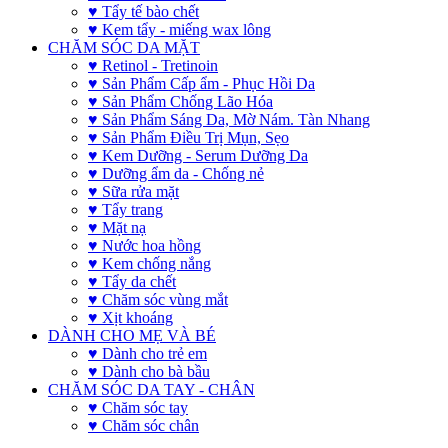
♥ Tẩy tế bào chết
♥ Kem tẩy - miếng wax lông
CHĂM SÓC DA MẶT
♥ Retinol - Tretinoin
♥ Sản Phẩm Cấp ẩm - Phục Hồi Da
♥ Sản Phẩm Chống Lão Hóa
♥ Sản Phẩm Sáng Da, Mờ Nám. Tàn Nhang
♥ Sản Phẩm Điều Trị Mụn, Sẹo
♥ Kem Dưỡng - Serum Dưỡng Da
♥ Dưỡng ẩm da - Chống nẻ
♥ Sữa rửa mặt
♥ Tẩy trang
♥ Mặt nạ
♥ Nước hoa hồng
♥ Kem chống nắng
♥ Tẩy da chết
♥ Chăm sóc vùng mắt
♥ Xịt khoáng
DÀNH CHO MẸ VÀ BÉ
♥ Dành cho trẻ em
♥ Dành cho bà bầu
CHĂM SÓC DA TAY - CHÂN
♥ Chăm sóc tay
♥ Chăm sóc chân