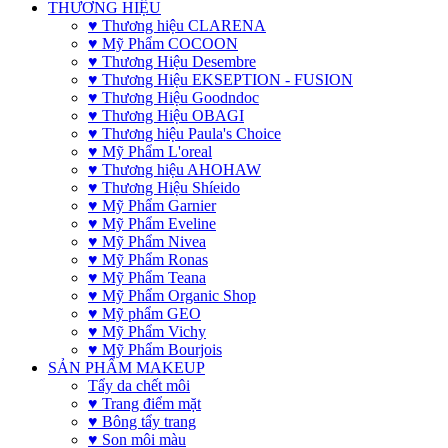
THƯƠNG HIỆU
♥ Thương hiệu CLARENA
♥ Mỹ Phẩm COCOON
♥ Thương Hiệu Desembre
♥ Thương Hiệu EKSEPTION - FUSION
♥ Thương Hiệu Goodndoc
♥ Thương Hiệu OBAGI
♥ Thương hiệu Paula's Choice
♥ Mỹ Phẩm L'oreal
♥ Thương hiệu AHOHAW
♥ Thương Hiệu Shíeido
♥ Mỹ Phẩm Garnier
♥ Mỹ Phẩm Eveline
♥ Mỹ Phẩm Nivea
♥ Mỹ Phẩm Ronas
♥ Mỹ Phẩm Teana
♥ Mỹ Phẩm Organic Shop
♥ Mỹ phẩm GEO
♥ Mỹ Phẩm Vichy
♥ Mỹ Phẩm Bourjois
SẢN PHẨM MAKEUP
Tẩy da chết môi
♥ Trang điểm mặt
♥ Bông tẩy trang
♥ Son môi màu