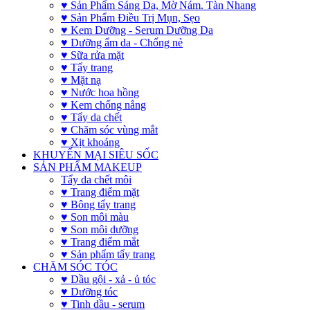
♥ Sản Phẩm Sáng Da, Mờ Nám. Tàn Nhang
♥ Sản Phẩm Điều Trị Mụn, Sẹo
♥ Kem Dưỡng - Serum Dưỡng Da
♥ Dưỡng ẩm da - Chống nẻ
♥ Sữa rửa mặt
♥ Tẩy trang
♥ Mặt nạ
♥ Nước hoa hồng
♥ Kem chống nắng
♥ Tẩy da chết
♥ Chăm sóc vùng mắt
♥ Xịt khoáng
KHUYẾN MẠI SIÊU SỐC
SẢN PHẨM MAKEUP
Tẩy da chết môi
♥ Trang điểm mặt
♥ Bông tẩy trang
♥ Son môi màu
♥ Son môi dưỡng
♥ Trang điểm mắt
♥ Sản phẩm tẩy trang
CHĂM SÓC TÓC
♥ Dầu gội - xả - ủ tóc
♥ Dưỡng tóc
♥ Tinh dầu - serum