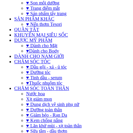
♥ Son môi dưỡng
♥ Trang điểm mắt
♥ Sản phẩm tẩy trang
SẢN PHẨM KHÁC
♥ Nến thơm Tesori
QUẦN TẤT
KHUYẾN MẠI SIÊU SỐC
DƯỢC MỸ PHẨM
♥ Dành cho Mặt
♥Dành cho Body
DÀNH CHO NAM GIỚI
CHĂM SÓC TÓC
♥ Dầu gội - xả - ủ tóc
♥ Dưỡng tóc
♥ Tinh dầu - serum
♥Thuốc nhuộm tóc
CHĂM SÓC TOÀN THÂN
Nước hoa
Xịt giảm mụn
♥ Dung dịch vệ sinh phụ nữ
♥ Dưỡng toàn thân
♥ Giảm béo - Rạn Da
♥ Kem chống nắng
♥ Lăn khử mùi - xịt toàn thân
♥ Sữa tắm - dầu thơm