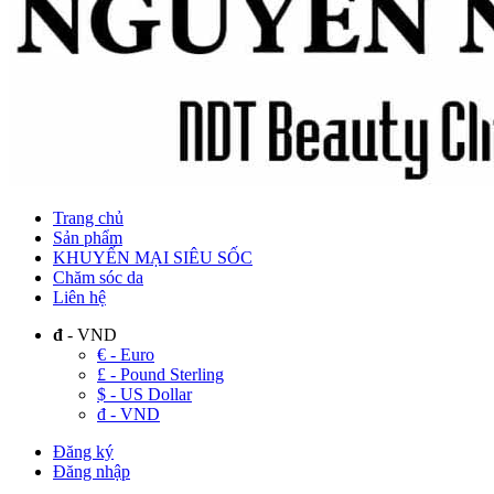
Trang chủ
Sản phẩm
KHUYẾN MẠI SIÊU SỐC
Chăm sóc da
Liên hệ
đ
- VND
€ - Euro
£ - Pound Sterling
$ - US Dollar
đ - VND
Đăng ký
Đăng nhập