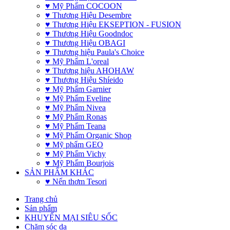
♥ Mỹ Phẩm COCOON
♥ Thương Hiệu Desembre
♥ Thương Hiệu EKSEPTION - FUSION
♥ Thương Hiệu Goodndoc
♥ Thương Hiệu OBAGI
♥ Thương hiệu Paula's Choice
♥ Mỹ Phẩm L'oreal
♥ Thương hiệu AHOHAW
♥ Thương Hiệu Shíeido
♥ Mỹ Phẩm Garnier
♥ Mỹ Phẩm Eveline
♥ Mỹ Phẩm Nivea
♥ Mỹ Phẩm Ronas
♥ Mỹ Phẩm Teana
♥ Mỹ Phẩm Organic Shop
♥ Mỹ phẩm GEO
♥ Mỹ Phẩm Vichy
♥ Mỹ Phẩm Bourjois
SẢN PHẨM KHÁC
♥ Nến thơm Tesori
Trang chủ
Sản phẩm
KHUYẾN MẠI SIÊU SỐC
Chăm sóc da