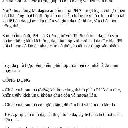
ẩm da một cách vượt trội, giúp da mịn màng và đều màu hơn.
Nước hoa hồng Madagascar còn chứa PHA – một loại acid tự nhiên
có khả năng loại bỏ đi lớp tế bào chết, chống oxy hóa, kích thích tái
tạo tế bào da, giảm nếp nhăn và giúp da mặt khỏe, săn chắc hơn
trông thấy.
Sản phẩm có độ PH= 5.3 tương tự với độ Ph có trên da, nên sản
phẩm không làm kích ứng da, phù hợp với mọi loại da đặc biệt đối
với chị em có làn da nhạy cảm có thể yên tâm sử dụng sản phẩm.
Loại da phù hợp: Sản phẩm phù hợp mọi loại da, nhất là da mụn
nhạy cảm
CÔNG DỤNG
- Chiết xuất rau má (84%) kết hợp cùng thành phần PHA dịu nhẹ,
không gây kích ứng, không chứa cồn và hương liệu.
- Chiết xuất rau má còn giúp tăng độ đàn hồi và làm dịu làn da
- PHA giúp làm mịn da, cải thiện tone da, tẩy tế bào chết một cách
hiệu quả.