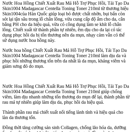
Nước Hoa Hồng Chiết Xuất Rau Má Hỗ Trợ Phục Hồi, Tái Tạo Da
Skin1004 Madagascar Centella Toning Toner 210ml từ thương hiệu
Skin1004của Hàn Quốc giúp loại bỏ được chất nhờn, bụi bẩn còn
sót lại tận sâu trong lỗ chân lông, vừa cung cấp độ ẩm cho da, cân
bằng PH cho da hiệu quả, vừa có công dụng làm se khít lỗ chân
lông. Chiết xuất từ thành phần tự nhiên, êm dịu cho da lại có tác
dụng phục hồi da bị tổn thương nên da mụn, nhạy cảm vẫn có thể
sử dụng nước hoa hồng này.
Nước hoa hồng Chiết Xuất Rau Má Hỗ Trợ Phục Hồi, Tái Tạo Da
Skin1004 Madagascar Centella Toning Toner 210ml làm dịu da và
phục hồi những thương tổn trên da nhất là da mụn, kháng viêm và
giảm sưng đỏ do mụn.
Nước Hoa Hồng Chiết Xuất Rau Má Hỗ Trợ Phục Hồi, Tái Tạo Da
Skin1004 Madagascar Centella Toning Toner 210ml giúp chống
viêm, làm dịu nhanh những tổn thương do mụn để lại, thành phần từ
rau má tự nhiên giúp làm dịu da, phục hồi da hiệu quả.
Thành phần rau má chiết xuất nổi tiếng lành tính và hiệu quả cho
làn da thương tổn.
Đồng thời tăng cường sản sinh Collagen, chống lão hóa da, dưỡng